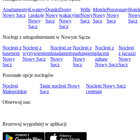
Apartamenty
Kwatery
Domki
Domy
Wille
Motele
Pensjonaty
Hotel
Nowy Sącz
i pokoje
Nowy
wakacyjne
Nowy
Nowy
Nowy
Now
Nowy
Sącz
Nowy
Sącz
Sącz
Sącz
Sącz
Sącz
Sącz
Noclegi z udogodnieniami w Nowym Sączu
Noclegi z
Noclegi z
Noclegi ze
Noclegi z
Noclegi z
Noclegi
basenem
wyżywieniem
śniadaniem
parkingiem
placem
z jacuzzi
Nowy
Nowy Sącz
Nowy
Nowy
zabaw
Nowy
Sącz
Sącz
Sącz
Nowy Sącz
Sącz
Pozostałe opcje noclegów
Noclegi
Tanie noclegi Nowy
Noclegi Nowy Sącz
Małopolskie
Sącz
centrum
Obserwuj nas:
Rezerwuj wygodniej w aplikacji