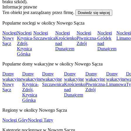
braku szkód).
Informacje prawne
Ten obiekt jest zarządzany przez firmę.
Dowiedz się więcej
Popularne noclegi w okolicy Nowego Sącza
Noclegi
Noclegi
Noclegi
Noclegi
Noclegi
Noclegi
Noclegi
Nowy
Krynica-
Szczawnica
Krościenko
Piwniczna-
Gródek
Liman
Sącz
Zdrój,
nad
Zdrój
nad
Krynica
Dunajcem
Dunajcem
Górska
Popularne domy wakacyjne w okolicy Nowego Sącza
Domy
Domy
Domy
Domy
Domy
Domy
D
wakacyjne
wakacyjne
wakacyjne
wakacyjne
wakacyjne
wakacyjne
wa
Nowy
Krynica-
Szczawnica
Krościenko
Piwniczna-
Limanowa
Ty
Sącz
Zdrój,
nad
Zdrój
Krynica
Dunajcem
Górska
Regiony w okolicy Nowego Sącza
Noclegi Góry
Noclegi Tatry
Kategorie noclegowe w Nowym Sączu