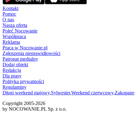
Kontakt
Pomoc
O nas
Nasza oferta
Poleć Nocowanie
Współpraca
Reklama
Praca w Nocowanie.pl
Zgłoszenia nieprawidłowości
Patronat medialny
Dodaj obiekt
Redakcja
Dla prasy
Polityka prywatności
Regulaminy
Długi weekend majowy
,
Sylwester
,
Weekend czerwcowy
,
Zakopane
Copyright 2005-
2026
by NOCOWANIE.PL Sp. z o.o.