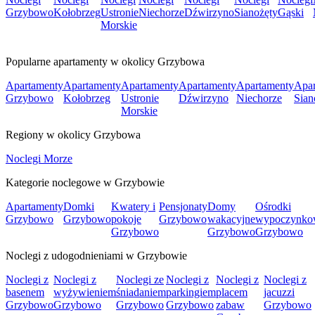
Grzybowo
Kołobrzeg
Ustronie
Niechorze
Dźwirzyno
Sianożęty
Gąski
Morskie
Popularne apartamenty w okolicy Grzybowa
Apartamenty
Apartamenty
Apartamenty
Apartamenty
Apartamenty
Apar
Grzybowo
Kołobrzeg
Ustronie
Dźwirzyno
Niechorze
Sian
Morskie
Regiony w okolicy Grzybowa
Noclegi Morze
Kategorie noclegowe w Grzybowie
Apartamenty
Domki
Kwatery i
Pensjonaty
Domy
Ośrodki
Grzybowo
Grzybowo
pokoje
Grzybowo
wakacyjne
wypoczynko
Grzybowo
Grzybowo
Grzybowo
Noclegi z udogodnieniami w Grzybowie
Noclegi z
Noclegi z
Noclegi ze
Noclegi z
Noclegi z
Noclegi z
basenem
wyżywieniem
śniadaniem
parkingiem
placem
jacuzzi
Grzybowo
Grzybowo
Grzybowo
Grzybowo
zabaw
Grzybowo