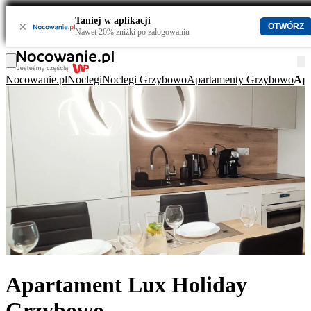
Taniej w aplikacji
×
OTWÓRZ
Nawet 20% zniżki po zalogowaniu
Nocowanie.pl
Noclegi
Noclegi Grzybowo
Apartamenty Grzybowo
Apa
Apartament Lux Holiday
Grzybowo