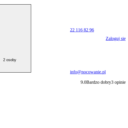
22 116 82 96
Zaloguj się
2 osoby
info@nocowanie.pl
9.0
Bardzo dobry
3
opinie