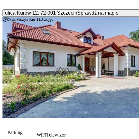
ulica Kurów
12
,
72-001
Szczecin
Sprawdź na mapie
Pokaż wszystkie
113 zdjęć
Parking
WiFi
Telewizor