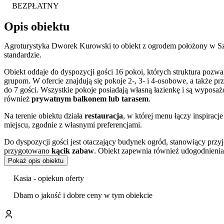
BEZPŁATNY
Opis obiektu
Agroturystyka Dworek Kurowski to obiekt z ogrodem położony w S
standardzie.
Obiekt oddaje do dyspozycji gości 16 pokoi, których struktura poz
grupom. W ofercie znajdują się pokoje 2-, 3- i 4-osobowe, a także p
do 7 gości. Wszystkie pokoje posiadają własną łazienkę i są wyposa
również
prywatnym balkonem lub tarasem
.
Na terenie obiektu działa
restauracja
, w której menu łączy inspirac
miejscu, zgodnie z własnymi preferencjami.
Do dyspozycji gości jest otaczający budynek ogród, stanowiący prz
przygotowano
kącik zabaw
. Obiekt zapewnia również udogodnienia p
ogólnodostępny, bezprzewodowy internet.
Pokaż opis obiektu
Dzięki zróżnicowanej ofercie pokoi oraz udogodnieniom obiekt jest
Kasia - opiekun oferty
Dworek Kurowski zlokalizowany jest w dogodnym punkcie Szczecina, 
Dbam o jakość i dobre ceny w tym obiekcie
słynne
Wały Chrobrego
, a nieco bliżej, bo około 1 km od obiektu
Warto również zaplanować wizytę w Muzeum Techniki i Komunikacji l
i aktywnego wypoczynku docenią bliskość rozległego Parku im. Jan