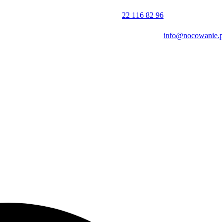
rwa do godziny 11:00 w dniu wyjazdu. Obiekt akceptuje płatności w
22 116 82 96
posługuje się językiem polskim i niemieckim.
info@nocowanie.p