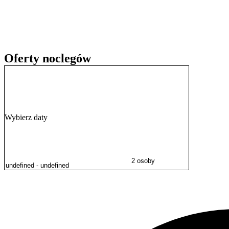
Doba hotelowa rozpoczyna się o godzinie 15:00 w dniu przyjazdu i t
formie gotówki, karty płatniczej oraz przelewu bankowego. Personel 
Oferty noclegów
Wybierz daty
2 osoby