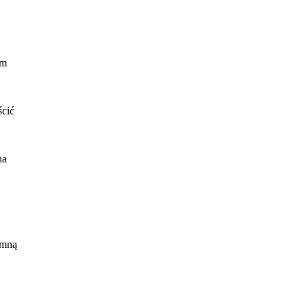
ym
ścić
na
 mną
ię
cza
.
rody