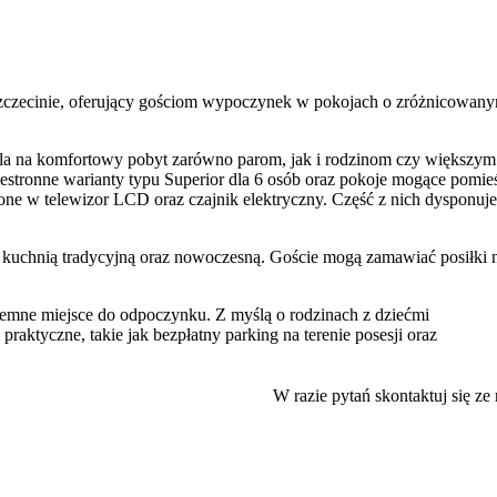
zczecinie, oferujący gościom wypoczynek w pokojach o zróżnicowan
wala na komfortowy pobyt zarówno parom, jak i rodzinom czy większym
rzestronne warianty typu Superior dla 6 osób oraz pokoje mogące pomie
żone w telewizor LCD oraz czajnik elektryczny. Część z nich dysponuje
je kuchnią tradycyjną oraz nowoczesną. Goście mogą zamawiać posiłki 
yjemne miejsce do odpoczynku. Z myślą o rodzinach z dziećmi
raktyczne, takie jak bezpłatny parking na terenie posesji oraz
 odpowiednim wyborem dla rodzin z dziećmi, par oraz grup znajomych.
W razie pytań skontaktuj się ze
co ułatwia zwiedzanie miasta. W odległości około 1,5 km znajdują s
, wznosi się nowoczesny gmach
Filharmonii im. Mieczysława Karłowi
ub wybrać się na spektakl do Teatru Lalek Pleciuga. Miłośnicy przy
a Kasprowicza.