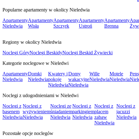
Popularne apartamenty w okolicy Nieledwia
Apartamenty
Apartamenty
Apartamenty
Apartamenty
Apartamenty
Apar
Nieledwia
Wisła
Szczyrk
Ustroń
Brenna
Żyw
Regiony w okolicy Nieledwia
Noclegi Góry
Noclegi Beskidy
Noclegi Beskid Żywiecki
Kategorie noclegowe w Nieledwi
Apartamenty
Domki
Kwatery i
Domy
Wille
Motele
Pens
Nieledwia
Nieledwia
pokoje
wakacyjne
Nieledwia
Nieledwia
Niel
Nieledwia
Nieledwia
Noclegi z udogodnieniami w Nieledwi
Noclegi z
Noclegi z
Noclegi ze
Noclegi z
Noclegi z
Noclegi z
basenem
wyżywieniem
śniadaniem
parkingiem
placem
jacuzzi
Nieledwia
Nieledwia
Nieledwia
Nieledwia
zabaw
Nieledwia
Nieledwia
Pozostałe opcje noclegów