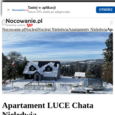
Taniej w aplikacji
×
OTWÓRZ
Nawet 20% zniżki po zalogowaniu
Nocowanie.pl
Noclegi
Noclegi Nieledwia
Apartamenty Nieledwia
Apa
Apartament LUCE Chata
Nieledwia