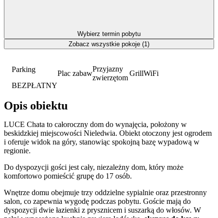
Wybierz termin pobytu
Zobacz wszystkie pokoje (1)
Przyjazny
Parking
Plac zabaw
Grill
WiFi
zwierzętom
BEZPŁATNY
Opis obiektu
LUCE Chata to całoroczny dom do wynajęcia, położony w
beskidzkiej miejscowości Nieledwia. Obiekt otoczony jest ogrodem
i oferuje widok na góry, stanowiąc spokojną bazę wypadową w
regionie.
Do dyspozycji gości jest cały, niezależny dom, który może
komfortowo pomieścić grupę do 17 osób.
Wnętrze domu obejmuje trzy oddzielne sypialnie oraz przestronny
salon, co zapewnia wygodę podczas pobytu. Goście mają do
dyspozycji dwie łazienki z prysznicem i suszarką do włosów. W