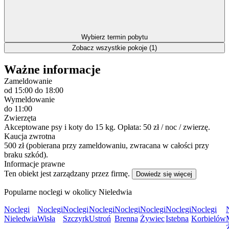
Wybierz termin pobytu
Zobacz wszystkie pokoje (1)
Ważne informacje
Zameldowanie
od 15:00
do 18:00
Wymeldowanie
do 11:00
Zwierzęta
Akceptowane psy i koty do 15 kg. Opłata: 50 zł / noc / zwierzę.
Kaucja zwrotna
500 zł (pobierana przy zameldowaniu, zwracana w całości przy
braku szkód).
Informacje prawne
Ten obiekt jest zarządzany przez firmę.
Dowiedz się więcej
Popularne noclegi w okolicy Nieledwia
Noclegi
Noclegi
Noclegi
Noclegi
Noclegi
Noclegi
Noclegi
Noclegi
Nieledwia
Wisła
Szczyrk
Ustroń
Brenna
Żywiec
Istebna
Korbielów