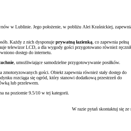
ynów w Lublinie. Jego położenie, w pobliżu Alei Kraśnickiej, zapewni
 osób. Każdy z nich dysponuje
prywatną łazienką
, co zapewnia pełną
uje telewizor LCD, a dla wygody gości przygotowano również ręczni
niono dostęp do internetu.
kuchnie
, umożliwiające samodzielne przygotowywanie posiłków.
a zmotoryzowanych gości. Obiekt zapewnia również stały dostęp do
ynku rozciąga się ogród, który stanowi dodatkową przestrzeń do
ówką lub przelewem.
a na poziomie 9.5/10 w tej kategorii.
uje sprawną komunikację z resztą Lublina. W niewielkiej odległości
y architekturę i kulturę regionu. Dogodny dojazd pozwala szybko dotrz
W razie pytań skontaktuj się ze
to
z Bramą Krakowską, Wieża Trynitarska z punktem widokowym ora
kończy o 10:00 w dniu wyjazdu. Możliwy jest późniejszy przyjazd do