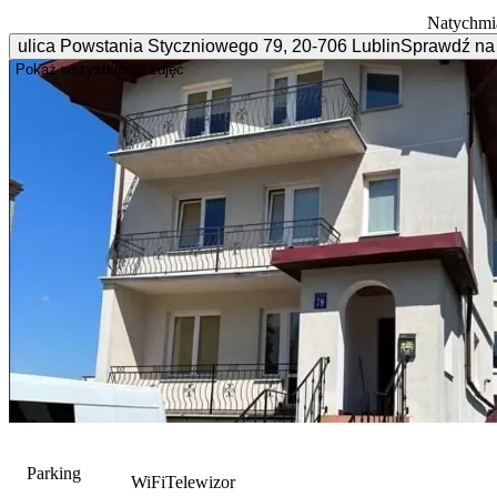
Natychmi
ulica Powstania Styczniowego
79
,
20-706
Lublin
Sprawdź na
Pokaż wszystkie
38 zdjęć
Parking
WiFi
Telewizor