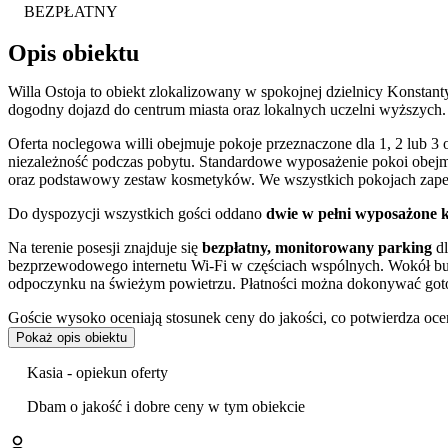
BEZPŁATNY
Opis obiektu
Willa Ostoja to obiekt zlokalizowany w spokojnej dzielnicy Konstant
dogodny dojazd do centrum miasta oraz lokalnych uczelni wyższych.
Oferta noclegowa willi obejmuje pokoje przeznaczone dla 1, 2 lub 3
niezależność podczas pobytu. Standardowe wyposażenie pokoi obejm
oraz podstawowy zestaw kosmetyków. We wszystkich pokojach zapew
Do dyspozycji wszystkich gości oddano
dwie w pełni wyposażone 
Na terenie posesji znajduje się
bezpłatny, monitorowany parking
dl
bezprzewodowego internetu Wi-Fi w częściach wspólnych. Wokół bud
odpoczynku na świeżym powietrzu. Płatności można dokonywać got
Goście wysoko oceniają stosunek ceny do jakości, co potwierdza ocen
Pokaż opis obiektu
Obiekt położony jest przy ulicy Powstania Styczniowego, co gwarant
znajduje się
Muzeum Wsi Lubelskiej
, unikalny skansen prezentując
Kasia - opiekun oferty
do serca miasta, gdzie czekają takie atrakcje jak lubelskie
Stare Mias
Muzeum Narodowe mieszczące się w Zamku Lubelskim.
Dbam o jakość i dobre ceny w tym obiekcie
Doba hotelowa rozpoczyna się o godzinie 14:00 w dniu przyjazdu i 