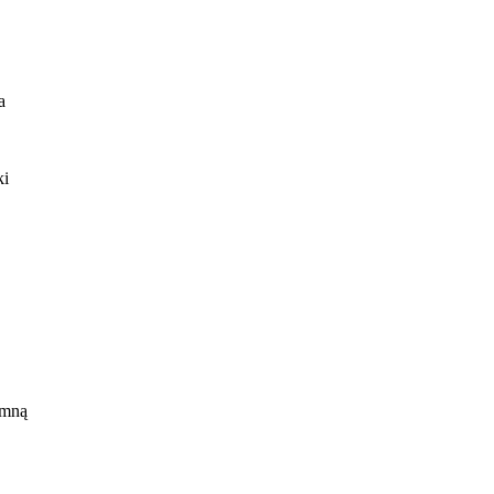
a
ki
eć
 mną
z