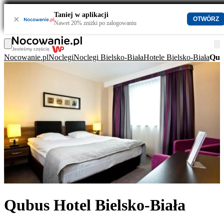
Taniej w aplikacji
×
OTWÓRZ
Nawet 20% zniżki po zalogowaniu
Nocowanie.pl
Noclegi
Noclegi Bielsko-Biała
Hotele Bielsko-Biała
Qubu
Qubus Hotel Bielsko-Biała