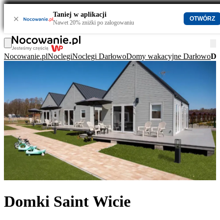
Taniej w aplikacji
×
OTWÓRZ
Nawet 20% zniżki po zalogowaniu
Nocowanie.pl
Noclegi
Noclegi Darłowo
Domy wakacyjne Darłowo
Do
Domki Saint Wicie