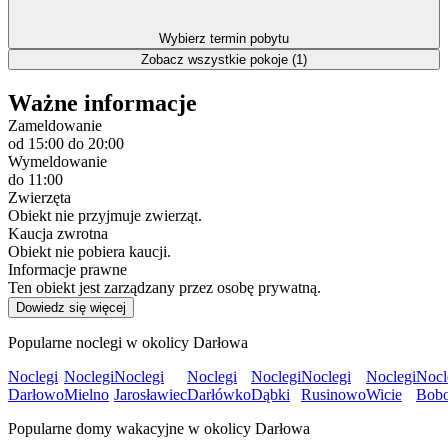
Wybierz termin pobytu
Zobacz wszystkie pokoje (1)
Ważne informacje
Zameldowanie
od 15:00
do 20:00
Wymeldowanie
do 11:00
Zwierzęta
Obiekt nie przyjmuje zwierząt.
Kaucja zwrotna
Obiekt nie pobiera kaucji.
Informacje prawne
Ten obiekt jest zarządzany przez osobę prywatną.
Dowiedz się więcej
Popularne noclegi w okolicy Darłowa
Noclegi
Noclegi
Noclegi
Noclegi
Noclegi
Noclegi
Noclegi
Nocl
Darłowo
Mielno
Jarosławiec
Darłówko
Dąbki
Rusinowo
Wicie
Bobo
Popularne domy wakacyjne w okolicy Darłowa