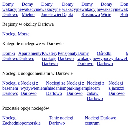
Domy
Domy
Domy
Domy
Domy
Domy
Do
wakacyjne
wakacyjne
wakacyjne
wakacyjne
wakacyjne
wakacyjne
wak
Darłowo
Mielno
Jarosławiec
Dąbki
Rusinowo
Wicie
Bob
Regiony w okolicy Darłowa
Noclegi Morze
Kategorie noclegowe w Darłowie
Domki
Apartamenty
Kwatery
Pensjonaty
Domy
Ośrodki
M
Darłowo
Darłowo
i pokoje
Darłowo
wakacyjne
wypoczynkowe
D
Darłowo
Darłowo
Darłowo
Noclegi z udogodnieniami w Darłowie
Noclegi z
Noclegi z
Noclegi ze
Noclegi z
Noclegi z
Noclegi
basenem
wyżywieniem
śniadaniem
parkingiem
placem
z jacuzzi
Darłowo
Darłowo
Darłowo
Darłowo
zabaw
Darłowo
Darłowo
Pozostałe opcje noclegów
Noclegi
Tanie noclegi
Noclegi Darłowo
Zachodniopomorskie
Darłowo
centrum