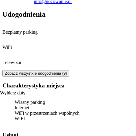
info@nocowanie.pl
Udogodnienia
Bezpłatny parking
WiFi
Telewizor
Zobacz wszystkie udogodnienia (9)
Charakterystyka miejsca
Wybierz daty
Wybierz daty
Własny parking
Internet
WiFi w przestrzeniach wspólnych
WIFI
Usługi