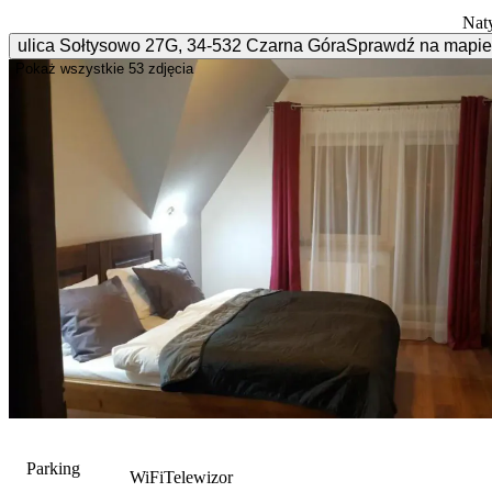
Nat
ulica Sołtysowo
27G
,
34-532
Czarna Góra
Sprawdź na mapie
Pokaż wszystkie
53 zdjęcia
Parking
WiFi
Telewizor