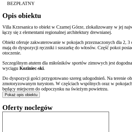
BEZPŁATNY
Opis obiektu
Villa Krzesanica to obiekt w Czarnej Górze, zlokalizowany w jej n
łączy się z elementami regionalnej architektury drewnianej.
Obiekt oferuje zakwaterowanie w pokojach przeznaczonych dla 2, 3 
mają do dyspozycji ręczniki i suszarkę do włosów. Część pokoi posi
otoczenie.
Szczególnym atutem dla miłośników sportów zimowych jest dogodna lok
wyciągu
Koziniec-ski
.
Do dyspozycji gości przygotowano szereg udogodnień. Na terenie obi
zmotoryzowanym turystom. W częściach wspólnych oraz w pokojac
będący miejscem do odpoczynku na świeżym powietrzu.
Pokaż opis obiektu
Położenie willi w najwyższym punkcie Czarnej Góry, na terenie Sołty
rozległa panorama Tatr oraz Gorców
, będąca jednym z głównych 
Oferty noclegów
górskich krajobrazów o każdej porze roku.
Doba hotelowa rozpoczyna się o godzinie 16:00 i trwa do 10:00 w d
Villa Krzesanica stanowi bazę wypadową do odkrywania uroków Podh