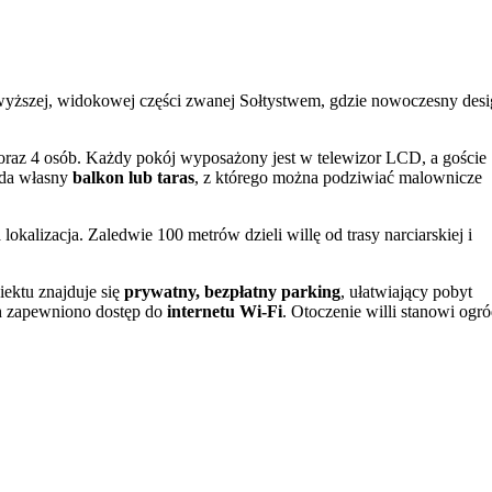
ajwyższej, widokowej części zwanej Sołtystwem, gdzie nowoczesny des
oraz 4 osób. Każdy pokój wyposażony jest w telewizor LCD, a goście
ada własny
balkon lub taras
, z którego można podziwiać malownicze
alizacja. Zaledwie 100 metrów dzieli willę od trasy narciarskiej i
ektu znajduje się
prywatny, bezpłatny parking
, ułatwiający pobyt
h zapewniono dostęp do
internetu Wi-Fi
. Otoczenie willi stanowi ogró
stwa, gwarantuje niezakłócone widoki. Z okien i balkonów roztacza si
atutów obiektu. Malownicza okolica sprzyja spacerom i podziwianiu
niu wyjazdu. Zameldowanie jest możliwe do godziny 20:00.
ala. Połączenie bliskości stoków narciarskich zimą z pięknymi wido