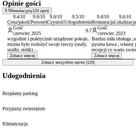
Opinie gości
9.5
Rewelacyjny
120
opinii
9.4
/10
9.6
/10
9.6
/10
9.5
/10
9.4
/10
9.6
/10
Cena/jakość
Personel
Czystość
Udogodnienia
Restauracja
Lokalizacja
Gość
Gość
9.7
czerwiec 2025
czerwiec 2023
wygodnie i praktycznie urządzone pokoje,
Bardzo miła obsługa ,
można było rozłożyć swoje rzeczy (szafy,
pyszna kawa , własny
szafki, stolik)
recepcji co warto zwie
Byłyśmy bardzo zadowolone z hotelu, z
jestem z
Zobacz więcej
Zobacz więcej
obsługi, smacznych śniadań. Wrażenie
Zobacz wszystkie opinie (120)
zepsuł ostatni dzień, kiedy chciałyśmy
(dwie starsze panie), wyjść na dwie
Udogodnienia
godziny z hotelu, zostawiając psa. Tam,
gdzie chciałyśmy się udać nie mogłyśmy go
zabrać,. kiedy wychodziłyśmy nasz pies
Bezpłatny parking
zaszczekał, tak czasem robi, kiedy się
wychodzi a potem się uspokaja. Pani z
recepcji natychmiast zadzwoniła,
Przyjazny zwierzętom
ostrzegając, że zadzwoni, kiedy się to
powtórzy. Faktycznie zadzwoniła,
zmuszając nas do powrotu. Kiedy
Klimatyzacja
wróciłyśmy powiedziała, że pies zaszczekał
"ze trzy razy". Nie wył, nie ujadał cały