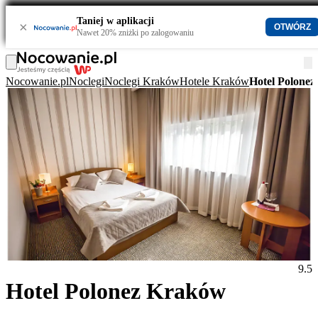
Taniej w aplikacji
×
OTWÓRZ
Nawet 20% zniżki po zalogowaniu
Nocowanie.pl
Noclegi
Noclegi Kraków
Hotele Kraków
Hotel Polone
9.5
Hotel Polonez Kraków