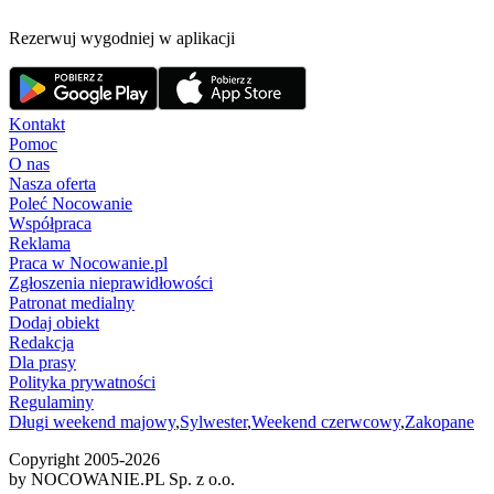
Rezerwuj wygodniej w aplikacji
Kontakt
Pomoc
O nas
Nasza oferta
Poleć Nocowanie
Współpraca
Reklama
Praca w Nocowanie.pl
Zgłoszenia nieprawidłowości
Patronat medialny
Dodaj obiekt
Redakcja
Dla prasy
Polityka prywatności
Regulaminy
Długi weekend majowy
,
Sylwester
,
Weekend czerwcowy
,
Zakopane
Copyright 2005-
2026
by NOCOWANIE.PL Sp. z o.o.