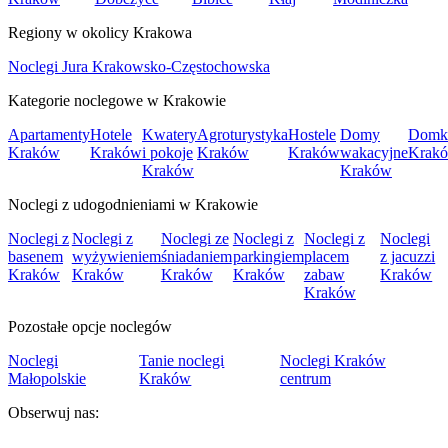
Regiony w okolicy Krakowa
Noclegi Jura Krakowsko-Częstochowska
Kategorie noclegowe w Krakowie
Apartamenty
Hotele
Kwatery
Agroturystyka
Hostele
Domy
Domk
Kraków
Kraków
i pokoje
Kraków
Kraków
wakacyjne
Krak
Kraków
Kraków
Noclegi z udogodnieniami w Krakowie
Noclegi z
Noclegi z
Noclegi ze
Noclegi z
Noclegi z
Noclegi
basenem
wyżywieniem
śniadaniem
parkingiem
placem
z jacuzzi
Kraków
Kraków
Kraków
Kraków
zabaw
Kraków
Kraków
Pozostałe opcje noclegów
Noclegi
Tanie noclegi
Noclegi Kraków
Małopolskie
Kraków
centrum
Obserwuj nas: