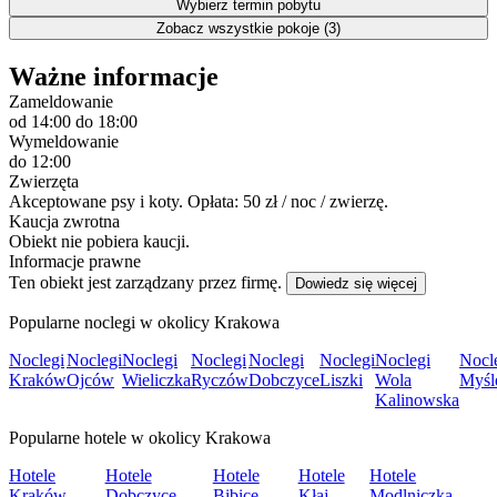
Wybierz termin pobytu
Zobacz wszystkie pokoje (3)
Ważne informacje
Zameldowanie
od 14:00
do 18:00
Wymeldowanie
do 12:00
Zwierzęta
Akceptowane psy i koty. Opłata: 50 zł / noc / zwierzę.
Kaucja zwrotna
Obiekt nie pobiera kaucji.
Informacje prawne
Ten obiekt jest zarządzany przez firmę.
Dowiedz się więcej
Popularne noclegi w okolicy Krakowa
Noclegi
Noclegi
Noclegi
Noclegi
Noclegi
Noclegi
Noclegi
Nocl
Kraków
Ojców
Wieliczka
Ryczów
Dobczyce
Liszki
Wola
Myśl
Kalinowska
Popularne hotele w okolicy Krakowa
Hotele
Hotele
Hotele
Hotele
Hotele
Kraków
Dobczyce
Bibice
Kłaj
Modlniczka