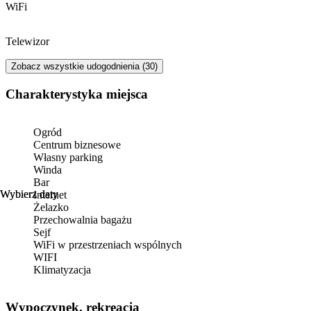
czas, tylko zaszczekał - tak robią psy i
WiFi
jestem przekonana, że nie zakłóca to
spokoju w znaczący sposób. Bardzo
szkoda, bo całe poprzednie miłe wrażenie o
Telewizor
hotelu się zatarło. pozostawiając niesmak i
rozczarowanie.
Zobacz wszystkie udogodnienia (30)
Charakterystyka miejsca
Ogród
Centrum biznesowe
Własny parking
Winda
Bar
Wybierz daty
Wybierz daty
Internet
Żelazko
Przechowalnia bagażu
Sejf
WiFi w przestrzeniach wspólnych
WIFI
Klimatyzacja
Wypoczynek, rekreacja