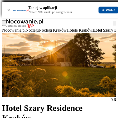
Taniej w aplikacji
×
OTWÓRZ
Nawet 20% zniżki po zalogowaniu
Nocowanie.pl
Noclegi
Noclegi Kraków
Hotele Kraków
Hotel Szary 
9.6
Hotel Szary Residence
Kraków