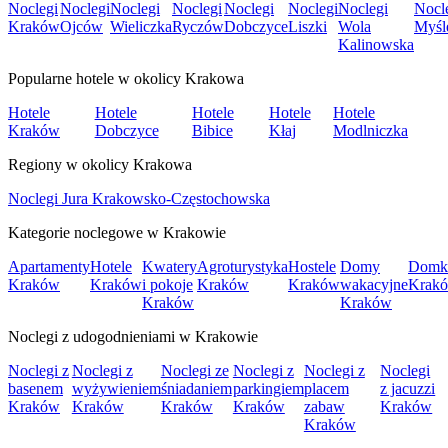
Noclegi
Noclegi
Noclegi
Noclegi
Noclegi
Noclegi
Noclegi
Nocl
Kraków
Ojców
Wieliczka
Ryczów
Dobczyce
Liszki
Wola
Myśl
Kalinowska
Popularne hotele w okolicy Krakowa
Hotele
Hotele
Hotele
Hotele
Hotele
Kraków
Dobczyce
Bibice
Kłaj
Modlniczka
Regiony w okolicy Krakowa
Noclegi Jura Krakowsko-Częstochowska
Kategorie noclegowe w Krakowie
Apartamenty
Hotele
Kwatery
Agroturystyka
Hostele
Domy
Domk
Kraków
Kraków
i pokoje
Kraków
Kraków
wakacyjne
Krak
Kraków
Kraków
Noclegi z udogodnieniami w Krakowie
Noclegi z
Noclegi z
Noclegi ze
Noclegi z
Noclegi z
Noclegi
basenem
wyżywieniem
śniadaniem
parkingiem
placem
z jacuzzi
Kraków
Kraków
Kraków
Kraków
zabaw
Kraków
Kraków