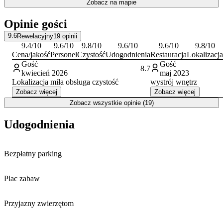
Zobacz na mapie
Hotel położony jest w Michałowicach, co pozwala na szybkie
Opinie gości
dotarcie do Krakowa i jego najważniejszych atrakcji. Wśród nich
znajdują się między innymi Zamek Królewski na Wawelu,
9.6
Rewelacyjny
19
opinii
historyczny Rynek Główny z Sukiennicami, Kościół Mariacki oraz
9.4
/10
9.6
/10
9.8
/10
9.6
/10
9.6
/10
9.8
/10
klimatyczne uliczki Starego Miasta.
Cena/jakość
Personel
Czystość
Udogodnienia
Restauracja
Lokalizacja
Gość
Gość
8.7
Goście w swoich opiniach szczególnie wysoko oceniają czystość
kwiecień 2026
maj 2023
panującą w obiekcie oraz jego lokalizację.
Lokalizacja miła obsługa czystość
wystrój wnętrz
Zobacz więcej
Zobacz więcej
Zobacz wszystkie opinie (19)
Udogodnienia
Bezpłatny parking
Plac zabaw
Przyjazny zwierzętom