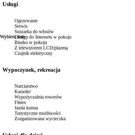
Usługi
Ogrzewanie
Serwis
Suszarka do włosów
Wybierz daty
Wybierz daty
Dostęp do Internetu w pokoju
Biurko w pokoju
Z telewizorem LCD/plazmą
Czajnik elektryczny
Wypoczynek, rekreacja
Narciarstwo
Karaoke
Wypożyczalnia rowerów
Fitnes
Jazda konna
Turystyczne możliwości
Zorganizowana wycieczka