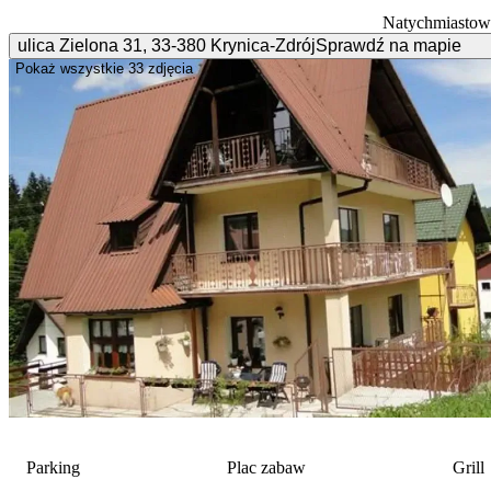
Natychmiastow
ulica Zielona
31
,
33-380
Krynica-Zdrój
Sprawdź na mapie
Pokaż wszystkie
33 zdjęcia
Parking
Plac zabaw
Grill