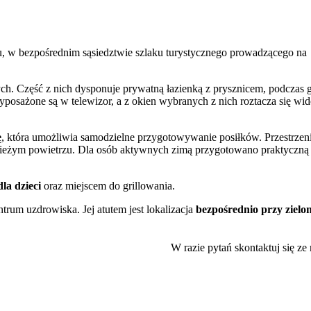
ju, w bezpośrednim sąsiedztwie szlaku turystycznego prowadzącego na
ch. Część z nich dysponuje prywatną łazienką z prysznicem, podczas 
posażone są w telewizor, a z okien wybranych z nich roztacza się wi
ę
, która umożliwia samodzielne przygotowywanie posiłków. Przestrzen
świeżym powietrzu. Dla osób aktywnych zimą przygotowano praktyczną
la dzieci
oraz miejscem do grillowania.
ntrum uzdrowiska. Jej atutem jest lokalizacja
bezpośrednio przy ziel
 na Jaworzynę Krynicką, Słotwiny czy Górę Krzyżową. W pobliżu,
ryk, co czyni obiekt dogodną bazą dla narciarzy.
W razie pytań skontaktuj się ze
trakcji kurortu. W niewielkiej odległości od willi znajduje się słynny
zległy Park Zdrojowy. Rodziny z dziećmi mogą odwiedzić pobliskie Mu
rynickiego.
ć samochód na
bezpłatnym parkingu prywatnym
. Doba hotelowa