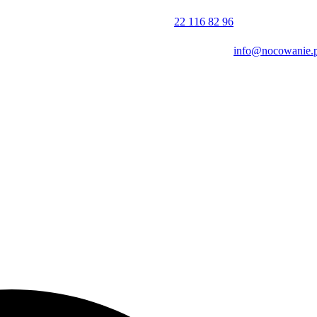
iekt oferuje również przechowalnię bagażu.
22 116 82 96
info@nocowanie.p