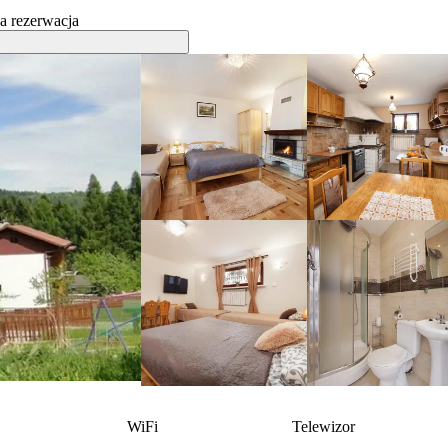
a rezerwacja
WiFi
Telewizor