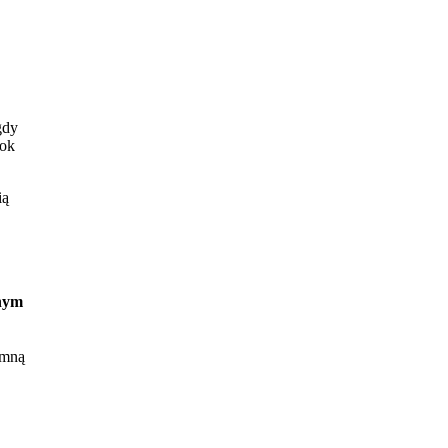
gdy
dok
ią
onym
 mną
zeum