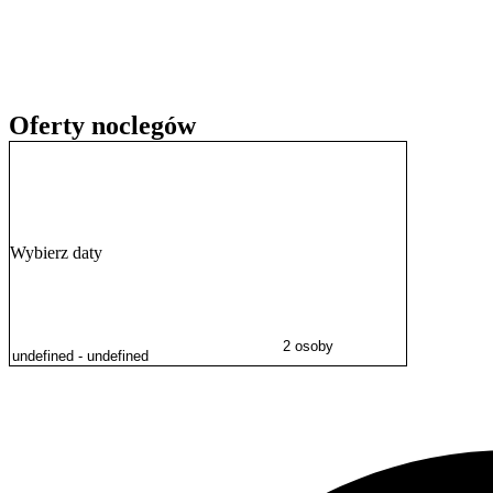
rozpoczyna się o godzinie 15:00 i trwa do 12:00 dnia następnego. Ob
Oferty noclegów
Wybierz daty
2 osoby