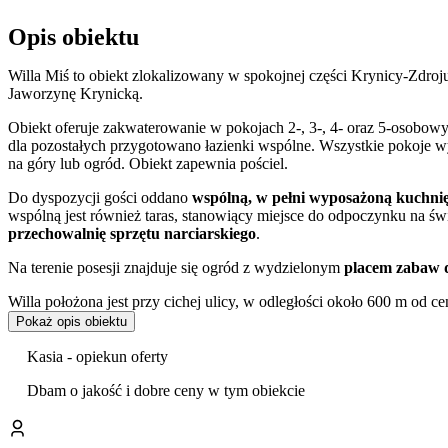
Opis obiektu
Willa Miś to obiekt zlokalizowany w spokojnej części Krynicy-Zdro
Jaworzynę Krynicką.
Obiekt oferuje zakwaterowanie w pokojach 2-, 3-, 4- oraz 5-osobowy
dla pozostałych przygotowano łazienki wspólne. Wszystkie pokoje wy
na góry lub ogród. Obiekt zapewnia pościel.
Do dyspozycji gości oddano
wspólną, w pełni wyposażoną kuchni
wspólną jest również taras, stanowiący miejsce do odpoczynku na 
przechowalnię sprzętu narciarskiego
.
Na terenie posesji znajduje się ogród z wydzielonym
placem zabaw d
Willa położona jest przy cichej ulicy, w odległości około 600 m od ce
szlaku turystycznym
, którym można wyruszyć na pieszą wycieczkę
Pokaż opis obiektu
również w dystansie 600 m, znajduje się wyciąg narciarski Winda Hen
Kasia - opiekun oferty
Bliskość centrum Krynicy-Zdroju zapewnia łatwy dostęp do głównych a
krynicki deptak, Pijalnia Główna z ofertą wód leczniczych oraz ro
Dbam o jakość i dobre ceny w tym obiekcie
Zabawek, a miłośnicy historii i sztuki – zobaczyć Pomnik Nikifora K
Goście mogą korzystać z dostępu do internetu Wi-Fi oraz pozostawi