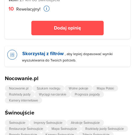
10
Rewelacyjny!
Dodaj opinię
Skorzystaj z filtrów
, aby lepiej dopasować wyniki
wyszukiwania do Twoich potrzeb.
Nocowanie.pl
Nocowanie.pl
Szukam noclegu
Wolne pokoje
Mapa Polski
Rozkłady jazdy
Wyciągi narciarskie
Prognoza pogody
Kamery internetowe
Świnoujście
Świnoujście
Imprezy Świnoujście
Atrakcje Świnoujście
Restauracje Świnoujście
Mapa Świnoujście
Rozkłady jazdy Świnoujście
Pogoda Świnoujście
Kamery Świnoujście
Zdjęcia Świnoujście