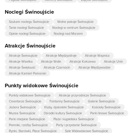
Noclegi Świnoujście
Szukam noclegu Świnoujście
Wolne pokoje Świnoujście
Tanie noclegi Świnoujście
Noclegi w centrum Świnoujście
Opinie noclegi Świnoujście
Noclegi nad Morzem
Atrakcje Świnoujście
Atrakcje Świnoujście
Atrakcje Międzyzdroje
Atrakcje Wapnica
Atrakcje Wisełka
Atrakcje Wolin
Atrakcje Kołczewo
Atrakcje Unin
Atrakcje Świętouść
Atrakcje Czarnocin
Atrakcje Międzywodzie
Atrakcje Kamień Pomorski
Punkty widokowe Świnoujście
Punkty widokowe Świnoujście
Atrakcje przyrodnicze Świnoujście
Cmentarze Świnoujście
Fontanny Świnoujście
Galerie Świnoujście
Jeziora Świnoujście
Kluby, dyskoteki Świnoujście
Kościoły Świnoujście
Muzea Świnoujście
Ośrodki kultury Świnoujście
Parki linowe Świnoujście
Parki miejskie Świnoujście
Plaże i kąpieliska Świnoujście
Pomniki, rzeźby Świnoujście
Porty i przystanie Świnoujście
Rynki, Starówki, Place Świnoujście
Sale Widowiskowe Świnoujście