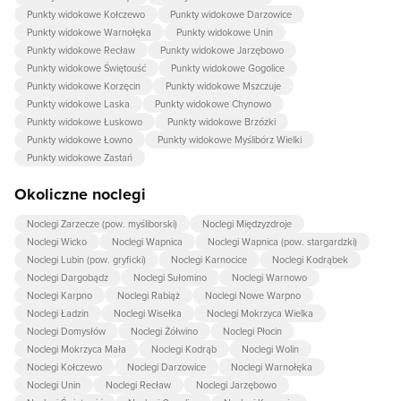
Punkty widokowe Kołczewo
Punkty widokowe Darzowice
Punkty widokowe Warnołęka
Punkty widokowe Unin
Punkty widokowe Recław
Punkty widokowe Jarzębowo
Punkty widokowe Świętouść
Punkty widokowe Gogolice
Punkty widokowe Korzęcin
Punkty widokowe Mszczuje
Punkty widokowe Laska
Punkty widokowe Chynowo
Punkty widokowe Łuskowo
Punkty widokowe Brzózki
Punkty widokowe Łowno
Punkty widokowe Myślibórz Wielki
Punkty widokowe Zastań
Okoliczne noclegi
Noclegi Zarzecze (pow. myśliborski)
Noclegi Międzyzdroje
Noclegi Wicko
Noclegi Wapnica
Noclegi Wapnica (pow. stargardzki)
Noclegi Lubin (pow. gryficki)
Noclegi Karnocice
Noclegi Kodrąbek
Noclegi Dargobądz
Noclegi Sułomino
Noclegi Warnowo
Noclegi Karpno
Noclegi Rabiąż
Noclegi Nowe Warpno
Noclegi Ładzin
Noclegi Wisełka
Noclegi Mokrzyca Wielka
Noclegi Domysłów
Noclegi Żółwino
Noclegi Płocin
Noclegi Mokrzyca Mała
Noclegi Kodrąb
Noclegi Wolin
Noclegi Kołczewo
Noclegi Darzowice
Noclegi Warnołęka
Noclegi Unin
Noclegi Recław
Noclegi Jarzębowo