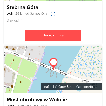
Srebrna Góra
Wolin
26 km od Świnoujścia
Brak opinii
Dodaj opinię
Leaflet
| ©
OpenStreetMap
contributors
Most obrotowy w Wolinie
Wolin
27 km od Świnoujścia