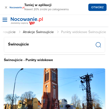
Taniej w aplikacji
×
OTWÓRZ
Nawet 20% zniżki po zalogowaniu
Świnoujście
Atrakcje Świnoujście
Punkty widokowe Świnoujście
Świnoujście
Świnoujście - Punkty widokowe