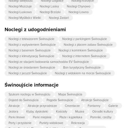
Noclegi Świętouść
Noclegi Gogolice
Noclegi Korzęcin
Noclegi Mszczuje
Noclegi Laska
Noclegi Chynowo
Noclegi Łuskowo
Noclegi Brzózki
Noclegi Łowno
Noclegi Myślibórz Wielki
Noclegi Zastań
Noclegi z udogodnieniami
Noclegi z telewizorem Świnoujście
Noclegi z parkingiem Świnoujście
Noclegi z wyżywieniem Świnoujście
Noclegi z placem zabaw Świnoujście
Noclegi z basenem Świnoujście
Noclegi z kominkiem Świnoujście
Noclegi z klimatyzacją Świnoujście
Noclegi z internetem Świnoujście
Noclegi ze stacjami ładowania samochodów EV Świnoujście
Noclegi ze śniadaniem Świnoujście
Bon turystyczny Świnoujście
Noclegi z jacuzzi Świnoujście
Noclegi z widokiem na morze Świnoujście
Świnoujście informacje
Szukam noclegu w Świnoujściu
Mapa Świnoujścia
Dojazd do Świnoujścia
Pogoda Świnoujście
Atrakcje Świnoujście
Atrakcje
Atrakcje przyrodnicze
Cmentarze
Fontanny
Galerie
Jeziora
Kluby, dyskoteki
Kościoły
Muzea
Ośrodki kultury
Parki linowe
Parki miejskie
Plaże i kąpieliska
Pomniki, rzeźby
Porty i przystanie
Punkty widokowe
Rekreacja