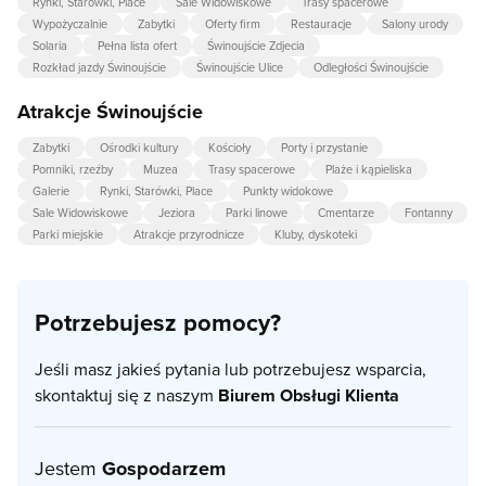
Rynki, Starówki, Place
Sale Widowiskowe
Trasy spacerowe
Wypożyczalnie
Zabytki
Oferty firm
Restauracje
Salony urody
Solaria
Pełna lista ofert
Świnoujście Zdjecia
Rozkład jazdy Świnoujście
Świnoujście Ulice
Odległości Świnoujście
Atrakcje Świnoujście
Zabytki
Ośrodki kultury
Kościoły
Porty i przystanie
Pomniki, rzeźby
Muzea
Trasy spacerowe
Plaże i kąpieliska
Galerie
Rynki, Starówki, Place
Punkty widokowe
Sale Widowiskowe
Jeziora
Parki linowe
Cmentarze
Fontanny
Parki miejskie
Atrakcje przyrodnicze
Kluby, dyskoteki
Potrzebujesz pomocy?
Jeśli masz jakieś pytania lub potrzebujesz wsparcia,
skontaktuj się z naszym
Biurem Obsługi Klienta
Jestem
Gospodarzem