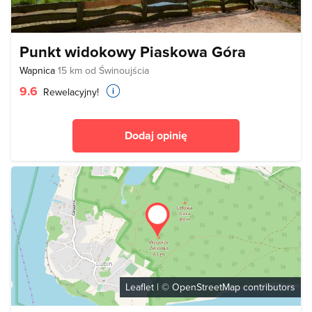
Punkt widokowy Piaskowa Góra
Wapnica
15 km od Świnoujścia
9.6
Rewelacyjny!
Dodaj opinię
Leaflet
| ©
OpenStreetMap
contributors