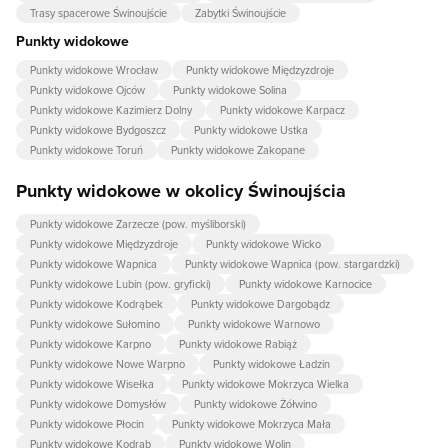
Trasy spacerowe Świnoujście
Zabytki Świnoujście
Punkty widokowe
Punkty widokowe Wrocław
Punkty widokowe Międzyzdroje
Punkty widokowe Ojców
Punkty widokowe Solina
Punkty widokowe Kazimierz Dolny
Punkty widokowe Karpacz
Punkty widokowe Bydgoszcz
Punkty widokowe Ustka
Punkty widokowe Toruń
Punkty widokowe Zakopane
Punkty widokowe w okolicy Świnoujścia
Punkty widokowe Zarzecze (pow. myśliborski)
Punkty widokowe Międzyzdroje
Punkty widokowe Wicko
Punkty widokowe Wapnica
Punkty widokowe Wapnica (pow. stargardzki)
Punkty widokowe Lubin (pow. gryficki)
Punkty widokowe Karnocice
Punkty widokowe Kodrąbek
Punkty widokowe Dargobądz
Punkty widokowe Sułomino
Punkty widokowe Warnowo
Punkty widokowe Karpno
Punkty widokowe Rabiąż
Punkty widokowe Nowe Warpno
Punkty widokowe Ładzin
Punkty widokowe Wisełka
Punkty widokowe Mokrzyca Wielka
Punkty widokowe Domysłów
Punkty widokowe Żółwino
Punkty widokowe Płocin
Punkty widokowe Mokrzyca Mała
Punkty widokowe Kodrąb
Punkty widokowe Wolin