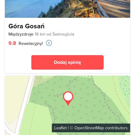
Góra Gosań
Międzyzdroje
18 km od Świnoujścia
9.8
Rewelacyjny!
Dodaj opinię
Leaflet
| ©
OpenStreetMap
contributors