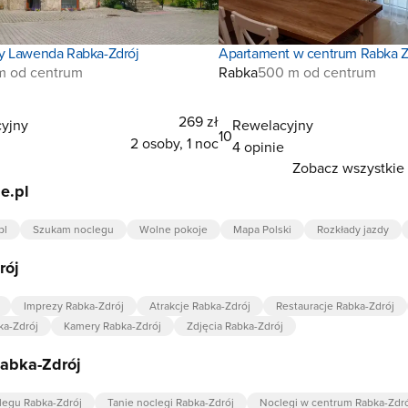
y Lawenda Rabka-Zdrój
Apartament w centrum Rabka Z
km od centrum
Rabka
500 m od centrum
269 zł
yjny
Rewelacyjny
10
2 osoby, 1 noc
4 opinie
Zobacz wszystkie 
e.pl
pl
Szukam noclegu
Wolne pokoje
Mapa Polski
Rozkłady jazdy
rój
Imprezy Rabka-Zdrój
Atrakcje Rabka-Zdrój
Restauracje Rabka-Zdrój
a-Zdrój
Kamery Rabka-Zdrój
Zdjęcia Rabka-Zdrój
Rabka-Zdrój
egu Rabka-Zdrój
Tanie noclegi Rabka-Zdrój
Noclegi w centrum Rabka-Zdr