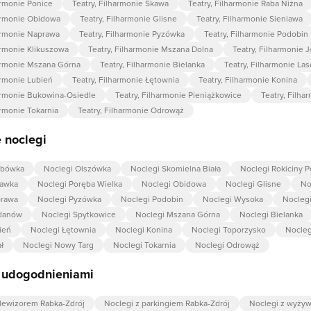
armonie Ponice
Teatry, Filharmonie Skawa
Teatry, Filharmonie Raba Niżna
harmonie Obidowa
Teatry, Filharmonie Glisne
Teatry, Filharmonie Sieniawa
harmonie Naprawa
Teatry, Filharmonie Pyzówka
Teatry, Filharmonie Podobin
armonie Klikuszowa
Teatry, Filharmonie Mszana Dolna
Teatry, Filharmonie 
harmonie Mszana Górna
Teatry, Filharmonie Bielanka
Teatry, Filharmonie La
armonie Lubień
Teatry, Filharmonie Łętownia
Teatry, Filharmonie Konina
harmonie Bukowina-Osiedle
Teatry, Filharmonie Pieniążkowice
Teatry, Filha
armonie Tokarnia
Teatry, Filharmonie Odrowąż
 noclegi
abówka
Noclegi Olszówka
Noclegi Skomielna Biała
Noclegi Rokiciny 
zawka
Noclegi Poręba Wielka
Noclegi Obidowa
Noclegi Glisne
No
prawa
Noclegi Pyzówka
Noclegi Podobin
Noclegi Wysoka
Nocleg
rdanów
Noclegi Spytkowice
Noclegi Mszana Górna
Noclegi Bielanka
ień
Noclegi Łętownia
Noclegi Konina
Noclegi Toporzysko
Nocleg
ł
Noclegi Nowy Targ
Noclegi Tokarnia
Noclegi Odrowąż
z udogodnieniami
elewizorem Rabka-Zdrój
Noclegi z parkingiem Rabka-Zdrój
Noclegi z wyżyw