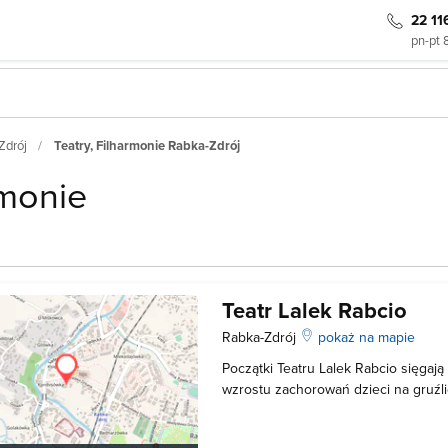
22 11
pn-pt 
Zdrój
Teatry, Filharmonie Rabka-Zdrój
rmonie
Teatr Lalek Rabcio
Rabka-Zdrój
pokaż na mapie
Początki Teatru Lalek Rabcio sięgaj
wzrostu zachorowań dzieci na gruźli
przebywało w rabczańskich sanator
uczniom naukę utworzono Referat P