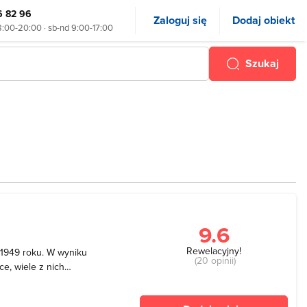
6 82 96
Zaloguj się
Dodaj obiekt
8:00-20:00 · sb-nd 9:00-17:00
Szukaj
9.6
Rewelacyjny!
ą 1949 roku. W wyniku
(20 opinii)
ce, wiele z nich
iach. Aby zapewnić
edagogiczny a przy nim