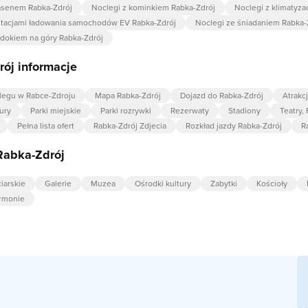
asenem Rabka-Zdrój
Noclegi z kominkiem Rabka-Zdrój
Noclegi z klimatyza
stacjami ładowania samochodów EV Rabka-Zdrój
Noclegi ze śniadaniem Rabka-
idokiem na góry Rabka-Zdrój
ój informacje
legu w Rabce-Zdroju
Mapa Rabka-Zdrój
Dojazd do Rabka-Zdrój
Atrakc
ury
Parki miejskie
Parki rozrywki
Rezerwaty
Stadiony
Teatry,
Pełna lista ofert
Rabka-Zdrój Zdjecia
Rozkład jazdy Rabka-Zdrój
R
Rabka-Zdrój
iarskie
Galerie
Muzea
Ośrodki kultury
Zabytki
Kościoły
armonie