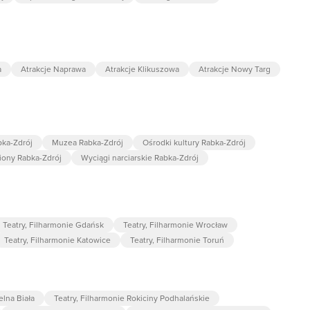
a
Atrakcje Naprawa
Atrakcje Klikuszowa
Atrakcje Nowy Targ
bka-Zdrój
Muzea Rabka-Zdrój
Ośrodki kultury Rabka-Zdrój
iony Rabka-Zdrój
Wyciągi narciarskie Rabka-Zdrój
Teatry, Filharmonie Gdańsk
Teatry, Filharmonie Wrocław
Teatry, Filharmonie Katowice
Teatry, Filharmonie Toruń
elna Biała
Teatry, Filharmonie Rokiciny Podhalańskie