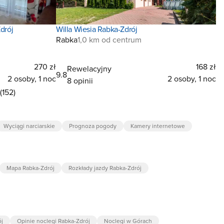
drój
Willa Wiesia Rabka-Zdrój
Rabka
1,0 km od centrum
270 zł
168 zł
Rewelacyjny
9.8
2 osoby, 1 noc
2 osoby, 1 noc
8 opinii
(152)
Wyciągi narciarskie
Prognoza pogody
Kamery internetowe
Mapa Rabka-Zdrój
Rozkłady jazdy Rabka-Zdrój
ój
Opinie noclegi Rabka-Zdrój
Noclegi w Górach