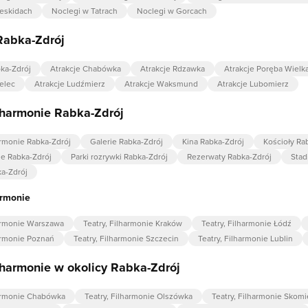
eskidach
Noclegi w Tatrach
Noclegi w Gorcach
Rabka-Zdrój
bka-Zdrój
Atrakcje Chabówka
Atrakcje Rdzawka
Atrakcje Poręba Wielk
elec
Atrakcje Ludźmierz
Atrakcje Waksmund
Atrakcje Lubomierz
ilharmonie Rabka-Zdrój
armonie Rabka-Zdrój
Galerie Rabka-Zdrój
Kina Rabka-Zdrój
Kościoły Ra
ie Rabka-Zdrój
Parki rozrywki Rabka-Zdrój
Rezerwaty Rabka-Zdrój
Stad
ka-Zdrój
armonie
harmonie Warszawa
Teatry, Filharmonie Kraków
Teatry, Filharmonie Łódź
harmonie Poznań
Teatry, Filharmonie Szczecin
Teatry, Filharmonie Lublin
ilharmonie w okolicy Rabka-Zdrój
harmonie Chabówka
Teatry, Filharmonie Olszówka
Teatry, Filharmonie Skomi