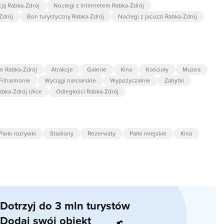
cją Rabka-Zdrój
Noclegi z internetem Rabka-Zdrój
Zdrój
Bon turystyczny Rabka-Zdrój
Noclegi z jacuzzi Rabka-Zdrój
je Rabka-Zdrój
Atrakcje
Galerie
Kina
Kościoły
Muzea
 Filharmonie
Wyciągi narciarskie
Wypożyczalnie
Zabytki
abka-Zdrój Ulice
Odległości Rabka-Zdrój
Parki rozrywki
Stadiony
Rezerwaty
Parki miejskie
Kina
Dotrzyj do 3 mln turystów
Dodaj swój obiekt