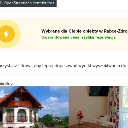
Stanisława Rączko utworzyła lalkowy 
 ©
OpenStreetMap
contributors
Wybrane dla Ciebie obiekty w Rabce-Zdroj
Gwarantowana cena, szybka rezerwacja
rzystaj z filtrów , aby lepiej dopasować wyniki wyszukiwania do
okolicy