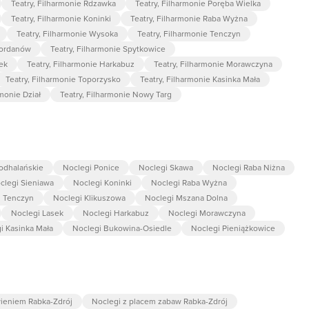
Teatry, Filharmonie Rdzawka
Teatry, Filharmonie Poręba Wielka
Teatry, Filharmonie Koninki
Teatry, Filharmonie Raba Wyżna
Teatry, Filharmonie Wysoka
Teatry, Filharmonie Tenczyn
Jordanów
Teatry, Filharmonie Spytkowice
sek
Teatry, Filharmonie Harkabuz
Teatry, Filharmonie Morawczyna
Teatry, Filharmonie Toporzysko
Teatry, Filharmonie Kasinka Mała
rmonie Dział
Teatry, Filharmonie Nowy Targ
Podhalańskie
Noclegi Ponice
Noclegi Skawa
Noclegi Raba Niżna
clegi Sieniawa
Noclegi Koninki
Noclegi Raba Wyżna
i Tenczyn
Noclegi Klikuszowa
Noclegi Mszana Dolna
Noclegi Lasek
Noclegi Harkabuz
Noclegi Morawczyna
i Kasinka Mała
Noclegi Bukowina-Osiedle
Noclegi Pieniążkowice
ieniem Rabka-Zdrój
Noclegi z placem zabaw Rabka-Zdrój