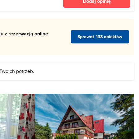
Dodaj opinię
teatr dla dzieci
u z rezerwacją online
Sprawdź 138 obiektów
 Twoich potrzeb.