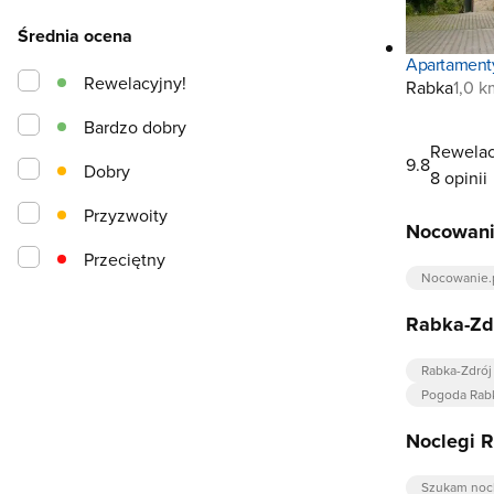
Średnia ocena
Apartament
Rewelacyjny!
Rabka
1,0 
Bardzo dobry
Rewelac
9.8
Dobry
8 opinii
Przyzwoity
Nocowani
Przeciętny
Nocowanie.
Rabka-Zd
Rabka-Zdrój
Pogoda Rabk
Noclegi 
Szukam nocl