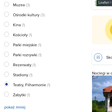
Leaflet
|
Muzea
(3)
Ośrodki kultury
(3)
Kina
(1)
Kościoły
(1)
Parki miejskie
(1)
Parki rozrywki
(1)
Sko
Rezerwaty
(1)
Noclegi w 
Stadiony
(1)
Teatry, Filharmonie
(1)
Zabytki
(1)
pokaż mniej