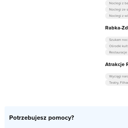
Noclegi z b
Noclegi ze 
Noclegi z w
Rabka-Zdr
Szukam noc
Ośrodki kult
Restauracje
Atrakcje 
Wyciągi narc
Teatry, Filh
Potrzebujesz pomocy?