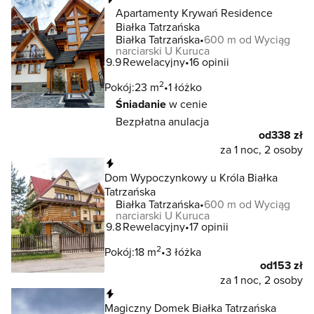
Apartamenty Krywań Residence
Białka Tatrzańska
Białka Tatrzańska
600 m od Wyciąg
narciarski U Kuruca
9.9
Rewelacyjny
16 opinii
2
Pokój:
23 m
1 łóżko
Śniadanie
w cenie
Bezpłatna anulacja
od
338 zł
za 1 noc, 2 osoby
Natychmiastowa rezerwacja
Dom Wypoczynkowy u Króla Białka
Tatrzańska
Białka Tatrzańska
600 m od Wyciąg
narciarski U Kuruca
9.8
Rewelacyjny
17 opinii
2
Pokój:
18 m
3 łóżka
od
153 zł
za 1 noc, 2 osoby
Natychmiastowa rezerwacja
Magiczny Domek Białka Tatrzańska