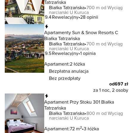
Tatrzańska
Białka Tatrzańska
700 m od Wyciąg
narciarski U Kuruca
9.4
Rewelacyjny
28 opinii
Natychmiastowa rezerwacja
Apartamenty Sun & Snow Resorts C
Białka Tatrzańska
Białka Tatrzańska
700 m od Wyciąg
narciarski U Kuruca
9.5
Rewelacyjny
1 opinia
Apartament:
2 łóżka
Bezpłatna anulacja
Bez przedpłaty
od
697 zł
za 1 noc, 2 osoby
Natychmiastowa rezerwacja
Apartament Przy Stoku 301 Białka
Tatrzańska
Białka Tatrzańska
800 m od Wyciąg
narciarski U Kuruca
2
Apartament:
72 m
3 łóżka