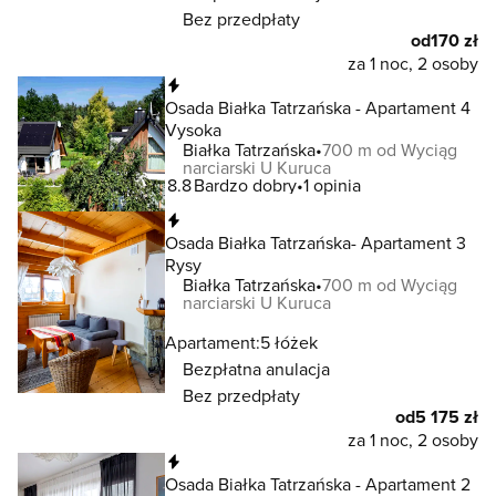
Bez przedpłaty
od
170 zł
za 1 noc, 2 osoby
Natychmiastowa rezerwacja
Osada Białka Tatrzańska - Apartament 4
Vysoka
Białka Tatrzańska
700 m od Wyciąg
narciarski U Kuruca
8.8
Bardzo dobry
1 opinia
Natychmiastowa rezerwacja
Osada Białka Tatrzańska- Apartament 3
Rysy
Białka Tatrzańska
700 m od Wyciąg
narciarski U Kuruca
Apartament:
5 łóżek
Bezpłatna anulacja
Bez przedpłaty
od
5 175 zł
za 1 noc, 2 osoby
Natychmiastowa rezerwacja
Osada Białka Tatrzańska - Apartament 2