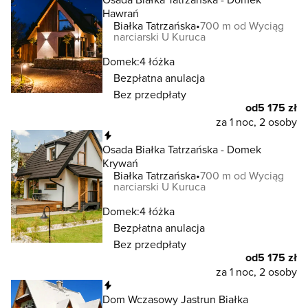
Hawrań
Białka Tatrzańska
700 m od Wyciąg
narciarski U Kuruca
Domek:
4 łóżka
Bezpłatna anulacja
Bez przedpłaty
od
5 175 zł
za 1 noc, 2 osoby
Natychmiastowa rezerwacja
Osada Białka Tatrzańska - Domek
Krywań
Białka Tatrzańska
700 m od Wyciąg
narciarski U Kuruca
Domek:
4 łóżka
Bezpłatna anulacja
Bez przedpłaty
od
5 175 zł
za 1 noc, 2 osoby
Natychmiastowa rezerwacja
Dom Wczasowy Jastrun Białka