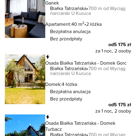
Ganek
Białka Tatrzańska
700 m od Wyciąg
narciarski U Kuruca
2
Apartament:
40 m
2 łóżka
Bezpłatna anulacja
Bez przedpłaty
od
5 175 zł
za 1 noc, 2 osoby
Natychmiastowa rezerwacja
Osada Białka Tatrzańska - Domek Gorc
Białka Tatrzańska
700 m od Wyciąg
narciarski U Kuruca
Domek:
4 łóżka
Bezpłatna anulacja
Bez przedpłaty
od
5 175 zł
za 1 noc, 2 osoby
Natychmiastowa rezerwacja
Osada Białka Tatrzańska - Domek
Turbacz
Białka Tatrzańska
700 m od Wyciąg