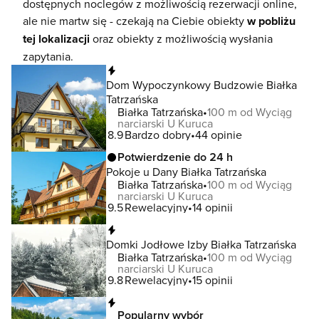
dostępnych noclegów z możliwością rezerwacji online,
ale nie martw się - czekają na Ciebie obiekty
w pobliżu
tej lokalizacji
oraz obiekty z możliwością wysłania
zapytania.
Natychmiastowa rezerwacja
Dom Wypoczynkowy Budzowie Białka
Tatrzańska
Białka Tatrzańska
100 m od Wyciąg
narciarski U Kuruca
8.9
Bardzo dobry
44 opinie
Potwierdzenie do 24 h
Pokoje u Dany Białka Tatrzańska
Białka Tatrzańska
100 m od Wyciąg
narciarski U Kuruca
9.5
Rewelacyjny
14 opinii
Natychmiastowa rezerwacja
Domki Jodłowe Izby Białka Tatrzańska
Białka Tatrzańska
100 m od Wyciąg
narciarski U Kuruca
9.8
Rewelacyjny
15 opinii
Natychmiastowa rezerwacja
Popularny wybór