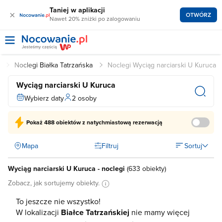
Taniej w aplikacji
×
OTWÓRZ
Nawet 20% zniżki po zalogowaniu
i
Noclegi Białka Tatrzańska
Noclegi Wyciąg narciarski U Kuruca
Wyciąg narciarski U Kuruca
Wybierz daty
2 osoby
Pokaż
488 obiektów
z natychmiastową rezerwacją
Mapa
Filtruj
Sortuj
Wyciąg narciarski U Kuruca - noclegi
(
633 obiekty
)
Zobacz, jak sortujemy obiekty.
To jeszcze nie wszystko!
W lokalizacji
Białce Tatrzańskiej
nie mamy więcej