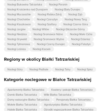
Noclegi Bukowina Tatrzańska
Noclegi Poronin
Noclegi Krościenko nad Dunajcem
Noclegi Biały Dunajec
Noclegi Murzasichle
Noclegi Rabka-Zdrój
Noclegi Ząb
Noclegi Chochołów
Noclegi Czorsztyn
Noclegi Nowy Targ
Noclegi Kluszkowce
Noclegi Szaflary
Noclegi Czarna Góra
Noclegi Jurgów
Noclegi Witów
Noclegi Gliczarów Górny
Noclegi Niedzica
Noclegi Sromowce Niżne
Noclegi Małe Ciche
Noclegi Grywałd
Noclegi Sromowce Wyżne
Noclegi Dzianisz
Noclegi Tylmanowa
Noclegi Czarny Dunajec
Noclegi Falsztyn
Noclegi Leśnica
Noclegi Kacwin
Regiony w okolicy Białki Tatrzańskiej
Noclegi Góry
Noclegi Podhale
Noclegi Tatry
Noclegi Spisz
Kategorie noclegowe w Białce Tatrzańskiej
Apartamenty Białka Tatrzańska
Kwatery i pokoje Białka Tatrzańska
Domki Białka Tatrzańska
Wille Białka Tatrzańska
Domy wakacyjne Białka Tatrzańska
Pensjonaty Białka Tatrzańska
Motele Białka Tatrzańska
Agroturystyka Białka Tatrzańska
Hotele Białka Tatrzańska
Ośrodki wypoczynkowe Białka Tatrzańska