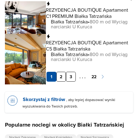
Natychmiastowa rezerwacja
REZYDENCJA BOUTIQUE Apartament
C1 PREMIUM Białka Tatrzańska
Białka Tatrzańska
800 m od Wyciąg
narciarski U Kuruca
Natychmiastowa rezerwacja
REZYDENCJA BOUTIQUE Apartament
C5 Białka Tatrzańska
Białka Tatrzańska
800 m od Wyciąg
narciarski U Kuruca
1
2
3
. . .
22
Skorzystaj z filtrów
, aby lepiej dopasować wyniki
wyszukiwania do Twoich potrzeb.
Popularne noclegi w okolicy Białki Tatrzańskiej
Noclegi Zakopane
Noclegi Kościelisko
Noclegi Szczawnica