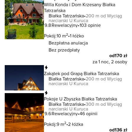
Willa Konda i Dom Krzesany Białka
Tatrzańska
Białka Tatrzańska
200 m od Wyciąg
narciarski U Kuruca
9.8
Rewelacyjny
103 opinie
2
Pokój:
10 m
1 łóżko
Bezpłatna anulacja
Bez przedpłaty
od
170 zł
za 1 noc, 2 osoby
Natychmiastowa rezerwacja
Zakątek pod Grapą Białka Tatrzańska
Białka Tatrzańska
200 m od Wyciąg
narciarski U Kuruca
Natychmiastowa rezerwacja
Pokoje U Zbyszka Białka Tatrzańska
Białka Tatrzańska
300 m od Wyciąg
narciarski U Kuruca
9.6
Rewelacyjny
46 opinii
2
Pokój:
9 m
2 łóżka
od
136 zł