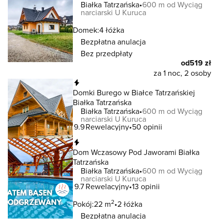
Białka Tatrzańska
600 m od Wyciąg
narciarski U Kuruca
Domek:
4 łóżka
Bezpłatna anulacja
Bez przedpłaty
od
519 zł
za 1 noc, 2 osoby
Natychmiastowa rezerwacja
Domki Burego w Białce Tatrzańskiej
Białka Tatrzańska
Białka Tatrzańska
600 m od Wyciąg
narciarski U Kuruca
9.9
Rewelacyjny
50 opinii
Natychmiastowa rezerwacja
Dom Wczasowy Pod Jaworami Białka
Tatrzańska
Białka Tatrzańska
600 m od Wyciąg
narciarski U Kuruca
9.7
Rewelacyjny
13 opinii
2
Pokój:
22 m
2 łóżka
Bezpłatna anulacja