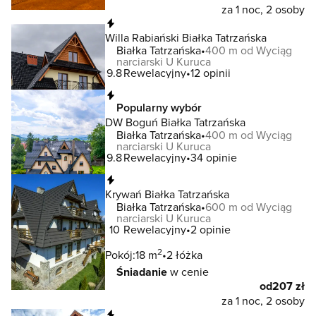
za 1 noc, 2 osoby
Natychmiastowa rezerwacja
Willa Rabiański Białka Tatrzańska
Białka Tatrzańska
400 m od Wyciąg
narciarski U Kuruca
9.8
Rewelacyjny
12 opinii
Natychmiastowa rezerwacja
Popularny wybór
DW Boguń Białka Tatrzańska
Białka Tatrzańska
400 m od Wyciąg
narciarski U Kuruca
9.8
Rewelacyjny
34 opinie
Natychmiastowa rezerwacja
Krywań Białka Tatrzańska
Białka Tatrzańska
600 m od Wyciąg
narciarski U Kuruca
10
Rewelacyjny
2 opinie
2
Pokój:
18 m
2 łóżka
Śniadanie
w cenie
od
207 zł
za 1 noc, 2 osoby
Natychmiastowa rezerwacja