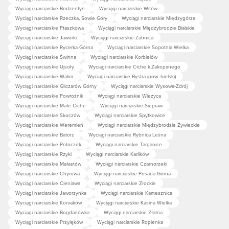
Wyciągi narciarskie Bodzentyn
Wyciągi narciarskie Witów
Wyciągi narciarskie Rzeczka, Sowie Góry
Wyciągi narciarskie Międzygórze
Wyciągi narciarskie Ptaszkowa
Wyciągi narciarskie Międzybrodzie Bialskie
Wyciągi narciarskie Jaworki
Wyciągi narciarskie Żabnica
Wyciągi narciarskie Rycerka Górna
Wyciągi narciarskie Sopotnia Wielka
Wyciągi narciarskie Świnna
Wyciągi narciarskie Korbielów
Wyciągi narciarskie Ujsoły
Wyciągi narciarskie Ciche k.Zakopanego
Wyciągi narciarskie Walim
Wyciągi narciarskie Bystra (pow. bielski)
Wyciągi narciarskie Gliczarów Górny
Wyciągi narciarskie Wysowa-Zdrój
Wyciągi narciarskie Powroźnik
Wyciągi narciarskie Wieżyca
Wyciągi narciarskie Małe Ciche
Wyciągi narciarskie Siepraw
Wyciągi narciarskie Skoczów
Wyciągi narciarskie Spytkowice
Wyciągi narciarskie Weremień
Wyciągi narciarskie Międzybrodzie Żywieckie
Wyciągi narciarskie Batorz
Wyciągi narciarskie Rybnica Leśna
Wyciągi narciarskie Potoczek
Wyciągi narciarskie Targanice
Wyciągi narciarskie Rzyki
Wyciągi narciarskie Karlików
Wyciągi narciarskie Małastów
Wyciągi narciarskie Czarnorzeki
Wyciągi narciarskie Chyrowa
Wyciągi narciarskie Posada Górna
Wyciągi narciarskie Cieniawa
Wyciągi narciarskie Złockie
Wyciągi narciarskie Jaworzynka
Wyciągi narciarskie Kamesznica
Wyciągi narciarskie Koniaków
Wyciągi narciarskie Kasina Wielka
Wyciągi narciarskie Bogdanówka
Wyciągi narciarskie Złatna
Wyciągi narciarskie Przylęków
Wyciągi narciarskie Ropienka