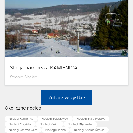
Stacja narciarska KAMIENICA
Stronie Śląskie
Zobacz wszystkie
Okoliczne noclegi
Noclegi Kamienica
Noclegi Bolesławów
Noclegi Stara Morawa
Noclegi Rogóżka
Noclegi Kletno
Noclegi Młynowiec
Noclegi Janowa Góra
Noclegi Sienna
Noclegi Stronie Śląskie