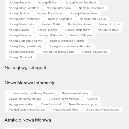
Noclegi Goszów
Noclegi Bielice
Noclegi Nowy Gierałtów
Noclegi Stary Gierałtów
Noclegi Strachocin
Noclegi Biała Woda
Noclegi Stojków
Noclegi Marcinków
Noclegi Międzygórze
Noclegi Kąty Bystrzyckie
Noclegi Konradów
Noclegi Lądek-Zdrój
Noclegi Marianówka
Noclegi Zadki
Noclegi Kamienna
Noclegi Idzików
Noclegi Nowinki
Noclegi Lutynia
Noclegi Radochów
Noclegi Jodłów
Noclegi Goworów
Noclegi Wilkanów
Noclegi Orłowiec
Noclegi Długopole Górne
Noclegi Bystrzyca Kłodzka
Noclegi Długopole-Zdrój
Noclegi Ołdrzychowice Kłodzkie
Noclegi Międzylesie
Noclegi Jaszkowa Górna
Noclegi Chwalisław
Noclegi Złoty Stok
Noclegi wg kategorii
Nowa Morawa informacje
Szukam noclegu w Nowej Morawie
Mapa Nowej Morawy
Dojazd do Nowej Morawy
Atrakcje Nowa Morawa
Atrakcje
Wyciągi narciarskie
Pełna lista ofert
Nowa Morawa Zdjęcia
Rozkład jazdy Nowa Morawa
Nowa Morawa Ulice
Odległości Nowa Morawa
Atrakcje Nowa Morawa