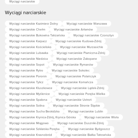
Wyciągi narciarskie
Wyciągi narciarskie
Wyciągi narciarskie Kazimierz Dolny
Wyciągi narciarskie Warszawa
Wyciągi narciarskie Chełm
Wyciągi narciarskie Arłamów
Wyciągi narciarskie Bukowina Tatrzańska
Wyciągi narciarskie Czorsztyn
Wyciągi narciarskie Karpacz
Wyciągi narciarskie Kudowa-Zdrój
Wyciągi narciarskie Kościelisko
Wyciągi narciarskie Murzasichle
Wyciągi narciarskie Lubawka
Wyciągi narciarskie Piwniczna-Zdrój
Wyciągi narciarskie Niedzica
Wyciągi narciarskie Zakopane
Wyciągi narciarskie Sopot
Wyciągi narciarskie Rymanów
Wyciągi narciarskie Rytro
Wyciągi narciarskie Sokolec
Wyciągi narciarskie Poronin
Wyciągi narciarskie Polańczyk
Wyciągi narciarskie Tylicz
Wyciągi narciarskie Komańcza
Wyciągi narciarskie Kluszkowce
Wyciągi narciarskie Lądek-Zdrój
Wyciągi narciarskie Myślenice
Wyciągi narciarskie Poręba Wielka
Wyciągi narciarskie Spalona
Wyciągi narciarskie Ustroń
Wyciągi narciarskie Solina
Wyciągi narciarskie Stronie Śląskie
Wyciągi narciarskie Sucha Beskidzka
Wyciągi narciarskie Lublin
Wyciągi narciarskie Krynica-Zdrój, Krynica Górska
Wyciągi narciarskie Wisła
Wyciągi narciarskie Mrągowo
Wyciągi narciarskie Duszniki-Zdrój
Wyciągi narciarskie Szklarska Poręba
Wyciągi narciarskie Bydgoszcz
Wyciągi narciarskie Krasnobród
Wyciągi narciarskie Białka Tatrzańska