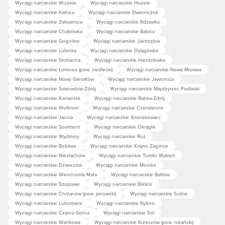
Wyciągi narciarskie Wujskie
Wyciągi narciarskie Huzele
Wyciągi narciarskie Kalnica
Wyciągi narciarskie Dwerniczek
Wyciągi narciarskie Zatwarnica
Wyciągi narciarskie Rdzawka
Wyciągi narciarskie Chabówka
Wyciągi narciarskie Babica
Wyciągi narciarskie Gogołów
Wyciągi narciarskie Jastrzębia
Wyciągi narciarskie Lubinka
Wyciągi narciarskie Dylągówka
Wyciągi narciarskie Stobierna
Wyciągi narciarskie Handzlówka
Wyciągi narciarskie Łomnica (pow. siedlecki)
Wyciągi narciarskie Nowa Morawa
Wyciągi narciarskie Nowy Gierałtów
Wyciągi narciarskie Jawornica
Wyciągi narciarskie Świeradów-Zdrój
Wyciągi narciarskie Międzyrzec Podlaski
Wyciągi narciarskie Kamieńsk
Wyciągi narciarskie Rabka-Zdrój
Wyciągi narciarskie Wolbrom
Wyciągi narciarskie Czerwienne
Wyciągi narciarskie Jacnia
Wyciągi narciarskie Smerekowiec
Wyciągi narciarskie Szelment
Wyciągi narciarskie Okrągłe
Wyciągi narciarskie Wydminy
Wyciągi narciarskie Ruś
Wyciągi narciarskie Bobliwo
Wyciągi narciarskie Krajno Zagórze
Wyciągi narciarskie Niestachów
Wyciągi narciarskie Tumlin Wykień
Wyciągi narciarskie Dziwiszów
Wyciągi narciarskie Morsko
Wyciągi narciarskie Wierchomla Mała
Wyciągi narciarskie Bałtów
Wyciągi narciarskie Szopowe
Wyciągi narciarskie Bielice
Wyciągi narciarskie Chrzanów (pow. janowski)
Wyciągi narciarskie Sulów
Wyciągi narciarskie Lubomierz
Wyciągi narciarskie Rybno
Wyciągi narciarskie Czarna Górna
Wyciągi narciarskie Sól
Wyciągi narciarskie Wańkowa
Wyciągi narciarskie Krzeszów (pow. niżański)