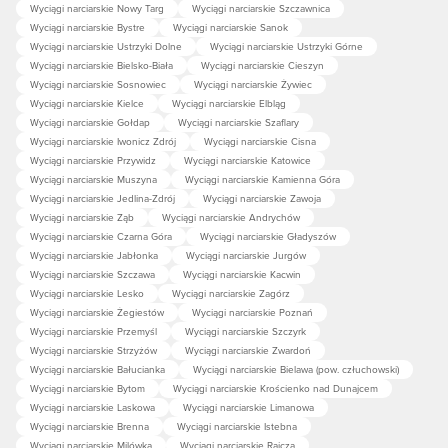
Wyciągi narciarskie Nowy Targ
Wyciągi narciarskie Szczawnica
Wyciągi narciarskie Bystre
Wyciągi narciarskie Sanok
Wyciągi narciarskie Ustrzyki Dolne
Wyciągi narciarskie Ustrzyki Górne
Wyciągi narciarskie Bielsko-Biała
Wyciągi narciarskie Cieszyn
Wyciągi narciarskie Sosnowiec
Wyciągi narciarskie Żywiec
Wyciągi narciarskie Kielce
Wyciągi narciarskie Elbląg
Wyciągi narciarskie Gołdap
Wyciągi narciarskie Szaflary
Wyciągi narciarskie Iwonicz Zdrój
Wyciągi narciarskie Cisna
Wyciągi narciarskie Przywidz
Wyciągi narciarskie Katowice
Wyciągi narciarskie Muszyna
Wyciągi narciarskie Kamienna Góra
Wyciągi narciarskie Jedlina-Zdrój
Wyciągi narciarskie Zawoja
Wyciągi narciarskie Ząb
Wyciągi narciarskie Andrychów
Wyciągi narciarskie Czarna Góra
Wyciągi narciarskie Gładyszów
Wyciągi narciarskie Jabłonka
Wyciągi narciarskie Jurgów
Wyciągi narciarskie Szczawa
Wyciągi narciarskie Kacwin
Wyciągi narciarskie Lesko
Wyciągi narciarskie Zagórz
Wyciągi narciarskie Żegiestów
Wyciągi narciarskie Poznań
Wyciągi narciarskie Przemyśl
Wyciągi narciarskie Szczyrk
Wyciągi narciarskie Strzyżów
Wyciągi narciarskie Zwardoń
Wyciągi narciarskie Bałucianka
Wyciągi narciarskie Bielawa (pow. człuchowski)
Wyciągi narciarskie Bytom
Wyciągi narciarskie Krościenko nad Dunajcem
Wyciągi narciarskie Laskowa
Wyciągi narciarskie Limanowa
Wyciągi narciarskie Brenna
Wyciągi narciarskie Istebna
Wyciągi narciarskie Milówka
Wyciągi narciarskie Rajcza