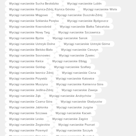
Wyciągi narciarskie Sucha Beskidzka
Wyciągi narciarskie Lublin
Wyciągi narciarskie Krynica-Zdrój, Krynica Górska
Wyciągi narciarskie Wisła
Wyciągi narciarskie Mrągowo
Wyciągi narciarskie Duszniki-Zdrój
Wyciągi narciarskie Szklarska Poręba
Wyciągi narciarskie Bydgoszcz
Wyciągi narciarskie Krasnobród
Wyciągi narciarskie Białka Tatrzańska
Wyciągi narciarskie Nowy Targ
Wyciągi narciarskie Szczawnica
Wyciągi narciarskie Bystre
Wyciągi narciarskie Sanok
Wyciągi narciarskie Ustrzyki Dolne
Wyciągi narciarskie Ustrzyki Górne
Wyciągi narciarskie Bielsko-Biała
Wyciągi narciarskie Cieszyn
Wyciągi narciarskie Sosnowiec
Wyciągi narciarskie Żywiec
Wyciągi narciarskie Kielce
Wyciągi narciarskie Elbląg
Wyciągi narciarskie Gołdap
Wyciągi narciarskie Szaflary
Wyciągi narciarskie Iwonicz Zdrój
Wyciągi narciarskie Cisna
Wyciągi narciarskie Przywidz
Wyciągi narciarskie Katowice
Wyciągi narciarskie Muszyna
Wyciągi narciarskie Kamienna Góra
Wyciągi narciarskie Jedlina-Zdrój
Wyciągi narciarskie Zawoja
Wyciągi narciarskie Ząb
Wyciągi narciarskie Andrychów
Wyciągi narciarskie Czarna Góra
Wyciągi narciarskie Gładyszów
Wyciągi narciarskie Jabłonka
Wyciągi narciarskie Jurgów
Wyciągi narciarskie Szczawa
Wyciągi narciarskie Kacwin
Wyciągi narciarskie Lesko
Wyciągi narciarskie Zagórz
Wyciągi narciarskie Żegiestów
Wyciągi narciarskie Poznań
Wyciągi narciarskie Przemyśl
Wyciągi narciarskie Szczyrk