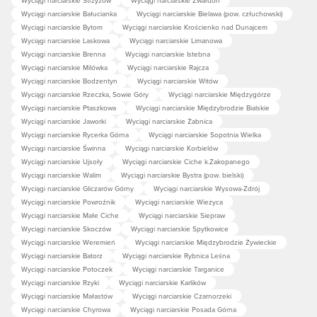
Wyciągi narciarskie Strzyżów
Wyciągi narciarskie Zwardoń
Wyciągi narciarskie Bałucianka
Wyciągi narciarskie Bielawa (pow. człuchowski)
Wyciągi narciarskie Bytom
Wyciągi narciarskie Krościenko nad Dunajcem
Wyciągi narciarskie Laskowa
Wyciągi narciarskie Limanowa
Wyciągi narciarskie Brenna
Wyciągi narciarskie Istebna
Wyciągi narciarskie Milówka
Wyciągi narciarskie Rajcza
Wyciągi narciarskie Bodzentyn
Wyciągi narciarskie Witów
Wyciągi narciarskie Rzeczka, Sowie Góry
Wyciągi narciarskie Międzygórze
Wyciągi narciarskie Ptaszkowa
Wyciągi narciarskie Międzybrodzie Bialskie
Wyciągi narciarskie Jaworki
Wyciągi narciarskie Żabnica
Wyciągi narciarskie Rycerka Górna
Wyciągi narciarskie Sopotnia Wielka
Wyciągi narciarskie Świnna
Wyciągi narciarskie Korbielów
Wyciągi narciarskie Ujsoły
Wyciągi narciarskie Ciche k.Zakopanego
Wyciągi narciarskie Walim
Wyciągi narciarskie Bystra (pow. bielski)
Wyciągi narciarskie Gliczarów Górny
Wyciągi narciarskie Wysowa-Zdrój
Wyciągi narciarskie Powroźnik
Wyciągi narciarskie Wieżyca
Wyciągi narciarskie Małe Ciche
Wyciągi narciarskie Siepraw
Wyciągi narciarskie Skoczów
Wyciągi narciarskie Spytkowice
Wyciągi narciarskie Weremień
Wyciągi narciarskie Międzybrodzie Żywieckie
Wyciągi narciarskie Batorz
Wyciągi narciarskie Rybnica Leśna
Wyciągi narciarskie Potoczek
Wyciągi narciarskie Targanice
Wyciągi narciarskie Rzyki
Wyciągi narciarskie Karlików
Wyciągi narciarskie Małastów
Wyciągi narciarskie Czarnorzeki
Wyciągi narciarskie Chyrowa
Wyciągi narciarskie Posada Górna