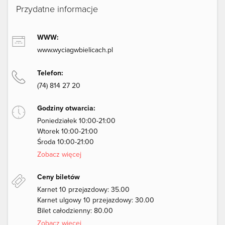
Przydatne informacje
WWW:
www.wyciagwbielicach.pl
Telefon:
(74) 814 27 20
Godziny otwarcia:
Poniedziałek 10:00-21:00
Wtorek 10:00-21:00
Środa 10:00-21:00
Zobacz więcej
Ceny biletów
Kar­net 10 prze­jaz­do­wy: 35.00
Kar­net ulgo­wy 10 prze­jaz­do­wy: 30.00
Bi­let ca­ło­dzien­ny: 80.00
Zobacz więcej