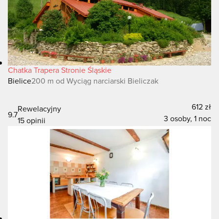
Chatka Trapera Stronie Śląskie
Bielice
200 m od Wyciąg narciarski Bieliczak
612 zł
Rewelacyjny
9.7
3 osoby, 1 noc
15 opinii