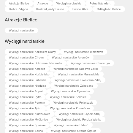
Atrakcje Bielice
Atrakcje
Wyciągi narciarskie
Pełna lista ofert
Bielice Zdjęcia
Rozkład jazdy Bielice
Bielice Ulice
Odległości Bielice
Atrakcje Bielice
Wyciągi narciarskie
Wyciągi narciarskie
Wyciągi narciarskie Kazimierz Dolny
Wyciągi narciarskie Warszawa
Wyciągi narciarskie Chełm
Wyciągi narciarskie Arłamów
Wyciągi narciarskie Bukowina Tatrzańska
Wyciągi narciarskie Czorsztyn
Wyciągi narciarskie Karpacz
Wyciągi narciarskie Kudowa-Zdrój
Wyciągi narciarskie Kościelisko
Wyciągi narciarskie Murzasichle
Wyciągi narciarskie Lubawka
Wyciągi narciarskie Piwniczna-Zdrój
Wyciągi narciarskie Niedzica
Wyciągi narciarskie Zakopane
Wyciągi narciarskie Sopot
Wyciągi narciarskie Rymanów
Wyciągi narciarskie Rytro
Wyciągi narciarskie Sokolec
Wyciągi narciarskie Poronin
Wyciągi narciarskie Polańczyk
Wyciągi narciarskie Tylicz
Wyciągi narciarskie Komańcza
Wyciągi narciarskie Kluszkowce
Wyciągi narciarskie Lądek-Zdrój
Wyciągi narciarskie Myślenice
Wyciągi narciarskie Poręba Wielka
Wyciągi narciarskie Spalona
Wyciągi narciarskie Ustroń
Wyciągi narciarskie Solina
Wyciągi narciarskie Stronie Śląskie