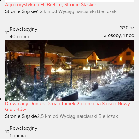
Agroturystyka u Eli Bielice, Stronie Śląskie
Stronie Śląskie
1,2 km od Wyciąg narciarski Bieliczak
330 zł
Rewelacyjny
10
3 osoby, 1 noc
40 opinii
Drewniany Domek Daria i Tomek 2 domki na 8 osób Nowy
Gierałtów
Stronie Śląskie
2,5 km od Wyciąg narciarski Bieliczak
Rewelacyjny
10
1 opinia