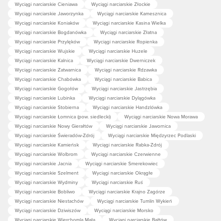
Wyciągi narciarskie Cieniawa
Wyciągi narciarskie Złockie
Wyciągi narciarskie Jaworzynka
Wyciągi narciarskie Kamesznica
Wyciągi narciarskie Koniaków
Wyciągi narciarskie Kasina Wielka
Wyciągi narciarskie Bogdanówka
Wyciągi narciarskie Złatna
Wyciągi narciarskie Przylęków
Wyciągi narciarskie Ropienka
Wyciągi narciarskie Wujskie
Wyciągi narciarskie Huzele
Wyciągi narciarskie Kalnica
Wyciągi narciarskie Dwerniczek
Wyciągi narciarskie Zatwarnica
Wyciągi narciarskie Rdzawka
Wyciągi narciarskie Chabówka
Wyciągi narciarskie Babica
Wyciągi narciarskie Gogołów
Wyciągi narciarskie Jastrzębia
Wyciągi narciarskie Lubinka
Wyciągi narciarskie Dylągówka
Wyciągi narciarskie Stobierna
Wyciągi narciarskie Handzlówka
Wyciągi narciarskie Łomnica (pow. siedlecki)
Wyciągi narciarskie Nowa Morawa
Wyciągi narciarskie Nowy Gierałtów
Wyciągi narciarskie Jawornica
Wyciągi narciarskie Świeradów-Zdrój
Wyciągi narciarskie Międzyrzec Podlaski
Wyciągi narciarskie Kamieńsk
Wyciągi narciarskie Rabka-Zdrój
Wyciągi narciarskie Wolbrom
Wyciągi narciarskie Czerwienne
Wyciągi narciarskie Jacnia
Wyciągi narciarskie Smerekowiec
Wyciągi narciarskie Szelment
Wyciągi narciarskie Okrągłe
Wyciągi narciarskie Wydminy
Wyciągi narciarskie Ruś
Wyciągi narciarskie Bobliwo
Wyciągi narciarskie Krajno Zagórze
Wyciągi narciarskie Niestachów
Wyciągi narciarskie Tumlin Wykień
Wyciągi narciarskie Dziwiszów
Wyciągi narciarskie Morsko
Wyciągi narciarskie Wierchomla Mała
Wyciągi narciarskie Bałtów