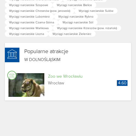
Wyciągi narciarskie Szopowe
Wyciągi narciarskie Bielice
Wyciągi narciarskie Chrzanów (pow. janowski)
Wyciągi narciarskie Sulów
Wyciągi narciarskie Lubomierz
Wyciągi narciarskie Rybno
Wyciągi narciarskie Czarna Górna
Wyciągi narciarskie Sól
Wyciągi narciarskie Wańkowa
Wyciągi narciarskie Krzeszów (pow. niżański)
Wyciągi narciarskie Liszna
Wyciągi narciarskie Zieleniec
Popularne atrakcje
W DOLNOŚLĄSKIM
Zoo we Wrocławiu
Wrocław
4.60