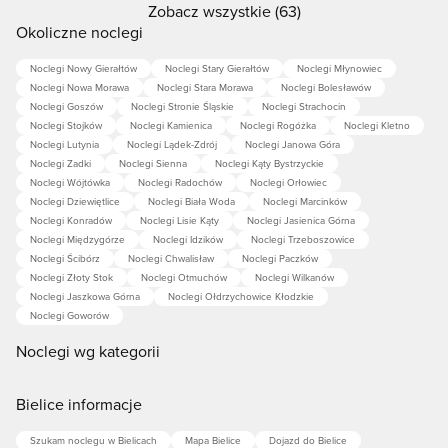
Zobacz wszystkie (63)
Okoliczne noclegi
Noclegi Nowy Gierałtów
Noclegi Stary Gierałtów
Noclegi Młynowiec
Noclegi Nowa Morawa
Noclegi Stara Morawa
Noclegi Bolesławów
Noclegi Goszów
Noclegi Stronie Śląskie
Noclegi Strachocin
Noclegi Stojków
Noclegi Kamienica
Noclegi Rogóżka
Noclegi Kletno
Noclegi Lutynia
Noclegi Lądek-Zdrój
Noclegi Janowa Góra
Noclegi Zadki
Noclegi Sienna
Noclegi Kąty Bystrzyckie
Noclegi Wójtówka
Noclegi Radochów
Noclegi Orłowiec
Noclegi Dziewiętlice
Noclegi Biała Woda
Noclegi Marcinków
Noclegi Konradów
Noclegi Lisie Kąty
Noclegi Jasienica Górna
Noclegi Międzygórze
Noclegi Idzików
Noclegi Trzeboszowice
Noclegi Ścibórz
Noclegi Chwalisław
Noclegi Paczków
Noclegi Złoty Stok
Noclegi Otmuchów
Noclegi Wilkanów
Noclegi Jaszkowa Górna
Noclegi Ołdrzychowice Kłodzkie
Noclegi Goworów
Noclegi wg kategorii
Bielice informacje
Szukam noclegu w Bielicach
Mapa Bielice
Dojazd do Bielice