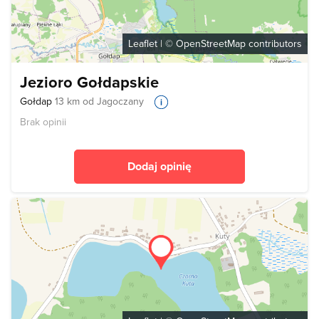
Leaflet
| ©
OpenStreetMap
contributors
Jezioro Gołdapskie
Gołdap
13 km od Jagoczany
Brak opinii
Dodaj opinię