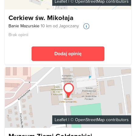
Leaflet
| ©
OpenStreetMap
contributors
Cerkiew św. Mikołaja
Banie Mazurskie
10 km od Jagoczany
Brak opinii
Dodaj opinię
Leaflet
| ©
OpenStreetMap
contributors