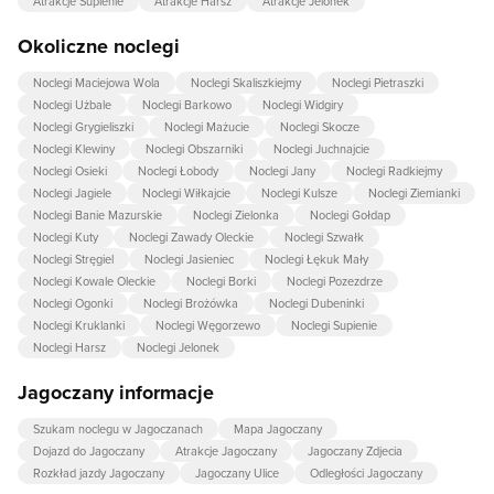
Atrakcje Supienie
Atrakcje Harsz
Atrakcje Jelonek
Okoliczne noclegi
Noclegi Maciejowa Wola
Noclegi Skaliszkiejmy
Noclegi Pietraszki
Noclegi Użbale
Noclegi Barkowo
Noclegi Widgiry
Noclegi Grygieliszki
Noclegi Mażucie
Noclegi Skocze
Noclegi Klewiny
Noclegi Obszarniki
Noclegi Juchnajcie
Noclegi Osieki
Noclegi Łobody
Noclegi Jany
Noclegi Radkiejmy
Noclegi Jagiele
Noclegi Wiłkajcie
Noclegi Kulsze
Noclegi Ziemianki
Noclegi Banie Mazurskie
Noclegi Zielonka
Noclegi Gołdap
Noclegi Kuty
Noclegi Zawady Oleckie
Noclegi Szwałk
Noclegi Stręgiel
Noclegi Jasieniec
Noclegi Łękuk Mały
Noclegi Kowale Oleckie
Noclegi Borki
Noclegi Pozezdrze
Noclegi Ogonki
Noclegi Brożówka
Noclegi Dubeninki
Noclegi Kruklanki
Noclegi Węgorzewo
Noclegi Supienie
Noclegi Harsz
Noclegi Jelonek
Jagoczany informacje
Szukam noclegu w Jagoczanach
Mapa Jagoczany
Dojazd do Jagoczany
Atrakcje Jagoczany
Jagoczany Zdjecia
Rozkład jazdy Jagoczany
Jagoczany Ulice
Odległości Jagoczany