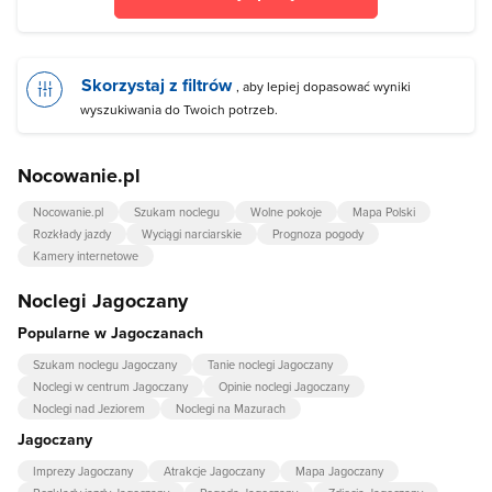
Skorzystaj z filtrów
, aby lepiej dopasować wyniki
wyszukiwania do Twoich potrzeb.
Nocowanie.pl
Nocowanie.pl
Szukam noclegu
Wolne pokoje
Mapa Polski
Rozkłady jazdy
Wyciągi narciarskie
Prognoza pogody
Kamery internetowe
Noclegi Jagoczany
Popularne w Jagoczanach
Szukam noclegu Jagoczany
Tanie noclegi Jagoczany
Noclegi w centrum Jagoczany
Opinie noclegi Jagoczany
Noclegi nad Jeziorem
Noclegi na Mazurach
Jagoczany
Imprezy Jagoczany
Atrakcje Jagoczany
Mapa Jagoczany