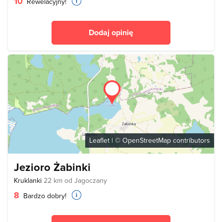
10
Rewelacyjny!
Dodaj opinię
Leaflet
| ©
OpenStreetMap
contributors
Jezioro Żabinki
Kruklanki
22 km od Jagoczany
8
Bardzo dobry!