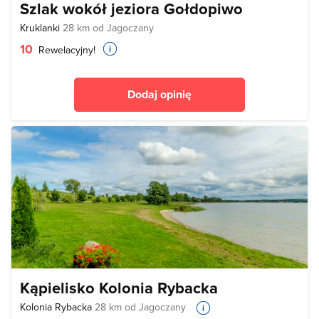
Szlak wokół jeziora Gołdopiwo
Kruklanki
28 km od Jagoczany
10
Rewelacyjny!
Dodaj opinię
Kąpielisko Kolonia Rybacka
Kolonia Rybacka
28 km od Jagoczany