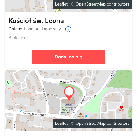
Leaflet
| ©
OpenStreetMap
contributors
Kościół św. Leona
Gołdap
11 km od Jagoczany
Brak opinii
Dodaj opinię
Leaflet
| ©
OpenStreetMap
contributors