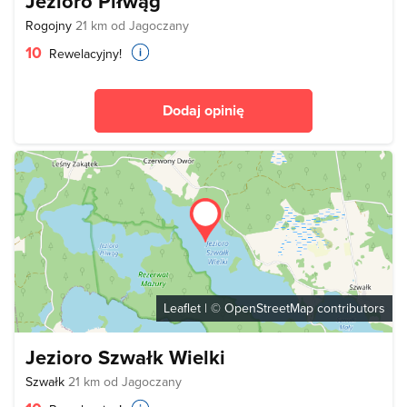
Jezioro Piłwąg
Rogojny
21 km od Jagoczany
10
Rewelacyjny!
Dodaj opinię
Leaflet
| ©
OpenStreetMap
contributors
Jezioro Szwałk Wielki
Szwałk
21 km od Jagoczany