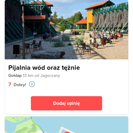
Pijalnia wód oraz tężnie
Gołdap
13 km od Jagoczany
7
Dobry!
Dodaj opinię