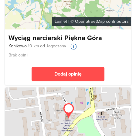
Leaflet
| ©
OpenStreetMap
contributors
Wyciąg narciarski Piękna Góra
Konikowo
10 km od Jagoczany
Brak opinii
Dodaj opinię