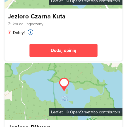
Leaflet
| ©
OpenStreetMap
contributors
Jezioro Czarna Kuta
21 km od Jagoczany
7
Dobry!
Dodaj opinię
Leaflet
| ©
OpenStreetMap
contributors