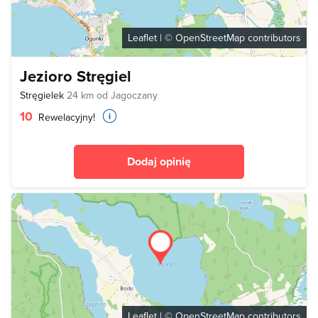
Leaflet
| ©
OpenStreetMap
contributors
Jezioro Stręgiel
Stręgielek
24 km od Jagoczany
10
Rewelacyjny!
Dodaj opinię
Leaflet
| ©
OpenStreetMap
contributors