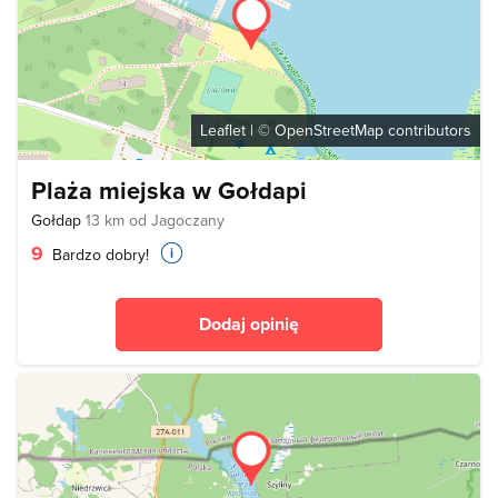
Leaflet
| ©
OpenStreetMap
contributors
Plaża miejska w Gołdapi
Gołdap
13 km od Jagoczany
9
Bardzo dobry!
Dodaj opinię