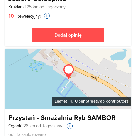
Kruklanki
25 km od Jagoczany
10
Rewelacyjny!
Dodaj opinię
Leaflet
| ©
OpenStreetMap
contributors
Przystań - Smażalnia Ryb SAMBOR
Ogonki
26 km od Jagoczany
opinie zablokowane