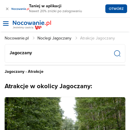
Taniej w aplikacji
×
OTWÓRZ
Nawet 20% zniżki po zalogowaniu
Nocowanie.pl
Noclegi Jagoczany
Atrakcje Jagoczany
Jagoczany
Jagoczany - Atrakcje
Atrakcje w okolicy Jagoczany: