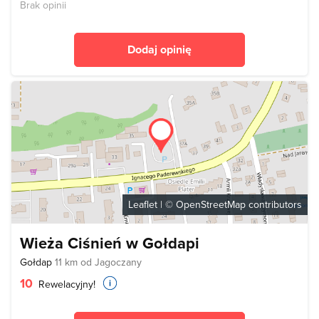
Brak opinii
Dodaj opinię
Leaflet
| ©
OpenStreetMap
contributors
Wieża Ciśnień w Gołdapi
Gołdap
11 km od Jagoczany
10
Rewelacyjny!