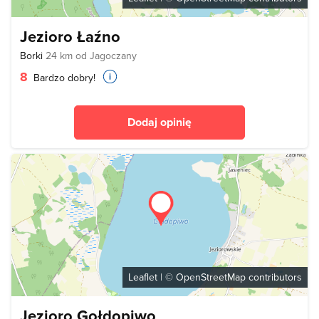
Jezioro Łaźno
Borki
24 km od Jagoczany
8
Bardzo dobry!
Dodaj opinię
Leaflet
| ©
OpenStreetMap
contributors
Jezioro Gołdopiwo