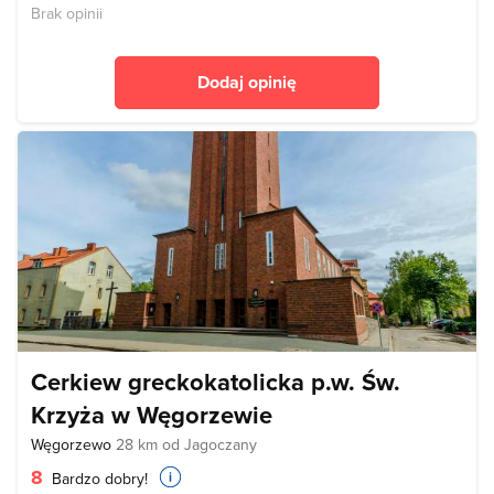
Brak opinii
Dodaj opinię
Cerkiew greckokatolicka p.w. Św.
Krzyża w Węgorzewie
Węgorzewo
28 km od Jagoczany
8
Bardzo dobry!