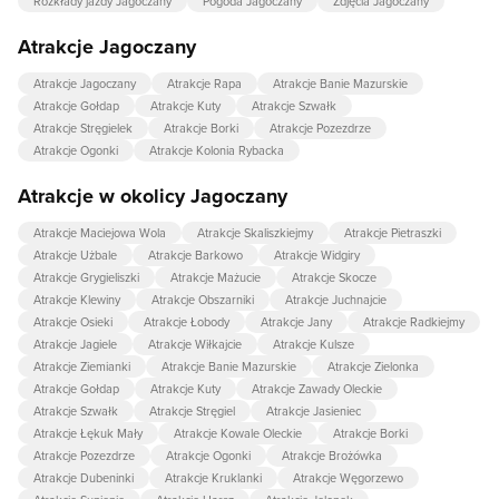
Rozkłady jazdy Jagoczany
Pogoda Jagoczany
Zdjęcia Jagoczany
Atrakcje Jagoczany
Atrakcje Jagoczany
Atrakcje Rapa
Atrakcje Banie Mazurskie
Atrakcje Gołdap
Atrakcje Kuty
Atrakcje Szwałk
Atrakcje Stręgielek
Atrakcje Borki
Atrakcje Pozezdrze
Atrakcje Ogonki
Atrakcje Kolonia Rybacka
Atrakcje w okolicy Jagoczany
Atrakcje Maciejowa Wola
Atrakcje Skaliszkiejmy
Atrakcje Pietraszki
Atrakcje Użbale
Atrakcje Barkowo
Atrakcje Widgiry
Atrakcje Grygieliszki
Atrakcje Mażucie
Atrakcje Skocze
Atrakcje Klewiny
Atrakcje Obszarniki
Atrakcje Juchnajcie
Atrakcje Osieki
Atrakcje Łobody
Atrakcje Jany
Atrakcje Radkiejmy
Atrakcje Jagiele
Atrakcje Wiłkajcie
Atrakcje Kulsze
Atrakcje Ziemianki
Atrakcje Banie Mazurskie
Atrakcje Zielonka
Atrakcje Gołdap
Atrakcje Kuty
Atrakcje Zawady Oleckie
Atrakcje Szwałk
Atrakcje Stręgiel
Atrakcje Jasieniec
Atrakcje Łękuk Mały
Atrakcje Kowale Oleckie
Atrakcje Borki
Atrakcje Pozezdrze
Atrakcje Ogonki
Atrakcje Brożówka
Atrakcje Dubeninki
Atrakcje Kruklanki
Atrakcje Węgorzewo