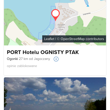
Leaflet
| ©
OpenStreetMap
contributors
PORT Hotelu OGNISTY PTAK
Ogonki
27 km od Jagoczany
opinie zablokowane