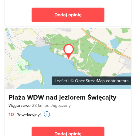
Dodaj opinię
Leaflet
| ©
OpenStreetMap
contributors
Plaża WDW nad jeziorem Święcajty
Węgorzewo
28 km od Jagoczany
10
Rewelacyjny!
Dodaj opinię