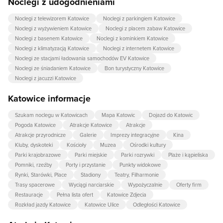
Noclegi z udogodnieniami
Noclegi z telewizorem Katowice
Noclegi z parkingiem Katowice
Noclegi z wyżywieniem Katowice
Noclegi z placem zabaw Katowice
Noclegi z basenem Katowice
Noclegi z kominkiem Katowice
Noclegi z klimatyzacją Katowice
Noclegi z internetem Katowice
Noclegi ze stacjami ładowania samochodów EV Katowice
Noclegi ze śniadaniem Katowice
Bon turystyczny Katowice
Noclegi z jacuzzi Katowice
Katowice informacje
Szukam noclegu w Katowicach
Mapa Katowic
Dojazd do Katowic
Pogoda Katowice
Atrakcje Katowice
Atrakcje
Atrakcje przyrodnicze
Galerie
Imprezy integracyjne
Kina
Kluby, dyskoteki
Kościoły
Muzea
Ośrodki kultury
Parki krajobrazowe
Parki miejskie
Parki rozrywki
Plaże i kąpieliska
Pomniki, rzeźby
Porty i przystanie
Punkty widokowe
Rynki, Starówki, Place
Stadiony
Teatry, Filharmonie
Trasy spacerowe
Wyciągi narciarskie
Wypożyczalnie
Oferty firm
Restauracje
Pełna lista ofert
Katowice Zdjecia
Rozkład jazdy Katowice
Katowice Ulice
Odległości Katowice