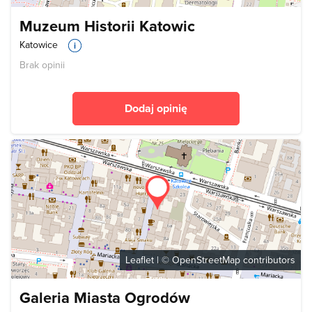
Muzeum Historii Katowic
Katowice
Brak opinii
Dodaj opinię
Leaflet
| ©
OpenStreetMap
contributors
Galeria Miasta Ogrodów