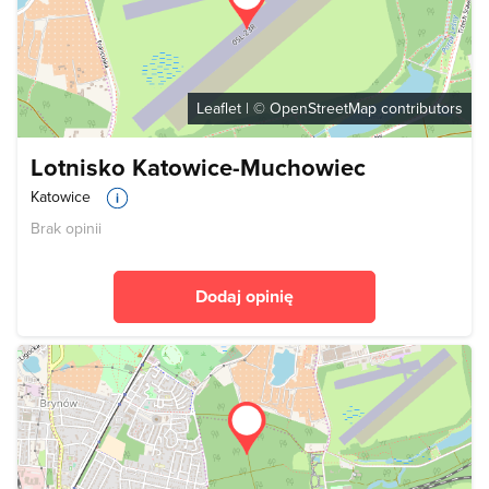
Leaflet
| ©
OpenStreetMap
contributors
Lotnisko Katowice-Muchowiec
Katowice
Brak opinii
Dodaj opinię