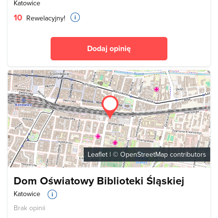
Katowice
10
Rewelacyjny!
Dodaj opinię
Leaflet
| ©
OpenStreetMap
contributors
Dom Oświatowy Biblioteki Śląskiej
Katowice
Brak opinii