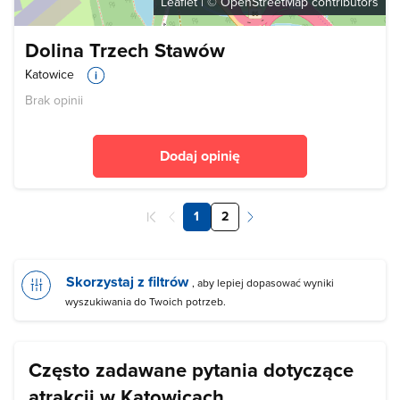
Leaflet
| ©
OpenStreetMap
contributors
Dolina Trzech Stawów
Katowice
Brak opinii
Dodaj opinię
1
2
Skorzystaj z filtrów
, aby lepiej dopasować wyniki
wyszukiwania do Twoich potrzeb.
Często zadawane pytania dotyczące
atrakcji w Katowicach