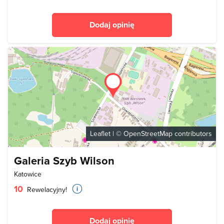
Dodaj opinię
Leaflet
| ©
OpenStreetMap
contributors
Galeria Szyb Wilson
Katowice
10
Rewelacyjny!
Dodaj opinię