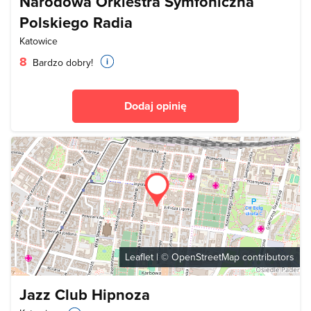
Narodowa Orkiestra Symfoniczna
Polskiego Radia
Katowice
8
Bardzo dobry!
Dodaj opinię
Leaflet
| ©
OpenStreetMap
contributors
Jazz Club Hipnoza