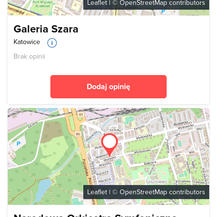
Leaflet
| ©
OpenStreetMap
contributors
Galeria Szara
Katowice
Brak opinii
Dodaj opinię
Leaflet
| ©
OpenStreetMap
contributors