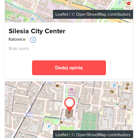
Leaflet
| ©
OpenStreetMap
contributors
Silesia City Center
Katowice
Brak opinii
Dodaj opinię
Leaflet
| ©
OpenStreetMap
contributors