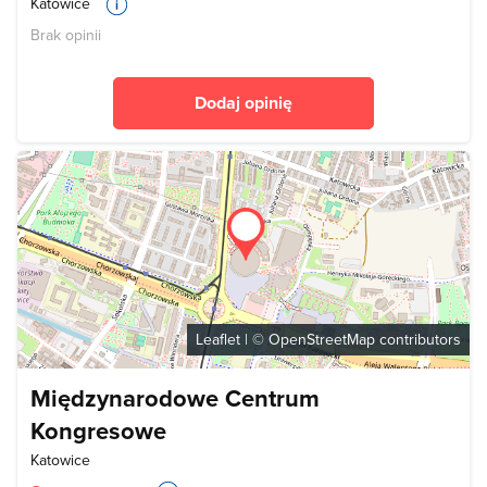
Katowice
Brak opinii
Dodaj opinię
Leaflet
| ©
OpenStreetMap
contributors
Międzynarodowe Centrum
Kongresowe
Katowice