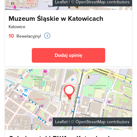
Leaflet
| ©
OpenStreetMap
contributors
Muzeum Śląskie w Katowicach
Katowice
10
Rewelacyjny!
Dodaj opinię
Leaflet
| ©
OpenStreetMap
contributors