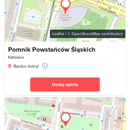
Leaflet
| ©
OpenStreetMap
contributors
Pomnik Powstańców Śląskich
Katowice
8
Bardzo dobry!
Dodaj opinię