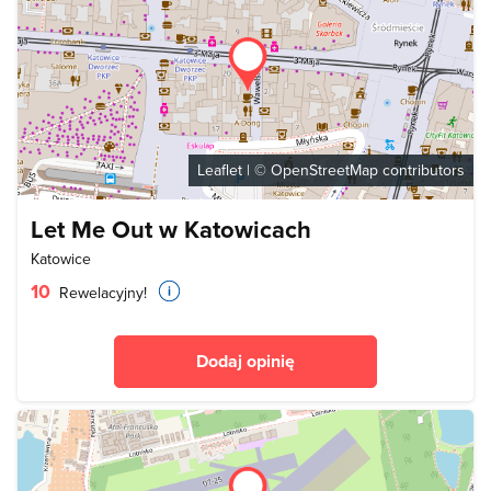
Leaflet
| ©
OpenStreetMap
contributors
Let Me Out w Katowicach
Katowice
10
Rewelacyjny!
Dodaj opinię