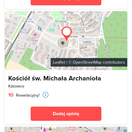
Leaflet
| ©
OpenStreetMap
contributors
Kościół św. Michała Archanioła
Katowice
10
Rewelacyjny!
Dodaj opinię