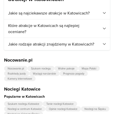
Jakie są najciekawsze atrakcje w Katowicach?
Turyści najchętniej odwiedzają:
Rynek w Katowicach
,
Które atrakcje w Katowicach są najlepiej
Nikiszowiec
.
oceniane?
Najlepiej ocenianymi atrakcjami w Katowicach są:
Muzeum
Jakie rodzaje atrakcji znajdziemy w Katowicach?
Historii Komputerów i Informatyki
,
Muzeum Śląskie w
Katowicach
.
W Katowicach przede wszystkim znajdziemy atrakcje z
Nocowanie.pl
kategorii:
kluby, dyskoteki
,
ośrodki kultury
.
Nocowanie.pl
Szukam noclegu
Wolne pokoje
Mapa Polski
Rozkłady jazdy
Wyciągi narciarskie
Prognoza pogody
Kamery internetowe
Noclegi Katowice
Popularne w Katowicach
Szukam noclegu Katowice
Tanie noclegi Katowice
Noclegi w centrum Katowice
Opinie noclegi Katowice
Noclegi na Śląsku
Noclegi na Górnym Śląsku