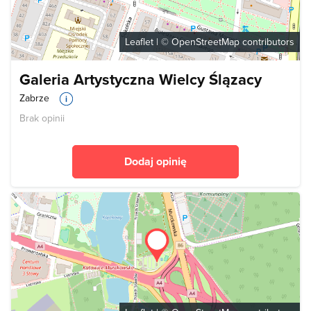
Leaflet
| ©
OpenStreetMap
contributors
Galeria Artystyczna Wielcy Ślązacy
Zabrze
Brak opinii
Dodaj opinię