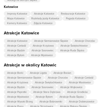
Katowice
Imprezy Katowice
Atrakcje Katowice
Restauracje Katowice
Mapa Katowice
Rozkłady jazdy Katowice
Pogoda Katowice
Kamery Katowice
Zdjęcia Katowice
Atrakcje Katowice
Atrakcje Katowice
Atrakcje Siemianowice Śląskie
Atrakcje Chorzów
Atrakcje Czeladź
Atrakcje Krzyżowa
Atrakcje Świętochłowice
Atrakcje Będzin
Atrakcje Sosnowiec
Atrakcje Ruda Śląska
Atrakcje Bytom
Atrakcje Mysłowice
Atrakcje w okolicy Katowic
Atrakcje Borki
Atrakcje Ligota
Atrakcje Bocian
Atrakcje Siemianowice Śląskie
Atrakcje Chorzów
Atrakcje Czeladź
Atrakcje Krzyżowa
Atrakcje Świętochłowice
Atrakcje Masłowice
Atrakcje Będzin
Atrakcje Sosnowiec
Atrakcje Wojkowice
Atrakcje Paprotki
Atrakcje Stara Dąbrowa
Atrakcje Grodków
Atrakcje Mysłowice
Atrakcje Bytom
Atrakcje Ruda Śląska
Atrakcje Wysoki Brzeg
Atrakcje Bobrowniki
Atrakcje Dobieszowice
Atrakcje Psary
Atrakcje Strzyżowice
Atrakcje Piekary Śląskie