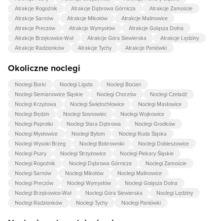
Atrakcje Rogoźnik
Atrakcje Dąbrowa Górnicza
Atrakcje Zamoście
Atrakcje Sarnów
Atrakcje Mikołów
Atrakcje Malinowice
Atrakcje Preczów
Atrakcje Wymysłów
Atrakcje Goląsza Dolna
Atrakcje Brzękowice-Wał
Atrakcje Góra Siewierska
Atrakcje Lędziny
Atrakcje Radzionków
Atrakcje Tychy
Atrakcje Paniówki
Okoliczne noclegi
Noclegi Borki
Noclegi Ligota
Noclegi Bocian
Noclegi Siemianowice Śląskie
Noclegi Chorzów
Noclegi Czeladź
Noclegi Krzyżowa
Noclegi Świętochłowice
Noclegi Masłowice
Noclegi Będzin
Noclegi Sosnowiec
Noclegi Wojkowice
Noclegi Paprotki
Noclegi Stara Dąbrowa
Noclegi Grodków
Noclegi Mysłowice
Noclegi Bytom
Noclegi Ruda Śląska
Noclegi Wysoki Brzeg
Noclegi Bobrowniki
Noclegi Dobieszowice
Noclegi Psary
Noclegi Strzyżowice
Noclegi Piekary Śląskie
Noclegi Rogoźnik
Noclegi Dąbrowa Górnicza
Noclegi Zamoście
Noclegi Sarnów
Noclegi Mikołów
Noclegi Malinowice
Noclegi Preczów
Noclegi Wymysłów
Noclegi Goląsza Dolna
Noclegi Brzękowice-Wał
Noclegi Góra Siewierska
Noclegi Lędziny
Noclegi Radzionków
Noclegi Tychy
Noclegi Paniówki