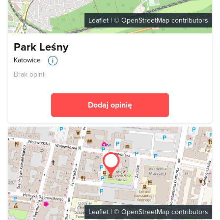
Leaflet
| ©
OpenStreetMap
contributors
Park Leśny
Katowice
Brak opinii
Dodaj opinię
Leaflet
| ©
OpenStreetMap
contributors