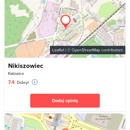
Leaflet
| ©
OpenStreetMap
contributors
Nikiszowiec
Katowice
7.4
Dobry!
Dodaj opinię