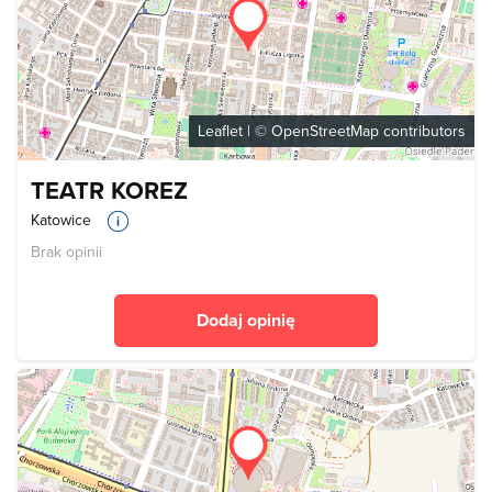
Leaflet
| ©
OpenStreetMap
contributors
TEATR KOREZ
Katowice
Brak opinii
Dodaj opinię