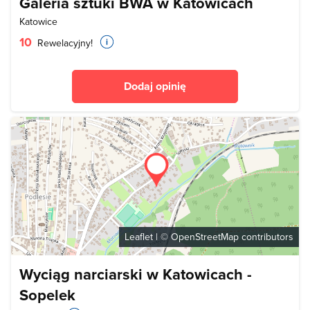
Galeria sztuki BWA w Katowicach
Katowice
10
Rewelacyjny!
Dodaj opinię
Leaflet
| ©
OpenStreetMap
contributors
Wyciąg narciarski w Katowicach -
Sopelek