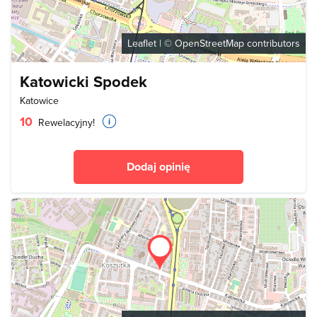
Leaflet
| ©
OpenStreetMap
contributors
Katowicki Spodek
Katowice
10
Rewelacyjny!
Dodaj opinię