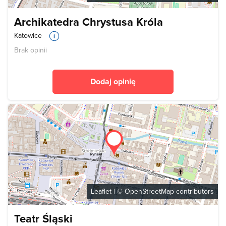
Archikatedra Chrystusa Króla
Katowice
Brak opinii
Dodaj opinię
Leaflet
| ©
OpenStreetMap
contributors
Teatr Śląski