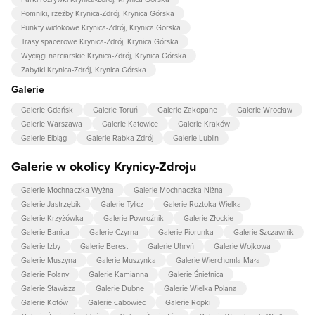
Pomniki, rzeźby Krynica-Zdrój, Krynica Górska
Punkty widokowe Krynica-Zdrój, Krynica Górska
Trasy spacerowe Krynica-Zdrój, Krynica Górska
Wyciągi narciarskie Krynica-Zdrój, Krynica Górska
Zabytki Krynica-Zdrój, Krynica Górska
Galerie
Galerie Gdańsk
Galerie Toruń
Galerie Zakopane
Galerie Wrocław
Galerie Warszawa
Galerie Katowice
Galerie Kraków
Galerie Elbląg
Galerie Rabka-Zdrój
Galerie Lublin
Galerie w okolicy Krynicy-Zdroju
Galerie Mochnaczka Wyżna
Galerie Mochnaczka Niżna
Galerie Jastrzębik
Galerie Tylicz
Galerie Roztoka Wielka
Galerie Krzyżówka
Galerie Powroźnik
Galerie Złockie
Galerie Banica
Galerie Czyrna
Galerie Piorunka
Galerie Szczawnik
Galerie Izby
Galerie Berest
Galerie Uhryń
Galerie Wojkowa
Galerie Muszyna
Galerie Muszynka
Galerie Wierchomla Mała
Galerie Polany
Galerie Kamianna
Galerie Śnietnica
Galerie Stawisza
Galerie Dubne
Galerie Wielka Polana
Galerie Kotów
Galerie Łabowiec
Galerie Ropki