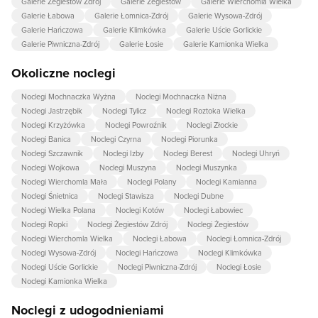
Galerie Żegiestów Zdrój
Galerie Żegiestów
Galerie Wierchomla Wielka
Galerie Łabowa
Galerie Łomnica-Zdrój
Galerie Wysowa-Zdrój
Galerie Hańczowa
Galerie Klimkówka
Galerie Uście Gorlickie
Galerie Piwniczna-Zdrój
Galerie Łosie
Galerie Kamionka Wielka
Okoliczne noclegi
Noclegi Mochnaczka Wyżna
Noclegi Mochnaczka Niżna
Noclegi Jastrzębik
Noclegi Tylicz
Noclegi Roztoka Wielka
Noclegi Krzyżówka
Noclegi Powroźnik
Noclegi Złockie
Noclegi Banica
Noclegi Czyrna
Noclegi Piorunka
Noclegi Szczawnik
Noclegi Izby
Noclegi Berest
Noclegi Uhryń
Noclegi Wojkowa
Noclegi Muszyna
Noclegi Muszynka
Noclegi Wierchomla Mała
Noclegi Polany
Noclegi Kamianna
Noclegi Śnietnica
Noclegi Stawisza
Noclegi Dubne
Noclegi Wielka Polana
Noclegi Kotów
Noclegi Łabowiec
Noclegi Ropki
Noclegi Żegiestów Zdrój
Noclegi Żegiestów
Noclegi Wierchomla Wielka
Noclegi Łabowa
Noclegi Łomnica-Zdrój
Noclegi Wysowa-Zdrój
Noclegi Hańczowa
Noclegi Klimkówka
Noclegi Uście Gorlickie
Noclegi Piwniczna-Zdrój
Noclegi Łosie
Noclegi Kamionka Wielka
Noclegi z udogodnieniami