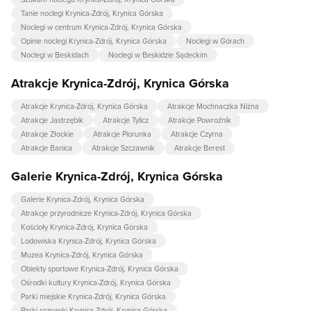
Tanie noclegi Krynica-Zdrój, Krynica Górska
Noclegi w centrum Krynica-Zdrój, Krynica Górska
Opinie noclegi Krynica-Zdrój, Krynica Górska
Noclegi w Górach
Noclegi w Beskidach
Noclegi w Beskidzie Sądeckim
Atrakcje Krynica-Zdrój, Krynica Górska
Atrakcje Krynica-Zdrój, Krynica Górska
Atrakcje Mochnaczka Niżna
Atrakcje Jastrzębik
Atrakcje Tylicz
Atrakcje Powroźnik
Atrakcje Złockie
Atrakcje Piorunka
Atrakcje Czyrna
Atrakcje Banica
Atrakcje Szczawnik
Atrakcje Berest
Galerie Krynica-Zdrój, Krynica Górska
Galerie Krynica-Zdrój, Krynica Górska
Atrakcje przyrodnicze Krynica-Zdrój, Krynica Górska
Kościoły Krynica-Zdrój, Krynica Górska
Lodowiska Krynica-Zdrój, Krynica Górska
Muzea Krynica-Zdrój, Krynica Górska
Obiekty sportowe Krynica-Zdrój, Krynica Górska
Ośrodki kultury Krynica-Zdrój, Krynica Górska
Parki miejskie Krynica-Zdrój, Krynica Górska
Parki rozrywki Krynica-Zdrój, Krynica Górska