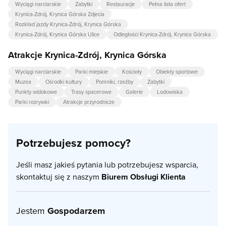
Wyciągi narciarskie
Zabytki
Restauracje
Pełna lista ofert
Krynica-Zdrój, Krynica Górska Zdjecia
Rozkład jazdy Krynica-Zdrój, Krynica Górska
Krynica-Zdrój, Krynica Górska Ulice
Odległości Krynica-Zdrój, Krynica Górska
Atrakcje Krynica-Zdrój, Krynica Górska
Wyciągi narciarskie
Parki miejskie
Kościoły
Obiekty sportowe
Muzea
Ośrodki kultury
Pomniki, rzeźby
Zabytki
Punkty widokowe
Trasy spacerowe
Galerie
Lodowiska
Parki rozrywki
Atrakcje przyrodnicze
Potrzebujesz pomocy?
Jeśli masz jakieś pytania lub potrzebujesz wsparcia,
skontaktuj się z naszym
Biurem Obsługi Klienta
Jestem
Gospodarzem