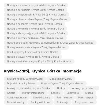
Noclegi z telewizorem Krynica-Zdrój, Krynica Górska
Noclegi z parkingiem Krynica-Zdrój, Krynica Górska
Noclegi z wyżywieniem Krynica-Zdrój, Krynica Górska
Noclegi z placem zabaw Krynica-Zdrój, Krynica Górska
Noclegi z basenem Krynica-Zdrój, Krynica Górska
Noclegi z kominkiem Krynica-Zdrój, Krynica Górska
Noclegi z klimatyzacją Krynica-Zdrój, Krynica Górska
Noclegi z internetem Krynica-Zdrój, Krynica Górska
Noclegi ze stacjami ładowania samochodów EV Krynica-Zdrój, Krynica Górska
Noclegi ze śniadaniem Krynica-Zdrój, Krynica Górska
Bon turystyczny Krynica-Zdrój, Krynica Górska
Noclegi z jacuzzi Krynica-Zdrój, Krynica Górska
Noclegi z widokiem na góry Krynica-Zdrój, Krynica Górska
Krynica-Zdrój, Krynica Górska informacje
Szukam noclegu w Krynicy-Zdrój
Mapa Krynicy-Zdroju
Dojazd do Krynicy-Zdroju
Pogoda Krynica-Zdrój, Krynica Górska
Atrakcje Krynica-Zdrój, Krynica Górska
Atrakcje
Atrakcje przyrodnicze
Galerie
Imprezy integracyjne
Kościoły
Lodowiska
Muzea
Obiekty sportowe
Ośrodki kultury
Parki miejskie
Parki rozrywki
Pomniki, rzeźby
Punkty widokowe
Rekreacja
Trasy spacerowe