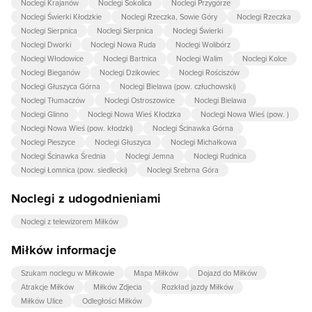
Noclegi Krajanów
Noclegi Sokolica
Noclegi Przygórze
Noclegi Świerki Kłodzkie
Noclegi Rzeczka, Sowie Góry
Noclegi Rzeczka
Noclegi Sierpnica
Noclegi Sierpnica
Noclegi Świerki
Noclegi Dworki
Noclegi Nowa Ruda
Noclegi Wolibórz
Noclegi Włodowice
Noclegi Bartnica
Noclegi Walim
Noclegi Kolce
Noclegi Bieganów
Noclegi Dzikowiec
Noclegi Rościszów
Noclegi Głuszyca Górna
Noclegi Bielawa (pow. człuchowski)
Noclegi Tłumaczów
Noclegi Ostroszowice
Noclegi Bielawa
Noclegi Glinno
Noclegi Nowa Wieś Kłodzka
Noclegi Nowa Wieś (pow. )
Noclegi Nowa Wieś (pow. kłodzki)
Noclegi Ścinawka Górna
Noclegi Pieszyce
Noclegi Głuszyca
Noclegi Michałkowa
Noclegi Ścinawka Średnia
Noclegi Jemna
Noclegi Rudnica
Noclegi Łomnica (pow. siedlecki)
Noclegi Srebrna Góra
Noclegi z udogodnieniami
Noclegi z telewizorem Miłków
Miłków informacje
Szukam noclegu w Miłkowie
Mapa Miłków
Dojazd do Miłków
Atrakcje Miłków
Miłków Zdjecia
Rozkład jazdy Miłków
Miłków Ulice
Odległości Miłków