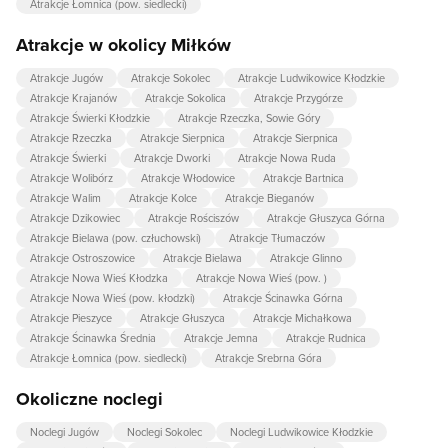
Atrakcje Łomnica (pow. siedlecki)
Atrakcje w okolicy Miłków
Atrakcje Jugów
Atrakcje Sokolec
Atrakcje Ludwikowice Kłodzkie
Atrakcje Krajanów
Atrakcje Sokolica
Atrakcje Przygórze
Atrakcje Świerki Kłodzkie
Atrakcje Rzeczka, Sowie Góry
Atrakcje Rzeczka
Atrakcje Sierpnica
Atrakcje Sierpnica
Atrakcje Świerki
Atrakcje Dworki
Atrakcje Nowa Ruda
Atrakcje Wolibórz
Atrakcje Włodowice
Atrakcje Bartnica
Atrakcje Walim
Atrakcje Kolce
Atrakcje Bieganów
Atrakcje Dzikowiec
Atrakcje Rościszów
Atrakcje Głuszyca Górna
Atrakcje Bielawa (pow. człuchowski)
Atrakcje Tłumaczów
Atrakcje Ostroszowice
Atrakcje Bielawa
Atrakcje Glinno
Atrakcje Nowa Wieś Kłodzka
Atrakcje Nowa Wieś (pow. )
Atrakcje Nowa Wieś (pow. kłodzki)
Atrakcje Ścinawka Górna
Atrakcje Pieszyce
Atrakcje Głuszyca
Atrakcje Michałkowa
Atrakcje Ścinawka Średnia
Atrakcje Jemna
Atrakcje Rudnica
Atrakcje Łomnica (pow. siedlecki)
Atrakcje Srebrna Góra
Okoliczne noclegi
Noclegi Jugów
Noclegi Sokolec
Noclegi Ludwikowice Kłodzkie