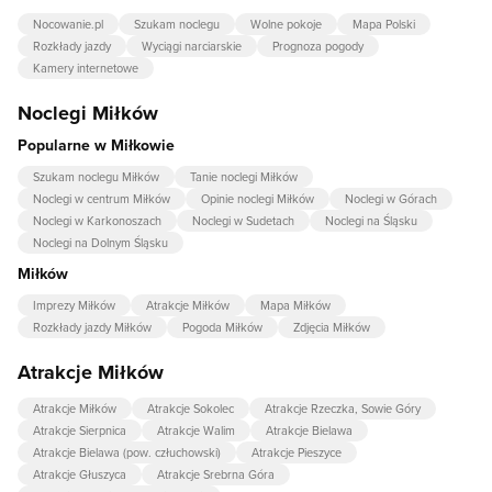
Nocowanie.pl
Szukam noclegu
Wolne pokoje
Mapa Polski
Rozkłady jazdy
Wyciągi narciarskie
Prognoza pogody
Kamery internetowe
Noclegi Miłków
Popularne w Miłkowie
Szukam noclegu Miłków
Tanie noclegi Miłków
Noclegi w centrum Miłków
Opinie noclegi Miłków
Noclegi w Górach
Noclegi w Karkonoszach
Noclegi w Sudetach
Noclegi na Śląsku
Noclegi na Dolnym Śląsku
Miłków
Imprezy Miłków
Atrakcje Miłków
Mapa Miłków
Rozkłady jazdy Miłków
Pogoda Miłków
Zdjęcia Miłków
Atrakcje Miłków
Atrakcje Miłków
Atrakcje Sokolec
Atrakcje Rzeczka, Sowie Góry
Atrakcje Sierpnica
Atrakcje Walim
Atrakcje Bielawa
Atrakcje Bielawa (pow. człuchowski)
Atrakcje Pieszyce
Atrakcje Głuszyca
Atrakcje Srebrna Góra