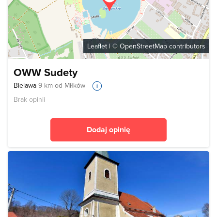
Leaflet
| ©
OpenStreetMap
contributors
OWW Sudety
Bielawa
9 km od Miłków
Brak opinii
Dodaj opinię