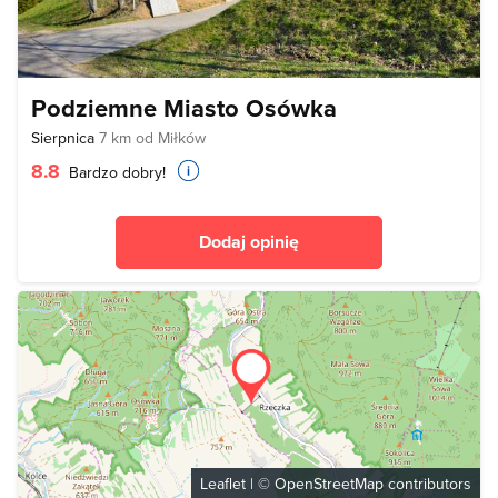
Podziemne Miasto Osówka
Sierpnica
7 km od Miłków
8.8
Bardzo dobry!
Dodaj opinię
Leaflet
| ©
OpenStreetMap
contributors