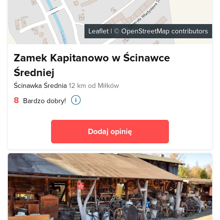
Leaflet
| ©
OpenStreetMap
contributors
Zamek Kapitanowo w Ścinawce
Średniej
Ścinawka Średnia
12 km od Miłków
8
Bardzo dobry!
Dodaj opinię