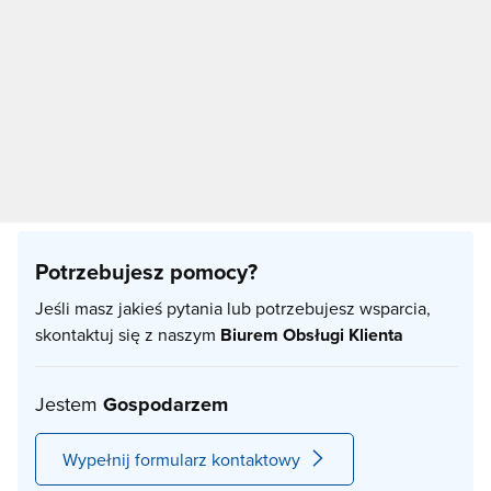
Miejcie się jednak na baczności: zasypane zimą
drogowskazy, porywiste wiatrzysko, a do tego silna
mgła i nieprzetarte szlaki sprawiają, że nawet
doświadczeni w górskich bojach turyści miewają tam
kłopoty.
Podstawowe koszty wyprawy na
Babią Górę
Potrzebujesz pomocy?
Noclegi - Babia Góra
Średnia cena noclegów w najdłuższej i
Jeśli masz jakieś pytania lub potrzebujesz wsparcia,
skontaktuj się z naszym
Biurem Obsługi Klienta
największej wsi w Polsce - Zawoi, wynosi 236 zł,
ale jak sami widzicie na
Zawoja noclegi
bez
problemu można znaleźć dużo tańsze oferty. Do
Jestem
Gospodarzem
najpopularniejszych i zarazem najtańszych
kategorii noclegowych należą kwatery i pokoje.
Wypełnij formularz kontaktowy
Domki Zawoja
- to również dobry wybór,