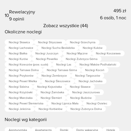
Diablak, Diabli Zamek, Diable Zamczysko, Góra
495 zł
Rewelacyjny
Diabła, Diabelski szczyt,
10
6 osób, 1 noc
9 opinii
Polskie Kilimandżaro
.
Zobacz wszystkie (44)
Okoliczne noclegi
Szczyt Babiej Góry
Noclegi Skawica
Noclegi Stryszawa
Noclegi Grzechynia
Noclegi Lachowice
Noclegi Sucha Beskidzka
Noclegi Kuków
Noclegi Białka
Noclegi Juszczyn
Noclegi Mączne
Noclegi Koszarawa
2,5 godziny marszu z najpopularniejszej bazy
Noclegi Kurów
Noclegi Pewelka
Noclegi Zubrzyca Górna
wypadowej - Przełęczy Krowiarki wystarczy, aby
Noclegi Krzeszów (pow. suski)
Noclegi Las
Noclegi Maków Podhalański
Noclegi Tarnawa Dolna
Noclegi Tarnawa Górna
Noclegi Kocoń
stanąć na Babiej Górze. Jak przystało na Koronę Gór
Noclegi Przyborów
Noclegi Zembrzyce
Noclegi Targoszów
Polskich - szczyt Babiej Góry jest
bardzo rozległy
.
Noclegi Pewel Wielka
Noclegi Śleszowice
Noclegi Jachówka
Dzięki temu, przy odpowiedniej aurze możemy
Noclegi Sidzina
Noclegi Kojszówka
Noclegi Skawce
Noclegi Krzyżówki
Noclegi Żarnówka
Noclegi Jaszczurowa
podziwiać piękne krajobrazy i nie musimy się tłoczyć,
Noclegi Marcówka
Noclegi Ślemień
Noclegi Budzów
jak np. na Giewoncie. A ci, którzy podejmą wyzwanie,
Noclegi Pewel Ślemieńska
Noclegi Lipnica Mała
Noclegi Osielec
aby obejrzeć tam wschód albo zachód słońca i trafią na
Noclegi Jeleśnia
Noclegi Korbielów
Noclegi Zubrzyca Dolna
okno pogodowe, na pewno nie będą żałować -
Noclegi wg kategorii
spektakularne widoki zrekompensują każdy trud. Otóż,
Agroturystyka
Apartamenty
Domki
Domy wakacyjne
Hotele