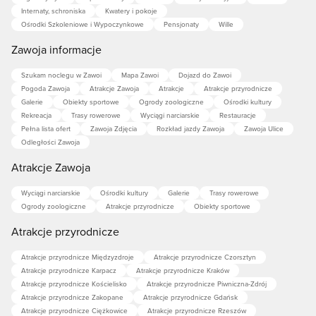
Beskidy - najpiękniejsze pasmo górskie w Polsce
-
Internaty, schroniska
Kwatery i pokoje
zachwycają o każdej porze roku.
Ośrodki Szkoleniowe i Wypoczynkowe
Pensjonaty
Wille
Zawoja informacje
Wierzchołki masywu Babiej Góry
Szukam noclegu w Zawoi
Mapa Zawoi
Dojazd do Zawoi
Pogoda Zawoja
Atrakcje Zawoja
Atrakcje
Atrakcje przyrodnicze
Diablak -
1725 m n.p.m.
Galerie
Obiekty sportowe
Ogrody zoologiczne
Ośrodki kultury
Rekreacja
Trasy rowerowe
Wyciągi narciarskie
Restauracje
Pełna lista ofert
Zawoja Zdjęcia
Rozkład jazdy Zawoja
Zawoja Ulice
Najwyższy wierzchołek Babiej Góry to Diablak (po
Odległości Zawoja
słowacku Babia Hora), który wyróżnia się wybitnymi
Atrakcje Zawoja
walorami widokowymi.
Panorama na wszystkie strony
świata
zapiera dech w piersiach, bo gdzie się nie
Wyciągi narciarskie
Ośrodki kultury
Galerie
Trasy rowerowe
obejrzeć tam góry.
Ogrody zoologiczne
Atrakcje przyrodnicze
Obiekty sportowe
Atrakcje przyrodnicze
Na pierwszym planie w kierunku południowym królują
Atrakcje przyrodnicze Międzyzdroje
Atrakcje przyrodnicze Czorsztyn
tatrzańskie szczyty. Widać również wierzchołki Małej
Atrakcje przyrodnicze Karpacz
Atrakcje przyrodnicze Kraków
Fatry, Wielki Chocz i Jezioro Orawskie. W kierunku
Atrakcje przyrodnicze Kościelisko
Atrakcje przyrodnicze Piwniczna-Zdrój
północnym roztacza się przepiękna panorama
Atrakcje przyrodnicze Zakopane
Atrakcje przyrodnicze Gdańsk
Atrakcje przyrodnicze Ciężkowice
Atrakcje przyrodnicze Rzeszów