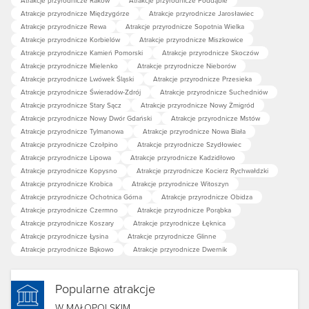
Atrakcje przyrodnicze Raków
Atrakcje przyrodnicze Poddąbie
Atrakcje przyrodnicze Międzygórze
Atrakcje przyrodnicze Jarosławiec
spotykały się czarownice na sabaty - stąd też
Atrakcje przyrodnicze Rewa
Atrakcje przyrodnicze Sopotnia Wielka
diabelskie skojarzenia góry.
Atrakcje przyrodnicze Korbielów
Atrakcje przyrodnicze Miszkowice
Atrakcje przyrodnicze Kamień Pomorski
Atrakcje przyrodnicze Skoczów
Atrakcje przyrodnicze Mielenko
Atrakcje przyrodnicze Nieborów
Obiekty na Diablaku:
Atrakcje przyrodnicze Lwówek Śląski
Atrakcje przyrodnicze Przesieka
kamienny mur
, który został wybudowany przez
Atrakcje przyrodnicze Świeradów-Zdrój
Atrakcje przyrodnicze Suchedniów
Atrakcje przyrodnicze Stary Sącz
Atrakcje przyrodnicze Nowy Żmigród
turystów w celu ochrony przed wiatrem,
Atrakcje przyrodnicze Nowy Dwór Gdański
Atrakcje przyrodnicze Mstów
Atrakcje przyrodnicze Tylmanowa
Atrakcje przyrodnicze Nowa Biała
kamienny ołtarz polowy
, gdzie każdego roku we
Atrakcje przyrodnicze Czołpino
Atrakcje przyrodnicze Szydłowiec
wrześniu odprawiana jest tzw. „GOPRowska”, czyli
Atrakcje przyrodnicze Lipowa
Atrakcje przyrodnicze Kadzidłowo
msza święta w intencji ludzi gór,
Atrakcje przyrodnicze Kopysno
Atrakcje przyrodnicze Kocierz Rychwałdzki
Atrakcje przyrodnicze Krobica
Atrakcje przyrodnicze Witoszyn
tablice pamiątkowe
poświęcone legionom
Atrakcje przyrodnicze Ochotnica Górna
Atrakcje przyrodnicze Obidza
Atrakcje przyrodnicze Czermno
Atrakcje przyrodnicze Porąbka
polskim oraz Janowi Pawłowi II,
Atrakcje przyrodnicze Koszary
Atrakcje przyrodnicze Łęknica
obelisk
na pamiątkę zdobycia Diablaka przez
Atrakcje przyrodnicze Łysina
Atrakcje przyrodnicze Glinne
Atrakcje przyrodnicze Bąkowo
Atrakcje przyrodnicze Dwernik
arcyksięcia Józefa Habsburga w 1806 r. Postawili
go Węgrzy w 1946 roku.
Popularne atrakcje
Mała Babia Góra zwana Cylem - 1517 m
W MAŁOPOLSKIM