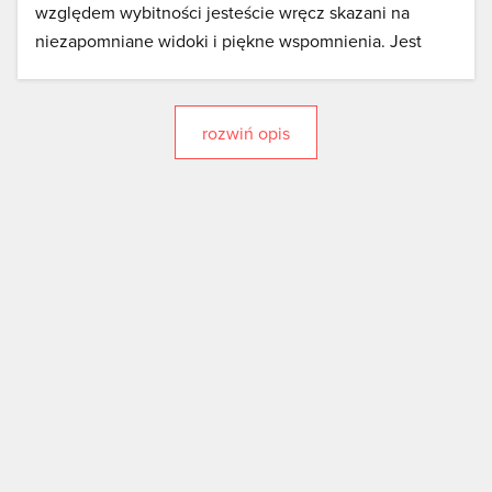
względem wybitności jesteście wręcz skazani na
niezapomniane widoki i piękne wspomnienia. Jest
tylko jeden warunek - pogoda musi być dobra, a ta na
Babiej Górze bywa bardzo kapryśna.
rozwiń opis
Babia Góra położona jest w województwie
małopolskim
na granicy Polski i Słowacji
.
Północne,
skaliste stoki charakteryzują się wyjątkowo dużym
nachyleniem - nawet do 70 stopni i w całości znajdują
się po stronie polskiej. Ogranicza je Jałowiecki Potok
spływający spod Jałowieckich Przełęczy oraz potok
Jaworzynka, który spływa spod przełęczy Krowiarki.
Potoki łączą się w
najdłuższej wsi w Polsce - Zawoi
w
tzw. Widłach, tworząc rzekę Skawicę.
Od strony południowej i wschodniej stoki Babiej Góry
należą do 2 słowackich miejscowości – Orawska