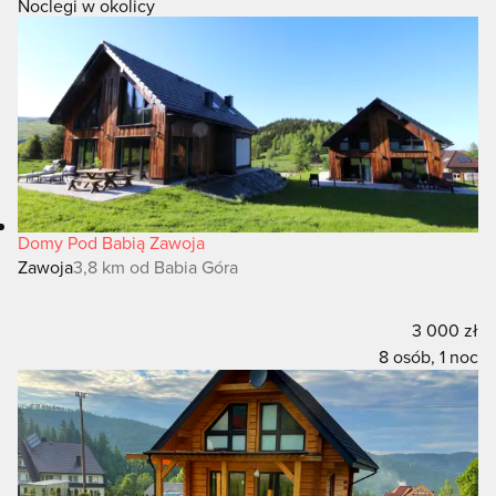
Noclegi w okolicy
Półgóra i Rabczyce oraz 4 polskich, tj. Lipnica Wielka,
Kiczory, Lipnica Mała i Zubrzyca Górna.
Podsumowując w wielkim skrócie - Babia Góra to
prawdziwa
perła wśród beskidzkich szczytów
!
Doceniają to turyści, którzy licznie przybywają na
babiogórskie szlaki.
Co prawda trzeba sporego
wysiłku, aby ją zdobyć, ale z pewnością warto go
podjąć!
Domy Pod Babią Zawoja
Zawoja
3,8 km od Babia Góra
Jedna góra - wiele nazw
3 000 zł
Dlaczego Babia Góra?
8 osób, 1 noc
Mówią, że pochodzenie nazwy góry związane jest z
licznymi
legendami
na jej temat. Jedna z nich głosi, że
to stos kamieni wysypanych przez babę niebotycznych