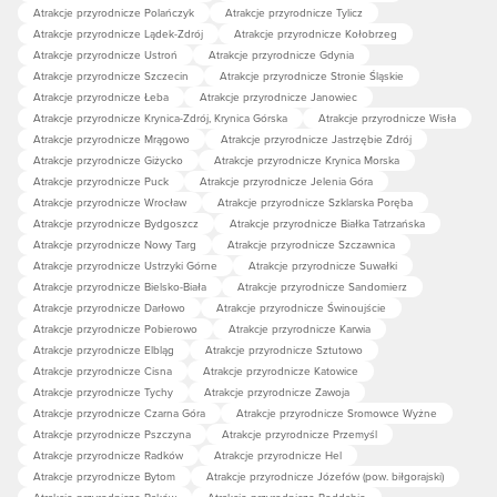
obejmująca
Beskid Żywiecki
, Śląski i Makowski. Na
Atrakcje przyrodnicze Polańczyk
Atrakcje przyrodnicze Tylicz
wschodzie mamy pasmo Policy
(1369
m n.p.m
.)
,
Beskid
Atrakcje przyrodnicze Lądek-Zdrój
Atrakcje przyrodnicze Kołobrzeg
Atrakcje przyrodnicze Ustroń
Atrakcje przyrodnicze Gdynia
Wyspowy
i
Gorce
. W kierunku zachodnim zacnie
Atrakcje przyrodnicze Szczecin
Atrakcje przyrodnicze Stronie Śląskie
ukazuje się Mała Babia Góra, Mędralowa i Pilsko. Przy
Atrakcje przyrodnicze Łeba
Atrakcje przyrodnicze Janowiec
sprzyjającej pogodzie dostrzeżecie również
Skrzyczne
Atrakcje przyrodnicze Krynica-Zdrój, Krynica Górska
Atrakcje przyrodnicze Wisła
Atrakcje przyrodnicze Mrągowo
Atrakcje przyrodnicze Jastrzębie Zdrój
(
1257 m n.p.m.)
i
Baranią Górę
(
1220 m n.p.m)
.
Atrakcje przyrodnicze Giżycko
Atrakcje przyrodnicze Krynica Morska
Atrakcje przyrodnicze Puck
Atrakcje przyrodnicze Jelenia Góra
Skąd nazwa Diablak?
Atrakcje przyrodnicze Wrocław
Atrakcje przyrodnicze Szklarska Poręba
Atrakcje przyrodnicze Bydgoszcz
Atrakcje przyrodnicze Białka Tatrzańska
Atrakcje przyrodnicze Nowy Targ
Atrakcje przyrodnicze Szczawnica
Legenda głosi, że diabeł budował tam zamek na
Atrakcje przyrodnicze Ustrzyki Górne
Atrakcje przyrodnicze Suwałki
Atrakcje przyrodnicze Bielsko-Biała
Atrakcje przyrodnicze Sandomierz
zlecenie zbója. Czort nie ukończył warowni do świtu i
Atrakcje przyrodnicze Darłowo
Atrakcje przyrodnicze Świnoujście
gdy kogut zapiał o poranku, zamek rozsypał się,
Atrakcje przyrodnicze Pobierowo
Atrakcje przyrodnicze Karwia
grzebiąc pod stertą kamieni tego arcyłotra. Do dziś na
Atrakcje przyrodnicze Elbląg
Atrakcje przyrodnicze Sztutowo
Atrakcje przyrodnicze Cisna
Atrakcje przyrodnicze Katowice
szczycie Babiej Góry słychać odgłosy szurającej po
Atrakcje przyrodnicze Tychy
Atrakcje przyrodnicze Zawoja
kamieniach ciupagi.
Atrakcje przyrodnicze Czarna Góra
Atrakcje przyrodnicze Sromowce Wyżne
Atrakcje przyrodnicze Pszczyna
Atrakcje przyrodnicze Przemyśl
Atrakcje przyrodnicze Radków
Atrakcje przyrodnicze Hel
Z Babią Górą związane są również niezwykłe
legendy
Atrakcje przyrodnicze Bytom
Atrakcje przyrodnicze Józefów (pow. biłgorajski)
o czarownicach
. Według podań ludowych na Diablaku