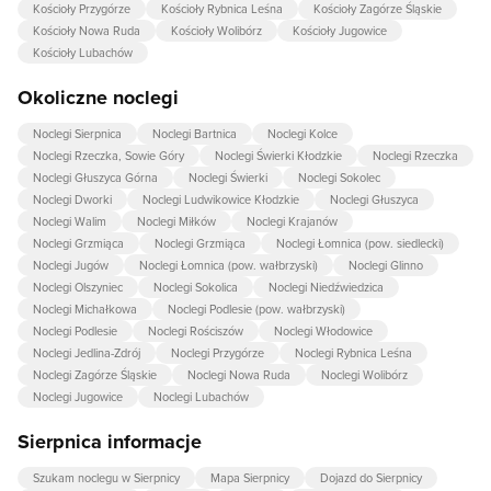
Kościoły Przygórze
Kościoły Rybnica Leśna
Kościoły Zagórze Śląskie
Kościoły Nowa Ruda
Kościoły Wolibórz
Kościoły Jugowice
Kościoły Lubachów
Okoliczne noclegi
Noclegi Sierpnica
Noclegi Bartnica
Noclegi Kolce
Noclegi Rzeczka, Sowie Góry
Noclegi Świerki Kłodzkie
Noclegi Rzeczka
Noclegi Głuszyca Górna
Noclegi Świerki
Noclegi Sokolec
Noclegi Dworki
Noclegi Ludwikowice Kłodzkie
Noclegi Głuszyca
Noclegi Walim
Noclegi Miłków
Noclegi Krajanów
Noclegi Grzmiąca
Noclegi Grzmiąca
Noclegi Łomnica (pow. siedlecki)
Noclegi Jugów
Noclegi Łomnica (pow. wałbrzyski)
Noclegi Glinno
Noclegi Olszyniec
Noclegi Sokolica
Noclegi Niedźwiedzica
Noclegi Michałkowa
Noclegi Podlesie (pow. wałbrzyski)
Noclegi Podlesie
Noclegi Rościszów
Noclegi Włodowice
Noclegi Jedlina-Zdrój
Noclegi Przygórze
Noclegi Rybnica Leśna
Noclegi Zagórze Śląskie
Noclegi Nowa Ruda
Noclegi Wolibórz
Noclegi Jugowice
Noclegi Lubachów
Sierpnica informacje
Szukam noclegu w Sierpnicy
Mapa Sierpnicy
Dojazd do Sierpnicy