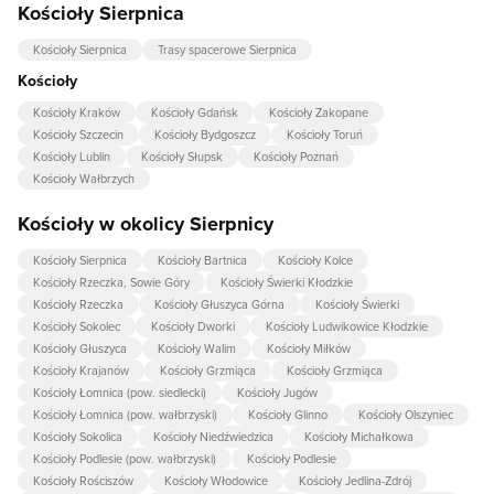
Kościoły Sierpnica
Kościoły Sierpnica
Trasy spacerowe Sierpnica
Kościoły
Kościoły Kraków
Kościoły Gdańsk
Kościoły Zakopane
Kościoły Szczecin
Kościoły Bydgoszcz
Kościoły Toruń
Kościoły Lublin
Kościoły Słupsk
Kościoły Poznań
Kościoły Wałbrzych
Kościoły w okolicy Sierpnicy
Kościoły Sierpnica
Kościoły Bartnica
Kościoły Kolce
Kościoły Rzeczka, Sowie Góry
Kościoły Świerki Kłodzkie
Kościoły Rzeczka
Kościoły Głuszyca Górna
Kościoły Świerki
Kościoły Sokolec
Kościoły Dworki
Kościoły Ludwikowice Kłodzkie
Kościoły Głuszyca
Kościoły Walim
Kościoły Miłków
Kościoły Krajanów
Kościoły Grzmiąca
Kościoły Grzmiąca
Kościoły Łomnica (pow. siedlecki)
Kościoły Jugów
Kościoły Łomnica (pow. wałbrzyski)
Kościoły Glinno
Kościoły Olszyniec
Kościoły Sokolica
Kościoły Niedźwiedzica
Kościoły Michałkowa
Kościoły Podlesie (pow. wałbrzyski)
Kościoły Podlesie
Kościoły Rościszów
Kościoły Włodowice
Kościoły Jedlina-Zdrój