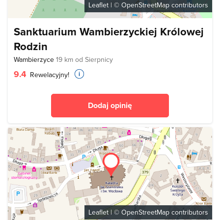
Leaflet
| ©
OpenStreetMap
contributors
Sanktuarium Wambierzyckiej Królowej
Rodzin
Wambierzyce
19 km od Sierpnicy
9.4
Rewelacyjny!
Dodaj opinię
Leaflet
| ©
OpenStreetMap
contributors