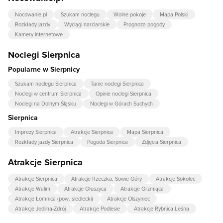
Nocowanie.pl
Szukam noclegu
Wolne pokoje
Mapa Polski
Rozkłady jazdy
Wyciągi narciarskie
Prognoza pogody
Kamery internetowe
Noclegi Sierpnica
Popularne w Sierpnicy
Szukam noclegu Sierpnica
Tanie noclegi Sierpnica
Noclegi w centrum Sierpnica
Opinie noclegi Sierpnica
Noclegi na Dolnym Śląsku
Noclegi w Górach Suchych
Sierpnica
Imprezy Sierpnica
Atrakcje Sierpnica
Mapa Sierpnica
Rozkłady jazdy Sierpnica
Pogoda Sierpnica
Zdjęcia Sierpnica
Atrakcje Sierpnica
Atrakcje Sierpnica
Atrakcje Rzeczka, Sowie Góry
Atrakcje Sokolec
Atrakcje Walim
Atrakcje Głuszyca
Atrakcje Grzmiąca
Atrakcje Łomnica (pow. siedlecki)
Atrakcje Olszyniec
Atrakcje Jedlina-Zdrój
Atrakcje Podlesie
Atrakcje Rybnica Leśna