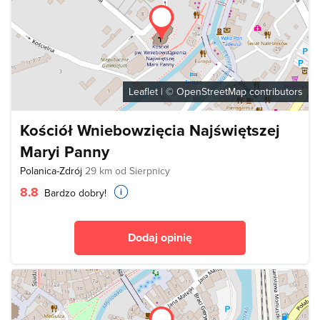
Leaflet
| ©
OpenStreetMap
contributors
Kościół Wniebowzięcia Najświętszej
Maryi Panny
Polanica-Zdrój
29 km od Sierpnicy
8.8
Bardzo dobry!
Dodaj opinię