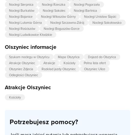
Noclegi Sierpnica
Noclegi Rzeczka
Noclegi Pogorzała
Noclegi Burkatów
Noclegi Sokolec
Noclegi Bartnica
Noclegi Bojanice
Noclegi Witoszów Górny
Noclegi Unisław Śląski
Noclegi Lutomia Górna
Noclegi Szczawno-Zdrój
Noclegi Sokołowsko
Noclegi Rościszów
Noclegi Boguszów-Gorce
Noclegi Ludwikowice Kłodzkie
Olszyniec informacje
Szukam noclegu w Olszyńcu
Mapa Olszyńca
Dojazd do Olszyńca
Atrakcje Olszyniec
Atrakcje
Kościoły
Pełna lista ofert
Olszyniec Zdjecia
Rozkład jazdy Olszyniec
Olszyniec Ulice
Odległości Olszyniec
Atrakcje Olszyniec
Kościoły
Potrzebujesz pomocy?
Jeśli masz jakieś pytania lub potrzebujesz wsparcia,