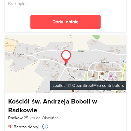
Brak opinii
Dodaj opinię
Leaflet
| ©
OpenStreetMap
contributors
Kościół św. Andrzeja Boboli w
Radkowie
Radków
25 km od Olszyńca
9
Bardzo dobry!