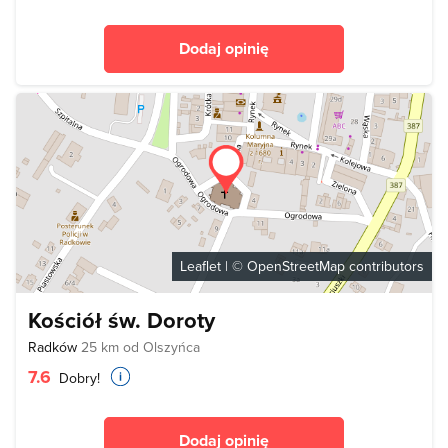
Dodaj opinię
Leaflet
| ©
OpenStreetMap
contributors
Kościół św. Doroty
Radków
25 km od Olszyńca
7.6
Dobry!
Dodaj opinię