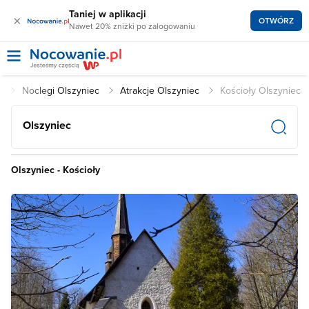
Taniej w aplikacji
×
OTWÓRZ
Nawet 20% zniżki po zalogowaniu
l
Noclegi Olszyniec
Atrakcje Olszyniec
Kościoły Olszyniec
Olszyniec
Olszyniec - Kościoły