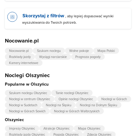
Skorzystaj z filtrów
, aby lepiej dopasować wyniki
wyszukiwania do Twoich potrzeb.
Nocowanie.pl
Nocowanie.pl
Szukam noclegu
Wolne pokoje
Mapa Polski
Rozkłady jazdy
Wyciągi narciarskie
Prognoza pogody
Kamery internetowe
Noclegi Olszyniec
Popularne w Olszyńcu
Szukam noclegu Olszyniec
Tanie noclegi Olszyniec
Noclegi w centrum Olszyniec
Opinie noclegi Olszyniec
Noclegi w Górach
Noclegi w Sudetach
Noclegi na Śląsku
Noclegi na Dolnym Śląsku
Noclegi w Górach Sowich
Noclegi w Górach Wałbrzyskich
Olszyniec
Imprezy Olszyniec
Atrakcje Olszyniec
Mapa Olszyniec
Rozkłady jazdy Olszyniec
Pogoda Olszyniec
Zdjęcia Olszyniec