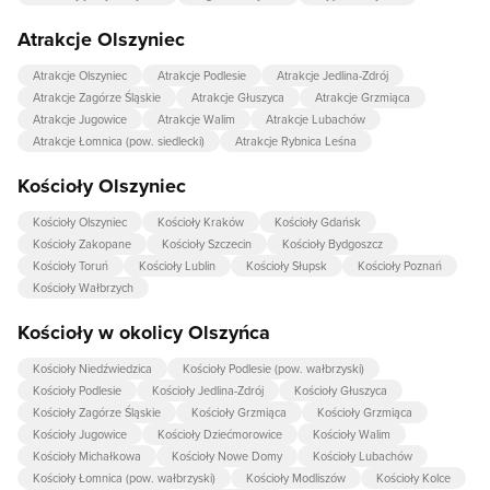
Atrakcje Olszyniec
Atrakcje Olszyniec
Atrakcje Podlesie
Atrakcje Jedlina-Zdrój
Atrakcje Zagórze Śląskie
Atrakcje Głuszyca
Atrakcje Grzmiąca
Atrakcje Jugowice
Atrakcje Walim
Atrakcje Lubachów
Atrakcje Łomnica (pow. siedlecki)
Atrakcje Rybnica Leśna
Kościoły Olszyniec
Kościoły Olszyniec
Kościoły Kraków
Kościoły Gdańsk
Kościoły Zakopane
Kościoły Szczecin
Kościoły Bydgoszcz
Kościoły Toruń
Kościoły Lublin
Kościoły Słupsk
Kościoły Poznań
Kościoły Wałbrzych
Kościoły w okolicy Olszyńca
Kościoły Niedźwiedzica
Kościoły Podlesie (pow. wałbrzyski)
Kościoły Podlesie
Kościoły Jedlina-Zdrój
Kościoły Głuszyca
Kościoły Zagórze Śląskie
Kościoły Grzmiąca
Kościoły Grzmiąca
Kościoły Jugowice
Kościoły Dziećmorowice
Kościoły Walim
Kościoły Michałkowa
Kościoły Nowe Domy
Kościoły Lubachów
Kościoły Łomnica (pow. wałbrzyski)
Kościoły Modliszów
Kościoły Kolce