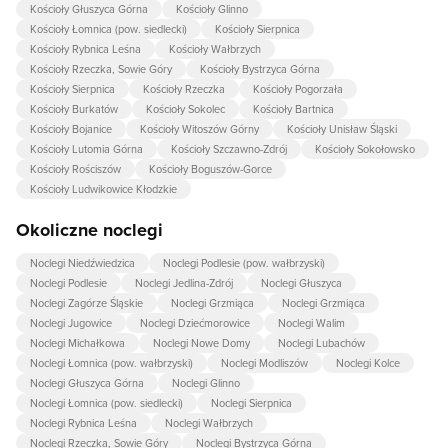
Kościoły Głuszyca Górna
Kościoły Glinno
Kościoły Łomnica (pow. siedlecki)
Kościoły Sierpnica
Kościoły Rybnica Leśna
Kościoły Wałbrzych
Kościoły Rzeczka, Sowie Góry
Kościoły Bystrzyca Górna
Kościoły Sierpnica
Kościoły Rzeczka
Kościoły Pogorzała
Kościoły Burkatów
Kościoły Sokolec
Kościoły Bartnica
Kościoły Bojanice
Kościoły Witoszów Górny
Kościoły Unisław Śląski
Kościoły Lutomia Górna
Kościoły Szczawno-Zdrój
Kościoły Sokołowsko
Kościoły Rościszów
Kościoły Boguszów-Gorce
Kościoły Ludwikowice Kłodzkie
Okoliczne noclegi
Noclegi Niedźwiedzica
Noclegi Podlesie (pow. wałbrzyski)
Noclegi Podlesie
Noclegi Jedlina-Zdrój
Noclegi Głuszyca
Noclegi Zagórze Śląskie
Noclegi Grzmiąca
Noclegi Grzmiąca
Noclegi Jugowice
Noclegi Dziećmorowice
Noclegi Walim
Noclegi Michałkowa
Noclegi Nowe Domy
Noclegi Lubachów
Noclegi Łomnica (pow. wałbrzyski)
Noclegi Modliszów
Noclegi Kolce
Noclegi Głuszyca Górna
Noclegi Glinno
Noclegi Łomnica (pow. siedlecki)
Noclegi Sierpnica
Noclegi Rybnica Leśna
Noclegi Wałbrzych
Noclegi Rzeczka, Sowie Góry
Noclegi Bystrzyca Górna