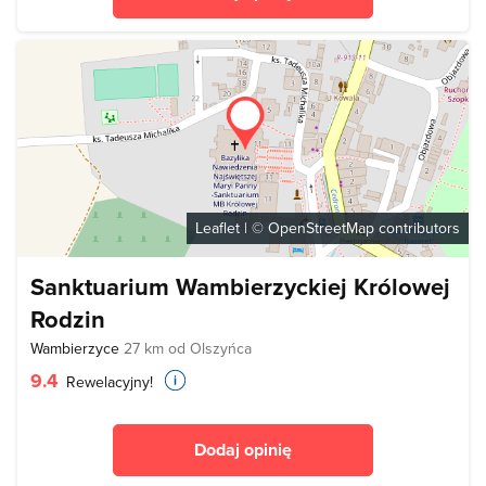
Leaflet
| ©
OpenStreetMap
contributors
Sanktuarium Wambierzyckiej Królowej
Rodzin
Wambierzyce
27 km od Olszyńca
9.4
Rewelacyjny!
Dodaj opinię