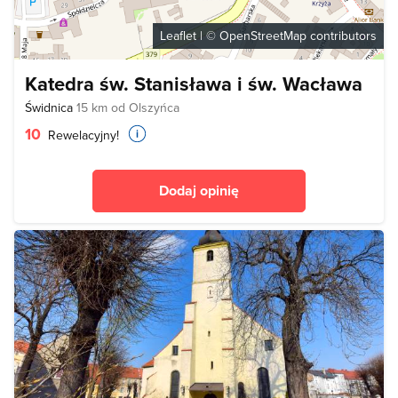
Leaflet
| ©
OpenStreetMap
contributors
Katedra św. Stanisława i św. Wacława
Świdnica
15 km od Olszyńca
10
Rewelacyjny!
Dodaj opinię