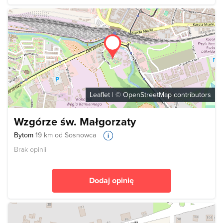
Leaflet
| ©
OpenStreetMap
contributors
Wzgórze św. Małgorzaty
Bytom
19 km od Sosnowca
Brak opinii
Dodaj opinię