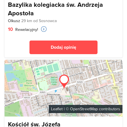
Bazylika kolegiacka św. Andrzeja
Apostoła
Olkusz
29 km od Sosnowca
10
Rewelacyjny!
Dodaj opinię
Leaflet
| ©
OpenStreetMap
contributors
Kościół św. Józefa