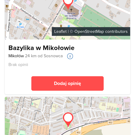
Leaflet
| ©
OpenStreetMap
contributors
Bazylika w Mikołowie
Mikołów
24 km od Sosnowca
Brak opinii
Dodaj opinię