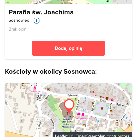
Parafia św. Joachima
Sosnowiec
Brak opinii
Dodaj opinię
Kościoły w okolicy Sosnowca:
Leaflet
| ©
OpenStreetMap
contributors