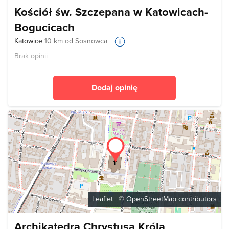
Kościół św. Szczepana w Katowicach-
Bogucicach
Katowice
10 km od Sosnowca
Brak opinii
Dodaj opinię
Leaflet
| ©
OpenStreetMap
contributors
Archikatedra Chrystusa Króla