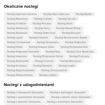
Okoliczne noclegi
Noclegi Dąbrowa Górnicza
Noclegi Stara Dąbrowa
Noclegi Będzin
Noclegi Masłowice
Noclegi Czeladź
Noclegi Sarnów
Noclegi Grodków
Noclegi Preczów
Noclegi Borki
Noclegi Malinowice
Noclegi Psary
Noclegi Wysoki Brzeg
Noclegi Mysłowice
Noclegi Świerczyna
Noclegi Warężyn
Noclegi Ligota
Noclegi Katowice
Noclegi Siemianowice Śląskie
Noclegi Chrobakowe
Noclegi Strzyżowice
Noclegi Wojkowice
Noclegi Dąbie
Noclegi Goląsza Dolna
Noclegi Brzękowice-Wał
Noclegi Wojkowice Kościelne
Noclegi Niwy
Noclegi Góra Siewierska
Noclegi Jaworzno
Noclegi Brzękowice Górne
Noclegi Przeczyce
Noclegi Bobrowniki
Noclegi Chorzów
Noclegi Mierzęcice
Noclegi Krzyżowa
Noclegi Sławków
Noclegi Imielin
Noclegi Boguchwałowice
Noclegi Chruszczobród
Noclegi Świętochłowice
Noclegi Lędziny
Noclegi z udogodnieniami
Noclegi z telewizorem Sosnowiec
Noclegi z parkingiem Sosnowiec
Noclegi z wyżywieniem Sosnowiec
Noclegi z placem zabaw Sosnowiec
Noclegi z basenem Sosnowiec
Noclegi z kominkiem Sosnowiec