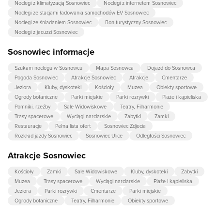
Noclegi z klimatyzacją Sosnowiec
Noclegi z internetem Sosnowiec
Noclegi ze stacjami ładowania samochodów EV Sosnowiec
Noclegi ze śniadaniem Sosnowiec
Bon turystyczny Sosnowiec
Noclegi z jacuzzi Sosnowiec
Sosnowiec informacje
Szukam noclegu w Sosnowcu
Mapa Sosnowca
Dojazd do Sosnowca
Pogoda Sosnowiec
Atrakcje Sosnowiec
Atrakcje
Cmentarze
Jeziora
Kluby, dyskoteki
Kościoły
Muzea
Obiekty sportowe
Ogrody botaniczne
Parki miejskie
Parki rozrywki
Plaże i kąpieliska
Pomniki, rzeźby
Sale Widowiskowe
Teatry, Filharmonie
Trasy spacerowe
Wyciągi narciarskie
Zabytki
Zamki
Restauracje
Pełna lista ofert
Sosnowiec Zdjecia
Rozkład jazdy Sosnowiec
Sosnowiec Ulice
Odległości Sosnowiec
Atrakcje Sosnowiec
Kościoły
Zamki
Sale Widowiskowe
Kluby, dyskoteki
Zabytki
Muzea
Trasy spacerowe
Wyciągi narciarskie
Plaże i kąpieliska
Jeziora
Parki rozrywki
Cmentarze
Parki miejskie
Ogrody botaniczne
Teatry, Filharmonie
Obiekty sportowe