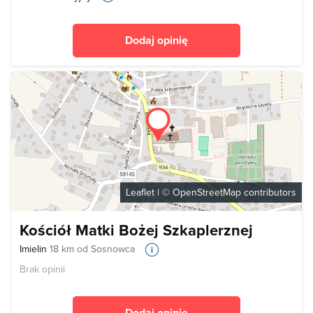
Dodaj opinię
Leaflet
| ©
OpenStreetMap
contributors
Kościół Matki Bożej Szkaplerznej
Imielin
18 km od Sosnowca
Brak opinii
Dodaj opinię