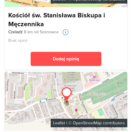
Kościół św. Stanisława Biskupa i
Męczennika
Czeladź
8 km od Sosnowca
Brak opinii
Dodaj opinię
Leaflet
| ©
OpenStreetMap
contributors