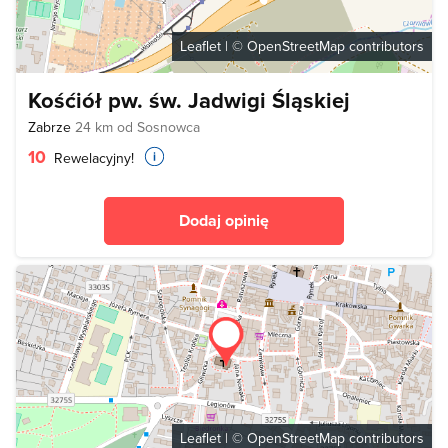
Leaflet
| ©
OpenStreetMap
contributors
Kośćiół pw. św. Jadwigi Śląskiej
Zabrze
24 km od Sosnowca
10
Rewelacyjny!
Dodaj opinię
Leaflet
| ©
OpenStreetMap
contributors