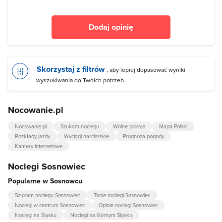
Dodaj opinię
Skorzystaj z filtrów
, aby lepiej dopasować wyniki
wyszukiwania do Twoich potrzeb.
Nocowanie.pl
Nocowanie.pl
Szukam noclegu
Wolne pokoje
Mapa Polski
Rozkłady jazdy
Wyciągi narciarskie
Prognoza pogody
Kamery internetowe
Noclegi Sosnowiec
Popularne w Sosnowcu
Szukam noclegu Sosnowiec
Tanie noclegi Sosnowiec
Noclegi w centrum Sosnowiec
Opinie noclegi Sosnowiec
Noclegi na Śląsku
Noclegi na Górnym Śląsku