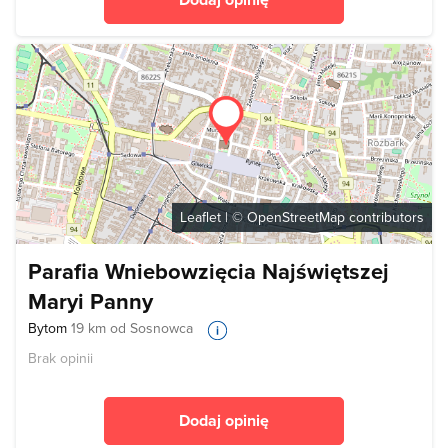
Leaflet
| ©
OpenStreetMap
contributors
Parafia Wniebowzięcia Najświętszej
Maryi Panny
Bytom
19 km od Sosnowca
Brak opinii
Dodaj opinię