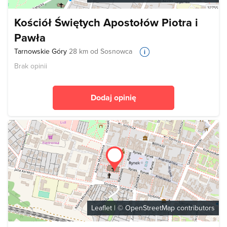
Kościół Świętych Apostołów Piotra i
Pawła
Tarnowskie Góry
28 km od Sosnowca
Brak opinii
Dodaj opinię
Leaflet
| ©
OpenStreetMap
contributors