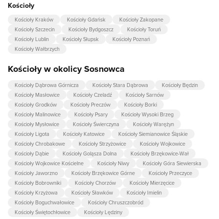
Kościoły
Kościoły Kraków
Kościoły Gdańsk
Kościoły Zakopane
Kościoły Szczecin
Kościoły Bydgoszcz
Kościoły Toruń
Kościoły Lublin
Kościoły Słupsk
Kościoły Poznań
Kościoły Wałbrzych
Kościoły w okolicy Sosnowca
Kościoły Dąbrowa Górnicza
Kościoły Stara Dąbrowa
Kościoły Będzin
Kościoły Masłowice
Kościoły Czeladź
Kościoły Sarnów
Kościoły Grodków
Kościoły Preczów
Kościoły Borki
Kościoły Malinowice
Kościoły Psary
Kościoły Wysoki Brzeg
Kościoły Mysłowice
Kościoły Świerczyna
Kościoły Warężyn
Kościoły Ligota
Kościoły Katowice
Kościoły Siemianowice Śląskie
Kościoły Chrobakowe
Kościoły Strzyżowice
Kościoły Wojkowice
Kościoły Dąbie
Kościoły Goląsza Dolna
Kościoły Brzękowice-Wał
Kościoły Wojkowice Kościelne
Kościoły Niwy
Kościoły Góra Siewierska
Kościoły Jaworzno
Kościoły Brzękowice Górne
Kościoły Przeczyce
Kościoły Bobrowniki
Kościoły Chorzów
Kościoły Mierzęcice
Kościoły Krzyżowa
Kościoły Sławków
Kościoły Imielin
Kościoły Boguchwałowice
Kościoły Chruszczobród
Kościoły Świętochłowice
Kościoły Lędziny