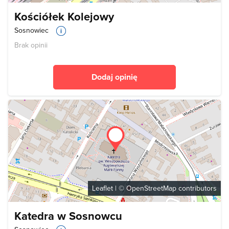
Kościółek Kolejowy
Sosnowiec
Brak opinii
Dodaj opinię
Leaflet
| ©
OpenStreetMap
contributors
Katedra w Sosnowcu