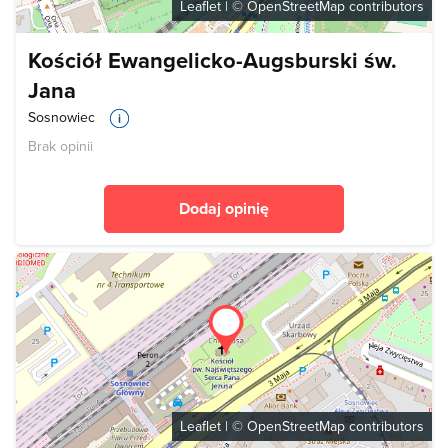
Leaflet
| ©
OpenStreetMap
contributors
Kościół Ewangelicko-Augsburski św.
Jana
Sosnowiec
Brak opinii
Dodaj opinię
Leaflet
| ©
OpenStreetMap
contributors