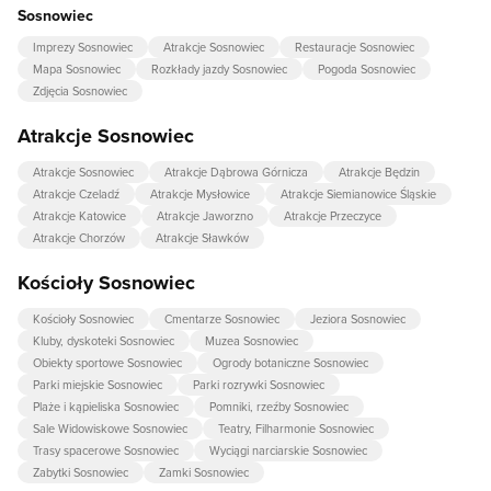
Sosnowiec
Imprezy Sosnowiec
Atrakcje Sosnowiec
Restauracje Sosnowiec
Mapa Sosnowiec
Rozkłady jazdy Sosnowiec
Pogoda Sosnowiec
Zdjęcia Sosnowiec
Atrakcje Sosnowiec
Atrakcje Sosnowiec
Atrakcje Dąbrowa Górnicza
Atrakcje Będzin
Atrakcje Czeladź
Atrakcje Mysłowice
Atrakcje Siemianowice Śląskie
Atrakcje Katowice
Atrakcje Jaworzno
Atrakcje Przeczyce
Atrakcje Chorzów
Atrakcje Sławków
Kościoły Sosnowiec
Kościoły Sosnowiec
Cmentarze Sosnowiec
Jeziora Sosnowiec
Kluby, dyskoteki Sosnowiec
Muzea Sosnowiec
Obiekty sportowe Sosnowiec
Ogrody botaniczne Sosnowiec
Parki miejskie Sosnowiec
Parki rozrywki Sosnowiec
Plaże i kąpieliska Sosnowiec
Pomniki, rzeźby Sosnowiec
Sale Widowiskowe Sosnowiec
Teatry, Filharmonie Sosnowiec
Trasy spacerowe Sosnowiec
Wyciągi narciarskie Sosnowiec
Zabytki Sosnowiec
Zamki Sosnowiec