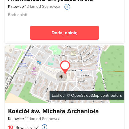
Katowice
12 km od Sosnowca
Brak opinii
Dodaj opinię
Leaflet
| ©
OpenStreetMap
contributors
Kościół św. Michała Archanioła
Katowice
14 km od Sosnowca
10
Rewelacyjny!