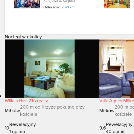
Kolejowa 3, Karpacz
Odległość:
2.90 km
Noclegi w okolicy
Willa u Basi 2 Karpacz
Villa Agnes Miłk
200 m od Krzyże pokutne przy
200 m od
Miłków
Miłków
kościele
kościele
Rewelacyjny
Rewelacyjny
10
9.6
1 opinia
40 opinii