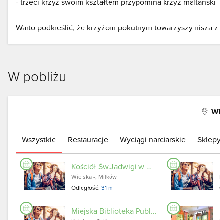
- trzeci krzyż swoim kształtem przypomina krzyż maltański
Warto podkreślić, że krzyżom pokutnym towarzyszy nisza z 
W pobliżu
Wi
Wszystkie
Restauracje
Wyciągi narciarskie
Sklep
Kościół Św.Jadwigi w Miłkowie
Wiejska -, Miłków
Odległość:
31 m
Miejska Biblioteka Publiczna