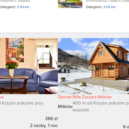
Kolejowa 3, Karpacz
ul.Konstytucji 3 Maja 5, Kar
Odległość:
2.93 km
Odległość:
3.03 km
ów
Domek Miłe Zacisze Miłków
 Krzyże pokutne przy
400 m od Krzyże pokutne p
Miłków
kościele
266 zł
2 osoby, 1 noc
6 o