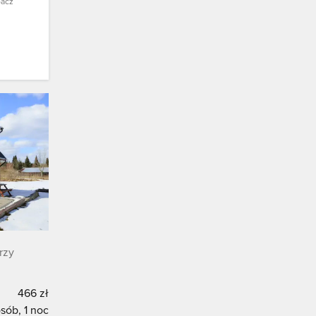
pacz
rzy
466 zł
sób, 1 noc