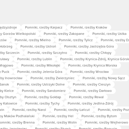
iędzyzdroje
Pomniki, rzeźby Karpacz
Pomniki, rzeźby Kraków
by Gorzów Wielkopolski
Pomniki, rzeźby Zakopane
Pomniki, rzeźby Ustka
szów
Pomniki, rzeźby Mielno
Pomniki, rzeźby Tylicz
Pomniki, rzeźby D
ołobrzeg
Pomniki, rzeźby Ustroń
Pomniki, rzeźby Jastrzębia Góra
źby Szczecin
Pomniki, rzeźby Szczytno
Pomniki, rzeźby Chłopy
Puławy
Pomniki, rzeźby Lublin
Pomniki, rzeźby Krynica-Zdrój, Krynica Górs
 Mrągowo
Pomniki, rzeźby Mikołajki
Pomniki, rzeźby Krynica Morska
y Puck
Pomniki, rzeźby Jelenia Góra
Pomniki, rzeźby Wrocław
źby Inowrocław
Pomniki, rzeźby Zwierzyniec
Pomniki, rzeźby Nowy Sącz
 Sanok
Pomniki, rzeźby Ustrzyki Dolne
Pomniki, rzeźby Cieszyn
by Kielce
Pomniki, rzeźby Sandomierz
Pomniki, rzeźby Darłowo
źby Olsztyn
Pomniki, rzeźby Gołdap
Pomniki, rzeźby Rewal
by Katowice
Pomniki, rzeźby Tychy
Pomniki, rzeźby Jedlina-Zdrój
win
Pomniki, rzeźby Narol
Pomniki, rzeźby Łańcut
Pomniki, rzeźby Po
źby Maków Podhalański
Pomniki, rzeźby Hel
Pomniki, rzeźby Bytom
omniki, rzeźby Brenna
Pomniki, rzeźby Wolin
Pomniki, rzeźby Wejherowo
zeźby Jarosławiec
Pomniki, rzeźby Słupsk
Pomniki, rzeźby Bogucin