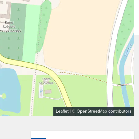
Leaflet
| ©
OpenStreetMap
contributors