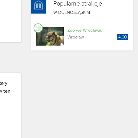
Popularne atrakcje
W DOLNOŚLĄSKIM
Zoo we Wrocławiu
Wrocław
4.60
tały
w ten