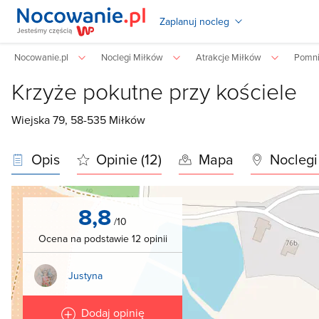
Zaplanuj nocleg
Nocowanie.pl
Noclegi Miłków
Atrakcje Miłków
Pomni
Krzyże pokutne przy kościele
Wiejska 79, 58-535
Miłków
Opis
Opinie (12)
Mapa
Noclegi
8,8
/10
Ocena na podstawie 12 opinii
Justyna
Dodaj opinię