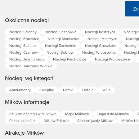
Zo
Okoliczne noclegi
Noclegi Ściegny
Noclegi Sosnówka
Noclegi Kostrzyca
Noclegi 
Noclegi Borowice
Noclegi Staniszów
Noclegi Marczyce
Noclegi
Noclegi Sośniak
Noclegi Zachełmie
Noclegi Gruszków
Noclegi 
Noclegi Czarnów
Noclegi Bobrów
Noclegi Wrzosówka
Noclegi 
Noclegi Jelenia Góra
Noclegi Piechowice
Noclegi Wojcieszyce
Noclegi Janowice Wielkie
Noclegi wg kategorii
Apartamenty
Camping
Domki
Hotele
Wille
Miłków informacje
Szukam noclegu w Miłkowie
Mapa Miłkowa
Dojazd do Miłkowa
Pełna lista ofert
Miłków Zdjęcia
Rozkład jazdy Miłków
Miłków Uli
Atrakcje Miłków