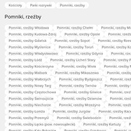
Kościoły
Parki rozrywki
Pomniki, rzeźby
Pomniki, rzeźby
Pomniki, rzeźby Włodawa
Pomniki, rzeźby Chełm
Pomniki, rzeźby M
Pomniki, rzeźby Kudowa-Zdrój
Pomniki, rzeźby Opole
Pomniki, rzeź
Pomniki, rzeźby Gdańsk
Pomniki, rzeźby Sopot
Pomniki, rzeźby Rze
Pomniki, rzeźby Myślenice
Pomniki, rzeźby Toruń
Pomniki, rzeźby K
Pomniki, rzeźby Władysławowo
Pomniki, rzeźby Gdynia
Pomniki, rze
Pomniki, rzeźby Łódź
Pomniki, rzeźby Licheń Stary
Pomniki, rzeźby 
Pomniki, rzeźby Kościerzyna
Pomniki, rzeźby Wisła
Pomniki, rzeźby
Pomniki, rzeźby Malbork
Pomniki, rzeźby Mikoszewo
Pomniki, rzeźb
Pomniki, rzeźby Wałbrzych
Pomniki, rzeźby Bydgoszcz
Pomniki, rze
Pomniki, rzeźby Nowy Targ
Pomniki, rzeźby Tarnów
Pomniki, rzeźby
Pomniki, rzeźby Częstochowa
Pomniki, rzeźby Gliwice
Pomniki, rzeź
Pomniki, rzeźby Świnoujście
Pomniki, rzeźby Dziwnów
Pomniki, rze
Pomniki, rzeźby Niechorze
Pomniki, rzeźby Mrzeżyno
Pomniki, rzeź
Pomniki, rzeźby Łomża
Pomniki, rzeźby Jurgów
Pomniki, rzeźby Kac
Pomniki, rzeźby Przemyśl
Pomniki, rzeźby Świebodzin
Pomniki, rze
Pomniki, rzeźby Łącko (pow. nowosądecki)
Pomniki, rzeźby Kartuzy
P
Pomniki, rzeźby Kąty Rybackie
Pomniki, rzeźby Grzybowo
Pomniki, r