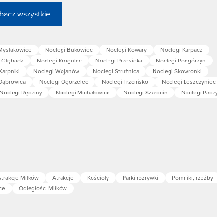
bacz wszystkie
Mysłakowice
Noclegi Bukowiec
Noclegi Kowary
Noclegi Karpacz
 Głębock
Noclegi Krogulec
Noclegi Przesieka
Noclegi Podgórzyn
Karpniki
Noclegi Wojanów
Noclegi Strużnica
Noclegi Skowronki
Dąbrowica
Noclegi Ogorzelec
Noclegi Trzcińsko
Noclegi Leszczyniec
Noclegi Rędziny
Noclegi Michałowice
Noclegi Szarocin
Noclegi Pacz
Atrakcje Miłków
Atrakcje
Kościoły
Parki rozrywki
Pomniki, rzeźby
ce
Odległości Miłków