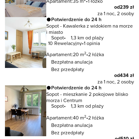
Apartament:
35 m
1 łóżko
od
239 zł
za 1 noc, 2 osoby
Potwierdzenie do 24 h
Sopot - Kawalerka z widokiem na morze
i miasto
Sopot
1,3 km od plaży
10
Rewelacyjny
1 opinia
2
Apartament:
20 m
2 łóżka
Bezpłatna anulacja
Bez przedpłaty
od
434 zł
za 1 noc, 2 osoby
Potwierdzenie do 24 h
Sopot - mieszkanie 2 pokojowe blisko
morza i Centrum
Sopot
1,3 km od plaży
2
Apartament:
40 m
2 łóżka
Bezpłatna anulacja
Bez przedpłaty
od
510 zł