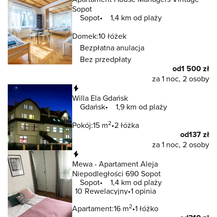
Sopot
Sopot
1,4 km od plaży
Domek:
10 łóżek
Bezpłatna anulacja
Bez przedpłaty
od
1 500 zł
za 1 noc, 2 osoby
Natychmiastowa rezerwacja
Willa Ela Gdańsk
Gdańsk
1,9 km od plaży
2
Pokój:
15 m
2 łóżka
od
137 zł
za 1 noc, 2 osoby
Natychmiastowa rezerwacja
Mewa - Apartament Aleja
Niepodległości 690 Sopot
Sopot
1,4 km od plaży
10
Rewelacyjny
1 opinia
2
Apartament:
16 m
1 łóżko