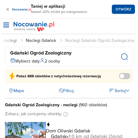
Taniej w aplikacji
×
OTWÓRZ
Nawet 20% zniżki po zalogowaniu
Noclegi
Noclegi Gdańsk
Noclegi Gdański Ogród Zoologiczny
Gdański Ogród Zoologiczny
Wybierz daty
2 osoby
Pokaż
888 obiektów
z natychmiastową rezerwacją
Mapa
Filtruj
Sortuj
Gdański Ogród Zoologiczny - noclegi
(
960 obiektów
)
Zobacz, jak sortujemy obiekty.
Natychmiastowa rezerwacja
Dom Oliwski Gdańsk
Gdańsk
1,0 km od Gdański Ogród