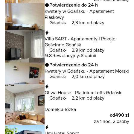
Potwierdzenie do 24 h
Kwatery w Gdańsku - Apartament
Piaskowy
Gdańsk
2,3 km od plaży
Natychmiastowa rezerwacja
Villa SART - Apartamenty i Pokoje
Gościnne Gdańsk
Gdańsk
2,9 km od plaży
9.8
Rewelacyjny
8 opinii
Potwierdzenie do 24 h
Kwatery w Gdańsku - Apartament Morski
Gdańsk
2,0 km od plaży
Natychmiastowa rezerwacja
Oliwa House - PlatiniumLofts Gdańsk
Gdańsk
2,2 km od plaży
Domek:
3 łóżka
od
490 zł
za 1 noc, 2 osoby
Natychmiastowa rezerwacja
Umi Hotel Sopot