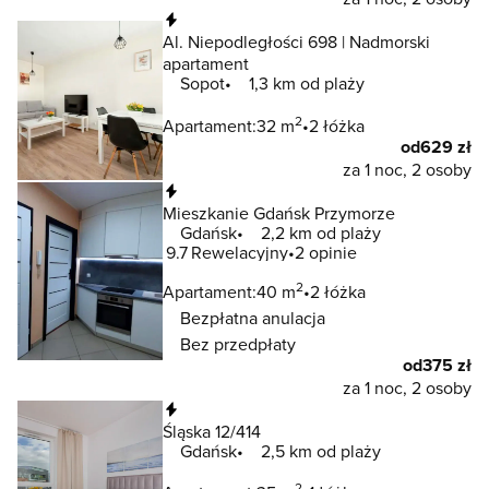
Natychmiastowa rezerwacja
Al. Niepodległości 698 | Nadmorski
apartament
Sopot
1,3 km od plaży
2
Apartament:
32 m
2 łóżka
od
629 zł
za 1 noc, 2 osoby
Natychmiastowa rezerwacja
Mieszkanie Gdańsk Przymorze
Gdańsk
2,2 km od plaży
9.7
Rewelacyjny
2 opinie
2
Apartament:
40 m
2 łóżka
Bezpłatna anulacja
Bez przedpłaty
od
375 zł
za 1 noc, 2 osoby
Natychmiastowa rezerwacja
Śląska 12/414
Gdańsk
2,5 km od plaży
2