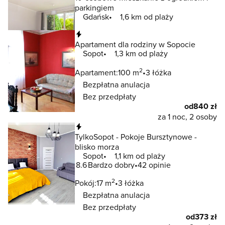
parkingiem
Gdańsk
1,6 km od plaży
Natychmiastowa rezerwacja
Apartament dla rodziny w Sopocie
Sopot
1,3 km od plaży
2
Apartament:
100 m
3 łóżka
Bezpłatna anulacja
Bez przedpłaty
od
840 zł
za 1 noc, 2 osoby
Natychmiastowa rezerwacja
TylkoSopot - Pokoje Bursztynowe -
blisko morza
Sopot
1,1 km od plaży
8.6
Bardzo dobry
42 opinie
2
Pokój:
17 m
3 łóżka
Bezpłatna anulacja
Bez przedpłaty
od
373 zł