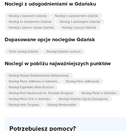
Noclegi z udogodnieniami w Gdańsku
Noclegi z basenem Gdańsk
Noclegi z wyżywieniem Gdańsk
Noclegi ze śniadaniem Gdańsk
Noclegi z parkingiem Gdańsk
Noclegi z placem zabaw Gdańsk
Noclegi z jacuzzi Gdańsk
Dopasowane opcje noclegów Gdańsk
Tanie noclegi Gdańsk
Noclegi Gdańsk centrum
Noclegi w pobliżu najważniejszych punktów
Noclegi Wyspa Sobieszewska (Sobieszewo)
Noclegi Plaża Jelitkowo w Gdańsku
Noclegi Park Jelitkowski
Noclegi Kąpielisko Molo Brzeźno
Noclegi Park Nadmorski im. Ronalda Reagana
Noclegi Plaże w Gdańsku
Noclegi Plaża Orle w Gdańsku
Noclegi Gdański Ogród Zoologiczny
Noclegi Hala Targowa
Noclegi Westerplatte
Potrzebujesz pomocy?