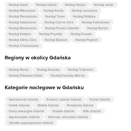
Noclegi Sopot
Noclegi Gdynia
Noclegi Stegna
Noclegi Jantar
Noclegi Mikoszewo
Noclegi Rumia
Noclegi Junoszyno
Noclegi Pierwoszyno
Noclegi Tczew
Noclegi Wiślinka
Noclegi Sobieszewo
Noclegi Czarna Góra
Noclegi Koleczkowo
Noclegi Bieszkowice
Noclegi Pruszcz Gdański
Noclegi Banino
Noclegi Kiełpino
Noclegi Przywidz
Noclegi Kowale
Noclegi Glinna Góra
Noclegi Bąkowo
Noclegi Pogórze
Noclegi Chwaszczyno
Regiony w okolicy Gdańska
Noclegi Morze
Noclegi Kaszuby
Noclegi Trójmiasto
Noclegi Półwysep Helski
Noclegi Kaszuby (Morze)
Kategorie noclegowe w Gdańsku
Apartamenty Gdańsk
Kwatery i pokoje Gdańsk
Domki Gdańsk
Hotele Gdańsk
Motele Gdańsk
Pensjonaty Gdańsk
Domy wakacyjne Gdańsk
Hostele Gdańsk
Wille Gdańsk
Agroturystyka Gdańsk
Internaty, schroniska Gdańsk
Ośrodki wypoczynkowe Gdańsk