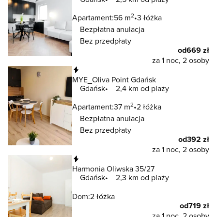
2
Apartament:
56 m
3 łóżka
Bezpłatna anulacja
Bez przedpłaty
od
669 zł
za 1 noc, 2 osoby
Natychmiastowa rezerwacja
MYE_Oliva Point Gdańsk
Gdańsk
2,4 km od plaży
2
Apartament:
37 m
2 łóżka
Bezpłatna anulacja
Bez przedpłaty
od
392 zł
za 1 noc, 2 osoby
Natychmiastowa rezerwacja
Harmonia Oliwska 35/27
Gdańsk
2,3 km od plaży
Dom:
2 łóżka
od
719 zł
za 1 noc, 2 osoby