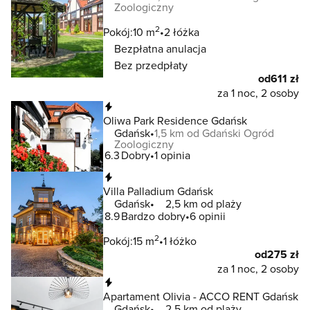
Zoologiczny
2
Pokój:
10 m
2 łóżka
Bezpłatna anulacja
Bez przedpłaty
od
611 zł
za 1 noc, 2 osoby
Natychmiastowa rezerwacja
Oliwa Park Residence Gdańsk
Gdańsk
1,5 km od Gdański Ogród
Zoologiczny
6.3
Dobry
1 opinia
Natychmiastowa rezerwacja
Villa Palladium Gdańsk
Gdańsk
2,5 km od plaży
8.9
Bardzo dobry
6 opinii
2
Pokój:
15 m
1 łóżko
od
275 zł
za 1 noc, 2 osoby
Natychmiastowa rezerwacja
Apartament Olivia - ACCO RENT Gdańsk
Gdańsk
2,5 km od plaży