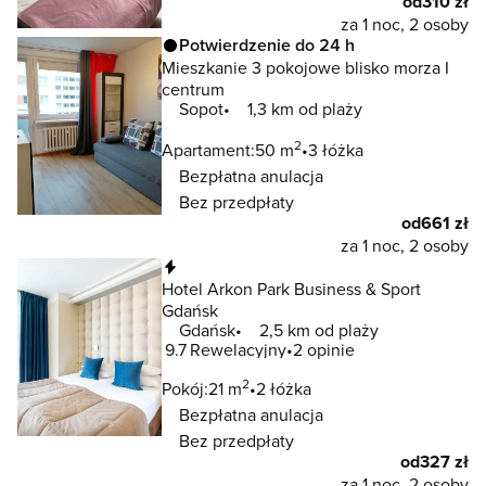
od
310 zł
za 1 noc, 2 osoby
Potwierdzenie do 24 h
Mieszkanie 3 pokojowe blisko morza I
centrum
Sopot
1,3 km od plaży
2
Apartament:
50 m
3 łóżka
Bezpłatna anulacja
Bez przedpłaty
od
661 zł
za 1 noc, 2 osoby
Natychmiastowa rezerwacja
Hotel Arkon Park Business & Sport
Gdańsk
Gdańsk
2,5 km od plaży
9.7
Rewelacyjny
2 opinie
2
Pokój:
21 m
2 łóżka
Bezpłatna anulacja
Bez przedpłaty
od
327 zł
za 1 noc, 2 osoby