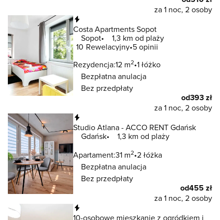
za 1 noc, 2 osoby
Natychmiastowa rezerwacja
Costa Apartments Sopot
Sopot
1,3 km od plaży
10
Rewelacyjny
5 opinii
2
Rezydencja:
12 m
1 łóżko
Bezpłatna anulacja
Bez przedpłaty
od
393 zł
za 1 noc, 2 osoby
Natychmiastowa rezerwacja
Studio Atlana - ACCO RENT Gdańsk
Gdańsk
1,3 km od plaży
2
Apartament:
31 m
2 łóżka
Bezpłatna anulacja
Bez przedpłaty
od
455 zł
za 1 noc, 2 osoby
Natychmiastowa rezerwacja
10-osobowe mieszkanie z ogródkiem i