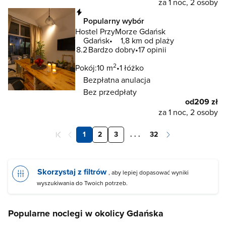
za 1 noc, 2 osoby
Natychmiastowa rezerwacja
Popularny wybór
Hostel PrzyMorze Gdańsk
Gdańsk
1,8 km od plaży
8.2
Bardzo dobry
17 opinii
2
Pokój:
10 m
1 łóżko
Bezpłatna anulacja
Bez przedpłaty
od
209 zł
za 1 noc, 2 osoby
1
2
3
. . .
32
Skorzystaj z filtrów
, aby lepiej dopasować wyniki
wyszukiwania do Twoich potrzeb.
Popularne noclegi w okolicy Gdańska