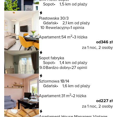
Sopot
1,5 km od plaży
Natychmiastowa rezerwacja
Piastowska 30/3
Gdańsk
2,1 km od plaży
10
Rewelacyjny
1 opinia
2
Apartament:
54 m
3 łóżka
od
346 zł
za 1 noc, 2 osoby
Natychmiastowa rezerwacja
Sopot fabryka
Sopot
1,4 km od plaży
9.0
Bardzo dobry
27 opinii
Natychmiastowa rezerwacja
Sztormowa 1B/14
Gdańsk
1,6 km od plaży
2
Apartament:
31 m
2 łóżka
od
227 zł
za 1 noc, 2 osoby
Natychmiastowa rezerwacja
Apartament House Managers Vintage