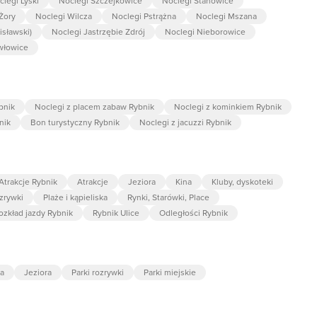
clegi Lyski
Noclegi Szczejkowice
Noclegi Stanowice
Żory
Noclegi Wilcza
Noclegi Pstrążna
Noclegi Mszana
sławski)
Noclegi Jastrzębie Zdrój
Noclegi Nieborowice
włowice
bnik
Noclegi z placem zabaw Rybnik
Noclegi z kominkiem Rybnik
nik
Bon turystyczny Rybnik
Noclegi z jacuzzi Rybnik
Atrakcje Rybnik
Atrakcje
Jeziora
Kina
Kluby, dyskoteki
ozrywki
Plaże i kąpieliska
Rynki, Starówki, Place
ozkład jazdy Rybnik
Rybnik Ulice
Odległości Rybnik
ka
Jeziora
Parki rozrywki
Parki miejskie