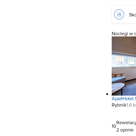
Sko
Noclegi w 
ApartHotel 
Rybnik
1,6 
Rewelacy
10
2 opinie