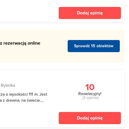
w skład muzeum wchodzą
ski, Oddział Odlewnictwa
Dodaj opinię
e i działy: s
z rezerwacją online
Sprawdź 15 obiektów
10
 Rybnika
Rewelacyjny!
cza o wysokości 111 m. Jest
(3 opinie)
a z drewna, na świecie.
 gdy Gliwice należały do
ik Radia Katowice a
Dodaj opinię