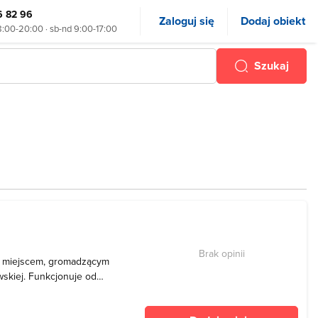
6 82 96
Zaloguj się
Dodaj obiekt
8:00-20:00 · sb-nd 9:00-17:00
Szukaj
Brak opinii
 miejscem, gromadzącym
skiej. Funkcjonuje od
iejskiej Rady Narodowej w
alizacji, w ścisłym centrum