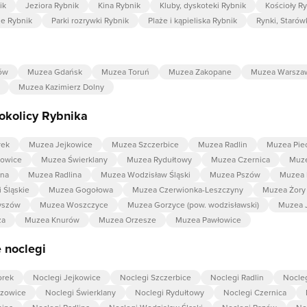
ik
Jeziora Rybnik
Kina Rybnik
Kluby, dyskoteki Rybnik
Kościoły R
ie Rybnik
Parki rozrywki Rybnik
Plaże i kąpieliska Rybnik
Rynki, Starów
ów
Muzea Gdańsk
Muzea Toruń
Muzea Zakopane
Muzea Warsza
Muzea Kazimierz Dolny
okolicy Rybnika
rek
Muzea Jejkowice
Muzea Szczerbice
Muzea Radlin
Muzea Pie
owice
Muzea Świerklany
Muzea Rydułtowy
Muzea Czernica
Muz
na
Muzea Radlina
Muzea Wodzisław Śląski
Muzea Pszów
Muzea 
 Śląskie
Muzea Gogołowa
Muzea Czerwionka-Leszczyny
Muzea Żory
yszów
Muzea Woszczyce
Muzea Gorzyce (pow. wodzisławski)
Muzea J
za
Muzea Knurów
Muzea Orzesze
Muzea Pawłowice
 noclegi
orek
Noclegi Jejkowice
Noclegi Szczerbice
Noclegi Radlin
Nocleg
szowice
Noclegi Świerklany
Noclegi Rydułtowy
Noclegi Czernica