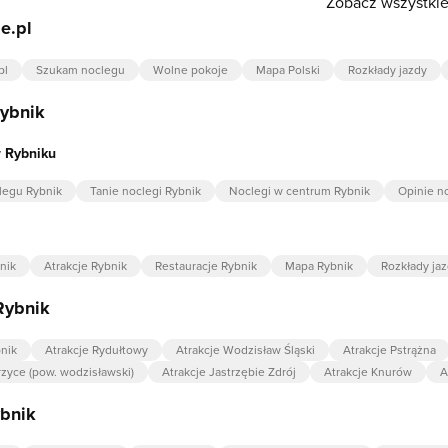
Zobacz wszystkie 
e.pl
pl
Szukam noclegu
Wolne pokoje
Mapa Polski
Rozkłady jazdy
Rybnik
 Rybniku
legu Rybnik
Tanie noclegi Rybnik
Noclegi w centrum Rybnik
Opinie n
nik
Atrakcje Rybnik
Restauracje Rybnik
Mapa Rybnik
Rozkłady ja
Rybnik
bnik
Atrakcje Rydułtowy
Atrakcje Wodzisław Śląski
Atrakcje Pstrążna
rzyce (pow. wodzisławski)
Atrakcje Jastrzębie Zdrój
Atrakcje Knurów
A
bnik