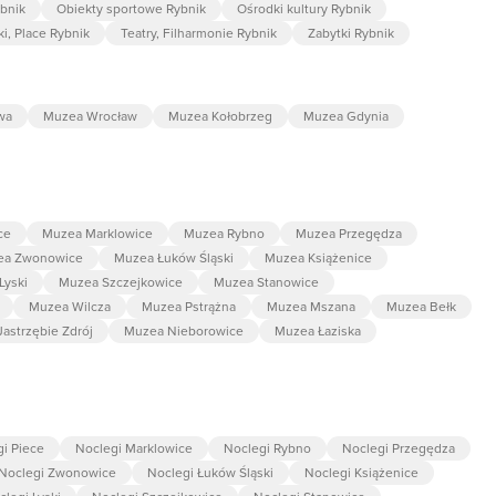
ybnik
Obiekty sportowe Rybnik
Ośrodki kultury Rybnik
ki, Place Rybnik
Teatry, Filharmonie Rybnik
Zabytki Rybnik
wa
Muzea Wrocław
Muzea Kołobrzeg
Muzea Gdynia
ce
Muzea Marklowice
Muzea Rybno
Muzea Przegędza
ea Zwonowice
Muzea Łuków Śląski
Muzea Książenice
Lyski
Muzea Szczejkowice
Muzea Stanowice
Muzea Wilcza
Muzea Pstrążna
Muzea Mszana
Muzea Bełk
astrzębie Zdrój
Muzea Nieborowice
Muzea Łaziska
i Piece
Noclegi Marklowice
Noclegi Rybno
Noclegi Przegędza
Noclegi Zwonowice
Noclegi Łuków Śląski
Noclegi Książenice