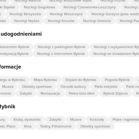
mina
Noclegi Radlina
Noclegi Wodzisław Śląski
Noclegi Pszów
No
i Śląskie
Noclegi Gogołowa
Noclegi Czerwionka-Leszczyny
Noclegi 
k
Noclegi Skrzyszów
Noclegi Woszczyce
Noclegi Gorzyce (pow. wodzi
iska
Noclegi Nędza
Noclegi Knurów
Noclegi Orzesze
Noclegi Pa
z udogodnieniami
elewizorem Rybnik
Noclegi z parkingiem Rybnik
Noclegi z wyżywieniem Ry
imatyzacją Rybnik
Noclegi z internetem Rybnik
Noclegi ze śniadaniem Ryb
formacje
legu w Rybniku
Mapa Rybnika
Dojazd do Rybnika
Pogoda Rybnik
Muzea
Obiekty sportowe
Ośrodki kultury
Parki miejskie
Parki r
armonie
Zabytki
Restauracje
Pełna lista ofert
Rybnik Zdjecia
R
Rybnik
ury
Kluby, dyskoteki
Zabytki
Muzea
Kościoły
Plaże i kąpielis
wki, Place
Kina
Teatry, Filharmonie
Obiekty sportowe