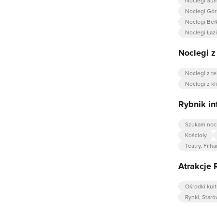
Noclegi Su
Noclegi Górk
Noclegi Beł
Noclegi Łaz
Noclegi 
Noclegi z t
Noclegi z kl
Rybnik in
Szukam noc
Kościoły
Teatry, Filh
Atrakcje 
Ośrodki kult
Rynki, Staró