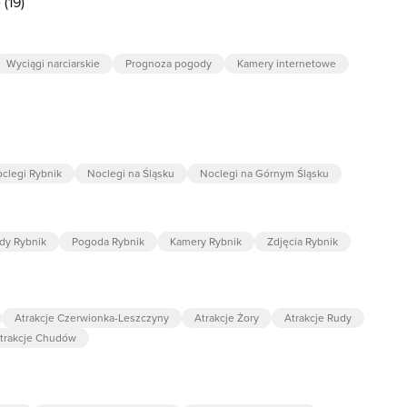
(19)
Wyciągi narciarskie
Prognoza pogody
Kamery internetowe
oclegi Rybnik
Noclegi na Śląsku
Noclegi na Górnym Śląsku
zdy Rybnik
Pogoda Rybnik
Kamery Rybnik
Zdjęcia Rybnik
Atrakcje Czerwionka-Leszczyny
Atrakcje Żory
Atrakcje Rudy
trakcje Chudów