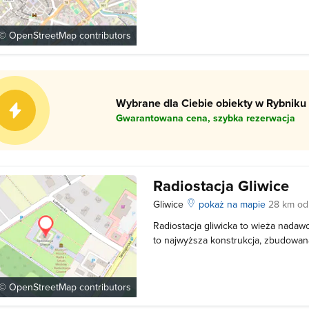
jest pod obecną nazwą. Aktualnie 
oddziały: Willa Caro, Zamek Piastow
Artystycznego oraz Radiostacja Gliwic
 ©
OpenStreetMap
contributors
Wybrane dla Ciebie obiekty w Rybniku 
Gwarantowana cena, szybka rezerwacja
Radiostacja Gliwice
Gliwice
pokaż na mapie
28 km od
Radiostacja gliwicka to wieża nadaw
to najwyższa konstrukcja, zbudowan
Stacja została zbudowana w okresie,
Niemiec. Później służyła jako nadajn
następnie jako zagłuszarka Wolne
 ©
OpenStreetMap
contributors