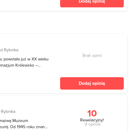
Dodaj opinię
d
d Rybnika
Brak opinii
u powstała już w XX wieku
Gimnazjum Królewsko –
ibę obiektu umieszczono w
a oficjalne otwarcie
Dodaj opinię
zątko
10
 Rybnika
Rewelacyjny!
d nazwą Muzeum
(1 opinia)
eum). Od 1945 roku znany