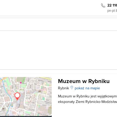
22 11
pn-pt 
Muzeum w Rybniku
Rybnik
pokaż na mapie
Muzeum w Rybniku jest wyjątkowym
eksponaty Ziemi Rybnicko-Wodzisław
1970 roku z inicjatywy Prezydium M
Rybniku. Znajduje się w dogodnej lok