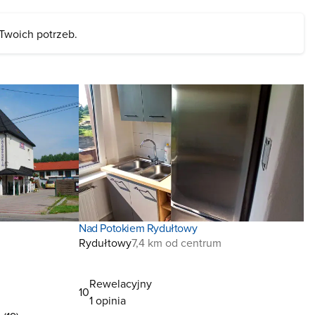
 Twoich potrzeb.
Nad Potokiem Rydułtowy
m
Rydułtowy
7,4 km od centrum
Rewelacyjny
10
1 opinia