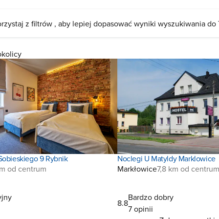
rzystaj z filtrów , aby lepiej dopasować wyniki wyszukiwania do
okolicy
Sobieskiego 9 Rybnik
Noclegi U Matyldy Marklowice
km od centrum
Markłowice
7,8 km od centru
jny
Bardzo dobry
8.8
7 opinii