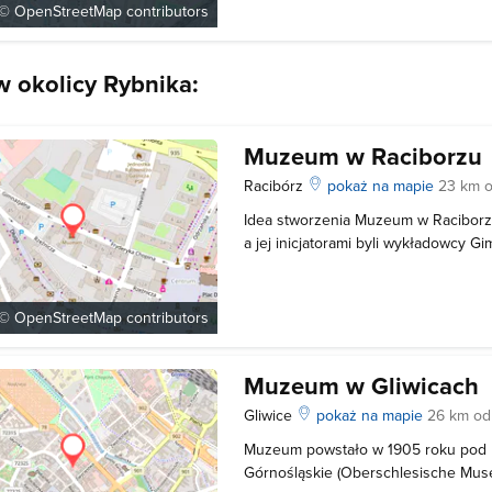
Rybnika - na Rynku. W muzeum znaj
 ©
OpenStreetMap
contributors
 okolicy Rybnika:
Muzeum w Raciborzu
Racibórz
pokaż na mapie
23 km o
Idea stworzenia Muzeum w Raciborz
a jej inicjatorami byli wykładowcy 
Ewangelickiego w Raciborzu. Siedz
XIV-wiecznym budynku pokościelnym 
Muzeum miało miejsce w 1927 r. Poc
 ©
OpenStreetMap
contributors
Muzeum w Gliwicach
Gliwice
pokaż na mapie
26 km od
Muzeum powstało w 1905 roku po
Górnośląskie (Oberschlesische Mus