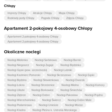
Chłopy
Imprezy Chłopy
Atrakcje Chłopy
Mapa Chłopy
Rozkłady jazdy Chłopy
Pogoda Chłopy
Zdjęcia Chłopy
Apartament 2-pokojowy 4-osobowy Chłopy
Apartament 2-pokojowy 4-osobowy Chłopy
Apartament 2-pokojowy 4-osobowy Chłopy
Okoliczne noclegi
Noclegi Mielenko
Noclegi Sarbinowo
Noclegi Barnin
Noclegi Niegoszcz
Noclegi Zagaje
Noclegi Będzinko
Noclegi Gąski (pow. szczecinecki)
Noclegi Łubniki
Noclegi Kazimierz Pomorski
Noclegi Skrzeszewo
Noclegi Gąski
Noclegi Będzino
Noclegi Słowienkowo
Noclegi Dworek
Noclegi Łekno
Noclegi Strzeżenice
Noclegi Mielno
Noclegi Komory
Noclegi Uliszki
Noclegi Borkowice
Noclegi Śmiechów
Noclegi Ziębrze
Noclegi Dobre
Noclegi Pakosław
Noclegi Prądno
Noclegi Wierzchominko
Noclegi Świercz
Noclegi Dobre Małe
Noclegi Podamirowo
Noclegi Unieście
Noclegi Mścice
Noclegi Kładno
Noclegi Pleśna k. Ustronia Morskiego