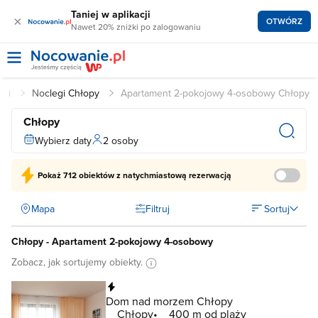
Taniej w aplikacji
×
OTWÓRZ
Nawet 20% zniżki po zalogowaniu
egi
Noclegi Chłopy
Apartament 2-pokojowy 4-osobowy Chłopy
Chłopy
Wybierz daty
2 osoby
Pokaż
712 obiektów
z natychmiastową rezerwacją
Mapa
Filtruj
Sortuj
Chłopy - Apartament 2-pokojowy 4-osobowy
Zobacz, jak sortujemy obiekty.
Natychmiastowa rezerwacja
Dom nad morzem Chłopy
Chłopy
400 m od plaży