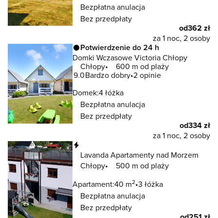
Bezpłatna anulacja
Bez przedpłaty
od
362 zł
za 1 noc, 2 osoby
Potwierdzenie do 24 h
Domki Wczasowe Victoria Chłopy
Chłopy
600 m od plaży
9.0
Bardzo dobry
2 opinie
Domek:
4 łóżka
Bezpłatna anulacja
Bez przedpłaty
od
334 zł
za 1 noc, 2 osoby
Natychmiastowa rezerwacja
Lavanda Apartamenty nad Morzem
Chłopy
500 m od plaży
2
Apartament:
40 m
3 łóżka
Bezpłatna anulacja
Bez przedpłaty
od
251 zł