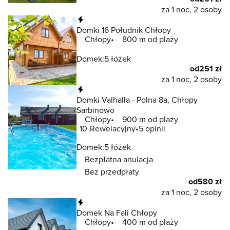
za 1 noc, 2 osoby
Natychmiastowa rezerwacja
Domki 16 Południk Chłopy
Chłopy
800 m od plaży
Domek:
5 łóżek
od
251 zł
za 1 noc, 2 osoby
Natychmiastowa rezerwacja
Domki Valhalla - Polna 8a, Chłopy
Sarbinowo
Chłopy
900 m od plaży
10
Rewelacyjny
5 opinii
Domek:
5 łóżek
Bezpłatna anulacja
Bez przedpłaty
od
580 zł
za 1 noc, 2 osoby
Natychmiastowa rezerwacja
Domek Na Fali Chłopy
Chłopy
400 m od plaży