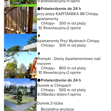
9.8
Rewelacyjny
11 opinii
Potwierdzenie do 24 h
przy-plaży KAPITAŃSKA 88 Chłopy
apartamenty
Chłopy
300 m od plaży
10
Rewelacyjny
2 opinie
Natychmiastowa rezerwacja
Apartamenty Przy Wydmach Chłopy
Chłopy
300 m od plaży
Natychmiastowa rezerwacja
Promyki - Domy Apartamentowe nad
morzem
Chłopy
800 m od plaży
10
Rewelacyjny
2 opinie
Potwierdzenie do 24 h
Domek w Chłopach
Chłopy
500 m od plaży
8.0
Bardzo dobry
1 opinia
Domek:
3 łóżka
Bezpłatna anulacja