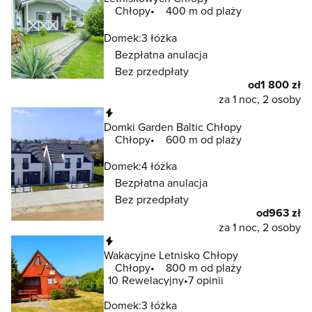
Chłopy
400 m od plaży
Domek:
3 łóżka
Bezpłatna anulacja
Bez przedpłaty
od
1 800 zł
za 1 noc, 2 osoby
Natychmiastowa rezerwacja
Domki Garden Baltic Chłopy
Chłopy
600 m od plaży
Domek:
4 łóżka
Bezpłatna anulacja
Bez przedpłaty
od
963 zł
za 1 noc, 2 osoby
Natychmiastowa rezerwacja
Wakacyjne Letnisko Chłopy
Chłopy
800 m od plaży
10
Rewelacyjny
7 opinii
Domek:
3 łóżka