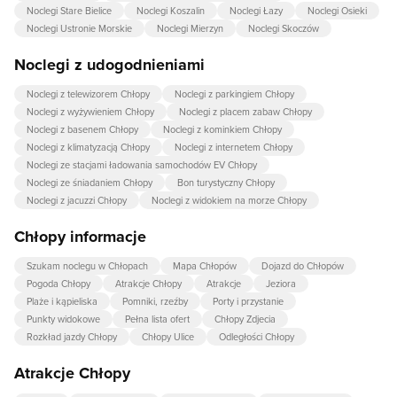
Noclegi Stare Bielice
Noclegi Koszalin
Noclegi Łazy
Noclegi Osieki
Noclegi Ustronie Morskie
Noclegi Mierzyn
Noclegi Skoczów
Noclegi z udogodnieniami
Noclegi z telewizorem Chłopy
Noclegi z parkingiem Chłopy
Noclegi z wyżywieniem Chłopy
Noclegi z placem zabaw Chłopy
Noclegi z basenem Chłopy
Noclegi z kominkiem Chłopy
Noclegi z klimatyzacją Chłopy
Noclegi z internetem Chłopy
Noclegi ze stacjami ładowania samochodów EV Chłopy
Noclegi ze śniadaniem Chłopy
Bon turystyczny Chłopy
Noclegi z jacuzzi Chłopy
Noclegi z widokiem na morze Chłopy
Chłopy informacje
Szukam noclegu w Chłopach
Mapa Chłopów
Dojazd do Chłopów
Pogoda Chłopy
Atrakcje Chłopy
Atrakcje
Jeziora
Plaże i kąpieliska
Pomniki, rzeźby
Porty i przystanie
Punkty widokowe
Pełna lista ofert
Chłopy Zdjecia
Rozkład jazdy Chłopy
Chłopy Ulice
Odległości Chłopy
Atrakcje Chłopy