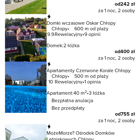
od
242 zł
za 1 noc, 2 osoby
Natychmiastowa rezerwacja
Domki wczasowe Oskar Chłopy
Chłopy
600 m od plaży
9.9
Rewelacyjny
9 opinii
Domek:
2 łóżka
od
400 zł
za 1 noc, 2 osoby
Natychmiastowa rezerwacja
Apartamenty Czerwone Korale Chłopy
Chłopy
500 m od plaży
10
Rewelacyjny
1 opinia
2
Apartament:
40 m
3 łóżka
Bezpłatna anulacja
Bez przedpłaty
od
755 zł
za 1 noc, 2 osoby
Natychmiastowa rezerwacja
MożeMorze? Ośrodek Domków
Letniskowych Chłopy