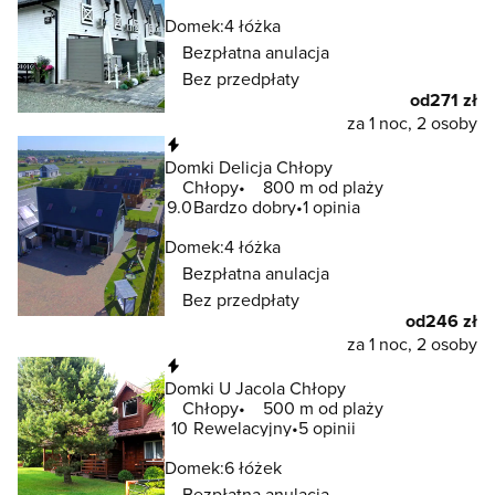
Domek:
4 łóżka
Bezpłatna anulacja
Bez przedpłaty
od
271 zł
za 1 noc, 2 osoby
Natychmiastowa rezerwacja
Domki Delicja Chłopy
Chłopy
800 m od plaży
9.0
Bardzo dobry
1 opinia
Domek:
4 łóżka
Bezpłatna anulacja
Bez przedpłaty
od
246 zł
za 1 noc, 2 osoby
Natychmiastowa rezerwacja
Domki U Jacola Chłopy
Chłopy
500 m od plaży
10
Rewelacyjny
5 opinii
Domek:
6 łóżek
Bezpłatna anulacja