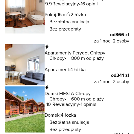
9.9
Rewelacyjny
16 opinii
2
Pokój:
16 m
2 łóżka
Bezpłatna anulacja
Bez przedpłaty
od
366 zł
za 1 noc, 2 osoby
Natychmiastowa rezerwacja
Apartamenty Perydot Chłopy
Chłopy
800 m od plaży
Apartament:
4 łóżka
od
341 zł
za 1 noc, 2 osoby
Natychmiastowa rezerwacja
Domki FIESTA Chłopy
Chłopy
600 m od plaży
10
Rewelacyjny
1 opinia
Domek:
4 łóżka
Bezpłatna anulacja
Bez przedpłaty