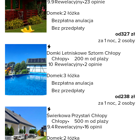
9.9
Rewelacyjny
23 opinie
Domek:
2 łóżka
Bezpłatna anulacja
Bez przedpłaty
od
327 zł
za 1 noc, 2 osoby
Natychmiastowa rezerwacja
Domki Letniskowe Sztorm Chłopy
Chłopy
200 m od plaży
10
Rewelacyjny
2 opinie
Domek:
3 łóżka
Bezpłatna anulacja
Bez przedpłaty
od
238 zł
za 1 noc, 2 osoby
Natychmiastowa rezerwacja
Świerkowa Przystań Chłopy
Chłopy
500 m od plaży
9.4
Rewelacyjny
16 opinii
Domek:
2 łóżka