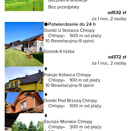
Bez przedpłaty
od
532 zł
za 1 noc, 2 osoby
Potwierdzenie do 24 h
Domki U Stolarza Chłopy
Chłopy
500 m od plaży
10
Rewelacyjny
9 opinii
Domek:
4 łóżka
od
372 zł
za 1 noc, 2 osoby
Natychmiastowa rezerwacja
Pokoje Kotwica Chłopy
Chłopy
100 m od plaży
10
Rewelacyjny
9 opinii
Natychmiastowa rezerwacja
Domki Pod Brzozą Chłopy
Chłopy
500 m od plaży
Natychmiastowa rezerwacja
Zacisze Morskie Chłopy
Chłopy
300 m od plaży