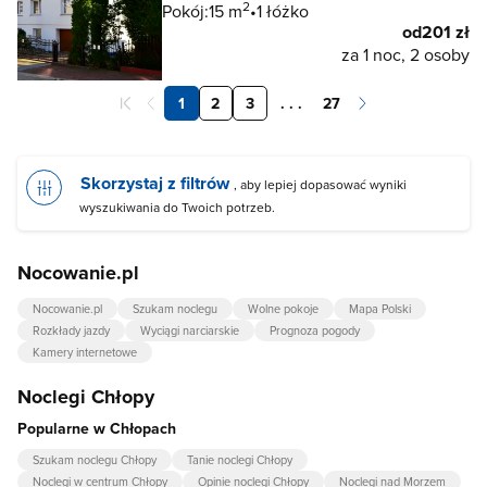
2
Pokój:
15 m
1 łóżko
od
201 zł
za 1 noc, 2 osoby
1
2
3
. . .
27
Skorzystaj z filtrów
, aby lepiej dopasować wyniki
wyszukiwania do Twoich potrzeb.
Nocowanie.pl
Nocowanie.pl
Szukam noclegu
Wolne pokoje
Mapa Polski
Rozkłady jazdy
Wyciągi narciarskie
Prognoza pogody
Kamery internetowe
Noclegi Chłopy
Popularne w Chłopach
Szukam noclegu Chłopy
Tanie noclegi Chłopy
Noclegi w centrum Chłopy
Opinie noclegi Chłopy
Noclegi nad Morzem