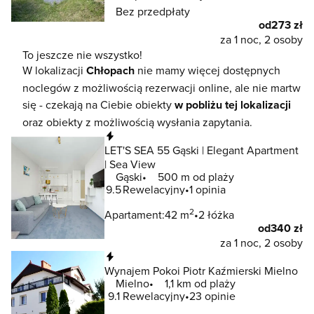
Bez przedpłaty
od
273 zł
za 1 noc, 2 osoby
To jeszcze nie wszystko!
W lokalizacji
Chłopach
nie mamy więcej dostępnych
noclegów z możliwością rezerwacji online, ale nie martw
się - czekają na Ciebie obiekty
w pobliżu tej lokalizacji
oraz obiekty z możliwością wysłania zapytania.
Natychmiastowa rezerwacja
LET'S SEA 55 Gąski | Elegant Apartment
| Sea View
Gąski
500 m od plaży
9.5
Rewelacyjny
1 opinia
2
Apartament:
42 m
2 łóżka
od
340 zł
za 1 noc, 2 osoby
Natychmiastowa rezerwacja
Wynajem Pokoi Piotr Kaźmierski Mielno
Mielno
1,1 km od plaży
9.1
Rewelacyjny
23 opinie