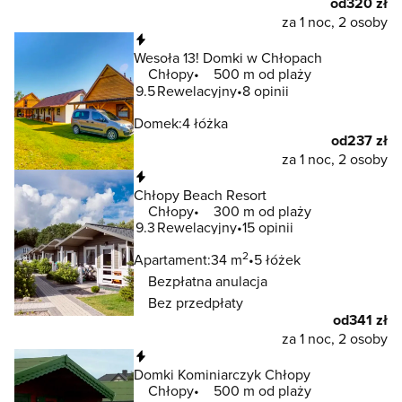
od
320 zł
za 1 noc, 2 osoby
Natychmiastowa rezerwacja
Wesoła 13! Domki w Chłopach
Chłopy
500 m od plaży
9.5
Rewelacyjny
8 opinii
Domek:
4 łóżka
od
237 zł
za 1 noc, 2 osoby
Natychmiastowa rezerwacja
Chłopy Beach Resort
Chłopy
300 m od plaży
9.3
Rewelacyjny
15 opinii
2
Apartament:
34 m
5 łóżek
Bezpłatna anulacja
Bez przedpłaty
od
341 zł
za 1 noc, 2 osoby
Natychmiastowa rezerwacja
Domki Kominiarczyk Chłopy
Chłopy
500 m od plaży