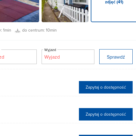
zdjęć (41)
y:
1min
do centrum:
10min
d
Wyjazd
Sprawdź
Zapytaj o dostępność
Zapytaj o dostępność