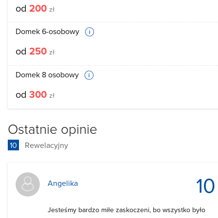
od
200
zł
Domek 6-osobowy
od
250
zł
Domek 8 osobowy
od
300
zł
Ostatnie opinie
10
Rewelacyjny
10
Angelika
Jesteśmy bardzo miłe zaskoczeni, bo wszystko było