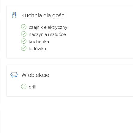
Kuchnia dla gości
czajnik elektryczny
naczynia i sztućce
kuchenka
lodówka
W obiekcie
grill