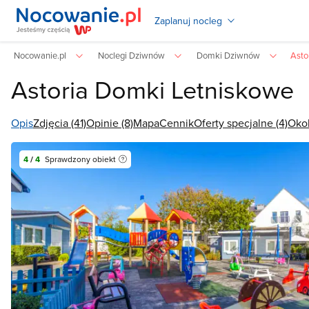
Zaplanuj nocleg
Nocowanie.pl
Noclegi Dziwnów
Domki Dziwnów
Asto
Astoria Domki Letniskowe
Opis
Zdjęcia (41)
Opinie (8)
Mapa
Cennik
Oferty specjalne (4)
Okol
4
/
4
Sprawdzony obiekt