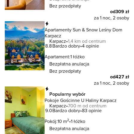
Bez przedpłaty
od
309 zł
za 1 noc, 2 osoby
Natychmiastowa rezerwacja
Apartamenty Sun & Snow Leśny Dom
Karpacz
Karpacz
1,4 km od centrum
8.8
Bardzo dobry
4 opinie
Apartament:
1 łóżko
Bezpłatna anulacja
Bez przedpłaty
od
427 zł
za 1 noc, 2 osoby
Natychmiastowa rezerwacja
Popularny wybór
Pokoje Gościnne U Haliny Karpacz
Karpacz
700 m od centrum
9.0
Bardzo dobry
83 opinie
2
Pokój:
10 m
1 łóżko
Bezpłatna anulacja