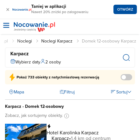
Taniej w aplikacji
×
OTWÓRZ
Nawet 20% zniżki po zalogowaniu
e.pl
Noclegi
Noclegi Karpacz
Domek 12-osobowy Karpacz
Karpacz
Wybierz daty
2 osoby
Pokaż
733 obiekty
z natychmiastową rezerwacją
Mapa
Filtruj
Sortuj
Karpacz - Domek 12-osobowy
Zobacz, jak sortujemy obiekty.
Natychmiastowa rezerwacja
Hotel Karolinka Karpacz
Karpacz
1,4 km od centrum