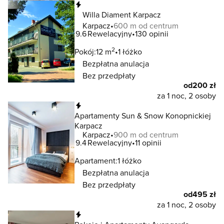
Natychmiastowa rezerwacja
Willa Diament Karpacz
Karpacz
600 m od centrum
9.6
Rewelacyjny
130 opinii
2
Pokój:
12 m
1 łóżko
Bezpłatna anulacja
Bez przedpłaty
od
200 zł
za 1 noc, 2 osoby
Natychmiastowa rezerwacja
Apartamenty Sun & Snow Konopnickiej
Karpacz
Karpacz
900 m od centrum
9.4
Rewelacyjny
11 opinii
Apartament:
1 łóżko
Bezpłatna anulacja
Bez przedpłaty
od
495 zł
za 1 noc, 2 osoby
Natychmiastowa rezerwacja