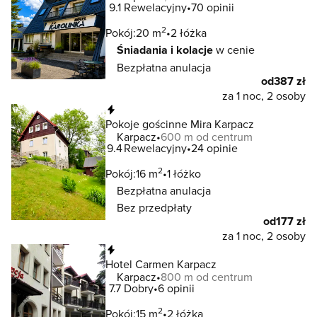
9.1
Rewelacyjny
70 opinii
2
Pokój:
20 m
2 łóżka
Śniadania i kolacje
w cenie
Bezpłatna anulacja
od
387 zł
za 1 noc, 2 osoby
Natychmiastowa rezerwacja
Pokoje gościnne Mira Karpacz
Karpacz
600 m od centrum
9.4
Rewelacyjny
24 opinie
2
Pokój:
16 m
1 łóżko
Bezpłatna anulacja
Bez przedpłaty
od
177 zł
za 1 noc, 2 osoby
Natychmiastowa rezerwacja
Hotel Carmen Karpacz
Karpacz
800 m od centrum
7.7
Dobry
6 opinii
2
Pokój:
15 m
2 łóżka