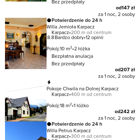
Bez przedpłaty
od
147 zł
za 1 noc, 2 osoby
Potwierdzenie do 24 h
Willa Jemioła Karpacz
Karpacz
200 m od centrum
8.8
Bardzo dobry
12 opinii
2
Pokój:
10 m
2 łóżka
Bezpłatna anulacja
Bez przedpłaty
od
207 zł
za 1 noc, 2 osoby
Natychmiastowa rezerwacja
Pokoje Chwila na Dolnej Karpacz
Karpacz
400 m od centrum
2
Pokój:
18 m
1 łóżko
od
242 zł
za 1 noc, 2 osoby
Potwierdzenie do 24 h
Willa Petrus Karpacz
Karpacz
300 m od centrum