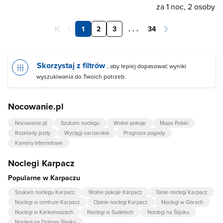
za 1 noc, 2 osoby
1
2
3
. . .
34
Skorzystaj z filtrów
, aby lepiej dopasować wyniki
wyszukiwania do Twoich potrzeb.
Nocowanie.pl
Nocowanie.pl
Szukam noclegu
Wolne pokoje
Mapa Polski
Rozkłady jazdy
Wyciągi narciarskie
Prognoza pogody
Kamery internetowe
Noclegi Karpacz
Popularne w Karpaczu
Szukam noclegu Karpacz
Wolne pokoje Karpacz
Tanie noclegi Karpacz
Noclegi w centrum Karpacz
Opinie noclegi Karpacz
Noclegi w Górach
Noclegi w Karkonoszach
Noclegi w Sudetach
Noclegi na Śląsku
Noclegi na Dolnym Śląsku