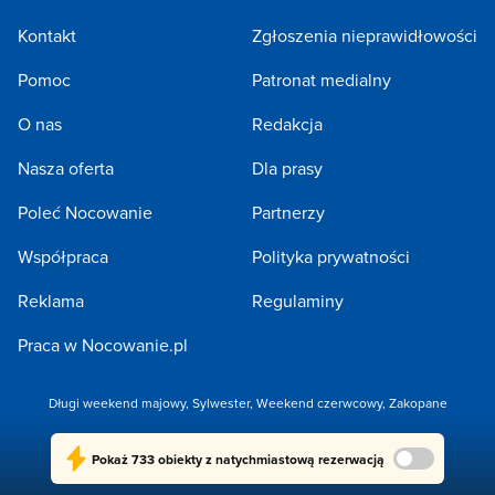
Kontakt
Zgłoszenia nieprawidłowości
Pomoc
Patronat medialny
O nas
Redakcja
Nasza oferta
Dla prasy
Poleć Nocowanie
Partnerzy
Współpraca
Polityka prywatności
Reklama
Regulaminy
Praca w Nocowanie.pl
Długi weekend majowy
,
Sylwester
,
Weekend czerwcowy
,
Zakopane
Copyright 2005-2026 by NOCOWANIE.PL Sp. z o.o.
Pokaż
733 obiekty
z natychmiastową rezerwacją