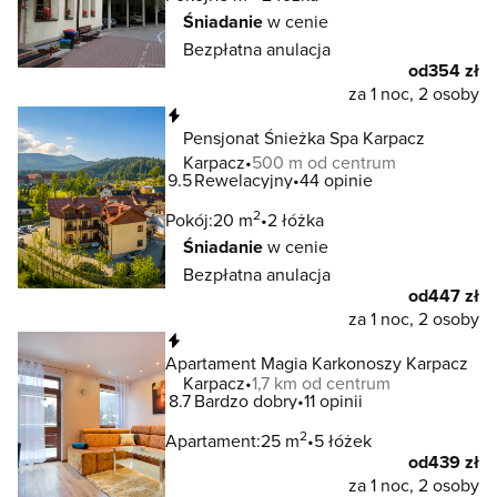
Śniadanie
w cenie
Bezpłatna anulacja
od
354 zł
za 1 noc, 2 osoby
Natychmiastowa rezerwacja
Pensjonat Śnieżka Spa Karpacz
Karpacz
500 m od centrum
9.5
Rewelacyjny
44 opinie
2
Pokój:
20 m
2 łóżka
Śniadanie
w cenie
Bezpłatna anulacja
od
447 zł
za 1 noc, 2 osoby
Natychmiastowa rezerwacja
Apartament Magia Karkonoszy Karpacz
Karpacz
1,7 km od centrum
8.7
Bardzo dobry
11 opinii
2
Apartament:
25 m
5 łóżek
od
439 zł
za 1 noc, 2 osoby