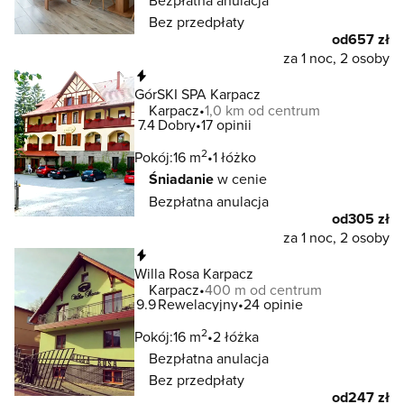
Bezpłatna anulacja
Bez przedpłaty
od
657 zł
za 1 noc, 2 osoby
Natychmiastowa rezerwacja
GórSKI SPA Karpacz
Karpacz
1,0 km od centrum
7.4
Dobry
17 opinii
2
Pokój:
16 m
1 łóżko
Śniadanie
w cenie
Bezpłatna anulacja
od
305 zł
za 1 noc, 2 osoby
Natychmiastowa rezerwacja
Willa Rosa Karpacz
Karpacz
400 m od centrum
9.9
Rewelacyjny
24 opinie
2
Pokój:
16 m
2 łóżka
Bezpłatna anulacja
Bez przedpłaty
od
247 zł