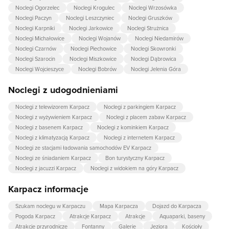
Noclegi Ogorzelec
Noclegi Krogulec
Noclegi Wrzosówka
Noclegi Paczyn
Noclegi Leszczyniec
Noclegi Gruszków
Noclegi Karpniki
Noclegi Jarkowice
Noclegi Strużnica
Noclegi Michałowice
Noclegi Wojanów
Noclegi Niedamirów
Noclegi Czarnów
Noclegi Piechowice
Noclegi Skowronki
Noclegi Szarocin
Noclegi Miszkowice
Noclegi Dąbrowica
Noclegi Wojcieszyce
Noclegi Bobrów
Noclegi Jelenia Góra
Noclegi z udogodnieniami
Noclegi z telewizorem Karpacz
Noclegi z parkingiem Karpacz
Noclegi z wyżywieniem Karpacz
Noclegi z placem zabaw Karpacz
Noclegi z basenem Karpacz
Noclegi z kominkiem Karpacz
Noclegi z klimatyzacją Karpacz
Noclegi z internetem Karpacz
Noclegi ze stacjami ładowania samochodów EV Karpacz
Noclegi ze śniadaniem Karpacz
Bon turystyczny Karpacz
Noclegi z jacuzzi Karpacz
Noclegi z widokiem na góry Karpacz
Karpacz informacje
Szukam noclegu w Karpaczu
Mapa Karpacza
Dojazd do Karpacza
Pogoda Karpacz
Atrakcje Karpacz
Atrakcje
Aquaparki, baseny
Atrakcje przyrodnicze
Fontanny
Galerie
Jeziora
Kościoły