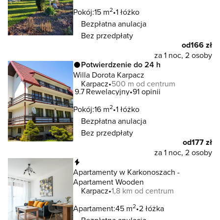
2
Pokój:
15 m
1 łóżko
Bezpłatna anulacja
Bez przedpłaty
od
166 zł
za 1 noc, 2 osoby
Potwierdzenie do 24 h
Willa Dorota Karpacz
Karpacz
500 m od centrum
9.7
Rewelacyjny
91 opinii
2
Pokój:
16 m
1 łóżko
Bezpłatna anulacja
Bez przedpłaty
od
177 zł
za 1 noc, 2 osoby
Natychmiastowa rezerwacja
Apartamenty w Karkonoszach -
Apartament Wooden
Karpacz
1,8 km od centrum
2
Apartament:
45 m
2 łóżka