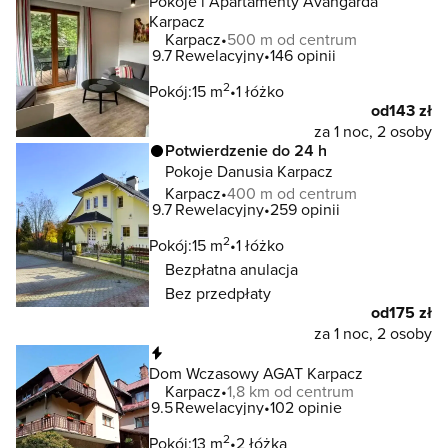
Pokoje i Apartamenty Avangarda
Karpacz
Karpacz
500 m od centrum
9.7
Rewelacyjny
146 opinii
2
Pokój:
15 m
1 łóżko
od
143 zł
za 1 noc, 2 osoby
Potwierdzenie do 24 h
Pokoje Danusia Karpacz
Karpacz
400 m od centrum
9.7
Rewelacyjny
259 opinii
2
Pokój:
15 m
1 łóżko
Bezpłatna anulacja
Bez przedpłaty
od
175 zł
za 1 noc, 2 osoby
Natychmiastowa rezerwacja
Dom Wczasowy AGAT Karpacz
Karpacz
1,8 km od centrum
9.5
Rewelacyjny
102 opinie
2
Pokój:
13 m
2 łóżka