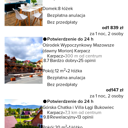
Domek:
8 łóżek
Bezpłatna anulacja
Bez przedpłaty
od
1 839 zł
za 1 noc, 2 osoby
Potwierdzenie do 24 h
Ośrodek Wypoczynkowy Mazowsze
(dawny Morion) Karpacz
Karpacz
300 m od centrum
8.7
Bardzo dobry
25 opinii
2
Pokój:
12 m
2 łóżka
Bezpłatna anulacja
Bez przedpłaty
od
147 zł
za 1 noc, 2 osoby
Potwierdzenie do 24 h
Górska Chatka i Villa Łągi Bukowiec
Karpacz
7,3 km od centrum
9.8
Rewelacyjny
13 opinii
2
Pokój:
20 m
1 łóżko