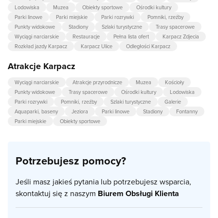
Lodowiska
Muzea
Obiekty sportowe
Ośrodki kultury
Parki linowe
Parki miejskie
Parki rozrywki
Pomniki, rzeźby
Punkty widokowe
Stadiony
Szlaki turystyczne
Trasy spacerowe
Wyciągi narciarskie
Restauracje
Pełna lista ofert
Karpacz Zdjecia
Rozkład jazdy Karpacz
Karpacz Ulice
Odległości Karpacz
Atrakcje Karpacz
Wyciągi narciarskie
Atrakcje przyrodnicze
Muzea
Kościoły
Punkty widokowe
Trasy spacerowe
Ośrodki kultury
Lodowiska
Parki rozrywki
Pomniki, rzeźby
Szlaki turystyczne
Galerie
Aquaparki, baseny
Jeziora
Parki linowe
Stadiony
Fontanny
Parki miejskie
Obiekty sportowe
Potrzebujesz pomocy?
Jeśli masz jakieś pytania lub potrzebujesz wsparcia,
skontaktuj się z naszym
Biurem Obsługi Klienta