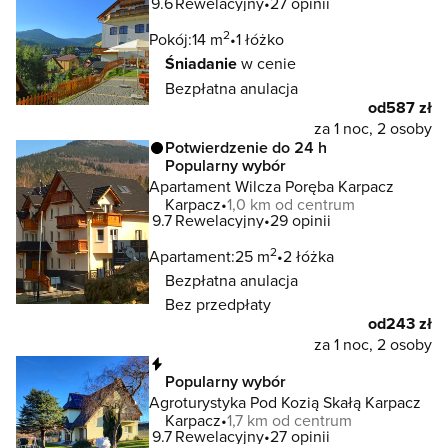
9.6
Rewelacyjny
27 opinii
2
Pokój:
14 m
1 łóżko
Śniadanie
w cenie
Bezpłatna anulacja
od
587 zł
za 1 noc, 2 osoby
Potwierdzenie do 24 h
Popularny wybór
Apartament Wilcza Poręba Karpacz
Karpacz
1,0 km od centrum
9.7
Rewelacyjny
29 opinii
2
Apartament:
25 m
2 łóżka
Bezpłatna anulacja
Bez przedpłaty
od
243 zł
za 1 noc, 2 osoby
Natychmiastowa rezerwacja
Popularny wybór
Agroturystyka Pod Kozią Skałą Karpacz
Karpacz
1,7 km od centrum
9.7
Rewelacyjny
27 opinii