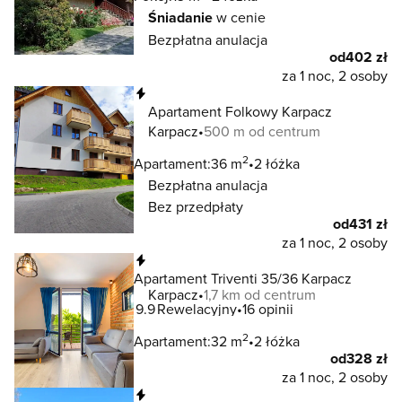
Śniadanie
w cenie
Bezpłatna anulacja
od
402 zł
za 1 noc, 2 osoby
Natychmiastowa rezerwacja
Apartament Folkowy Karpacz
Karpacz
500 m od centrum
2
Apartament:
36 m
2 łóżka
Bezpłatna anulacja
Bez przedpłaty
od
431 zł
za 1 noc, 2 osoby
Natychmiastowa rezerwacja
Apartament Triventi 35/36 Karpacz
Karpacz
1,7 km od centrum
9.9
Rewelacyjny
16 opinii
2
Apartament:
32 m
2 łóżka
od
328 zł
za 1 noc, 2 osoby
Natychmiastowa rezerwacja