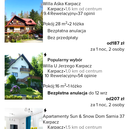
Willa Aśka Karpacz
Karpacz
1,6 km od centrum
9.4
Rewelacyjny
37 opinii
2
Pokój:
28 m
2 łóżka
Bezpłatna anulacja
Bez przedpłaty
od
187 zł
za 1 noc, 2 osoby
Natychmiastowa rezerwacja
Popularny wybór
Willa U Jerzego Karpacz
Karpacz
1,0 km od centrum
10
Rewelacyjny
54 opinie
2
Pokój:
16 m
1 łóżko
Bezpłatna anulacja
do 12 wrz
od
207 zł
za 1 noc, 2 osoby
Natychmiastowa rezerwacja
Apartamenty Sun & Snow Dom Sarnia 37
Karpacz
Karpacz
1,5 km od centrum