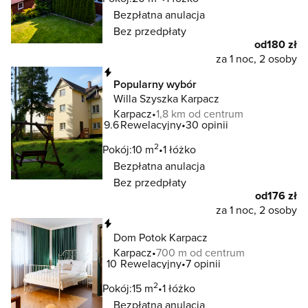
Bezpłatna anulacja
Bez przedpłaty
od
180 zł
za 1 noc, 2 osoby
Natychmiastowa rezerwacja
Popularny wybór
Willa Szyszka Karpacz
Karpacz
1,8 km od centrum
9.6
Rewelacyjny
30 opinii
2
Pokój:
10 m
1 łóżko
Bezpłatna anulacja
Bez przedpłaty
od
176 zł
za 1 noc, 2 osoby
Natychmiastowa rezerwacja
Dom Potok Karpacz
Karpacz
700 m od centrum
10
Rewelacyjny
7 opinii
2
Pokój:
15 m
1 łóżko
Bezpłatna anulacja