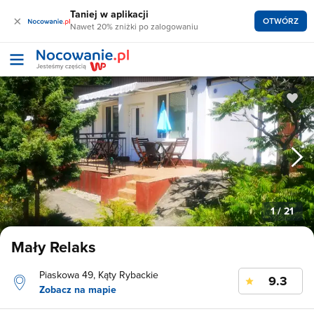
Taniej w aplikacji
×
OTWÓRZ
Nawet 20% zniżki po zalogowaniu
1
/ 21
Mały Relaks
Piaskowa 49, Kąty Rybackie
9.3
Zobacz na mapie