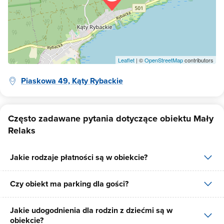
Leaflet
| ©
OpenStreetMap
contributors
Piaskowa 49, Kąty Rybackie
Często zadawane pytania dotyczące obiektu Mały
Relaks
Jakie rodzaje płatności są w obiekcie?
Czy obiekt ma parking dla gości?
W obiekcie dostępne są następujące formy płatności: gotówka,
płatność przelewem.
Jakie udogodnienia dla rodzin z dziećmi są w
Tak, Mały Relaks posiada bezpłatny parking dla gości na 15 miejsc.
obiekcie?