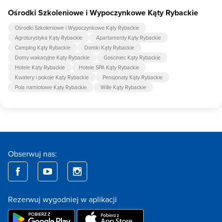
Ośrodki Szkoleniowe i Wypoczynkowe Kąty Rybackie
Ośrodki Szkoleniowe i Wypoczynkowe Kąty Rybackie
Agroturystyka Kąty Rybackie
Apartamenty Kąty Rybackie
Camping Kąty Rybackie
Domki Kąty Rybackie
Domy wakacyjne Kąty Rybackie
Gościniec Kąty Rybackie
Hotele Kąty Rybackie
Hotele SPA Kąty Rybackie
Kwatery i pokoje Kąty Rybackie
Pensjonaty Kąty Rybackie
Pola namiotowe Kąty Rybackie
Wille Kąty Rybackie
Obserwuj nas:
Rezerwuj wygodniej w aplikacji