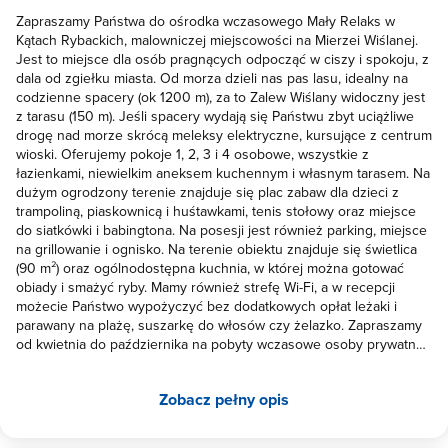
Zapraszamy Państwa do ośrodka wczasowego Mały Relaks w
Kątach Rybackich, malowniczej miejscowości na Mierzei Wiślanej.
Jest to miejsce dla osób pragnących odpocząć w ciszy i spokoju, z
dala od zgiełku miasta. Od morza dzieli nas pas lasu, idealny na
codzienne spacery (ok 1200 m), za to Zalew Wiślany widoczny jest
z tarasu (150 m). Jeśli spacery wydają się Państwu zbyt uciążliwe
drogę nad morze skrócą meleksy elektryczne, kursujące z centrum
wioski. Oferujemy pokoje 1, 2, 3 i 4 osobowe, wszystkie z
łazienkami, niewielkim aneksem kuchennym i własnym tarasem. Na
dużym ogrodzony terenie znajduje się plac zabaw dla dzieci z
trampoliną, piaskownicą i huśtawkami, tenis stołowy oraz miejsce
do siatkówki i babingtona. Na posesji jest również parking, miejsce
na grillowanie i ognisko. Na terenie obiektu znajduje się świetlica
(90 m²) oraz ogólnodostępna kuchnia, w której można gotować
obiady i smażyć ryby. Mamy również strefę Wi-Fi, a w recepcji
możecie Państwo wypożyczyć bez dodatkowych opłat leżaki i
parawany na plażę, suszarkę do włosów czy żelazko. Zapraszamy
od kwietnia do października na pobyty wczasowe osoby prywatne
jak również grupy zorganizowane i zielone szkoły. Akceptujemy
zwierzęta! W sprawie bardziej szczegółowych informacji prosimy o
Zobacz pełny opis
kontakt telefoniczny [numer telefonu został ukryty] Serdecznie
zapraszamy!