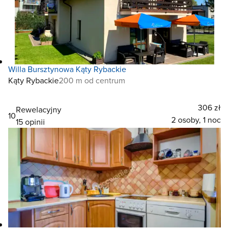
Willa Bursztynowa Kąty Rybackie
Kąty Rybackie
200 m od centrum
306 zł
Rewelacyjny
10
2 osoby, 1 noc
15 opinii