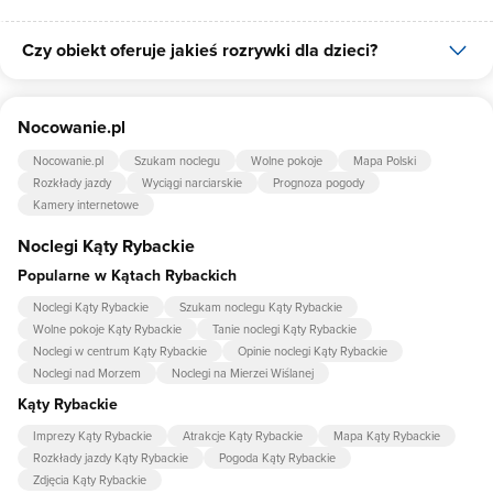
Czy obiekt oferuje jakieś rozrywki dla dzieci?
Udogodnienia dla rodzin z dziećmi jakie oferuje Mały Relaks to:
łóżeczko dla dziecka, krzesło do karmienia dziecka.
Tak, w obiekcie dla dzieci są przygotowane: plac zabaw dla dzieci,
Nocowanie.pl
piaskownica, trampolina, huśtawka.
Nocowanie.pl
Szukam noclegu
Wolne pokoje
Mapa Polski
Rozkłady jazdy
Wyciągi narciarskie
Prognoza pogody
Kamery internetowe
Noclegi Kąty Rybackie
Popularne w Kątach Rybackich
Noclegi Kąty Rybackie
Szukam noclegu Kąty Rybackie
Wolne pokoje Kąty Rybackie
Tanie noclegi Kąty Rybackie
Noclegi w centrum Kąty Rybackie
Opinie noclegi Kąty Rybackie
Noclegi nad Morzem
Noclegi na Mierzei Wiślanej
Kąty Rybackie
Imprezy Kąty Rybackie
Atrakcje Kąty Rybackie
Mapa Kąty Rybackie
Rozkłady jazdy Kąty Rybackie
Pogoda Kąty Rybackie
Zdjęcia Kąty Rybackie