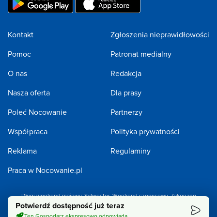
Kontakt
Zgłoszenia nieprawidłowości
Pomoc
Patronat medialny
O nas
Redakcja
Nasza oferta
Dla prasy
Poleć Nocowanie
Partnerzy
Współpraca
Polityka prywatności
Reklama
Regulaminy
Praca w Nocowanie.pl
Długi weekend majowy
,
Sylwester
,
Weekend czerwcowy
,
Zakopane
Potwierdź dostępność już teraz
Copyright 2005-2026 by NOCOWANIE.PL Sp. z o.o.
Ten Gospodarz ekspresowo odpowiada