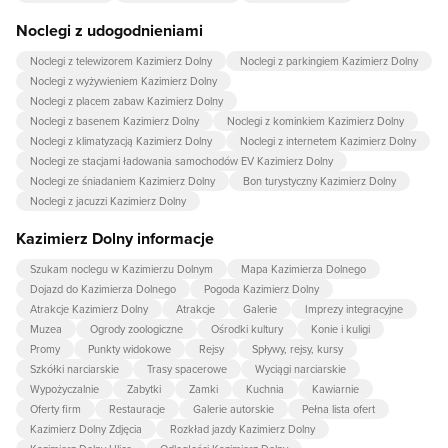
Noclegi z udogodnieniami
Noclegi z telewizorem Kazimierz Dolny
Noclegi z parkingiem Kazimierz Dolny
Noclegi z wyżywieniem Kazimierz Dolny
Noclegi z placem zabaw Kazimierz Dolny
Noclegi z basenem Kazimierz Dolny
Noclegi z kominkiem Kazimierz Dolny
Noclegi z klimatyzacją Kazimierz Dolny
Noclegi z internetem Kazimierz Dolny
Noclegi ze stacjami ładowania samochodów EV Kazimierz Dolny
Noclegi ze śniadaniem Kazimierz Dolny
Bon turystyczny Kazimierz Dolny
Noclegi z jacuzzi Kazimierz Dolny
Kazimierz Dolny informacje
Szukam noclegu w Kazimierzu Dolnym
Mapa Kazimierza Dolnego
Dojazd do Kazimierza Dolnego
Pogoda Kazimierz Dolny
Atrakcje Kazimierz Dolny
Atrakcje
Galerie
Imprezy integracyjne
Muzea
Ogrody zoologiczne
Ośrodki kultury
Konie i kuligi
Promy
Punkty widokowe
Rejsy
Spływy, rejsy, kursy
Szkółki narciarskie
Trasy spacerowe
Wyciągi narciarskie
Wypożyczalnie
Zabytki
Zamki
Kuchnia
Kawiarnie
Oferty firm
Restauracje
Galerie autorskie
Pełna lista ofert
Kazimierz Dolny Zdjęcia
Rozkład jazdy Kazimierz Dolny