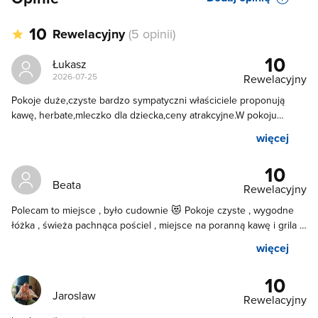
10
Rewelacyjny
(5 opinii)
10
Łukasz
2026-07-25
Rewelacyjny
Pokoje duże,czyste bardzo sympatyczni właściciele proponują
kawę, herbate,mleczko dla dziecka,ceny atrakcyjne.W pokoju
aneks, lodówka i nawet byly żywe kwiaty to duzy plus.Śmiało
więcej
można polecić.Do Kazimierza bliziutko.Pozdrawiam Ania,Ewa,Krzyś i
Łukasz
10
Beata
Rewelacyjny
Polecam to miejsce , było cudownie 😻 Pokoje czyste , wygodne
łóżka , świeża pachnąca pościel , miejsce na poranną kawę i grila …
bardzo mili i służący pomocą gospodarze ♥️ Dziękuję za miłe
więcej
przyjęcie i myślę do zobaczenia kiedyś 😘
10
Jaroslaw
Rewelacyjny