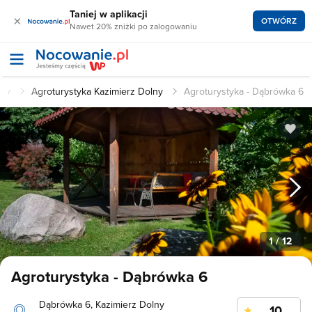
Taniej w aplikacji
×
OTWÓRZ
Nawet 20% zniżki po zalogowaniu
lny
Agroturystyka Kazimierz Dolny
Agroturystyka - Dąbrówka 6
1
/ 12
Agroturystyka - Dąbrówka 6
Dąbrówka 6, Kazimierz Dolny
10