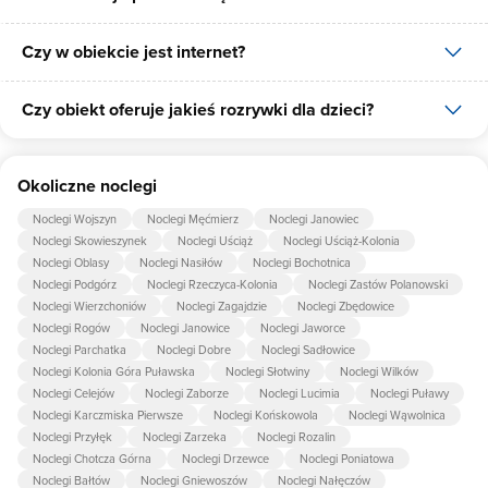
Czy w obiekcie jest internet?
W obiekcie dostępne są następujące formy płatności: gotówka.
Czy obiekt oferuje jakieś rozrywki dla dzieci?
Tak, Agroturystyka - Dąbrówka 6 udostępnia dla swoich gości
internet.
Tak, w obiekcie dla dzieci są przygotowane: huśtawka, hamak.
Okoliczne noclegi
Noclegi Wojszyn
Noclegi Męćmierz
Noclegi Janowiec
Noclegi Skowieszynek
Noclegi Uściąż
Noclegi Uściąż-Kolonia
Noclegi Oblasy
Noclegi Nasiłów
Noclegi Bochotnica
Noclegi Podgórz
Noclegi Rzeczyca-Kolonia
Noclegi Zastów Polanowski
Noclegi Wierzchoniów
Noclegi Zagajdzie
Noclegi Zbędowice
Noclegi Rogów
Noclegi Janowice
Noclegi Jaworce
Noclegi Parchatka
Noclegi Dobre
Noclegi Sadłowice
Noclegi Kolonia Góra Puławska
Noclegi Słotwiny
Noclegi Wilków
Noclegi Celejów
Noclegi Zaborze
Noclegi Lucimia
Noclegi Puławy
Noclegi Karczmiska Pierwsze
Noclegi Końskowola
Noclegi Wąwolnica
Noclegi Przyłęk
Noclegi Zarzeka
Noclegi Rozalin
Noclegi Chotcza Górna
Noclegi Drzewce
Noclegi Poniatowa
Noclegi Bałtów
Noclegi Gniewoszów
Noclegi Nałęczów