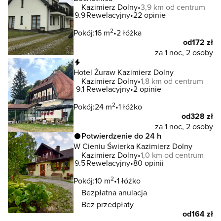
Kazimierz Dolny
3,9 km od centrum
9.9
Rewelacyjny
22 opinie
2
Pokój:
16 m
2 łóżka
od
172 zł
za 1 noc, 2 osoby
Natychmiastowa rezerwacja
Hotel Żuraw Kazimierz Dolny
Kazimierz Dolny
1,8 km od centrum
9.1
Rewelacyjny
2 opinie
2
Pokój:
24 m
1 łóżko
od
328 zł
za 1 noc, 2 osoby
Potwierdzenie do 24 h
W Cieniu Świerka Kazimierz Dolny
Kazimierz Dolny
1,0 km od centrum
9.5
Rewelacyjny
80 opinii
2
Pokój:
10 m
1 łóżko
Bezpłatna anulacja
Bez przedpłaty
od
164 zł