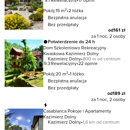
9.1
Rewelacyjny
17 opinii
2
Pokój:
15 m
2 łóżka
Bezpłatna anulacja
Bez przedpłaty
od
161 zł
za 1 noc, 2 osoby
Potwierdzenie do 24 h
Dom Szkoleniowo Rekreacyjny
Kwaskowa Kazimierz Dolny
Kazimierz Dolny
800 m od centrum
9.3
Rewelacyjny
22 opinie
2
Pokój:
20 m
1 łóżko
Bezpłatna anulacja
Bez przedpłaty
od
189 zł
za 1 noc, 2 osoby
Natychmiastowa rezerwacja
Casablanca Pokoje i Apartamenty
Kazimierz Dolny
Kazimierz Dolny
1,6 km od centrum