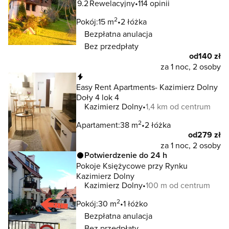
9.2
Rewelacyjny
114 opinii
2
Pokój:
15 m
2 łóżka
Bezpłatna anulacja
Bez przedpłaty
od
140 zł
za 1 noc, 2 osoby
Natychmiastowa rezerwacja
Easy Rent Apartments- Kazimierz Dolny
Doły 4 lok 4
Kazimierz Dolny
1,4 km od centrum
2
Apartament:
38 m
2 łóżka
od
279 zł
za 1 noc, 2 osoby
Potwierdzenie do 24 h
Pokoje Księżycowe przy Rynku
Kazimierz Dolny
Kazimierz Dolny
100 m od centrum
2
Pokój:
30 m
1 łóżko
Bezpłatna anulacja
Bez przedpłaty