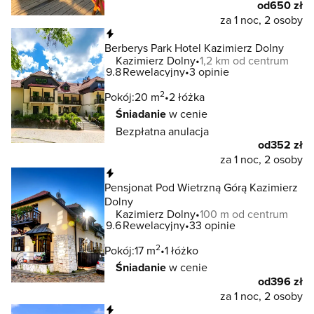
od
650 zł
za 1 noc, 2 osoby
Natychmiastowa rezerwacja
Berberys Park Hotel Kazimierz Dolny
Kazimierz Dolny
1,2 km od centrum
9.8
Rewelacyjny
3 opinie
2
Pokój:
20 m
2 łóżka
Śniadanie
w cenie
Bezpłatna anulacja
od
352 zł
za 1 noc, 2 osoby
Natychmiastowa rezerwacja
Pensjonat Pod Wietrzną Górą Kazimierz
Dolny
Kazimierz Dolny
100 m od centrum
9.6
Rewelacyjny
33 opinie
2
Pokój:
17 m
1 łóżko
Śniadanie
w cenie
od
396 zł
za 1 noc, 2 osoby
Natychmiastowa rezerwacja