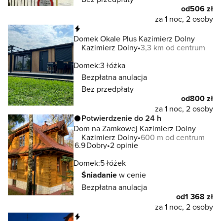
od
506 zł
za 1 noc, 2 osoby
Natychmiastowa rezerwacja
Domek Okale Plus Kazimierz Dolny
Kazimierz Dolny
3,3 km od centrum
Domek:
3 łóżka
Bezpłatna anulacja
Bez przedpłaty
od
800 zł
za 1 noc, 2 osoby
Potwierdzenie do 24 h
Dom na Zamkowej Kazimierz Dolny
Kazimierz Dolny
600 m od centrum
6.9
Dobry
2 opinie
Domek:
5 łóżek
Śniadanie
w cenie
Bezpłatna anulacja
od
1 368 zł
za 1 noc, 2 osoby
Natychmiastowa rezerwacja