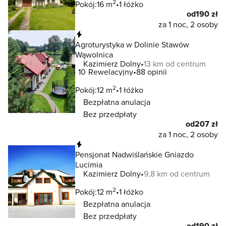
2
Pokój:
16 m
1 łóżko
od
190 zł
za 1 noc, 2 osoby
Natychmiastowa rezerwacja
Agroturystyka w Dolinie Stawów
Wąwolnica
Kazimierz Dolny
13 km od centrum
10
Rewelacyjny
88 opinii
2
Pokój:
12 m
1 łóżko
Bezpłatna anulacja
Bez przedpłaty
od
207 zł
za 1 noc, 2 osoby
Natychmiastowa rezerwacja
Pensjonat Nadwiślańskie Gniazdo
Lucimia
Kazimierz Dolny
9,8 km od centrum
2
Pokój:
12 m
1 łóżko
Bezpłatna anulacja
Bez przedpłaty
od
190 zł