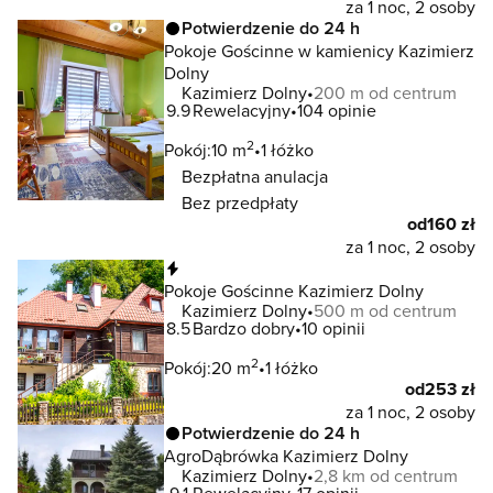
za 1 noc, 2 osoby
Potwierdzenie do 24 h
Pokoje Gościnne w kamienicy Kazimierz
Dolny
Kazimierz Dolny
200 m od centrum
9.9
Rewelacyjny
104 opinie
2
Pokój:
10 m
1 łóżko
Bezpłatna anulacja
Bez przedpłaty
od
160 zł
za 1 noc, 2 osoby
Natychmiastowa rezerwacja
Pokoje Gościnne Kazimierz Dolny
Kazimierz Dolny
500 m od centrum
8.5
Bardzo dobry
10 opinii
2
Pokój:
20 m
1 łóżko
od
253 zł
za 1 noc, 2 osoby
Potwierdzenie do 24 h
AgroDąbrówka Kazimierz Dolny
Kazimierz Dolny
2,8 km od centrum