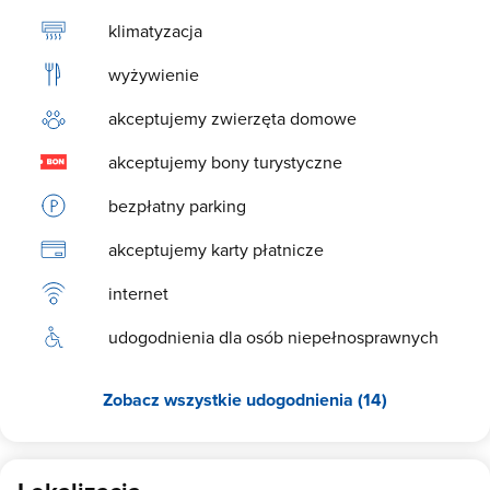
pragnienia, jak dostarczenie porannej prasy, kwiatów do pokoju,
klimatyzacja
czy też przygotowanie romantycznej dekoracji z płatków róż, bądź
kąpieli w Apartamencie. Zapewniamy, że Państwa pobyt w
wyżywienie
Kazimierzu Dolnym będzie niepowtarzalny. Serdecznie
zapraszamy!
akceptujemy zwierzęta domowe
akceptujemy bony turystyczne
bezpłatny parking
akceptujemy karty płatnicze
internet
udogodnienia dla osób niepełnosprawnych
Zobacz wszystkie udogodnienia (14)