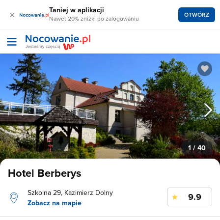
Taniej w aplikacji
×
OTWÓRZ
Nawet 20% zniżki po zalogowaniu
1
/ 40
Hotel Berberys
Szkolna 29, Kazimierz Dolny
9.9
Zobacz na mapie