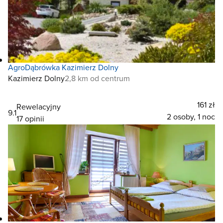
AgroDąbrówka Kazimierz Dolny
Kazimierz Dolny
2,8 km od centrum
161 zł
Rewelacyjny
9.1
2 osoby, 1 noc
17 opinii