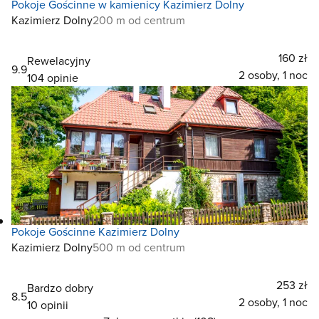
Pokoje Gościnne w kamienicy Kazimierz Dolny
Kazimierz Dolny
200 m od centrum
160 zł
Rewelacyjny
9.9
2 osoby, 1 noc
104 opinie
Pokoje Gościnne Kazimierz Dolny
Kazimierz Dolny
500 m od centrum
253 zł
Bardzo dobry
8.5
2 osoby, 1 noc
10 opinii