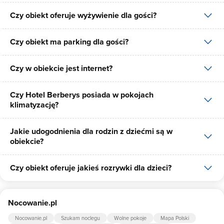
Czy obiekt oferuje wyżywienie dla gości?
W obiekcie dostępne są następujące formy płatności: gotówka,
płatność przelewem, płatność kartą.
Czy obiekt ma parking dla gości?
W obiekcie dostępne jest wyżywienie dla gości, dostępne posiłki:
śniadania, obiady, kolacje, obiadokolacje.
Czy w obiekcie jest internet?
Tak, Hotel Berberys posiada bezpłatny parking dla gości na 40
miejsc.
Czy Hotel Berberys posiada w pokojach
Tak, Hotel Berberys udostępnia dla swoich gości internet.
klimatyzację?
Jakie udogodnienia dla rodzin z dziećmi są w
Tak, jednym z udogodnień dla klientów Hotel Berberys jest
obiekcie?
klimatyzacja.
Czy obiekt oferuje jakieś rozrywki dla dzieci?
Udogodnienia dla rodzin z dziećmi jakie oferuje Hotel Berberys to:
animacje, krzesło do karmienia dziecka, pościel dla dzieci.
Tak, w obiekcie dla dzieci są przygotowane: kącik zabaw dla dzieci,
Nocowanie.pl
trampolina, huśtawka.
Nocowanie.pl
Szukam noclegu
Wolne pokoje
Mapa Polski