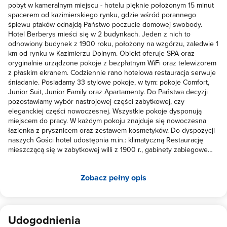
pobyt w kameralnym miejscu - hotelu pięknie położonym 15 minut
spacerem od kazimierskiego rynku, gdzie wśród porannego
śpiewu ptaków odnajdą Państwo poczucie domowej swobody.
Hotel Berberys mieści się w 2 budynkach. Jeden z nich to
odnowiony budynek z 1900 roku, położony na wzgórzu, zaledwie 1
km od rynku w Kazimierzu Dolnym. Obiekt oferuje SPA oraz
oryginalnie urządzone pokoje z bezpłatnym WiFi oraz telewizorem
z płaskim ekranem. Codziennie rano hotelowa restauracja serwuje
śniadanie. Posiadamy 33 stylowe pokoje, w tym: pokoje Comfort,
Junior Suit, Junior Family oraz Apartamenty. Do Państwa decyzji
pozostawiamy wybór nastrojowej części zabytkowej, czy
eleganckiej części nowoczesnej. Wszystkie pokoje dysponują
miejscem do pracy. W każdym pokoju znajduje się nowoczesna
łazienka z prysznicem oraz zestawem kosmetyków. Do dyspozycji
naszych Gości hotel udostępnia m.in.: klimatyczną Restaurację
mieszczącą się w zabytkowej willi z 1900 r., gabinety zabiegowe
oraz Atelier Kąpieli i Saun, klub Winiarnię, letni, przestronny taras,
miejsce na ognisko oraz salę balową i konferencyjną Dodatkowo
Zobacz pełny opis
zapewniamy: 24 godz obsługę transport monitorowany
darmowy transport darmowe Wi-Fi wypożyczalnie rowerów
kącik zabaw dla dzieci organizacje dodatkowych aktywności (
kulig, bryczki, zwiedzanie Kazimierza Dolnego) bilard tenis
stołowy Gwarantujemy niepowtarzalną atmosferę oraz
Udogodnienia
indywidualne podejście. Chętnie spełnimy Państwa dodatkowe