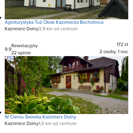
Agroturystyka Tuż Obok Kazimierza Bochotnica
Kazimierz Dolny
3,9 km od centrum
172 zł
Rewelacyjny
9.9
2 osoby, 1 noc
22 opinie
W Cieniu Świerka Kazimierz Dolny
Kazimierz Dolny
1,0 km od centrum