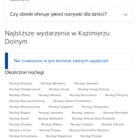
Czy obiekt oferuje jakieś rozrywki dla dzieci?
Najbliższe wydarzenia w Kazimierzu
Dolnym
Nie znaleziono w tym terminie żadnych wydarzeń
Okoliczne noclegi
Noclegi Wojszyn
Noclegi Męćmierz
Noclegi Janowiec
Noclegi Skowieszynek
Noclegi Uściąż
Noclegi Uściąż-Kolonia
Noclegi Oblasy
Noclegi Nasiłów
Noclegi Bochotnica
Noclegi Podgórz
Noclegi Rzeczyca-Kolonia
Noclegi Zastów Polanowski
Noclegi Wierzchoniów
Noclegi Zagajdzie
Noclegi Zbędowice
Noclegi Rogów
Noclegi Janowice
Noclegi Jaworce
Noclegi Parchatka
Noclegi Dobre
Noclegi Sadłowice
Noclegi Kolonia Góra Puławska
Noclegi Słotwiny
Noclegi Wilków
Noclegi Celejów
Noclegi Zaborze
Noclegi Lucimia
Noclegi Puławy
Noclegi Karczmiska Pierwsze
Noclegi Końskowola
Noclegi Wąwolnica
Noclegi Przyłęk