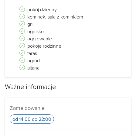
pokój dzienny
kominek, sala z kominkiem
grill
ognisko
ogrzewanie
pokoje rodzinne
taras
ogród
altana
Ważne informacje
Zameldowanie
od 14:00 do 22:00