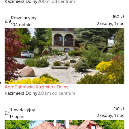
Kazimierz Dolny
200 m od centrum
160 zł
Rewelacyjny
9.9
2 osoby, 1 noc
104 opinie
AgroDąbrówka Kazimierz Dolny
Kazimierz Dolny
2,8 km od centrum
161 zł
Rewelacyjny
9.1
2 osoby, 1 noc
17 opinii