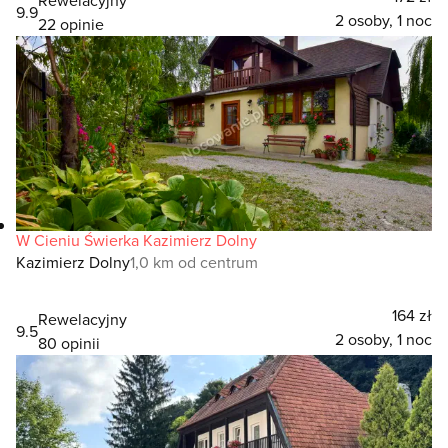
9.9
2 osoby, 1 noc
22 opinie
W Cieniu Świerka Kazimierz Dolny
Kazimierz Dolny
1,0 km od centrum
164 zł
Rewelacyjny
9.5
2 osoby, 1 noc
80 opinii