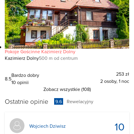
Pokoje Gościnne Kazimierz Dolny
Kazimierz Dolny
500 m od centrum
253 zł
Bardzo dobry
8.5
2 osoby, 1 noc
10 opinii
Zobacz wszystkie (108)
Ostatnie opinie
9.6
Rewelacyjny
10
Wojciech Dziwisz