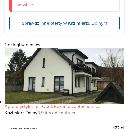
serwisie.
Sprawdź inne oferty w Kazimierzu Dolnym
Noclegi w okolicy
Agroturystyka Tuż Obok Kazimierza Bochotnica
Kazimierz Dolny
3,9 km od centrum
172 zł
Rewelacyjny