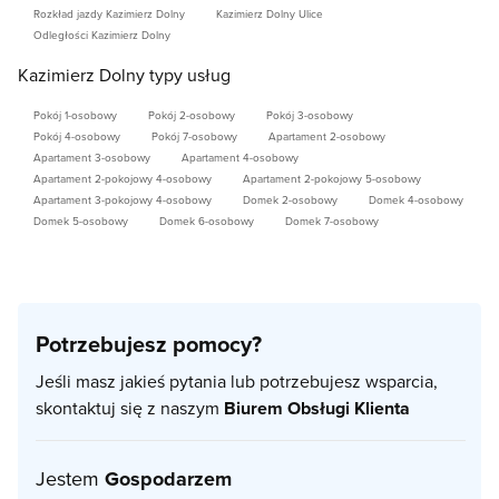
Rozkład jazdy Kazimierz Dolny
Kazimierz Dolny Ulice
Odległości Kazimierz Dolny
Kazimierz Dolny typy usług
Pokój 1-osobowy
Pokój 2-osobowy
Pokój 3-osobowy
Pokój 4-osobowy
Pokój 7-osobowy
Apartament 2-osobowy
Apartament 3-osobowy
Apartament 4-osobowy
Apartament 2-pokojowy 4-osobowy
Apartament 2-pokojowy 5-osobowy
Apartament 3-pokojowy 4-osobowy
Domek 2-osobowy
Domek 4-osobowy
Domek 5-osobowy
Domek 6-osobowy
Domek 7-osobowy
Potrzebujesz pomocy?
Jeśli masz jakieś pytania lub potrzebujesz wsparcia,
skontaktuj się z naszym
Biurem Obsługi Klienta
Jestem
Gospodarzem