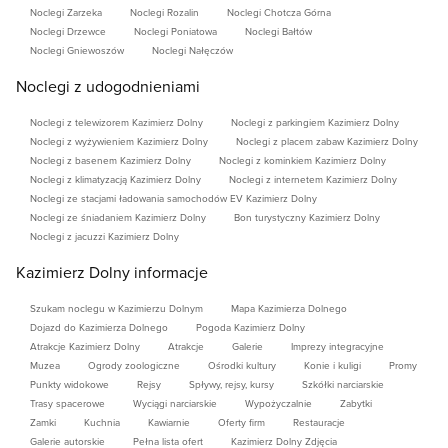
Noclegi Zarzeka
Noclegi Rozalin
Noclegi Chotcza Górna
Noclegi Drzewce
Noclegi Poniatowa
Noclegi Bałtów
Noclegi Gniewoszów
Noclegi Nałęczów
Noclegi z udogodnieniami
Noclegi z telewizorem Kazimierz Dolny
Noclegi z parkingiem Kazimierz Dolny
Noclegi z wyżywieniem Kazimierz Dolny
Noclegi z placem zabaw Kazimierz Dolny
Noclegi z basenem Kazimierz Dolny
Noclegi z kominkiem Kazimierz Dolny
Noclegi z klimatyzacją Kazimierz Dolny
Noclegi z internetem Kazimierz Dolny
Noclegi ze stacjami ładowania samochodów EV Kazimierz Dolny
Noclegi ze śniadaniem Kazimierz Dolny
Bon turystyczny Kazimierz Dolny
Noclegi z jacuzzi Kazimierz Dolny
Kazimierz Dolny informacje
Szukam noclegu w Kazimierzu Dolnym
Mapa Kazimierza Dolnego
Dojazd do Kazimierza Dolnego
Pogoda Kazimierz Dolny
Atrakcje Kazimierz Dolny
Atrakcje
Galerie
Imprezy integracyjne
Muzea
Ogrody zoologiczne
Ośrodki kultury
Konie i kuligi
Promy
Punkty widokowe
Rejsy
Spływy, rejsy, kursy
Szkółki narciarskie
Trasy spacerowe
Wyciągi narciarskie
Wypożyczalnie
Zabytki
Zamki
Kuchnia
Kawiarnie
Oferty firm
Restauracje
Galerie autorskie
Pełna lista ofert
Kazimierz Dolny Zdjęcia