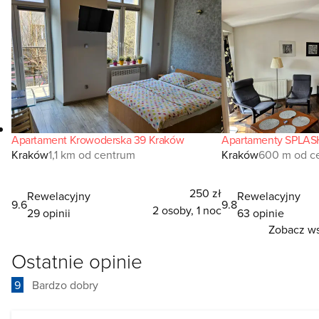
Apartament Krowoderska 39 Kraków
Apartamenty SPLAS
Kraków
1,1 km od centrum
Kraków
600 m od c
250 zł
Rewelacyjny
Rewelacyjny
9.6
9.8
2 osoby, 1 noc
29 opinii
63 opinie
Zobacz ws
Ostatnie opinie
9
Bardzo dobry