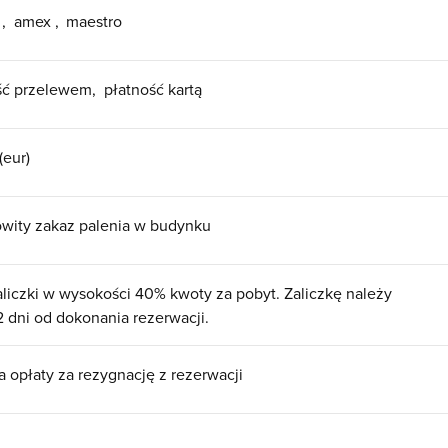
d
amex
maestro
ść przelewem
płatność kartą
(eur)
wity zakaz palenia w budynku
aliczki w wysokości 40% kwoty za pobyt. Zaliczkę należy
2 dni od dokonania rezerwacji.
a opłaty za rezygnację z rezerwacji