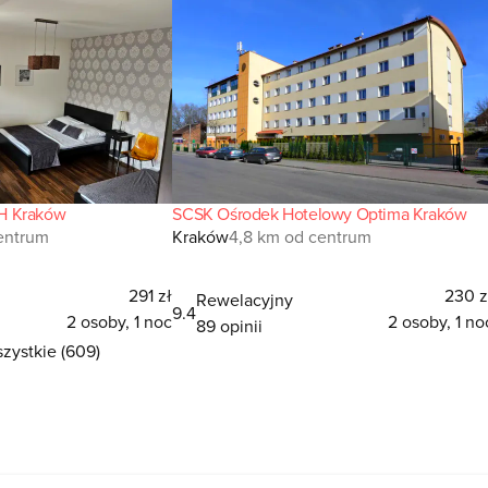
H Kraków
SCSK Ośrodek Hotelowy Optima Kraków
entrum
Kraków
4,8 km od centrum
291 zł
230 z
Rewelacyjny
9.4
2 osoby, 1 noc
2 osoby, 1 no
89 opinii
zystkie (609)