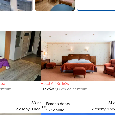
ków
Hotel Alf Kraków
entrum
Kraków
2,8 km od centrum
180 zł
181 z
Bardzo dobry
8.8
2 osoby, 1 noc
2 osoby, 1 no
162 opinie