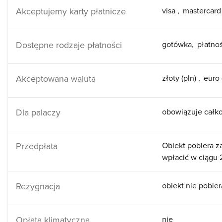
Akceptujemy karty płatnicze
visa
mastercar
Dostępne rodzaje płatności
gotówka
płatno
Akceptowana waluta
złoty (pln)
euro 
Dla palaczy
obowiązuje całko
Przedpłata
Obiekt pobiera z
wpłacić w ciągu 
Rezygnacja
obiekt nie pobier
Opłata klimatyczna
nie