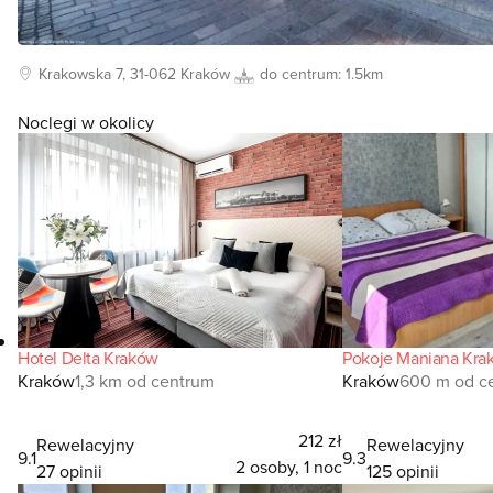
Krakowska
7, 31-062
Kraków
do centrum:
1.5km
Noclegi w okolicy
Hotel Delta Kraków
Pokoje Maniana Kra
Kraków
1,3 km od centrum
Kraków
600 m od c
212 zł
Rewelacyjny
Rewelacyjny
9.1
9.3
2 osoby, 1 noc
27 opinii
125 opinii