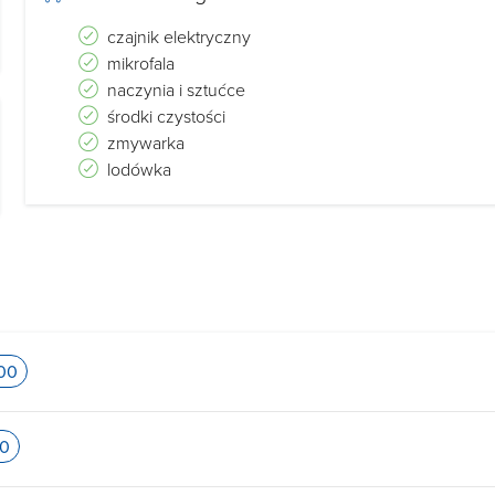
czajnik elektryczny
mikrofala
naczynia i sztućce
środki czystości
zmywarka
lodówka
:00
00