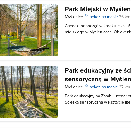
Park Miejski w Myślen
Myślenice
pokaż na mapie
26 km
Chcecie odpocząć w środku miasta? 
miejskiego w Myślenicach. Obiekt zl
35 km od Krakowa w dzielnicy Zarabi
Tutaj na pewno nie będziecie się nud
przystosowany do różnego rodzaju 
Park edukacyjny ze śc
sensoryczną w Myślen
Myślenice
pokaż na mapie
27 km
Park edukacyjny na Zarabiu został o
Ścieżka sensoryczna w kształcie lit
i zbudowana jest wyłącznie z natural
interesuje Was przyroda, warto skor
tablic i słupków edukacyjnych, dzi