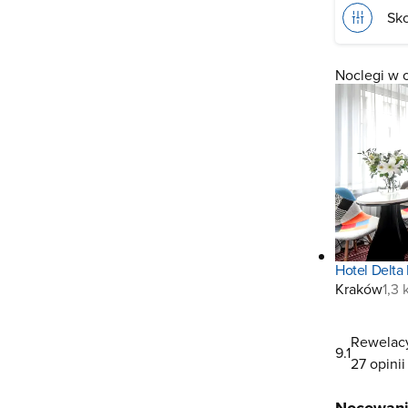
Sko
Noclegi w 
Hotel Delta
Kraków
1,3
Rewelac
9.1
27 opinii
Nocowani