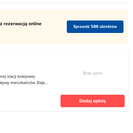
z rezerwacją online
Sprawdź 588 obiektów
Brak opinii
ej stacji kolejowej
jatywy mieszkańców. Daje
ę warzyw, kwiatków oraz
rzeniach – koncertach,
Dodaj opinię
, któ