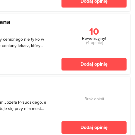
Dodaj opinię
ych
dana
10
Rewelacyjny!
wy cenionego nie tylko w
(4 opinie)
 ceniony lekarz, który
ny na stan zdrowia
zenie świadomości w tym
Dodaj opinię
społecz
Brak opinii
m Józefa Piłsudskiego, a
uje się przy nim most
 cumują barki. Na całej
udowanym w latach 1905–
Dodaj opinię
w i