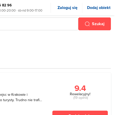
6 82 96
Zaloguj się
Dodaj obiekt
8:00-20:00 · sb-nd 9:00-17:00
Szukaj
9.4
Rewelacyjny!
iejsc w Krakowie i
(19 opinii)
turysty. Trudno nie trafić
 powierzchni 20 hektarów i
i zabytkami. Park