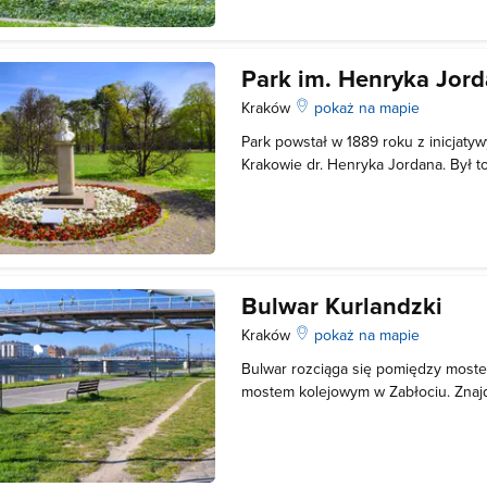
podzielono na osiem ogrodów, któr
Park im. Henryka Jor
Kraków
pokaż na mapie
Park powstał w 1889 roku z inicjaty
Krakowie dr. Henryka Jordana. Był to
zajmował się również wpływem higie
społeczeństwa i zabiegał o podnos
zakresie we wszystkich warstwach 
Bulwar Kurlandzki
Kraków
pokaż na mapie
Bulwar rozciąga się pomiędzy moste
mostem kolejowym w Zabłociu. Znajd
Powstańców Śląskich, a na nadbrzeżu
długości podzielony jest murem zb
1909, z łączeniami w postaci schodó