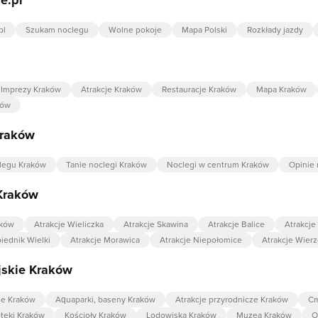
pl
Szukam noclegu
Wolne pokoje
Mapa Polski
Rozkłady jazdy
Imprezy Kraków
Atrakcje Kraków
Restauracje Kraków
Mapa Kraków
ków
Kraków
legu Kraków
Tanie noclegi Kraków
Noclegi w centrum Kraków
Opinie 
 Kraków
aków
Atrakcje Wieliczka
Atrakcje Skawina
Atrakcje Balice
Atrakcje
iednik Wielki
Atrakcje Morawica
Atrakcje Niepołomice
Atrakcje Wier
jskie Kraków
kie Kraków
Aquaparki, baseny Kraków
Atrakcje przyrodnicze Kraków
Cm
oteki Kraków
Kościoły Kraków
Lodowiska Kraków
Muzea Kraków
O