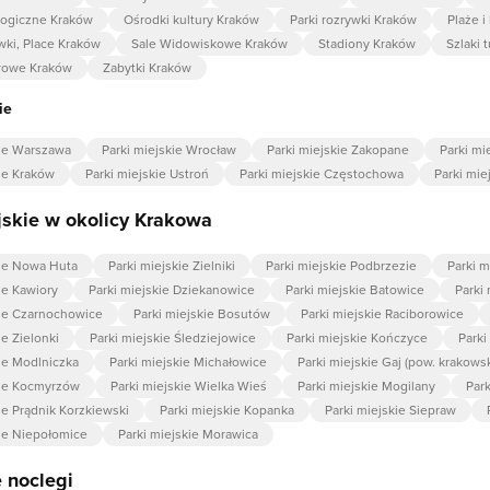
logiczne Kraków
Ośrodki kultury Kraków
Parki rozrywki Kraków
Plaże i
wki, Place Kraków
Sale Widowiskowe Kraków
Stadiony Kraków
Szlaki 
rowe Kraków
Zabytki Kraków
ie
kie Warszawa
Parki miejskie Wrocław
Parki miejskie Zakopane
Parki mi
kie Kraków
Parki miejskie Ustroń
Parki miejskie Częstochowa
Parki mie
jskie w okolicy Krakowa
kie Nowa Huta
Parki miejskie Zielniki
Parki miejskie Podbrzezie
Parki 
ie Kawiory
Parki miejskie Dziekanowice
Parki miejskie Batowice
Parki
kie Czarnochowice
Parki miejskie Bosutów
Parki miejskie Raciborowice
ie Zielonki
Parki miejskie Śledziejowice
Parki miejskie Kończyce
Parki
kie Modlniczka
Parki miejskie Michałowice
Parki miejskie Gaj (pow. krakowsk
kie Kocmyrzów
Parki miejskie Wielka Wieś
Parki miejskie Mogilany
Par
ie Prądnik Korzkiewski
Parki miejskie Kopanka
Parki miejskie Siepraw
kie Niepołomice
Parki miejskie Morawica
 noclegi