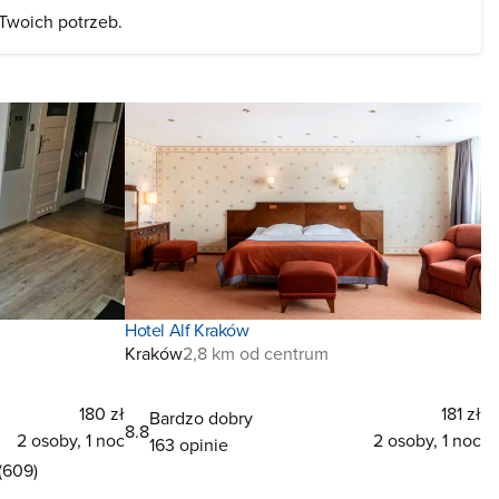
 Twoich potrzeb.
Hotel Alf Kraków
Kraków
2,8 km od centrum
180 zł
181 zł
Bardzo dobry
8.8
2 osoby, 1 noc
2 osoby, 1 noc
163 opinie
(609)