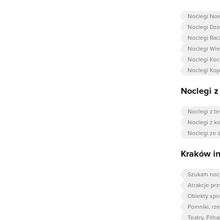
Noclegi No
Noclegi Dzi
Noclegi Rac
Noclegi Wie
Noclegi Ko
Noclegi Ko
Noclegi 
Noclegi z t
Noclegi z k
Noclegi ze 
Kraków i
Szukam noc
Atrakcje pr
Obiekty spo
Pomniki, rz
Teatry, Filh