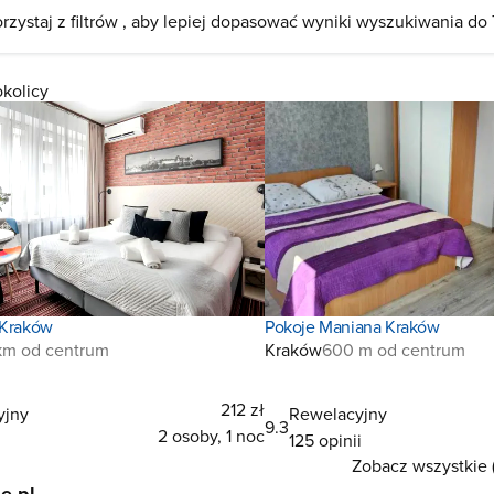
rzystaj z filtrów , aby lepiej dopasować wyniki wyszukiwania do
okolicy
 Kraków
Pokoje Maniana Kraków
 km od centrum
Kraków
600 m od centrum
212 zł
yjny
Rewelacyjny
9.3
2 osoby, 1 noc
125 opinii
Zobacz wszystkie 
e.pl