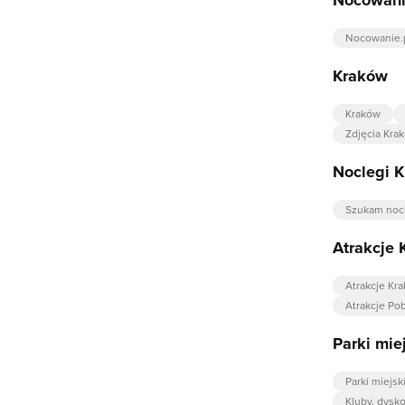
Nocowanie.
Kraków
Kraków
Zdjęcia Kra
Noclegi 
Szukam noc
Atrakcje
Atrakcje Kr
Atrakcje Pob
Parki mie
Parki miejs
Kluby, dysk