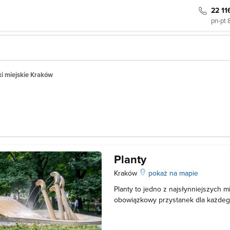
22 11
pn-pt 
ki miejskie Kraków
Planty
Kraków
pokaż na mapie
Planty to jedno z najsłynniejszych m
obowiązkowy przystanek dla każdego 
do tego parku, gdyż rozciąga się na
sąsiaduje z największymi krakowskim