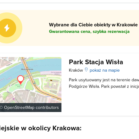
Wybrane dla Ciebie obiekty w Krakowie 
Gwarantowana cena, szybka rezerwacja
Park Stacja Wisła
Kraków
pokaż na mapie
Park usytuowany jest na terenie dawn
Podgórze Wisła. Park powstał z inic
możliwość uprawiania sportu, upraw
uczestniczenia w kameralnych wyda
wystawach plenerowych. W pawilonie
 ©
OpenStreetMap
contributors
iejskie w okolicy Krakowa: