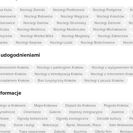
wa Huta
Noclegi Zielniki
Noclegi Podbrzezie
Noclegi Podgórze
N
ekanowice
Noclegi Batowice
Noclegi Węgrzce
Noclegi Kokotów
iborowice
Noclegi Zastów
Noclegi Strumiany
Noclegi Zielonki
No
liczka
Noclegi Modlnica
Noclegi Modlniczka
Noclegi Michałowice
cmyrzów
Noclegi Wielka Wieś
Noclegi Mogilany
Noclegi Zabierzów
panka
Noclegi Siepraw
Noclegi Liszki
Noclegi Bolechowice
Nocle
z udogodnieniami
elewizorem Kraków
Noclegi z parkingiem Kraków
Noclegi z wyżywieniem K
ominkiem Kraków
Noclegi z klimatyzacją Kraków
Noclegi z internetem Kra
śniadaniem Kraków
Bon turystyczny Kraków
Noclegi z jacuzzi Kraków
nformacje
legu w Krakowie
Mapa Krakowa
Dojazd do Krakowa
Pogoda Kraków
zyrodnicze
Cmentarze
Galerie
Imprezy integracyjne
Jaskinie
rtowe
Ogrody botaniczne
Ogrody zoologiczne
Ośrodki kultury
Pa
eźby
Konie i kuligi
Rekreacja
Rynki, Starówki, Place
Sale Widowis
armonie
Trasy spacerowe
Zabytki
Kuchnia
Oferty firm
Restaur