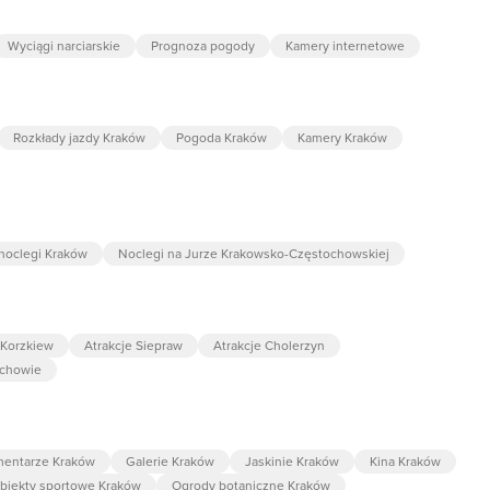
Wyciągi narciarskie
Prognoza pogody
Kamery internetowe
Rozkłady jazdy Kraków
Pogoda Kraków
Kamery Kraków
noclegi Kraków
Noclegi na Jurze Krakowsko-Częstochowskiej
 Korzkiew
Atrakcje Siepraw
Atrakcje Cholerzyn
zchowie
entarze Kraków
Galerie Kraków
Jaskinie Kraków
Kina Kraków
biekty sportowe Kraków
Ogrody botaniczne Kraków