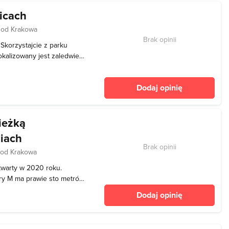
icach
 od Krakowa
Brak opinii
Skorzystajcie z parku
okalizowany jest zaledwie
u „Strefie Czasu Wolnego”.
zić. Teren jest
Dodaj opinię
rekre
ieżką
iach
Brak opinii
 od Krakowa
twarty w 2020 roku.
ery M ma prawie sto metrów
nych materiałów. Jeśli
Dodaj opinię
zystać z interaktywnych