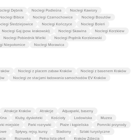
oclegi Dębnik
Noclegi Podleśna
Noclegi Kawiory
Noclegi Bibice
Noclegi Czarnochowice
Noclegi Bosutów
clegi Śledziejowice
Noclegi Kończyce
Noclegi Boleń
Noclegi Gaj (pow. krakowski)
Noclegi Skawina
Noclegi Korzkiew
Noclegi Pobiednik Wielki
Noclegi Prądnik Korzkiewski
gi Niepołomice
Noclegi Morawica
raków
Noclegi z placem zabaw Kraków
Noclegi z basenem Kraków
ków
Noclegi ze stacjami ładowania samochodów EV Kraków
Atrakcje Kraków
Atrakcje
Aquaparki, baseny
Kina
Kluby, dyskoteki
Kościoły
Lodowiska
Muzea
rki miejskie
Parki rozrywki
Plaże i kąpieliska
Pomniki przyrody
kowe
Spływy, rejsy, kursy
Stadiony
Szlaki turystyczne
acje
Rozrywka
Pełna lista ofert
Kraków Zdjecia