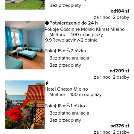
Bez przedpłaty
od
184 zł
za 1 noc, 2 osoby
Potwierdzenie do 24 h
Pokoje Gościnne Morski Klimat Mielno
Mielno
400 m od plaży
9.9
Rewelacyjny
2 opinie
2
Pokój:
15 m
2 łóżka
Bezpłatna anulacja
Bez przedpłaty
od
209 zł
za 1 noc, 2 osoby
Natychmiastowa rezerwacja
Hotel Chaton Mielno
Mielno
100 m od plaży
2
Pokój:
18 m
1 łóżko
Bezpłatna anulacja
Bez przedpłaty
od
376 zł
za 1 noc, 2 osoby