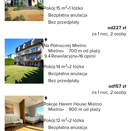
2
Pokój:
15 m
1 łóżko
Bezpłatna anulacja
Bez przedpłaty
od
227 zł
za 1 noc, 2 osoby
Natychmiastowa rezerwacja
Na Północnej Mielno
Mielno
700 m od plaży
9.4
Rewelacyjny
16 opinii
2
Pokój:
14 m
2 łóżka
Bezpłatna anulacja
Bez przedpłaty
od
157 zł
za 1 noc, 2 osoby
Natychmiastowa rezerwacja
Pokoje Harem House Mielno
Mielno
900 m od plaży
2
Pokój:
12 m
2 łóżka
Bezpłatna anulacja