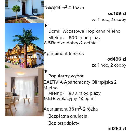
2
Pokój:
14 m
2 łóżka
od
199 zł
za 1 noc, 2 osoby
Natychmiastowa rezerwacja
Domki Wczasowe Tropikana Mielno
Mielno
600 m od plaży
8.5
Bardzo dobry
2 opinie
Apartament:
6 łóżek
od
496 zł
za 1 noc, 2 osoby
Natychmiastowa rezerwacja
Popularny wybór
BALTIVIA Apartamenty Olimpijska 2
Mielno
Mielno
800 m od plaży
9.5
Rewelacyjny
18 opinii
2
Apartament:
36 m
2 łóżka
Bezpłatna anulacja
Bez przedpłaty
od
263 zł