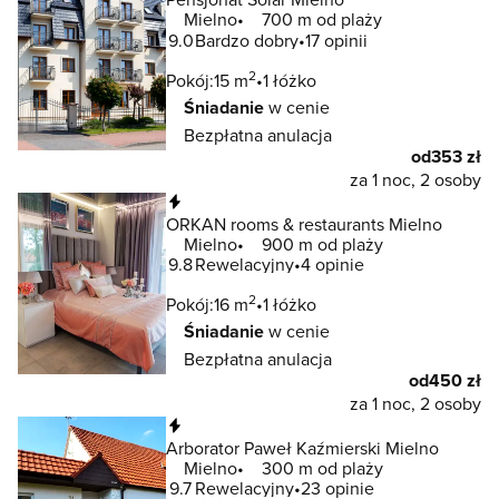
Mielno
700 m od plaży
9.0
Bardzo dobry
17 opinii
2
Pokój:
15 m
1 łóżko
Śniadanie
w cenie
Bezpłatna anulacja
od
353 zł
za 1 noc, 2 osoby
Natychmiastowa rezerwacja
ORKAN rooms & restaurants Mielno
Mielno
900 m od plaży
9.8
Rewelacyjny
4 opinie
2
Pokój:
16 m
1 łóżko
Śniadanie
w cenie
Bezpłatna anulacja
od
450 zł
za 1 noc, 2 osoby
Natychmiastowa rezerwacja
Arborator Paweł Kaźmierski Mielno
Mielno
300 m od plaży
9.7
Rewelacyjny
23 opinie