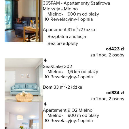
365PAM - Apartamenty Szafirowa
Mierzeja - Mielno
Mielno
900 m od plaży
10
Rewelacyjny
1 opinia
2
Apartament:
31 m
2 łóżka
Bezpłatna anulacja
Bez przedpłaty
od
423 zł
za 1 noc, 2 osoby
Natychmiastowa rezerwacja
Sea&Lake 202
Mielno
1,6 km od plaży
10
Rewelacyjny
1 opinia
2
Dom:
33 m
2 łóżka
od
334 zł
za 1 noc, 2 osoby
Natychmiastowa rezerwacja
Apartament 9 O2 Mielno
Mielno
900 m od plaży
10
Rewelacyjny
1 opinia