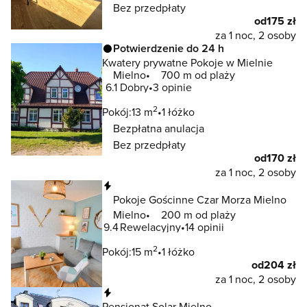
Bez przedpłaty
od
175 zł
za 1 noc, 2 osoby
Potwierdzenie do 24 h
Kwatery prywatne Pokoje w Mielnie
Mielno
700 m od plaży
6.1
Dobry
3 opinie
2
Pokój:
13 m
1 łóżko
Bezpłatna anulacja
Bez przedpłaty
od
170 zł
za 1 noc, 2 osoby
Natychmiastowa rezerwacja
Pokoje Gościnne Czar Morza Mielno
Mielno
200 m od plaży
9.4
Rewelacyjny
14 opinii
2
Pokój:
15 m
1 łóżko
od
204 zł
za 1 noc, 2 osoby
Natychmiastowa rezerwacja
Pensjonat Solar Mielno