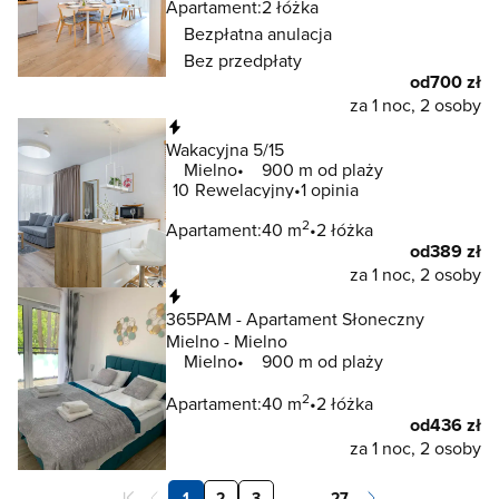
Apartament:
2 łóżka
Bezpłatna anulacja
Bez przedpłaty
od
700 zł
za 1 noc, 2 osoby
Natychmiastowa rezerwacja
Wakacyjna 5/15
Mielno
900 m od plaży
10
Rewelacyjny
1 opinia
2
Apartament:
40 m
2 łóżka
od
389 zł
za 1 noc, 2 osoby
Natychmiastowa rezerwacja
365PAM - Apartament Słoneczny
Mielno - Mielno
Mielno
900 m od plaży
2
Apartament:
40 m
2 łóżka
od
436 zł
za 1 noc, 2 osoby
1
2
3
. . .
27