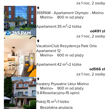
za 1 noc, 2 osoby
Natychmiastowa rezerwacja
365PAM - Apartament Olympic - Mielno
Mielno
800 m od plaży
2
Apartament:
35 m
2 łóżka
od
491 zł
za 1 noc, 2 osoby
Natychmiastowa rezerwacja
VacationClub Rezydencja Park Orła
Apartament 12
Mielno
600 m od plaży
2
Apartament:
42 m
2 łóżka
od
566 zł
za 1 noc, 2 osoby
Natychmiastowa rezerwacja
Kwatery Prywatne Lktur Mielno
Mielno
900 m od plaży
9.8
Rewelacyjny
15 opinii
2
Pokój:
15 m
1 łóżko
Bezpłatna anulacja