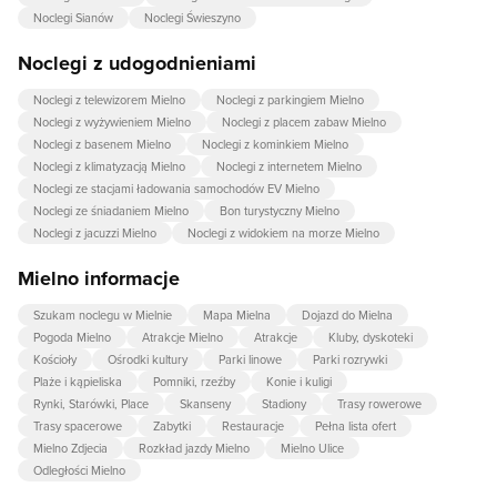
Noclegi Sianów
Noclegi Świeszyno
Noclegi z udogodnieniami
Noclegi z telewizorem Mielno
Noclegi z parkingiem Mielno
Noclegi z wyżywieniem Mielno
Noclegi z placem zabaw Mielno
Noclegi z basenem Mielno
Noclegi z kominkiem Mielno
Noclegi z klimatyzacją Mielno
Noclegi z internetem Mielno
Noclegi ze stacjami ładowania samochodów EV Mielno
Noclegi ze śniadaniem Mielno
Bon turystyczny Mielno
Noclegi z jacuzzi Mielno
Noclegi z widokiem na morze Mielno
Mielno informacje
Szukam noclegu w Mielnie
Mapa Mielna
Dojazd do Mielna
Pogoda Mielno
Atrakcje Mielno
Atrakcje
Kluby, dyskoteki
Kościoły
Ośrodki kultury
Parki linowe
Parki rozrywki
Plaże i kąpieliska
Pomniki, rzeźby
Konie i kuligi
Rynki, Starówki, Place
Skanseny
Stadiony
Trasy rowerowe
Trasy spacerowe
Zabytki
Restauracje
Pełna lista ofert
Mielno Zdjecia
Rozkład jazdy Mielno
Mielno Ulice
Odległości Mielno