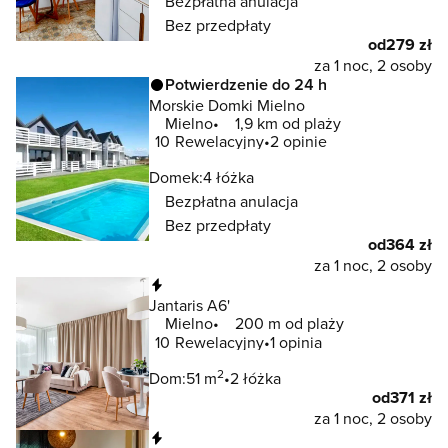
Bezpłatna anulacja
Bez przedpłaty
od
279 zł
za 1 noc, 2 osoby
Potwierdzenie do 24 h
Morskie Domki Mielno
Mielno
1,9 km od plaży
10
Rewelacyjny
2 opinie
Domek:
4 łóżka
Bezpłatna anulacja
Bez przedpłaty
od
364 zł
za 1 noc, 2 osoby
Natychmiastowa rezerwacja
Jantaris A6'
Mielno
200 m od plaży
10
Rewelacyjny
1 opinia
2
Dom:
51 m
2 łóżka
od
371 zł
za 1 noc, 2 osoby
Natychmiastowa rezerwacja