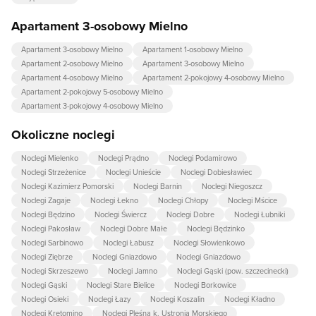
Apartament 3-osobowy Mielno
Apartament 3-osobowy Mielno
Apartament 1-osobowy Mielno
Apartament 2-osobowy Mielno
Apartament 3-osobowy Mielno
Apartament 4-osobowy Mielno
Apartament 2-pokojowy 4-osobowy Mielno
Apartament 2-pokojowy 5-osobowy Mielno
Apartament 3-pokojowy 4-osobowy Mielno
Okoliczne noclegi
Noclegi Mielenko
Noclegi Prądno
Noclegi Podamirowo
Noclegi Strzeżenice
Noclegi Unieście
Noclegi Dobiesławiec
Noclegi Kazimierz Pomorski
Noclegi Barnin
Noclegi Niegoszcz
Noclegi Zagaje
Noclegi Łekno
Noclegi Chłopy
Noclegi Mścice
Noclegi Będzino
Noclegi Świercz
Noclegi Dobre
Noclegi Łubniki
Noclegi Pakosław
Noclegi Dobre Małe
Noclegi Będzinko
Noclegi Sarbinowo
Noclegi Łabusz
Noclegi Słowienkowo
Noclegi Ziębrze
Noclegi Gniazdowo
Noclegi Gniazdowo
Noclegi Skrzeszewo
Noclegi Jamno
Noclegi Gąski (pow. szczecinecki)
Noclegi Gąski
Noclegi Stare Bielice
Noclegi Borkowice
Noclegi Osieki
Noclegi Łazy
Noclegi Koszalin
Noclegi Kładno
Noclegi Kretomino
Noclegi Pleśna k. Ustronia Morskiego