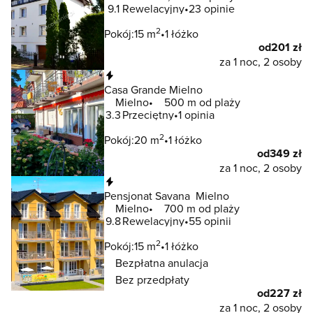
9.1
Rewelacyjny
23 opinie
2
Pokój:
15 m
1 łóżko
od
201 zł
za 1 noc, 2 osoby
Natychmiastowa rezerwacja
Casa Grande Mielno
Mielno
500 m od plaży
3.3
Przeciętny
1 opinia
2
Pokój:
20 m
1 łóżko
od
349 zł
za 1 noc, 2 osoby
Natychmiastowa rezerwacja
Pensjonat Savana Mielno
Mielno
700 m od plaży
9.8
Rewelacyjny
55 opinii
2
Pokój:
15 m
1 łóżko
Bezpłatna anulacja
Bez przedpłaty
od
227 zł
za 1 noc, 2 osoby