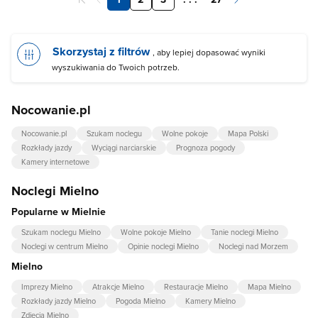
Skorzystaj z filtrów
, aby lepiej dopasować wyniki
wyszukiwania do Twoich potrzeb.
Nocowanie.pl
Nocowanie.pl
Szukam noclegu
Wolne pokoje
Mapa Polski
Rozkłady jazdy
Wyciągi narciarskie
Prognoza pogody
Kamery internetowe
Noclegi Mielno
Popularne w Mielnie
Szukam noclegu Mielno
Wolne pokoje Mielno
Tanie noclegi Mielno
Noclegi w centrum Mielno
Opinie noclegi Mielno
Noclegi nad Morzem
Mielno
Imprezy Mielno
Atrakcje Mielno
Restauracje Mielno
Mapa Mielno
Rozkłady jazdy Mielno
Pogoda Mielno
Kamery Mielno
Zdjęcia Mielno