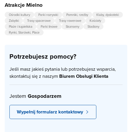
Atrakcje Mielno
Ośrodki kultury
Parki rozrywki
Pomniki, rzeźby
Kluby, dyskoteki
Zabytki
Trasy spacerowe
Trasy rowerowe
Kościoły
Plaże i kąpieliska
Parki linowe
Skanseny
Stadiony
Rynki, Starówki, Place
Potrzebujesz pomocy?
Jeśli masz jakieś pytania lub potrzebujesz wsparcia,
skontaktuj się z naszym
Biurem Obsługi Klienta
Jestem
Gospodarzem
Wypełnij formularz kontaktowy