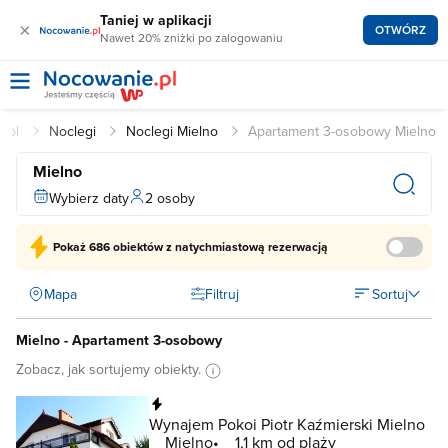
Taniej w aplikacji
×
OTWÓRZ
Nawet 20% zniżki po zalogowaniu
e.pl
Noclegi
Noclegi Mielno
Apartament 3-osobowy Mielno
Mielno
Wybierz daty
2 osoby
Pokaż
686 obiektów
z natychmiastową rezerwacją
Mapa
Filtruj
Sortuj
Mielno - Apartament 3-osobowy
Zobacz, jak sortujemy obiekty.
Natychmiastowa rezerwacja
Wynajem Pokoi Piotr Kaźmierski Mielno
Mielno
1,1 km od plaży