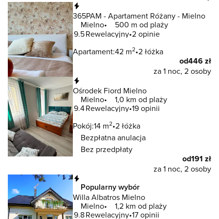
Natychmiastowa rezerwacja
365PAM - Apartament Różany - Mielno
Mielno
500 m od plaży
9.5
Rewelacyjny
2 opinie
2
Apartament:
42 m
2 łóżka
od
446 zł
za 1 noc, 2 osoby
Natychmiastowa rezerwacja
Ośrodek Fiord Mielno
Mielno
1,0 km od plaży
9.4
Rewelacyjny
19 opinii
2
Pokój:
14 m
2 łóżka
Bezpłatna anulacja
Bez przedpłaty
od
191 zł
za 1 noc, 2 osoby
Natychmiastowa rezerwacja
Popularny wybór
Willa Albatros Mielno
Mielno
1,2 km od plaży
9.8
Rewelacyjny
17 opinii