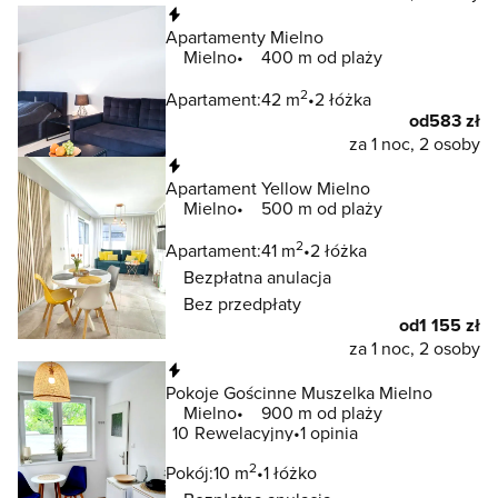
Natychmiastowa rezerwacja
Apartamenty Mielno
Mielno
400 m od plaży
2
Apartament:
42 m
2 łóżka
od
583 zł
za 1 noc, 2 osoby
Natychmiastowa rezerwacja
Apartament Yellow Mielno
Mielno
500 m od plaży
2
Apartament:
41 m
2 łóżka
Bezpłatna anulacja
Bez przedpłaty
od
1 155 zł
za 1 noc, 2 osoby
Natychmiastowa rezerwacja
Pokoje Gościnne Muszelka Mielno
Mielno
900 m od plaży
10
Rewelacyjny
1 opinia
2
Pokój:
10 m
1 łóżko