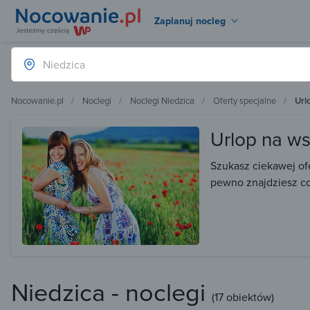
Zaplanuj nocleg
Nocowanie.pl
Noclegi
Noclegi Niedzica
Oferty specjalne
Url
Urlop na ws
Szukasz ciekawej ofe
pewno znajdziesz coś
Niedzica - noclegi
(
17 obiektów
)