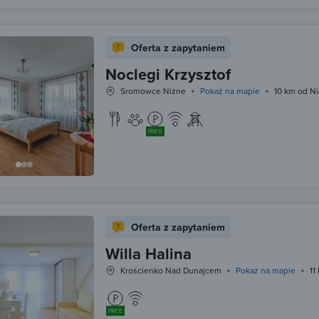
Oferta z zapytaniem
Noclegi Krzysztof
Sromowce Niżne
Pokaż na mapie
10 km od Ni
FREE
Oferta z zapytaniem
Willa Halina
Krościenko Nad Dunajcem
Pokaż na mapie
11
FREE