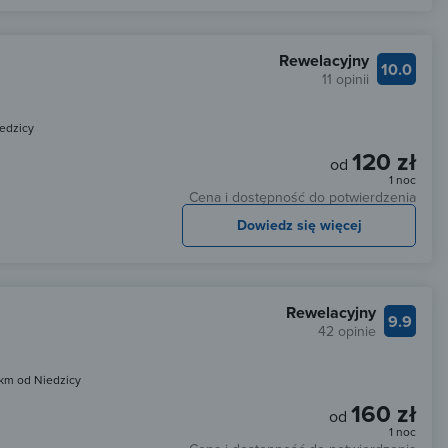
Rewelacyjny
10.0
11 opinii
edzicy
120 zł
od
1 noc
Cena i dostępność do potwierdzenia
Dowiedz się więcej
Rewelacyjny
9.9
42 opinie
 km od Niedzicy
160 zł
od
1 noc