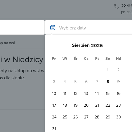
22 11
pn-pt 
Wybierz daty
op na wsi
Sierpień
i w Niedzicy
Pn
Wt
Śr
Cz
Pt
So
Nd
1
2
rty na Urlop na wsi w Niedzicy? Poniżej przedstawiamy oferty n
 dla siebie.
3
4
5
6
7
8
9
10
11
12
13
14
15
16
17
18
19
20
21
22
23
24
25
26
27
28
29
30
31