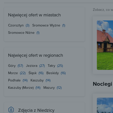
Zobacz, co 
Najwięcej ofert w miastach
Czorsztyn
(3)
Sromowce Wyżne
(1)
Sromowce Niżne
(1)
Najwięcej ofert w regionach
Góry
(57)
Jeziora
(27)
Tatry
(25)
Morze
(22)
Śląsk
(16)
Beskidy
(16)
Podhale
(14)
Kaszuby
(14)
Noclegi
Kaszuby (Morze)
(14)
Mazury
(12)
Zdjęcia z Niedzicy