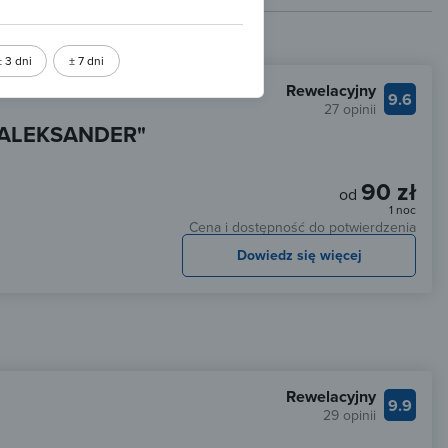
± 3 dni
± 7 dni
Rewelacyjny
9.6
27 opinii
 "ALEKSANDER"
90 zł
od
1 noc
Cena i dostępność do potwierdzenia
Dowiedz się więcej
Rewelacyjny
9.9
29 opinii