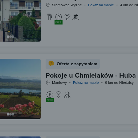
Sromowce Wyżne
Pokaż na mapie
4 km od Ni
FREE
Oferta z zapytaniem
Pokoje u Chmielaków - Huba
Maniowy
Pokaż na mapie
9 km od Niedzicy
FREE