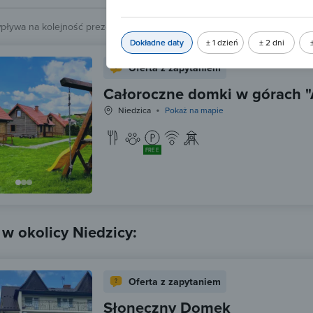
wpływa na kolejność prezentowanych obiektów.
Sprawdź.
Dokładne daty
± 1 dzień
± 2 dni
Oferta z zapytaniem
Całoroczne domki w górach
Niedzica
Pokaż na mapie
FREE
 w okolicy Niedzicy:
Oferta z zapytaniem
Słoneczny Domek