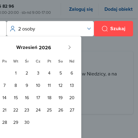
6 82 96
Zaloguj się
Dodaj obiekt
8:00-20:00 · sb-nd 9:00-17:00
Szukaj
2 osoby
Wrzesień
Pn
Wt
Śr
Cz
Pt
So
Nd
1
2
3
4
5
6
a wypoczynek na wsi - sprawdź oferty w Niedzicy, a na
7
8
9
10
11
12
13
14
15
16
17
18
19
20
21
22
23
24
25
26
27
28
29
30