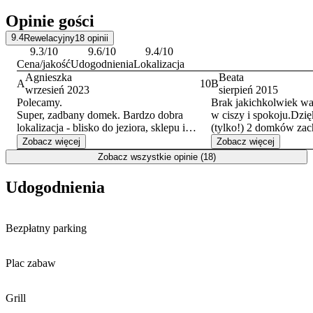
idealną na piesze wędrówki. Zainteresowani kulturą mogą
Opinie gości
odwiedzić lokalny
amfiteatr
oraz Sanktuarium Matki Bożej Pięknej
Miłości. W pobliżu działa również przystań żeglarska, co stwarza
9.4
Rewelacyjny
18
opinii
dodatkowe możliwości rekreacji.
9.3
/10
9.6
/10
9.4
/10
Cena/jakość
Udogodnienia
Lokalizacja
Agnieszka
Beata
A
10
B
wrzesień 2023
sierpień 2015
Polecamy.
Brak jakichkolwiek wa
Super, zadbany domek. Bardzo dobra
w ciszy i spokoju.Dzię
lokalizacja - blisko do jeziora, sklepu i
(tylko!) 2 domków zac
obsługi gastronomicznej (smacznej). Duży
prywatność. Piękna, gę
Zobacz więcej
Zobacz więcej
ogrodzony i fajnie urządzony plac zabaw.
Fajny teren na ognisko,
Zobacz wszystkie opinie (18)
Grill przy każdym domku. Dobrze
dla dzieci. Domek czy
wyposażona kuchnia. Polecam dla rodzin z
żadnych dziwnych zap
Udogodnienia
dziećmi. p.s. Pozdrawiamy Właścicieli.
Właściciel b.miły.1 sk
min.pieszo. Blisko Pol
latem tłok jak w kurort
Bezpłatny parking
pojechać dalej i tam p
Bieszczady.
Plac zabaw
Grill