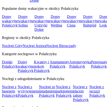
Dolne
Popularne domy wakacyjne w okolicy Polańczyka
Domy
Domy
Domy
Domy
Domy
Domy
Dom
wakacyjne
wakacyjne
wakacyjne
wakacyjne
wakacyjne
wakacyjne
waka
Polańczyk
Solina
Ustrzyki
Wetlina
Cisna
Baligród
Lesk
Dolne
Regiony w okolicy Polańczyka
Noclegi Góry
Noclegi Jeziora
Noclegi Bieszczady
Kategorie noclegowe w Polańczyku
Domki
Domy
Kwatery i
Apartamenty
Agroturystyka
Pensjonat
Polańczyk
wakacyjne
pokoje
Polańczyk
Polańczyk
Polańczyk
Polańczyk
Polańczyk
Noclegi z udogodnieniami w Polańczyku
Noclegi z
Noclegi z
Noclegi ze
Noclegi z
Noclegi z
Noclegi z
basenem
wyżywieniem
śniadaniem
parkingiem
placem
jacuzzi
Polańczyk
Polańczyk
Polańczyk
Polańczyk
zabaw
Polańczyk
Polańczyk