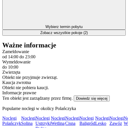
Wybierz termin pobytu
Zobacz wszystkie pokoje (2)
Ważne informacje
Zameldowanie
od 14:00
do 23:00
Wymeldowanie
do 10:00
Zwierzęta
Obiekt nie przyjmuje zwierząt.
Kaucja zwrotna
Obiekt nie pobiera kaucji.
Informacje prawne
Ten obiekt jest zarządzany przez firmę.
Dowiedz się więcej
Popularne noclegi w okolicy Polańczyka
Noclegi
Noclegi
Noclegi
Noclegi
Noclegi
Noclegi
Noclegi
Noclegi
No
Polańczyk
Solina
Ustrzyki
Wetlina
Cisna
Baligród
Lesko
Zawóz
W