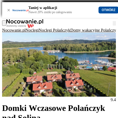
Taniej w aplikacji
×
OTWÓRZ
Nawet 20% zniżki po zalogowaniu
Nocowanie.pl
Noclegi
Noclegi Polańczyk
Domy wakacyjne Polańczy
9.4
Domki Wczasowe Polańczyk
nad Soliną