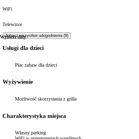
WiFi
Telewizor
Zobacz wszystkie udogodnienia (9)
Wybierz daty
Wybierz daty
usługi dla dzieci
Plac zabaw dla dzieci
Wyżywienie
Możliwość skorzystania z grilla
Charakterystyka miejsca
Własny parking
WiFi w przestrzeniach wspólnych