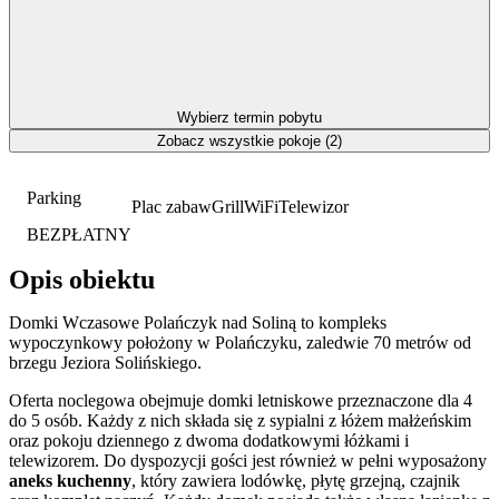
Wybierz termin pobytu
Zobacz wszystkie pokoje (2)
Parking
Plac zabaw
Grill
WiFi
Telewizor
BEZPŁATNY
Opis obiektu
Domki Wczasowe Polańczyk nad Soliną to kompleks
wypoczynkowy położony w Polańczyku, zaledwie 70 metrów od
brzegu Jeziora Solińskiego.
Oferta noclegowa obejmuje domki letniskowe przeznaczone dla 4
do 5 osób. Każdy z nich składa się z sypialni z łóżem małżeńskim
oraz pokoju dziennego z dwoma dodatkowymi łóżkami i
telewizorem. Do dyspozycji gości jest również w pełni wyposażony
aneks kuchenny
, który zawiera lodówkę, płytę grzejną, czajnik