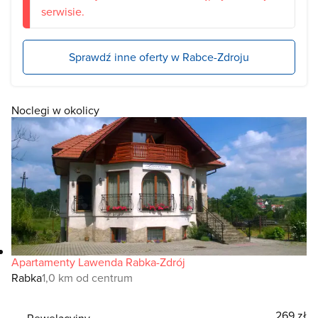
serwisie.
Sprawdź inne oferty w Rabce-Zdroju
Noclegi w okolicy
Apartamenty Lawenda Rabka-Zdrój
Rabka
1,0 km od centrum
269 zł
Rewelacyjny