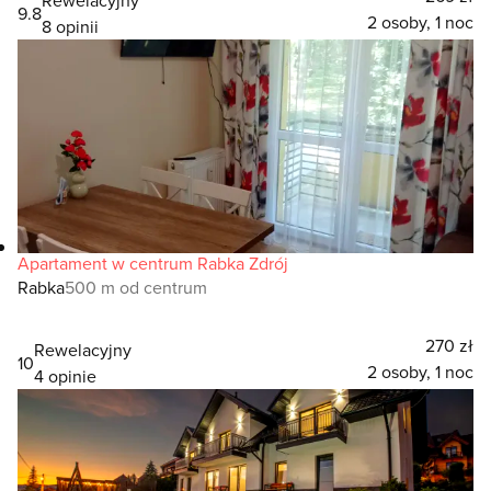
9.8
2 osoby, 1 noc
8 opinii
Apartament w centrum Rabka Zdrój
Rabka
500 m od centrum
270 zł
Rewelacyjny
10
2 osoby, 1 noc
4 opinie