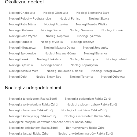
Okoliczne noclegi
Noclegi Chabówka
Noclegi Olszówka
Noclegi Skomielna Biała
Noclegi Rokiciny Podhalańskie
Noclegi Ponice
Noclegi Skawa
Noclegi Raba Niżna
Noclegi Rdzawka
Noclegi Poręba Wielka
Noclegi Obidowa
Noclegi Glisne
Noclegi Sieniawa
Noclegi Koninki
Noclegi Raba Wyżna
Noclegi Naprawa
Noclegi Pyzówka
Noclegi Podobin
Noclegi Wysoka
Noclegi Tenczyn
Noclegi Klikuszowa
Noclegi Mszana Dolna
Noclegi Jordanów
Noclegi Spytkowice
Noclegi Mszana Górna
Noclegi Bielanka
Noclegi Lasek
Noclegi Harkabuz
Noclegi Morawczyna
Noclegi Lubień
Noclegi Łętownia
Noclegi Konina
Noclegi Toporzysko
Noclegi Kasinka Mała
Noclegi Bukowina-Osiedle
Noclegi Pieniążkowice
Noclegi Dział
Noclegi Nowy Targ
Noclegi Tokarnia
Noclegi Odrowąż
Noclegi z udogodnieniami
Noclegi z telewizorem Rabka-Zdrój
Noclegi z parkingiem Rabka-Zdrój
Noclegi z wyżywieniem Rabka-Zdrój
Noclegi z placem zabaw Rabka-Zdrój
Noclegi z basenem Rabka-Zdrój
Noclegi z kominkiem Rabka-Zdrój
Noclegi z klimatyzacją Rabka-Zdrój
Noclegi z internetem Rabka-Zdrój
Noclegi ze stacjami ładowania samochodów EV Rabka-Zdrój
Noclegi ze śniadaniem Rabka-Zdrój
Bon turystyczny Rabka-Zdrój
Noclegi z jacuzzi Rabka-Zdrój
Noclegi z widokiem na góry Rabka-Zdrój