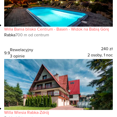
Willa Bania blisko Centrum - Basen - Widok na Babią Górę
Rabka
700 m od centrum
240 zł
Rewelacyjny
9.9
2 osoby, 1 noc
3 opinie
Willa Wiesia Rabka-Zdrój