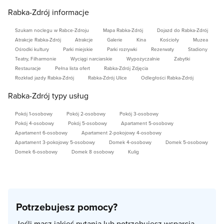
Rabka-Zdrój informacje
Szukam noclegu w Rabce-Zdroju
Mapa Rabka-Zdrój
Dojazd do Rabka-Zdrój
Atrakcje Rabka-Zdrój
Atrakcje
Galerie
Kina
Kościoły
Muzea
Ośrodki kultury
Parki miejskie
Parki rozrywki
Rezerwaty
Stadiony
Teatry, Filharmonie
Wyciągi narciarskie
Wypożyczalnie
Zabytki
Restauracje
Pełna lista ofert
Rabka-Zdrój Zdjęcia
Rozkład jazdy Rabka-Zdrój
Rabka-Zdrój Ulice
Odległości Rabka-Zdrój
Rabka-Zdrój typy usług
Pokój 1-osobowy
Pokój 2-osobowy
Pokój 3-osobowy
Pokój 4-osobowy
Pokój 5-osobowy
Apartament 5-osobowy
Apartament 6-osobowy
Apartament 2-pokojowy 4-osobowy
Apartament 3-pokojowy 5-osobowy
Domek 4-osobowy
Domek 5-osobowy
Domek 6-osobowy
Domek 8 osobowy
Kulig
Potrzebujesz pomocy?
Jeśli masz jakieś pytania lub potrzebujesz wsparcia,