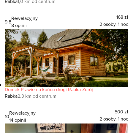
Rabka
1,0 km od centrum
168 zł
Rewelacyjny
9.8
2 osoby, 1 noc
8 opinii
Domek Prawie na końcu drogi Rabka-Zdrój
Rabka
2,3 km od centrum
500 zł
Rewelacyjny
10
2 osoby, 1 noc
14 opinii