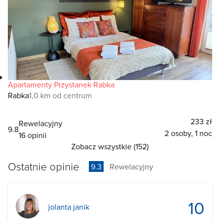
Apartamenty Przystanek Rabka
Rabka
1,0 km od centrum
233 zł
Rewelacyjny
9.8
2 osoby, 1 noc
16 opinii
Zobacz wszystkie (152)
Ostatnie opinie
9.3
Rewelacyjny
10
jolanta janik