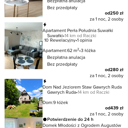
Bezpłatna anulacja
Bez przedpłaty
od
250 zł
za 1 noc, 2 osoby
Natychmiastowa rezerwacja
Apartament Perła Południa Suwałki
Suwałki
14 km od Raczki
10
Rewelacyjny
1 opinia
2
Apartament:
62 m
3 łóżka
Bezpłatna anulacja
Bez przedpłaty
od
280 zł
za 1 noc, 2 osoby
Natychmiastowa rezerwacja
Dom Nad Jeziorem Staw Gawrych Ruda
Gawrych Ruda
14 km od Raczki
Dom:
9 łóżek
od
439 zł
za 1 noc, 2 osoby
Potwierdzenie do 24 h
Domek Młodości z Ogrodem Augustów