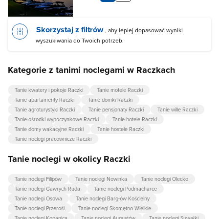
Skorzystaj z filtrów
, aby lepiej dopasować wyniki
wyszukiwania do Twoich potrzeb.
Kategorie z tanimi noclegami w Raczkach
Tanie kwatery i pokoje Raczki
Tanie motele Raczki
Tanie apartamenty Raczki
Tanie domki Raczki
Tanie agroturystyki Raczki
Tanie pensjonaty Raczki
Tanie wille Raczki
Tanie ośrodki wypoczynkowe Raczki
Tanie hotele Raczki
Tanie domy wakacyjne Raczki
Tanie hostele Raczki
Tanie noclegi pracownicze Raczki
Tanie noclegi w okolicy Raczki
Tanie noclegi Filipów
Tanie noclegi Nowinka
Tanie noclegi Olecko
Tanie noclegi Gawrych Ruda
Tanie noclegi Podmacharce
Tanie noclegi Osowa
Tanie noclegi Bargłów Kościelny
Tanie noclegi Przerośl
Tanie noclegi Skomętno Wielkie
Tanie noclegi Kopanica
Tanie noclegi Augustów
Tanie noclegi Suwałki