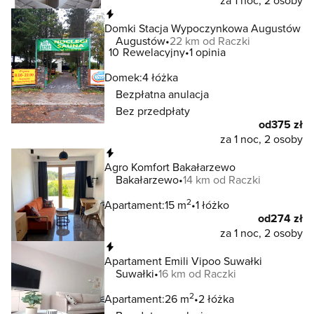
za 1 noc, 2 osoby
Natychmiastowa rezerwacja
Domki Stacja Wypoczynkowa Augustów
Augustów
22 km od Raczki
10
Rewelacyjny
1 opinia
Domek:
4 łóżka
Bezpłatna anulacja
Bez przedpłaty
od
375 zł
za 1 noc, 2 osoby
Natychmiastowa rezerwacja
Agro Komfort Bakałarzewo
Bakałarzewo
14 km od Raczki
2
Apartament:
15 m
1 łóżko
od
274 zł
za 1 noc, 2 osoby
Natychmiastowa rezerwacja
Apartament Emili Vipoo Suwałki
Suwałki
16 km od Raczki
2
Apartament:
26 m
2 łóżka