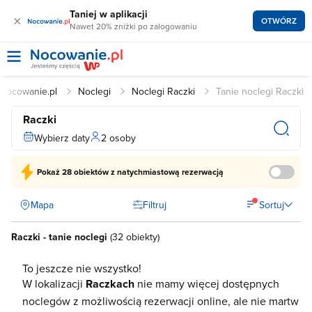
Taniej w aplikacji
×
OTWÓRZ
Nawet 20% zniżki po zalogowaniu
Nocowanie.pl
Noclegi
Noclegi Raczki
Tanie noclegi Raczki
Raczki
Wybierz daty
2 osoby
Pokaż
28 obiektów
z natychmiastową rezerwacją
Mapa
Filtruj
Sortuj
Raczki - tanie noclegi
(
32 obiekty
)
To jeszcze nie wszystko!
W lokalizacji
Raczkach
nie mamy więcej dostępnych
noclegów z możliwością rezerwacji online, ale nie martw