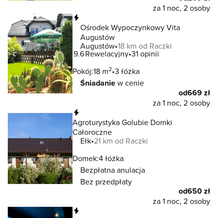
za 1 noc, 2 osoby
Natychmiastowa rezerwacja
Ośrodek Wypoczynkowy Vita
Augustów
Augustów
18 km od Raczki
9.6
Rewelacyjny
31 opinii
2
Pokój:
18 m
3 łóżka
Śniadanie
w cenie
od
669 zł
za 1 noc, 2 osoby
Natychmiastowa rezerwacja
Agroturystyka Golubie Domki
Całoroczne
Ełk
21 km od Raczki
Domek:
4 łóżka
Bezpłatna anulacja
Bez przedpłaty
od
650 zł
za 1 noc, 2 osoby
Natychmiastowa rezerwacja