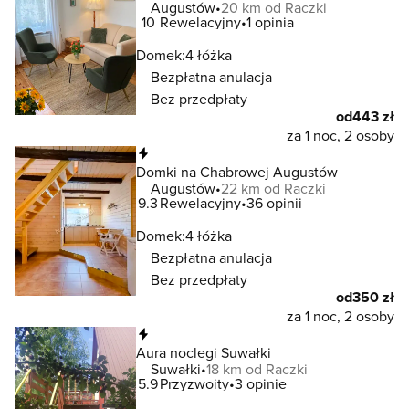
Augustów
20 km od Raczki
10
Rewelacyjny
1 opinia
Domek:
4 łóżka
Bezpłatna anulacja
Bez przedpłaty
od
443 zł
za 1 noc, 2 osoby
Natychmiastowa rezerwacja
Domki na Chabrowej Augustów
Augustów
22 km od Raczki
9.3
Rewelacyjny
36 opinii
Domek:
4 łóżka
Bezpłatna anulacja
Bez przedpłaty
od
350 zł
za 1 noc, 2 osoby
Natychmiastowa rezerwacja
Aura noclegi Suwałki
Suwałki
18 km od Raczki
5.9
Przyzwoity
3 opinie