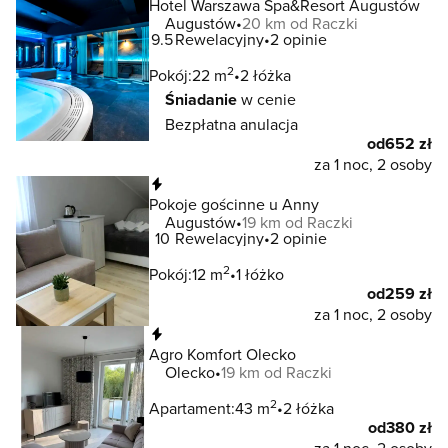
Hotel Warszawa Spa&Resort Augustów
Augustów
20 km od Raczki
9.5
Rewelacyjny
2 opinie
2
Pokój:
22 m
2 łóżka
Śniadanie
w cenie
Bezpłatna anulacja
od
652 zł
za 1 noc, 2 osoby
Natychmiastowa rezerwacja
Pokoje gościnne u Anny
Augustów
19 km od Raczki
10
Rewelacyjny
2 opinie
2
Pokój:
12 m
1 łóżko
od
259 zł
za 1 noc, 2 osoby
Natychmiastowa rezerwacja
Agro Komfort Olecko
Olecko
19 km od Raczki
2
Apartament:
43 m
2 łóżka
od
380 zł