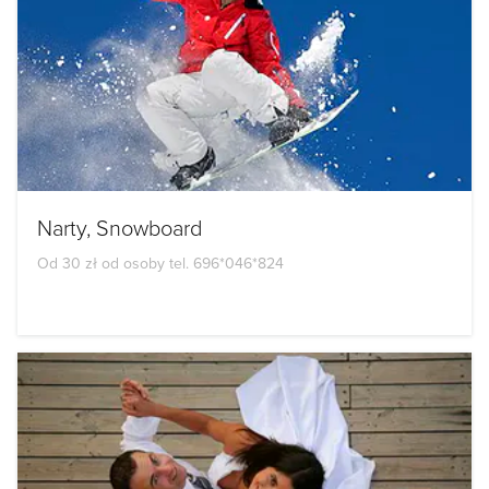
Narty, Snowboard
Od 30 zł od osoby tel. 696*046*824