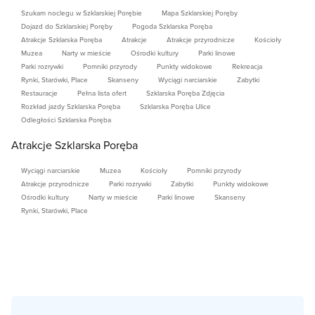
Szukam noclegu w Szklarskiej Porębie
Mapa Szklarskiej Poręby
Dojazd do Szklarskiej Poręby
Pogoda Szklarska Poręba
Atrakcje Szklarska Poręba
Atrakcje
Atrakcje przyrodnicze
Kościoły
Muzea
Narty w mieście
Ośrodki kultury
Parki linowe
Parki rozrywki
Pomniki przyrody
Punkty widokowe
Rekreacja
Rynki, Starówki, Place
Skanseny
Wyciągi narciarskie
Zabytki
Restauracje
Pełna lista ofert
Szklarska Poręba Zdjęcia
Rozkład jazdy Szklarska Poręba
Szklarska Poręba Ulice
Odległości Szklarska Poręba
Atrakcje Szklarska Poręba
Wyciągi narciarskie
Muzea
Kościoły
Pomniki przyrody
Atrakcje przyrodnicze
Parki rozrywki
Zabytki
Punkty widokowe
Ośrodki kultury
Narty w mieście
Parki linowe
Skanseny
Rynki, Starówki, Place