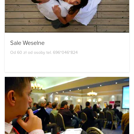
Sale Weselne
Od 60 zł od osoby tel. 696*046*824