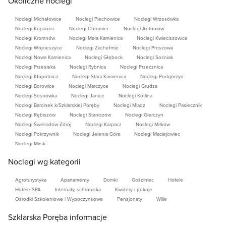
Okoliczne noclegi
Noclegi Michałowice
Noclegi Piechowice
Noclegi Wrzosówka
Noclegi Kopaniec
Noclegi Chromiec
Noclegi Antoniów
Noclegi Kromnów
Noclegi Mała Kamienica
Noclegi Kwieciszowice
Noclegi Wojcieszyce
Noclegi Zachełmie
Noclegi Proszowa
Noclegi Nowa Kamienica
Noclegi Głębock
Noclegi Sośniak
Noclegi Przesieka
Noclegi Rybnica
Noclegi Przecznica
Noclegi Kłopotnica
Noclegi Stara Kamienica
Noclegi Podgórzyn
Noclegi Borowice
Noclegi Marczyce
Noclegi Grudza
Noclegi Sosnówka
Noclegi Janice
Noclegi Kotlina
Noclegi Barcinek k/Szklarskiej Poręby
Noclegi Mlądz
Noclegi Pasiecznik
Noclegi Rębiszów
Noclegi Staniszów
Noclegi Gierczyn
Noclegi Świeradów-Zdrój
Noclegi Karpacz
Noclegi Miłków
Noclegi Pokrzywnik
Noclegi Jelenia Góra
Noclegi Maciejowiec
Noclegi Mirsk
Noclegi wg kategorii
Agroturystyka
Apartamenty
Domki
Gościniec
Hotele
Hotele SPA
Internaty, schroniska
Kwatery i pokoje
Ośrodki Szkoleniowe i Wypoczynkowe
Pensjonaty
Wille
Szklarska Poręba informacje