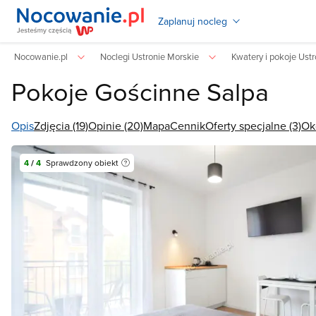
Zaplanuj nocleg
Nocowanie.pl
Noclegi Ustronie Morskie
Kwatery i pokoje Ust
Pokoje Gościnne Salpa
Opis
Zdjęcia (19)
Opinie (20)
Mapa
Cennik
Oferty specjalne (3)
Ok
4
/
4
Sprawdzony obiekt