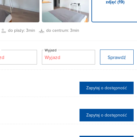
zdjęć (19)
do plaży:
3min
do centrum:
3min
d
Wyjazd
Sprawdź
Zapytaj o dostępność
Zapytaj o dostępność