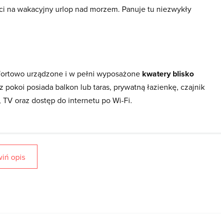
ci na wakacyjny urlop nad morzem. Panuje tu niezwykły
.
mfortowo urządzone i w pełni wyposażone
kwatery blisko
z pokoi posiada balkon lub taras, prywatną łazienkę, czajnik
 TV oraz dostęp do internetu po Wi-Fi.
 ze sobą nad morze. Kwatery w Ustroniu Morskim to nowy bo
em, dzięki czemu powinien spełnić oczekiwania każdego
 posesji jedno bezpłatne miejsce parkingowe dla samochodu
iń opis
gotować śniadania czy kolacje, udostępniają podstawowe