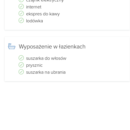
Koszt wynajmu pokoju uzależniony jest od terminu oraz dłu
internet
ekspres do kawy
Regulamin:
lodówka
Dokonanie rezerwacji pobytu w Pokojach Gościnnych "SALPA
regulaminu obiektu.
Wyposażenie w łazienkach
suszarka do włosów
Statystyki odwiedzin
prysznic
Dzisiaj:
,
od
:
suszarka na ubrania