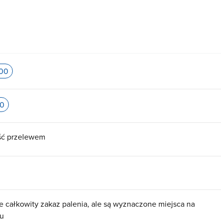
:00
00
ść przelewem
e całkowity zakaz palenia, ale są wyznaczone miejsca na
ku