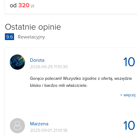
od
320
zł
Ostatnie opinie
9.6
Rewelacyjny
10
Dorota
2026-06-29 11:51:30
Gorąco polecam! Wszystko zgodne z ofertą, wszędzie
blisko i bardzo mili właściciele.
+ więcej
10
Marzena
2025-09-01 21:10:18