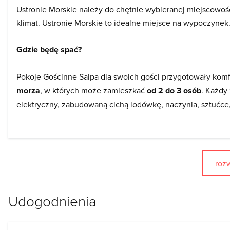
Ustronie Morskie należy do chętnie wybieranej miejscowoś
klimat. Ustronie Morskie to idealne miejsce na wypoczynek
Gdzie będę spać?
Pokoje Gościnne Salpa dla swoich gości przygotowały ko
morza
, w których może zamieszkać
od 2 do 3 osób
. Każdy 
elektryczny, zabudowaną cichą lodówkę, naczynia, sztućce,
Dla plażowiczów przygotowano leżaki, które można zabrać
oddany do użytku w 2021 roku obiekt noclegowy nad morz
turysty. Do każdego pokoju zarezerwowane jest na terenie
rozw
osobowego.
Udogodnienia
Co będę jeść?
Pokoje Gościnne Salpa, w trosce o osoby, które chcą przy