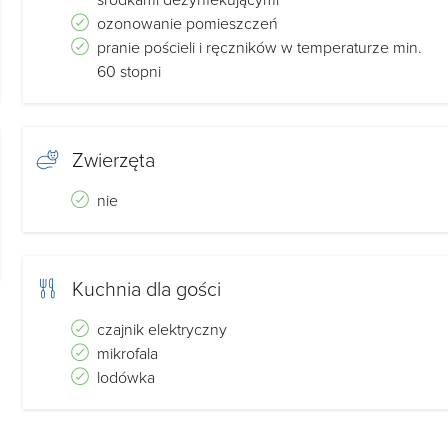
gości pobytu.
ozonowanie pomieszczeń
pranie pościeli i ręczników w temperaturze min.
60 stopni
" jest jednoznaczne z zapoznaniem się i akceptacją
Zwierzęta
nie
Kuchnia dla gości
czajnik elektryczny
mikrofala
lodówka