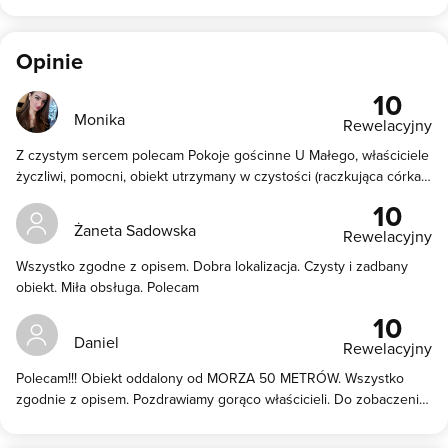
Opinie
10
Monika
Rewelacyjny
Z czystym sercem polecam Pokoje gościnne U Małego, właściciele
życzliwi, pomocni, obiekt utrzymany w czystości (raczkująca córka
sprawdziła każdy zakamarek :)), ogromnym udogodnieniem jest w
10
pełni wyposażona kuchnia (lodówka, zamrażarka, sztućce, garnki,
Żaneta Sadowska
Rewelacyjny
talerze, szklanki), duże łazienki, do dyspozycji żelazko, leżaki,
parawan. Po sąsiedzku przepyszne rybki i dania obiadowe.
Wszystko zgodne z opisem. Dobra lokalizacja. Czysty i zadbany
Odległość od morza wymarzona :) Jestem głęboko przekonana, że
obiekt. Miła obsługa. Polecam
do lepszego obiektu nie mogliśmy trafić :) bardzo dziękujemy za
10
cudowne wakacje, będziemy wracać nie raz ❤️
Daniel
Rewelacyjny
Polecam!!! Obiekt oddalony od MORZA 50 METRÓW. Wszystko
zgodnie z opisem. Pozdrawiamy gorąco właścicieli. Do zobaczenia
w lipcu. Pozdrawiamy Daniel i Sylwia.