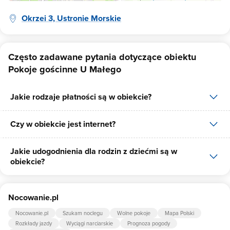
Okrzei 3, Ustronie Morskie
Często zadawane pytania dotyczące obiektu
Pokoje gościnne U Małego
Jakie rodzaje płatności są w obiekcie?
Czy w obiekcie jest internet?
W obiekcie dostępne są następujące formy płatności: gotówka.
Jakie udogodnienia dla rodzin z dziećmi są w
Tak, Pokoje gościnne U Małego udostępnia dla swoich gości
obiekcie?
internet.
Udogodnienia dla rodzin z dziećmi jakie oferuje Pokoje gościnne
Nocowanie.pl
U Małego to: gry planszowe/multimedialne, łóżeczko dla dziecka,
krzesło do karmienia dziecka, wanienka do kąpieli.
Nocowanie.pl
Szukam noclegu
Wolne pokoje
Mapa Polski
Rozkłady jazdy
Wyciągi narciarskie
Prognoza pogody