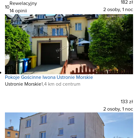
182 zł
Rewelacyjny
10
2 osoby, 1 noc
14 opinii
Pokoje Gościnne Iwona Ustronie Morskie
Ustronie Morskie
1,4 km od centrum
133 zł
2 osoby, 1 noc