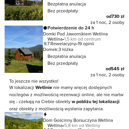
Bezpłatna anulacja
Bez przedpłaty
od
730 zł
za 1 noc, 2 osoby
Potwierdzenie do 24 h
Domki Pod Jawornikiem Wetlina
Wetlina
1,5 km od centrum
9.7
Rewelacyjny
19 opinii
Domek:
3 łóżka
Bezpłatna anulacja
Bez przedpłaty
od
545 zł
za 1 noc, 2 osoby
To jeszcze nie wszystko!
W lokalizacji
Wetlinie
nie mamy więcej dostępnych
noclegów z możliwością rezerwacji online, ale nie martw
się - czekają na Ciebie obiekty
w pobliżu tej lokalizacji
oraz obiekty z możliwością wysłania zapytania.
Natychmiastowa rezerwacja
Dom Gościnny Borsuczyna Wetlina
Wetlina
5,8 km od Wetliny