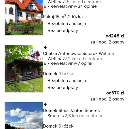
Wetlina
1,5 km od centrum
9.7
Rewelacyjny
34 opinie
2
Pokój:
15 m
2 łóżka
Bezpłatna anulacja
Bez przedpłaty
od
248 zł
za 1 noc, 2 osoby
Natychmiastowa rezerwacja
Chatka Antonówka Smerek Wetlina
Wetlina
2,2 km od centrum
9.7
Rewelacyjny
7 opinii
Domek:
4 łóżka
Bezpłatna anulacja
Bez przedpłaty
od
370 zł
za 1 noc, 2 osoby
Natychmiastowa rezerwacja
Domek Stara Jabłoń Smerek
Smerek
2,8 km od centrum
Domek:
6 łóżek