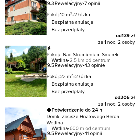
9.3
Rewelacyjny
7 opinii
2
Pokój:
10 m
2 łóżka
Bezpłatna anulacja
Bez przedpłaty
od
139 zł
za 1 noc, 2 osoby
Natychmiastowa rezerwacja
Pokoje Nad Strumieniem Smerek
Wetlina
2,5 km od centrum
9.5
Rewelacyjny
43 opinie
2
Pokój:
22 m
2 łóżka
Bezpłatna anulacja
Bez przedpłaty
od
206 zł
za 1 noc, 2 osoby
Potwierdzenie do 24 h
Domki Zacisze Hnatowego Berda
Wetlina
Wetlina
600 m od centrum
9.5
Rewelacyjny
41 opinii