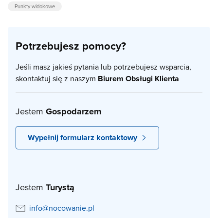
Punkty widokowe
Potrzebujesz pomocy?
Jeśli masz jakieś pytania lub potrzebujesz wsparcia,
skontaktuj się z naszym
Biurem Obsługi Klienta
Jestem
Gospodarzem
Wypełnij formularz kontaktowy
Jestem
Turystą
info@nocowanie.pl