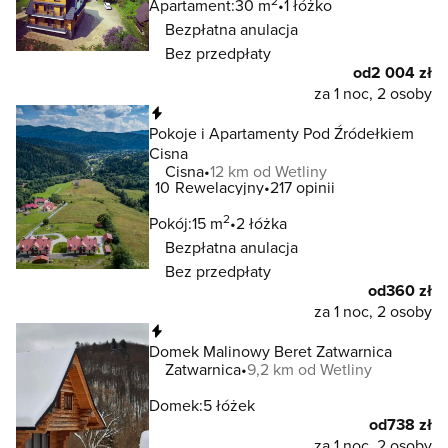
2
Apartament:
30 m
1 łóżko
Bezpłatna anulacja
Bez przedpłaty
od
2 004 zł
za 1 noc, 2 osoby
Natychmiastowa rezerwacja
Pokoje i Apartamenty Pod Źródełkiem
Cisna
Cisna
12 km od Wetliny
10
Rewelacyjny
217 opinii
2
Pokój:
15 m
2 łóżka
Bezpłatna anulacja
Bez przedpłaty
od
360 zł
za 1 noc, 2 osoby
Natychmiastowa rezerwacja
Domek Malinowy Beret Zatwarnica
Zatwarnica
9,2 km od Wetliny
Domek:
5 łóżek
od
738 zł
za 1 noc, 2 osoby