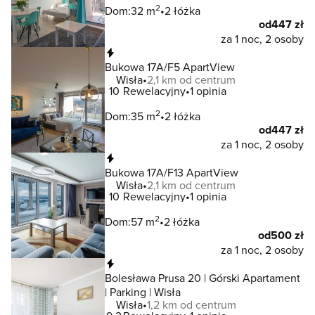
2
Dom:
32 m
2 łóżka
od
447 zł
za 1 noc, 2 osoby
Natychmiastowa rezerwacja
Bukowa 17A/F5 ApartView
Wisła
2,1 km od centrum
10
Rewelacyjny
1 opinia
2
Dom:
35 m
2 łóżka
od
447 zł
za 1 noc, 2 osoby
Natychmiastowa rezerwacja
Bukowa 17A/F13 ApartView
Wisła
2,1 km od centrum
10
Rewelacyjny
1 opinia
2
Dom:
57 m
2 łóżka
od
500 zł
za 1 noc, 2 osoby
Natychmiastowa rezerwacja
Bolesława Prusa 20 | Górski Apartament
| Parking | Wisła
Wisła
1,2 km od centrum