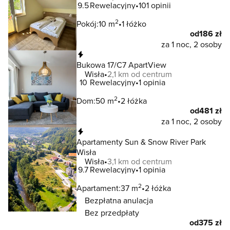
9.5
Rewelacyjny
101 opinii
2
Pokój:
10 m
1 łóżko
od
186 zł
za 1 noc, 2 osoby
Natychmiastowa rezerwacja
Bukowa 17/C7 ApartView
Wisła
2,1 km od centrum
10
Rewelacyjny
1 opinia
2
Dom:
50 m
2 łóżka
od
481 zł
za 1 noc, 2 osoby
Natychmiastowa rezerwacja
Apartamenty Sun & Snow River Park
Wisła
Wisła
3,1 km od centrum
9.7
Rewelacyjny
1 opinia
2
Apartament:
37 m
2 łóżka
Bezpłatna anulacja
Bez przedpłaty
od
375 zł