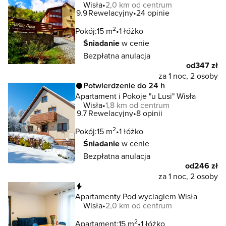
Wisła
2,0 km od centrum
9.9
Rewelacyjny
24 opinie
2
Pokój:
15 m
1 łóżko
Śniadanie
w cenie
Bezpłatna anulacja
od
347 zł
za 1 noc, 2 osoby
Potwierdzenie do 24 h
Apartament i Pokoje "u Lusi" Wisła
Wisła
1,8 km od centrum
9.7
Rewelacyjny
8 opinii
2
Pokój:
15 m
1 łóżko
Śniadanie
w cenie
Bezpłatna anulacja
od
246 zł
za 1 noc, 2 osoby
Natychmiastowa rezerwacja
Apartamenty Pod wyciagiem Wisła
Wisła
2,0 km od centrum
2
Apartament:
15 m
1 łóżko