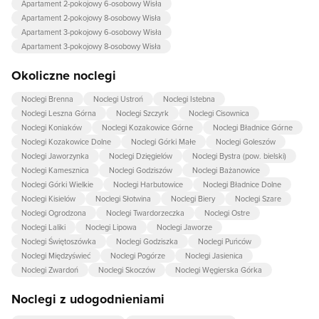
Apartament 2-pokojowy 6-osobowy Wisła
Apartament 2-pokojowy 8-osobowy Wisła
Apartament 3-pokojowy 6-osobowy Wisła
Apartament 3-pokojowy 8-osobowy Wisła
Okoliczne noclegi
Noclegi Brenna
Noclegi Ustroń
Noclegi Istebna
Noclegi Leszna Górna
Noclegi Szczyrk
Noclegi Cisownica
Noclegi Koniaków
Noclegi Kozakowice Górne
Noclegi Bładnice Górne
Noclegi Kozakowice Dolne
Noclegi Górki Małe
Noclegi Goleszów
Noclegi Jaworzynka
Noclegi Dzięgielów
Noclegi Bystra (pow. bielski)
Noclegi Kamesznica
Noclegi Godziszów
Noclegi Bażanowice
Noclegi Górki Wielkie
Noclegi Harbutowice
Noclegi Bładnice Dolne
Noclegi Kisielów
Noclegi Słotwina
Noclegi Biery
Noclegi Szare
Noclegi Ogrodzona
Noclegi Twardorzeczka
Noclegi Ostre
Noclegi Laliki
Noclegi Lipowa
Noclegi Jaworze
Noclegi Świętoszówka
Noclegi Godziszka
Noclegi Puńców
Noclegi Międzyświeć
Noclegi Pogórze
Noclegi Jasienica
Noclegi Zwardoń
Noclegi Skoczów
Noclegi Węgierska Górka
Noclegi z udogodnieniami