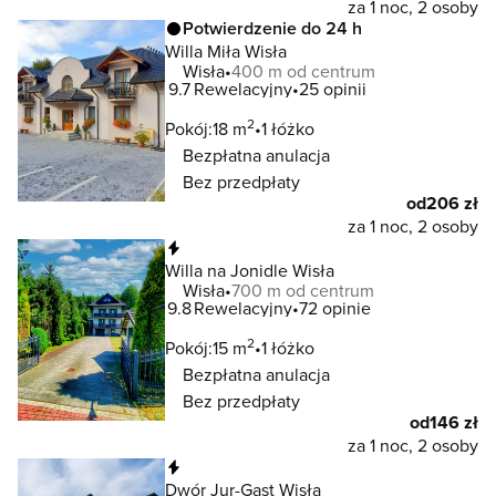
za 1 noc, 2 osoby
Potwierdzenie do 24 h
Willa Miła Wisła
Wisła
400 m od centrum
9.7
Rewelacyjny
25 opinii
2
Pokój:
18 m
1 łóżko
Bezpłatna anulacja
Bez przedpłaty
od
206 zł
za 1 noc, 2 osoby
Natychmiastowa rezerwacja
Willa na Jonidle Wisła
Wisła
700 m od centrum
9.8
Rewelacyjny
72 opinie
2
Pokój:
15 m
1 łóżko
Bezpłatna anulacja
Bez przedpłaty
od
146 zł
za 1 noc, 2 osoby
Natychmiastowa rezerwacja
Dwór Jur-Gast Wisła