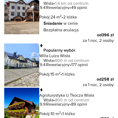
Wisła
1,4 km od centrum
9.4
Rewelacyjny
49 opinii
2
Pokój:
24 m
2 łóżka
Śniadanie
w cenie
Bezpłatna anulacja
od
396 zł
za 1 noc, 2 osoby
Natychmiastowa rezerwacja
Popularny wybór
Willa Luiza Wisła
Wisła
600 m od centrum
9.4
Rewelacyjny
177 opinii
2
Pokój:
15 m
1 łóżko
od
258 zł
za 1 noc, 2 osoby
Natychmiastowa rezerwacja
Agroturystyka U Tkocza Wisła
Wisła
800 m od centrum
9.9
Rewelacyjny
89 opinii
2
Pokój:
10 m
1 łóżko