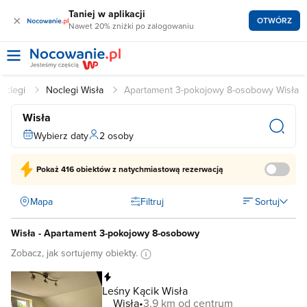
Taniej w aplikacji
×
OTWÓRZ
Nawet 20% zniżki po zalogowaniu
oclegi
Noclegi Wisła
Apartament 3-pokojowy 8-osobowy Wisła
Wisła
Wybierz daty
2 osoby
Pokaż
416 obiektów
z natychmiastową rezerwacją
Mapa
Filtruj
Sortuj
Wisła - Apartament 3-pokojowy 8-osobowy
Zobacz, jak sortujemy obiekty.
Natychmiastowa rezerwacja
Leśny Kącik Wisła
Wisła
3,9 km od centrum