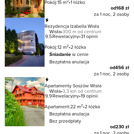
2
Pokój:
15 m
1 łóżko
od
168 zł
za 1 noc, 2 osoby
Natychmiastowa rezerwacja
Rezydencja Izabella Wisła
Wisła
300 m od centrum
9.5
Rewelacyjny
31 opinii
2
Pokój:
12 m
2 łóżka
Śniadanie
w cenie
Bezpłatna anulacja
od
456 zł
za 1 noc, 2 osoby
Natychmiastowa rezerwacja
Apartamenty Soszów Wisła
Wisła
3,3 km od centrum
9.9
Rewelacyjny
19 opinii
2
Apartament:
22 m
2 łóżka
Bezpłatna anulacja
Bez przedpłaty
od
230 zł
za 1 noc, 2 osoby