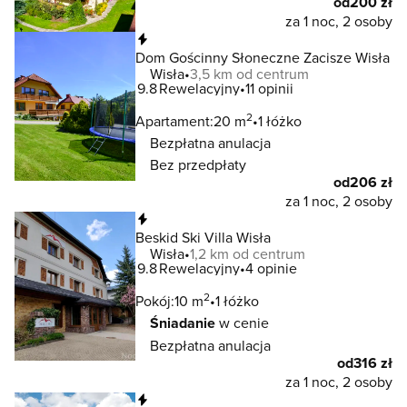
od
200 zł
za 1 noc, 2 osoby
Natychmiastowa rezerwacja
Dom Gościnny Słoneczne Zacisze Wisła
Wisła
3,5 km od centrum
9.8
Rewelacyjny
11 opinii
2
Apartament:
20 m
1 łóżko
Bezpłatna anulacja
Bez przedpłaty
od
206 zł
za 1 noc, 2 osoby
Natychmiastowa rezerwacja
Beskid Ski Villa Wisła
Wisła
1,2 km od centrum
9.8
Rewelacyjny
4 opinie
2
Pokój:
10 m
1 łóżko
Śniadanie
w cenie
Bezpłatna anulacja
od
316 zł
za 1 noc, 2 osoby
Natychmiastowa rezerwacja