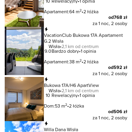
10
Rewelacyjny
1 opinia
2
Apartament:
64 m
2 łóżka
od
768 zł
za 1 noc, 2 osoby
Natychmiastowa rezerwacja
VacationClub Bukowa 17A Apartament
G.2 Wisła
Wisła
2,1 km od centrum
9.0
Bardzo dobry
1 opinia
2
Apartament:
38 m
2 łóżka
od
592 zł
za 1 noc, 2 osoby
Natychmiastowa rezerwacja
Bukowa 17A/H6 ApartView
Wisła
2,1 km od centrum
10
Rewelacyjny
1 opinia
2
Dom:
53 m
2 łóżka
od
506 zł
za 1 noc, 2 osoby
Natychmiastowa rezerwacja
Willa Dana Wisła