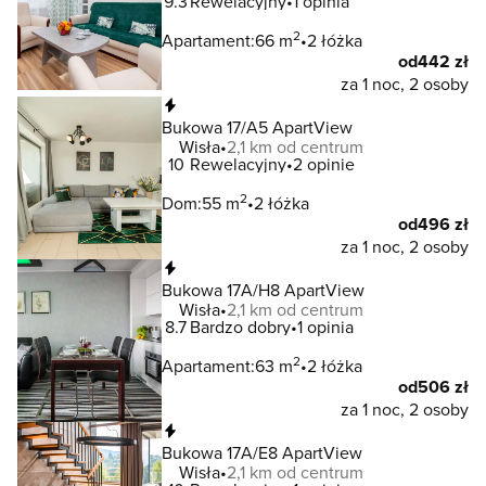
9.3
Rewelacyjny
1 opinia
2
Apartament:
66 m
2 łóżka
od
442 zł
za 1 noc, 2 osoby
Natychmiastowa rezerwacja
Bukowa 17/A5 ApartView
Wisła
2,1 km od centrum
10
Rewelacyjny
2 opinie
2
Dom:
55 m
2 łóżka
od
496 zł
za 1 noc, 2 osoby
Natychmiastowa rezerwacja
Bukowa 17A/H8 ApartView
Wisła
2,1 km od centrum
8.7
Bardzo dobry
1 opinia
2
Apartament:
63 m
2 łóżka
od
506 zł
za 1 noc, 2 osoby
Natychmiastowa rezerwacja
Bukowa 17A/E8 ApartView
Wisła
2,1 km od centrum