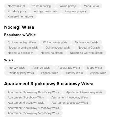
Nocowanie.pl
Szukam noclegu
Wolne pokoje
Mapa Polski
Rozkłady jazdy
Wyciągi narciarskie
Prognoza pogody
Kamery internetowe
Noclegi Wisła
Popularne w Wiśle
Szukam noclegu Wisła
Wolne pokoje Wisła
Tanie noclegi Wisła
Noclegi w centrum Wisła
Opinie noclegi Wisła
Noclegi w Górach
Noclegi w Beskidach
Noclegi na Śląsku
Noclegi na Górnym Śląsku
Wisła
Imprezy Wisła
Atrakcje Wisła
Restauracje Wisła
Mapa Wisła
Rozkłady jazdy Wisła
Pogoda Wisła
Kamery Wisła
Zdjęcia Wisła
Apartament 3-pokojowy 8-osobowy Wisła
Apartament 3-pokojowy 8-osobowy Wisła
Apartament 2-osobowy Wisła
Apartament 3-osobowy Wisła
Apartament 4-osobowy Wisła
Apartament 6-osobowy Wisła
Apartament 8-osobowy Wisła
Apartament 2-pokojowy 4-osobowy Wisła
Apartament 2-pokojowy 5-osobowy Wisła