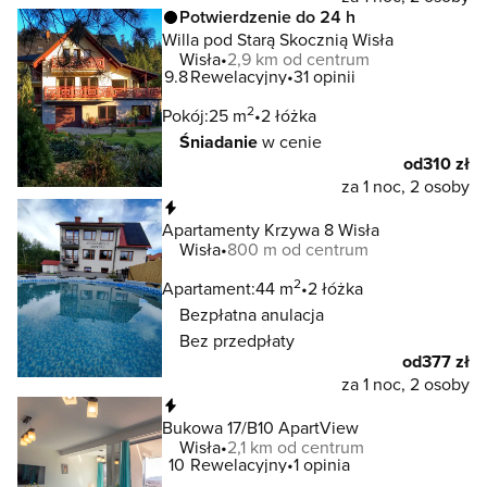
Potwierdzenie do 24 h
Willa pod Starą Skocznią Wisła
Wisła
2,9 km od centrum
9.8
Rewelacyjny
31 opinii
2
Pokój:
25 m
2 łóżka
Śniadanie
w cenie
od
310 zł
za 1 noc, 2 osoby
Natychmiastowa rezerwacja
Apartamenty Krzywa 8 Wisła
Wisła
800 m od centrum
2
Apartament:
44 m
2 łóżka
Bezpłatna anulacja
Bez przedpłaty
od
377 zł
za 1 noc, 2 osoby
Natychmiastowa rezerwacja
Bukowa 17/B10 ApartView
Wisła
2,1 km od centrum
10
Rewelacyjny
1 opinia