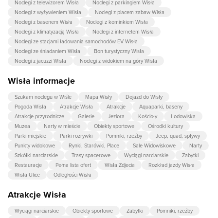
Noclegi z telewizorem Wisła
Noclegi z parkingiem Wisła
Noclegi z wyżywieniem Wisła
Noclegi z placem zabaw Wisła
Noclegi z basenem Wisła
Noclegi z kominkiem Wisła
Noclegi z klimatyzacją Wisła
Noclegi z internetem Wisła
Noclegi ze stacjami ładowania samochodów EV Wisła
Noclegi ze śniadaniem Wisła
Bon turystyczny Wisła
Noclegi z jacuzzi Wisła
Noclegi z widokiem na góry Wisła
Wisła informacje
Szukam noclegu w Wiśle
Mapa Wisły
Dojazd do Wisły
Pogoda Wisła
Atrakcje Wisła
Atrakcje
Aquaparki, baseny
Atrakcje przyrodnicze
Galerie
Jeziora
Kościoły
Lodowiska
Muzea
Narty w mieście
Obiekty sportowe
Ośrodki kultury
Parki miejskie
Parki rozrywki
Pomniki, rzeźby
Jeep, quad, spływy
Punkty widokowe
Rynki, Starówki, Place
Sale Widowiskowe
Narty
Szkółki narciarskie
Trasy spacerowe
Wyciągi narciarskie
Zabytki
Restauracje
Pełna lista ofert
Wisła Zdjecia
Rozkład jazdy Wisła
Wisła Ulice
Odległości Wisła
Atrakcje Wisła
Wyciągi narciarskie
Obiekty sportowe
Zabytki
Pomniki, rzeźby