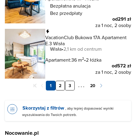
Bezpłatna anulacja
Bez przedpłaty
od
291 zł
za 1 noc, 2 osoby
Natychmiastowa rezerwacja
VacationClub Bukowa 17A Apartament
E.3 Wisła
Wisła
2,1 km od centrum
2
Apartament:
36 m
2 łóżka
od
572 zł
za 1 noc, 2 osoby
1
2
3
. . .
20
Skorzystaj z filtrów
, aby lepiej dopasować wyniki
wyszukiwania do Twoich potrzeb.
Nocowanie.pl