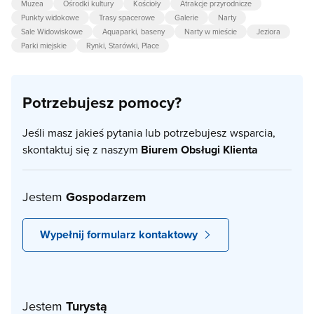
Muzea
Ośrodki kultury
Kościoły
Atrakcje przyrodnicze
Punkty widokowe
Trasy spacerowe
Galerie
Narty
Sale Widowiskowe
Aquaparki, baseny
Narty w mieście
Jeziora
Parki miejskie
Rynki, Starówki, Place
Potrzebujesz pomocy?
Jeśli masz jakieś pytania lub potrzebujesz wsparcia,
skontaktuj się z naszym
Biurem Obsługi Klienta
Jestem
Gospodarzem
Wypełnij formularz kontaktowy
Jestem
Turystą