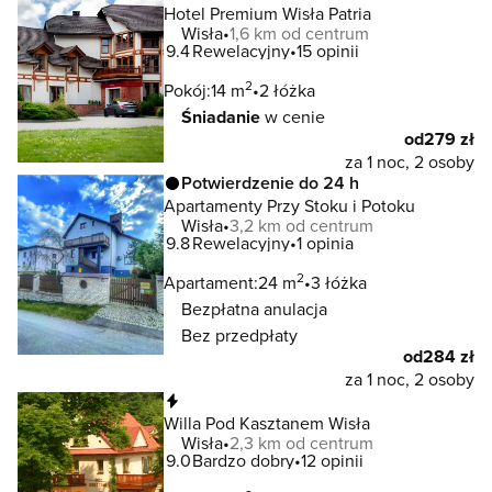
Hotel Premium Wisła Patria
Wisła
1,6 km od centrum
9.4
Rewelacyjny
15 opinii
2
Pokój:
14 m
2 łóżka
Śniadanie
w cenie
od
279 zł
za 1 noc, 2 osoby
Potwierdzenie do 24 h
Apartamenty Przy Stoku i Potoku
Wisła
3,2 km od centrum
9.8
Rewelacyjny
1 opinia
2
Apartament:
24 m
3 łóżka
Bezpłatna anulacja
Bez przedpłaty
od
284 zł
za 1 noc, 2 osoby
Natychmiastowa rezerwacja
Willa Pod Kasztanem Wisła
Wisła
2,3 km od centrum
9.0
Bardzo dobry
12 opinii