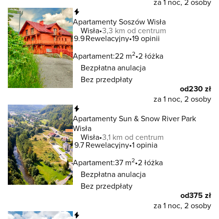
za 1 noc, 2 osoby
Natychmiastowa rezerwacja
Apartamenty Soszów Wisła
Wisła
3,3 km od centrum
9.9
Rewelacyjny
19 opinii
2
Apartament:
22 m
2 łóżka
Bezpłatna anulacja
Bez przedpłaty
od
230 zł
za 1 noc, 2 osoby
Natychmiastowa rezerwacja
Apartamenty Sun & Snow River Park
Wisła
Wisła
3,1 km od centrum
9.7
Rewelacyjny
1 opinia
2
Apartament:
37 m
2 łóżka
Bezpłatna anulacja
Bez przedpłaty
od
375 zł
za 1 noc, 2 osoby
Natychmiastowa rezerwacja