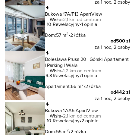
za 1 noc, 2 osoby
Natychmiastowa rezerwacja
Bukowa 17A/F13 ApartView
Wisła
2,1 km od centrum
10
Rewelacyjny
1 opinia
2
Dom:
57 m
2 łóżka
od
500 zł
za 1 noc, 2 osoby
Natychmiastowa rezerwacja
Bolesława Prusa 20 | Górski Apartament
| Parking | Wisła
Wisła
1,2 km od centrum
9.3
Rewelacyjny
1 opinia
2
Apartament:
66 m
2 łóżka
od
442 zł
za 1 noc, 2 osoby
Natychmiastowa rezerwacja
Bukowa 17/A5 ApartView
Wisła
2,1 km od centrum
10
Rewelacyjny
2 opinie
2
Dom:
55 m
2 łóżka