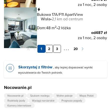
za 1 noc, 2 osoby
Natychmiastowa rezerwacja
Bukowa 17A/F11 ApartView
Wisła
2,1 km od centrum
2
Dom:
48 m
2 łóżka
od
487 zł
za 1 noc, 2 osoby
1
2
3
. . .
20
Skorzystaj z filtrów
, aby lepiej dopasować wyniki
wyszukiwania do Twoich potrzeb.
Nocowanie.pl
Nocowanie.pl
Szukam noclegu
Wolne pokoje
Mapa Polski
Rozkłady jazdy
Wyciągi narciarskie
Prognoza pogody
Kamery internetowe