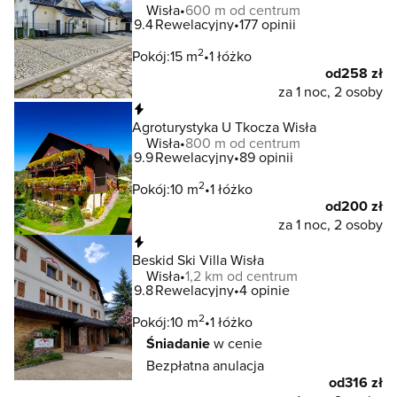
Wisła
600 m od centrum
9.4
Rewelacyjny
177 opinii
2
Pokój:
15 m
1 łóżko
od
258 zł
za 1 noc, 2 osoby
Natychmiastowa rezerwacja
Agroturystyka U Tkocza Wisła
Wisła
800 m od centrum
9.9
Rewelacyjny
89 opinii
2
Pokój:
10 m
1 łóżko
od
200 zł
za 1 noc, 2 osoby
Natychmiastowa rezerwacja
Beskid Ski Villa Wisła
Wisła
1,2 km od centrum
9.8
Rewelacyjny
4 opinie
2
Pokój:
10 m
1 łóżko
Śniadanie
w cenie
Bezpłatna anulacja
od
316 zł