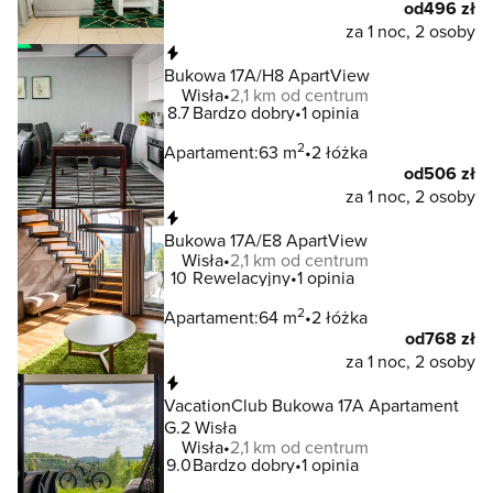
od
496 zł
za 1 noc, 2 osoby
Natychmiastowa rezerwacja
Bukowa 17A/H8 ApartView
Wisła
2,1 km od centrum
8.7
Bardzo dobry
1 opinia
2
Apartament:
63 m
2 łóżka
od
506 zł
za 1 noc, 2 osoby
Natychmiastowa rezerwacja
Bukowa 17A/E8 ApartView
Wisła
2,1 km od centrum
10
Rewelacyjny
1 opinia
2
Apartament:
64 m
2 łóżka
od
768 zł
za 1 noc, 2 osoby
Natychmiastowa rezerwacja
VacationClub Bukowa 17A Apartament
G.2 Wisła
Wisła
2,1 km od centrum
9.0
Bardzo dobry
1 opinia