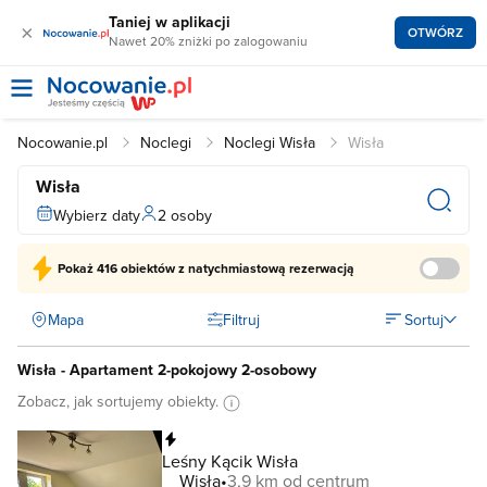
Taniej w aplikacji
×
OTWÓRZ
Nawet 20% zniżki po zalogowaniu
Nocowanie.pl
Noclegi
Noclegi Wisła
Wisła
Wisła
Wybierz daty
2 osoby
Pokaż
416 obiektów
z natychmiastową rezerwacją
Mapa
Filtruj
Sortuj
Wisła - Apartament 2-pokojowy 2-osobowy
Zobacz, jak sortujemy obiekty.
Natychmiastowa rezerwacja
Leśny Kącik Wisła
Wisła
3,9 km od centrum