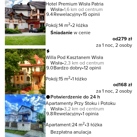
Hotel Premium Wisła Patria
Wisła
1,6 km od centrum
9.4
Rewelacyjny
15 opinii
2
Pokój:
14 m
2 łóżka
Śniadanie
w cenie
od
279 zł
za 1 noc, 2 osoby
Natychmiastowa rezerwacja
Willa Pod Kasztanem Wisła
Wisła
2,3 km od centrum
9.0
Bardzo dobry
12 opinii
2
Pokój:
15 m
1 łóżko
od
168 zł
za 1 noc, 2 osoby
Potwierdzenie do 24 h
Apartamenty Przy Stoku i Potoku
Wisła
3,2 km od centrum
9.8
Rewelacyjny
1 opinia
2
Apartament:
24 m
3 łóżka
Bezpłatna anulacja