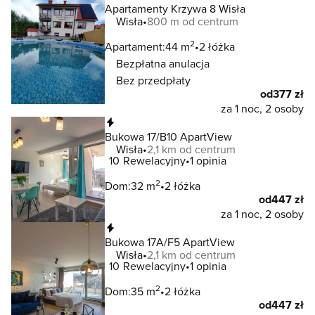
Apartamenty Krzywa 8 Wisła
Wisła
800 m od centrum
2
Apartament:
44 m
2 łóżka
Bezpłatna anulacja
Bez przedpłaty
od
377 zł
za 1 noc, 2 osoby
Natychmiastowa rezerwacja
Bukowa 17/B10 ApartView
Wisła
2,1 km od centrum
10
Rewelacyjny
1 opinia
2
Dom:
32 m
2 łóżka
od
447 zł
za 1 noc, 2 osoby
Natychmiastowa rezerwacja
Bukowa 17A/F5 ApartView
Wisła
2,1 km od centrum
10
Rewelacyjny
1 opinia
2
Dom:
35 m
2 łóżka
od
447 zł