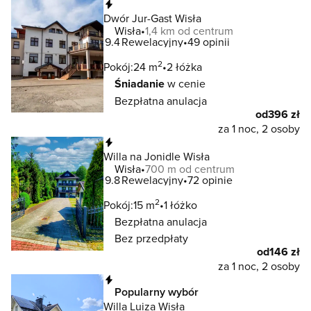
Natychmiastowa rezerwacja
Dwór Jur-Gast Wisła
Wisła
1,4 km od centrum
9.4
Rewelacyjny
49 opinii
2
Pokój:
24 m
2 łóżka
Śniadanie
w cenie
Bezpłatna anulacja
od
396 zł
za 1 noc, 2 osoby
Natychmiastowa rezerwacja
Willa na Jonidle Wisła
Wisła
700 m od centrum
9.8
Rewelacyjny
72 opinie
2
Pokój:
15 m
1 łóżko
Bezpłatna anulacja
Bez przedpłaty
od
146 zł
za 1 noc, 2 osoby
Natychmiastowa rezerwacja
Popularny wybór
Willa Luiza Wisła