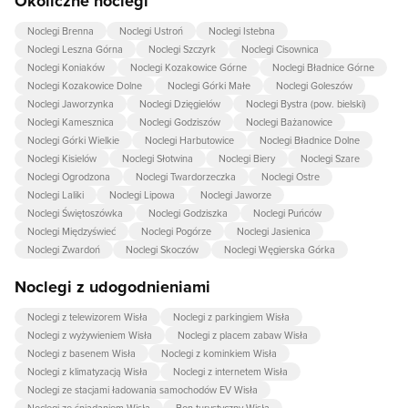
Okoliczne noclegi
Noclegi Brenna
Noclegi Ustroń
Noclegi Istebna
Noclegi Leszna Górna
Noclegi Szczyrk
Noclegi Cisownica
Noclegi Koniaków
Noclegi Kozakowice Górne
Noclegi Bładnice Górne
Noclegi Kozakowice Dolne
Noclegi Górki Małe
Noclegi Goleszów
Noclegi Jaworzynka
Noclegi Dzięgielów
Noclegi Bystra (pow. bielski)
Noclegi Kamesznica
Noclegi Godziszów
Noclegi Bażanowice
Noclegi Górki Wielkie
Noclegi Harbutowice
Noclegi Bładnice Dolne
Noclegi Kisielów
Noclegi Słotwina
Noclegi Biery
Noclegi Szare
Noclegi Ogrodzona
Noclegi Twardorzeczka
Noclegi Ostre
Noclegi Laliki
Noclegi Lipowa
Noclegi Jaworze
Noclegi Świętoszówka
Noclegi Godziszka
Noclegi Puńców
Noclegi Międzyświeć
Noclegi Pogórze
Noclegi Jasienica
Noclegi Zwardoń
Noclegi Skoczów
Noclegi Węgierska Górka
Noclegi z udogodnieniami
Noclegi z telewizorem Wisła
Noclegi z parkingiem Wisła
Noclegi z wyżywieniem Wisła
Noclegi z placem zabaw Wisła
Noclegi z basenem Wisła
Noclegi z kominkiem Wisła
Noclegi z klimatyzacją Wisła
Noclegi z internetem Wisła
Noclegi ze stacjami ładowania samochodów EV Wisła