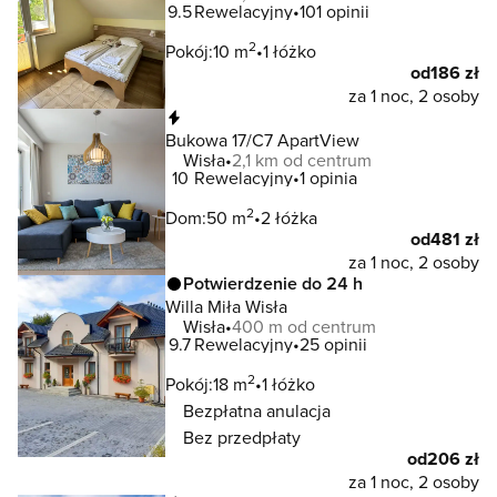
9.5
Rewelacyjny
101 opinii
2
Pokój:
10 m
1 łóżko
od
186 zł
za 1 noc, 2 osoby
Natychmiastowa rezerwacja
Bukowa 17/C7 ApartView
Wisła
2,1 km od centrum
10
Rewelacyjny
1 opinia
2
Dom:
50 m
2 łóżka
od
481 zł
za 1 noc, 2 osoby
Potwierdzenie do 24 h
Willa Miła Wisła
Wisła
400 m od centrum
9.7
Rewelacyjny
25 opinii
2
Pokój:
18 m
1 łóżko
Bezpłatna anulacja
Bez przedpłaty
od
206 zł
za 1 noc, 2 osoby