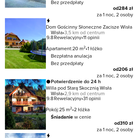
Bez przedpłaty
od
284 zł
za 1 noc, 2 osoby
Natychmiastowa rezerwacja
Dom Gościnny Słoneczne Zacisze Wisła
Wisła
3,5 km od centrum
9.8
Rewelacyjny
11 opinii
2
Apartament:
20 m
1 łóżko
Bezpłatna anulacja
Bez przedpłaty
od
206 zł
za 1 noc, 2 osoby
Potwierdzenie do 24 h
Willa pod Starą Skocznią Wisła
Wisła
2,9 km od centrum
9.8
Rewelacyjny
31 opinii
2
Pokój:
25 m
2 łóżka
Śniadanie
w cenie
od
310 zł
za 1 noc, 2 osoby
Natychmiastowa rezerwacja