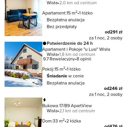
Wisła
2,0 km od centrum
2
Apartament:
15 m
1 łóżko
Bezpłatna anulacja
Bez przedpłaty
od
291 zł
za 1 noc, 2 osoby
Potwierdzenie do 24 h
Apartament i Pokoje "u Lusi" Wisła
Wisła
1,8 km od centrum
9.7
Rewelacyjny
8 opinii
2
Pokój:
15 m
1 łóżko
Śniadanie
w cenie
Bezpłatna anulacja
od
246 zł
za 1 noc, 2 osoby
Natychmiastowa rezerwacja
Bukowa 17/B9 ApartView
Wisła
2,1 km od centrum
2
Dom:
33 m
2 łóżka
od
476 zł