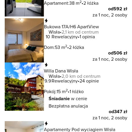
2
Apartament:
38 m
2 łóżka
od
592 zł
za 1 noc, 2 osoby
Natychmiastowa rezerwacja
Bukowa 17A/H6 ApartView
Wisła
2,1 km od centrum
10
Rewelacyjny
1 opinia
2
Dom:
53 m
2 łóżka
od
506 zł
za 1 noc, 2 osoby
Natychmiastowa rezerwacja
Willa Dana Wisła
Wisła
2,0 km od centrum
9.9
Rewelacyjny
24 opinie
2
Pokój:
15 m
1 łóżko
Śniadanie
w cenie
Bezpłatna anulacja
od
347 zł
za 1 noc, 2 osoby
Natychmiastowa rezerwacja
Apartamenty Pod wyciagiem Wisła