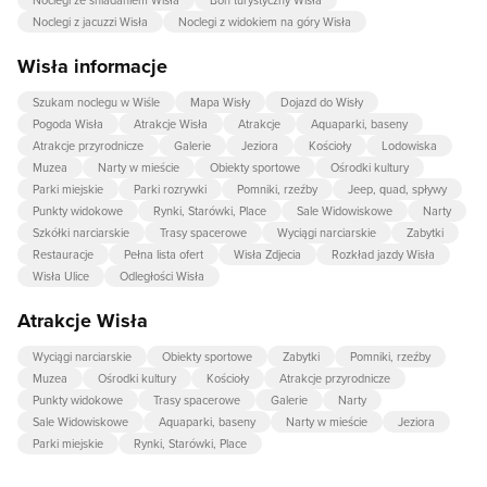
Noclegi ze śniadaniem Wisła
Bon turystyczny Wisła
Noclegi z jacuzzi Wisła
Noclegi z widokiem na góry Wisła
Wisła informacje
Szukam noclegu w Wiśle
Mapa Wisły
Dojazd do Wisły
Pogoda Wisła
Atrakcje Wisła
Atrakcje
Aquaparki, baseny
Atrakcje przyrodnicze
Galerie
Jeziora
Kościoły
Lodowiska
Muzea
Narty w mieście
Obiekty sportowe
Ośrodki kultury
Parki miejskie
Parki rozrywki
Pomniki, rzeźby
Jeep, quad, spływy
Punkty widokowe
Rynki, Starówki, Place
Sale Widowiskowe
Narty
Szkółki narciarskie
Trasy spacerowe
Wyciągi narciarskie
Zabytki
Restauracje
Pełna lista ofert
Wisła Zdjecia
Rozkład jazdy Wisła
Wisła Ulice
Odległości Wisła
Atrakcje Wisła
Wyciągi narciarskie
Obiekty sportowe
Zabytki
Pomniki, rzeźby
Muzea
Ośrodki kultury
Kościoły
Atrakcje przyrodnicze
Punkty widokowe
Trasy spacerowe
Galerie
Narty
Sale Widowiskowe
Aquaparki, baseny
Narty w mieście
Jeziora
Parki miejskie
Rynki, Starówki, Place