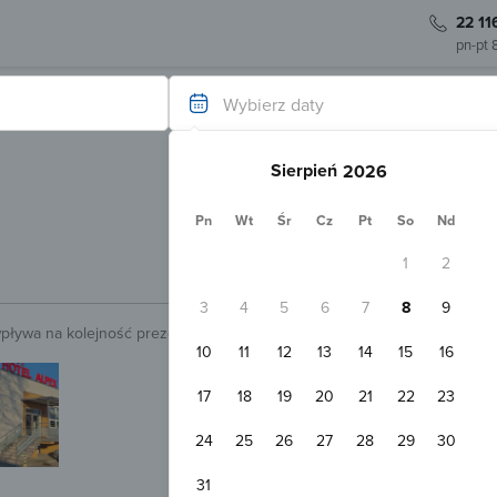
22 11
pn-pt 
Wybierz daty
Sierpień
Pn
Wt
Śr
Cz
Pt
So
Nd
1
2
3
4
5
6
7
8
9
wpływa na kolejność prezentowanych obiektów.
Sprawdź.
10
11
12
13
14
15
16
Natychmiastowa rezerwacja
Hotel Alpex Viev Zabrze
17
18
19
20
21
22
23
Zabrze
1,2 km
Pokaż na mapie
24
25
26
27
28
29
30
Parking
Sauna
Plac zabaw
P
Pokój 2-osobowy
31
2