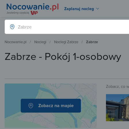
Zaplanuj nocleg
Nocowanie.pl
Noclegi
Noclegi Zabrze
Zabrze
Zabrze - Pokój 1-osobowy
Zobacz, co 
Zobacz na mapie