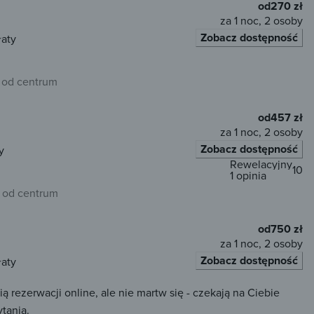
od
270 zł
za 1 noc, 2 osoby
Zobacz dostępność
łaty
 od centrum
od
457 zł
za 1 noc, 2 osoby
Zobacz dostępność
y
Rewelacyjny
10
1 opinia
 od centrum
od
750 zł
za 1 noc, 2 osoby
Zobacz dostępność
łaty
ezerwacji online, ale nie martw się - czekają na Ciebie
tania.