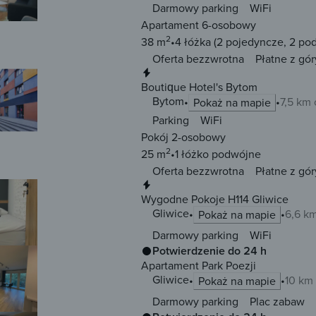
Darmowy parking
WiFi
Apartament 6-osobowy
2
38 m
4 łóżka
(2 pojedyncze, 2 po
Oferta bezzwrotna
Płatne z gór
Natychmiastowa rezerwacja
Boutique Hotel's Bytom
Bytom
7,5 km
Pokaż na mapie
Parking
WiFi
Pokój 2-osobowy
2
25 m
1 łóżko
podwójne
Oferta bezzwrotna
Płatne z gór
Natychmiastowa rezerwacja
Wygodne Pokoje H114 Gliwice
Gliwice
6,6 k
Pokaż na mapie
Darmowy parking
WiFi
Potwierdzenie do 24 h
Apartament Park Poezji
Gliwice
10 km
Pokaż na mapie
Darmowy parking
Plac zabaw