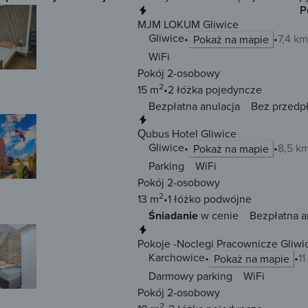
Natychmiastowa rezerwacja
P
MJM LOKUM Gliwice
Gliwice
7,4 km
Pokaż na mapie
WiFi
Pokój 2-osobowy
2
15 m
2 łóżka
pojedyncze
Bezpłatna anulacja
Bez przedp
Natychmiastowa rezerwacja
Qubus Hotel Gliwice
Gliwice
8,5 k
Pokaż na mapie
Parking
WiFi
Pokój 2-osobowy
2
13 m
1 łóżko
podwójne
Śniadanie
w cenie
Bezpłatna a
Natychmiastowa rezerwacja
Pokoje -Noclegi Pracownicze Gliwi
Karchowice
1
Pokaż na mapie
Darmowy parking
WiFi
Pokój 2-osobowy
2