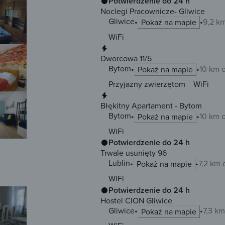
Potwierdzenie do 24 h
Noclegi Pracownicze- Gliwice
Gliwice
9,2 k
Pokaż na mapie
WiFi
Natychmiastowa rezerwacja
Dworcowa 11/5
Bytom
10 km 
Pokaż na mapie
Przyjazny zwierzętom
WiFi
Natychmiastowa rezerwacja
Błękitny Apartament - Bytom
Bytom
10 km 
Pokaż na mapie
WiFi
Potwierdzenie do 24 h
Trwale usunięty 96
Lublin
7,2 km 
Pokaż na mapie
WiFi
Potwierdzenie do 24 h
Hostel CION Gliwice
Gliwice
7,3 km
Pokaż na mapie