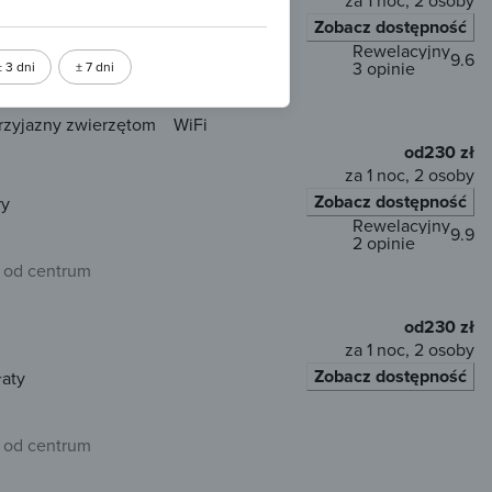
za 1 noc, 2 osoby
Zobacz dostępność
ry
Rewelacyjny
9.6
3 opinie
± 3 dni
± 7 dni
 od centrum
rzyjazny zwierzętom
WiFi
od
230 zł
za 1 noc, 2 osoby
Zobacz dostępność
ry
Rewelacyjny
9.9
2 opinie
 od centrum
od
230 zł
za 1 noc, 2 osoby
Zobacz dostępność
łaty
 od centrum