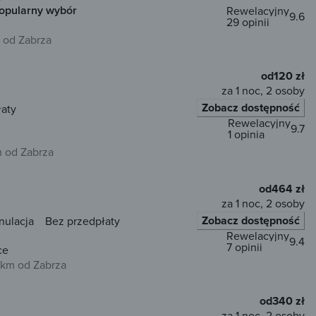
opularny wybór
Rewelacyjny
9.6
29 opinii
 od Zabrza
od
120 zł
za 1 noc, 2 osoby
Zobacz dostępność
łaty
Rewelacyjny
9.7
1 opinia
m od Zabrza
od
464 zł
za 1 noc, 2 osoby
Zobacz dostępność
nulacja
Bez przedpłaty
Rewelacyjny
9.4
7 opinii
ce
1 km od Zabrza
od
340 zł
za 1 noc, 2 osoby