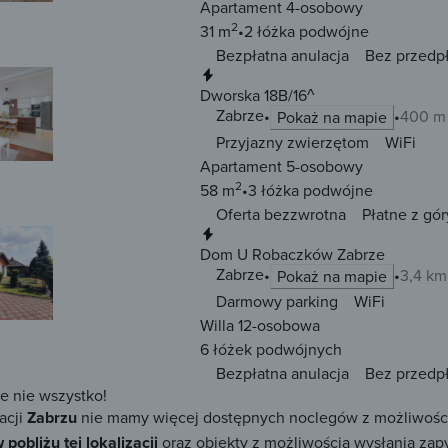
Apartament 4-osobowy
2
31 m
2 łóżka
podwójne
Bezpłatna anulacja
Bez przedp
Natychmiastowa rezerwacja
Dworska 18B/16^
Zabrze
400 m
Pokaż na mapie
Przyjazny zwierzętom
WiFi
Apartament 5-osobowy
2
58 m
3 łóżka
podwójne
Oferta bezzwrotna
Płatne z gór
Natychmiastowa rezerwacja
Dom U Robaczków Zabrze
Zabrze
3,4 km
Pokaż na mapie
Darmowy parking
WiFi
Willa 12-osobowa
6 łóżek
podwójnych
Bezpłatna anulacja
Bez przedp
ze nie wszystko!
acji
Zabrzu
nie mamy więcej dostępnych noclegów z możliwością r
 pobliżu tej lokalizacji
oraz obiekty z możliwością wysłania zapy