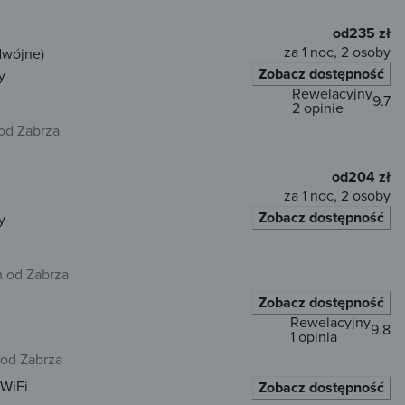
od
235 zł
za 1 noc, 2 osoby
dwójne)
Zobacz dostępność
y
Rewelacyjny
9.7
2 opinie
 od Zabrza
od
204 zł
za 1 noc, 2 osoby
Zobacz dostępność
y
m od Zabrza
Zobacz dostępność
Rewelacyjny
9.8
1 opinia
 od Zabrza
WiFi
Zobacz dostępność