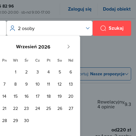
6 82 96
Zaloguj się
Dodaj obiekt
8:00-20:00 · sb-nd 9:00-17:00
Szukaj
2 osoby
Wrzesień
Pn
Wt
Śr
Cz
Pt
So
Nd
1
2
3
4
5
6
Sortuj:
Nasze propozycje
7
8
9
10
11
12
13
14
15
16
17
18
19
20
Rewelacyjny
9.3
4 opinie
21
22
23
24
25
26
27
 od centrum
28
29
30
rzyjazny zwierzętom
WiFi
od
220 zł