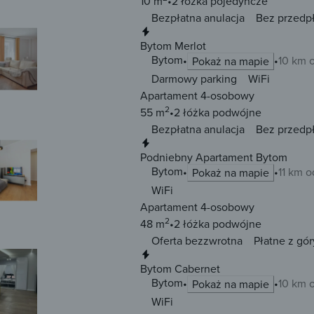
10 m
2 łóżka
pojedyncze
Bezpłatna anulacja
Bez przedp
Natychmiastowa rezerwacja
Bytom Merlot
Bytom
10 km 
Pokaż na mapie
Darmowy parking
WiFi
Apartament 4-osobowy
2
55 m
2 łóżka
podwójne
Bezpłatna anulacja
Bez przedp
Natychmiastowa rezerwacja
Podniebny Apartament Bytom
Bytom
11 km o
Pokaż na mapie
WiFi
Apartament 4-osobowy
2
48 m
2 łóżka
podwójne
Oferta bezzwrotna
Płatne z gór
Natychmiastowa rezerwacja
Bytom Cabernet
Bytom
10 km 
Pokaż na mapie
WiFi