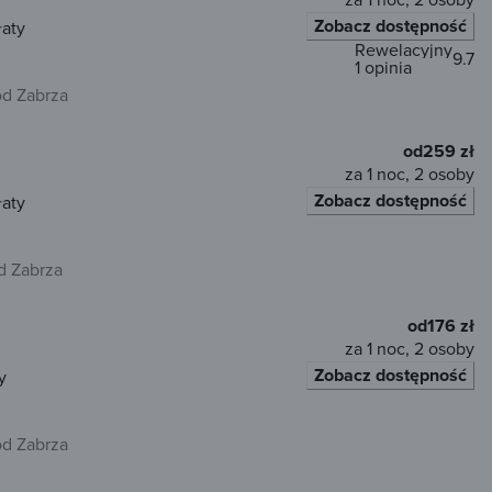
Zobacz dostępność
łaty
Rewelacyjny
9.7
1 opinia
od Zabrza
od
259 zł
za 1 noc, 2 osoby
Zobacz dostępność
łaty
d Zabrza
od
176 zł
za 1 noc, 2 osoby
Zobacz dostępność
y
od Zabrza