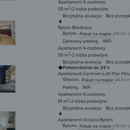
Apartament 4-osobowy
2
55 m
2 łóżka
podwójne
Bezpłatna anulacja
Bez przedp
Natychmiastowa rezerwacja
Bytom Bordeaux
Bytom
10 km 
Pokaż na mapie
Darmowy parking
WiFi
Apartament 4-osobowy
2
55 m
2 łóżka
podwójne
Bezpłatna anulacja
Bez przedp
Potwierdzenie do 24 h
Apartament-Centrum-Loft-Plac Piłs
Gliwice
8,5 k
Pokaż na mapie
Parking
WiFi
Apartament 6-osobowy
2
61 m
3 łóżka
podwójne
Bezpłatna anulacja
Bez przedp
Natychmiastowa rezerwacja
Apartament Victoria Bytom
Bytom
10 km 
Pokaż na mapie