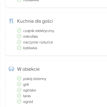
Kuchnia dla gości
czajnik elektryczny
mikrofala
naczynia i sztućce
lodówka
W obiekcie
pokój dzienny
grill
ognisko
taras
ogród