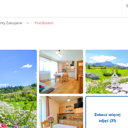
nty Zakopane
Pod Borami
Zobacz więcej
zdjęć (31)