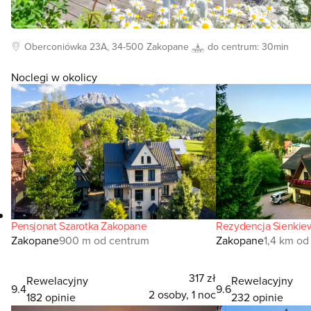
Oberconiówka
23A, 34-500
Zakopane
do centrum:
30min
Noclegi w okolicy
Pensjonat Szarotka Zakopane
Rezydencja Sienkie
Zakopane
900 m od centrum
Zakopane
1,4 km od
317 zł
Rewelacyjny
Rewelacyjny
9.4
9.6
2 osoby, 1 noc
182 opinie
232 opinie