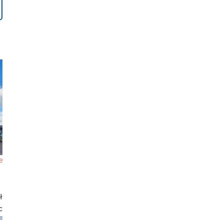
e
ł
c