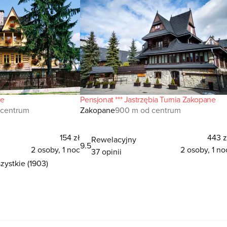
ne
Pensjonat *** Jastrzębia Turnia Zakopane
 centrum
Zakopane
900 m od centrum
154 zł
443 z
Rewelacyjny
9.5
2 osoby, 1 noc
2 osoby, 1 no
37 opinii
ystkie (1903)