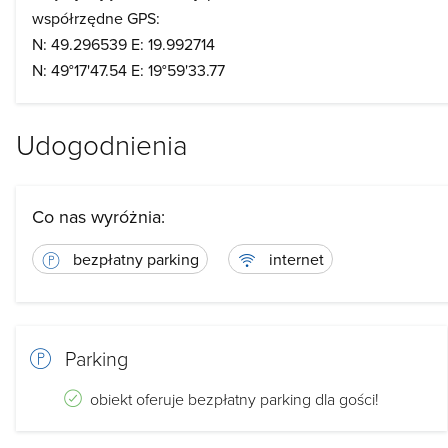
współrzędne GPS:
N: 49.296539 E: 19.992714
N: 49°17'47.54 E: 19°59'33.77
Udogodnienia
Co nas wyróżnia:
bezpłatny parking
internet
Parking
obiekt oferuje bezpłatny parking dla gości!