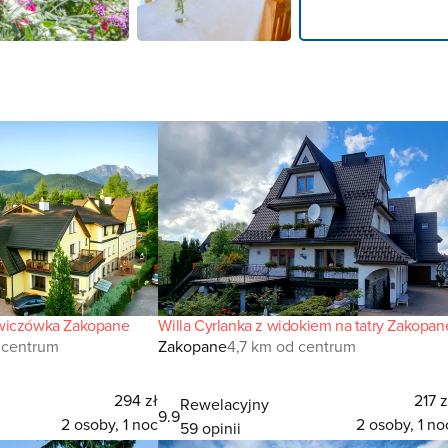
wiczówka Zakopane
Willa Cyrlanka z widokiem na tatry Zakopan
 centrum
Zakopane
4,7 km od centrum
294 zł
217 z
Rewelacyjny
9.9
2 osoby, 1 noc
2 osoby, 1 no
59 opinii