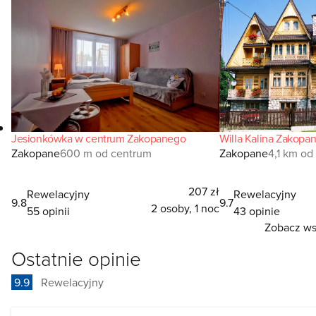
Jesionkówka w centrum Zakopanego
Willa Kalina Zakopa
Zakopane
600 m od centrum
Zakopane
4,1 km od
207 zł
Rewelacyjny
Rewelacyjny
9.8
9.7
2 osoby, 1 noc
55 opinii
43 opinie
Zobacz wsz
Ostatnie opinie
9.9
Rewelacyjny