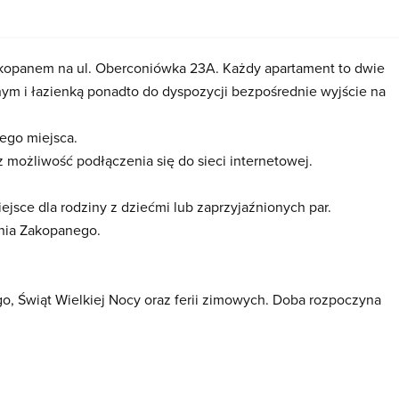
kopanem na ul. Oberconiówka 23A. Każdy apartament to dwie
m i łazienką ponadto do dyspozycji bezpośrednie wyjście na
tego miejsca.
z możliwość podłączenia się do sieci internetowej.
ejsce dla rodziny z dziećmi lub zaprzyjaźnionych par.
nia Zakopanego.
, Świąt Wielkiej Nocy oraz ferii zimowych. Doba rozpoczyna